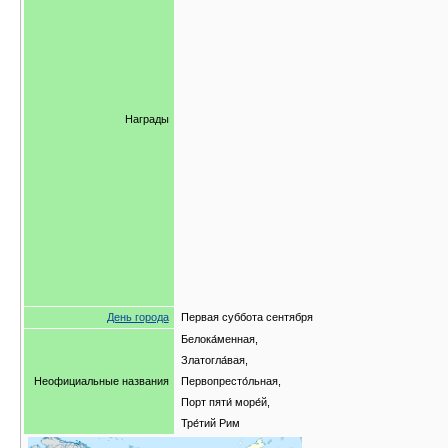
Награды
День города
Первая суббота сентября
Белока́менная,
Златогла́вая,
Неофициальные названия
Первопресто́льная,
Порт пяти́ море́й,
Тре́тий Рим