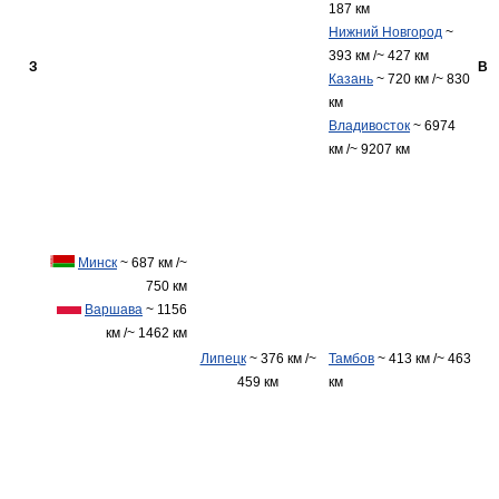
187 км
Нижний Новгород
~
393 км /~ 427 км
З
В
Казань
~ 720 км /~ 830
км
Владивосток
~ 6974
км /~ 9207 км
Минск
~ 687 км /~
750 км
Варшава
~ 1156
км /~ 1462 км
Липецк
~ 376 км /~
Тамбов
~ 413 км /~ 463
459 км
км