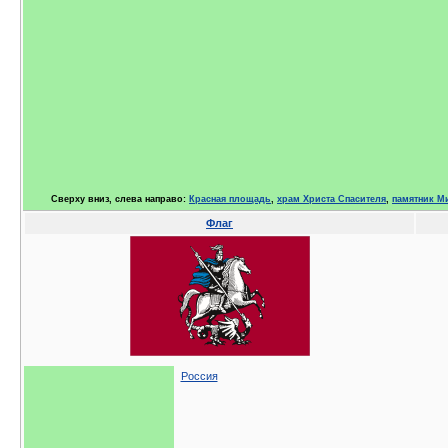
Сверху вниз, слева направо:
Красная площадь
,
храм Христа Спасителя
,
памятник М
Флаг
Россия