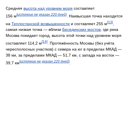
Средняя
высота над уровнем моря
составляет
[
источник не указан 220 дней
]
156 м
. Наивысшая точка находится
[13]
на
Теплостанской возвышенности
и составляет 255 м
,
самая низкая точка — вблизи
Бесединских мостов
, где река
Москва покидает город, высота этой точки над уровнем моря
[14]
составляет 114,2 м
. Протяжённость Москвы (без учёта
чересполосных участков) с севера на юг в пределах МКАД —
38 км, за пределами МКАД — 51,7 км, с запада на восток —
[
источник не указан 220 дней
]
39,7 км
.