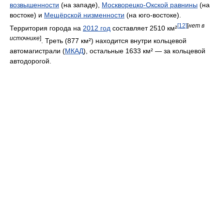
возвышенности
(на западе),
Москворецко-Окской равнины
(на
востоке) и
Мещёрской низменности
(на юго-востоке).
[12]
[
нет в
Территория города на
2012 год
составляет 2510 км²
источнике
]
. Треть (877 км²) находится внутри кольцевой
автомагистрали (
МКАД
), остальные 1633 км² — за кольцевой
автодорогой.