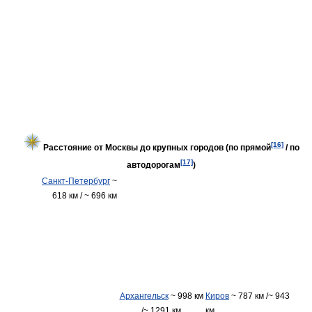
[16]
Расстояние от Москвы до крупных городов (по прямой
/ по
[17]
автодорогам
)
Санкт-Петербург
~
618 км / ~ 696 км
Архангельск
~ 998 км
Киров
~ 787 км /~ 943
/~ 1291 км
км