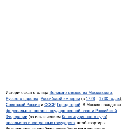
Историческая столица
Великого княжества Московского
,
Русского царства
,
Российской империи
(в
1728
—
1730 годах
),
Советской России
и
СССР
.
Город-герой
. В Москве находятся
федеральные органы государственной власти Российской
Федерации
(за исключением
Конституционного суда
),
посольства иностранных государств
, штаб-квартиры
большинства крупнейших российских коммерческих