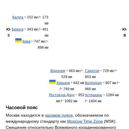
Калуга
~ 152 км /~ 173
км
Ю-
Брянск
~ 343 км /~ 401
Ю-
З
км
В
Киев
~ 747 км /~
898 км
Воронеж
~ 463 км /~
Саратов
~ 729 км /~
529 км
853 км
Харьков
~ 642 км
Волгоград
~ 907 км /~
/~ 749 км
966 км
Ростов-на-Дону
~ 952
Астрахань
~ 1284 км
км /~ 1092 км
/~ 1404 км
Часовой пояс
Москва находится в
часовом поясе
, обозначаемом по
международному стандарту как
Moscow Time Zone
(MSK).
Смещение относительно Всемирного координированного