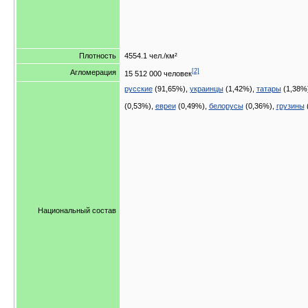
Плотность
4554.1 чел./км²
[2]
Агломерация
15 512 000
человек
русские
(91,65%),
украинцы
(1,42%),
татары
(1,38%
(0,53%),
евреи
(0,49%),
белорусы
(0,36%),
грузины
Национальный состав