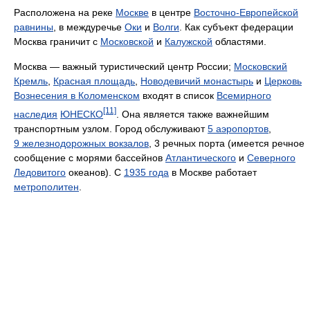
Расположена на реке
Москве
в центре
Восточно-Европейской
равнины
, в междуречье
Оки
и
Волги
. Как субъект федерации
Москва граничит с
Московской
и
Калужской
областями.
Москва — важный туристический центр России;
Московский
Кремль
,
Красная площадь
,
Новодевичий монастырь
и
Церковь
Вознесения в Коломенском
входят в список
Всемирного
[11]
наследия
ЮНЕСКО
. Она является также важнейшим
транспортным узлом. Город обслуживают
5 аэропортов
,
9 железнодорожных вокзалов
, 3 речных порта (имеется речное
сообщение с морями бассейнов
Атлантического
и
Северного
Ледовитого
океанов). С
1935 года
в Москве работает
метрополитен
.