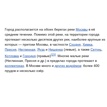
Город располагается на обоих берегах реки
Москвы
в её
среднем течении. Помимо этой реки, на территории города
протекает несколько десятков других рек, наиболее крупные из
которых — притоки Москвы, в частности
Сходня
,
Химка
,
Пресня
,
Неглинная
,
Яуза
и
Нищенка
(левые), а также
Сетунь
,
[15]
Котловка
и
Городня
(правые)
. Многие малые реки
(Неглинная, Пресня и др.) в пределах города протекают в
коллекторах
. В Москве много и
других водоёмов
: более 400
прудов и несколько озёр.