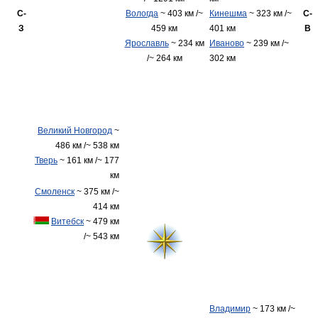
С-
Вологда
~ 403 км /~
Кинешма
~ 323 км /~
С-
З
459 км
401 км
В
Ярославль
~ 234 км
Иваново
~ 239 км /~
/~ 264 км
302 км
Великий Новгород
~
486 км /~ 538 км
Тверь
~ 161 км /~ 177
км
Смоленск
~ 375 км /~
414 км
Витебск
~ 479 км
/~ 543 км
Владимир
~ 173 км /~