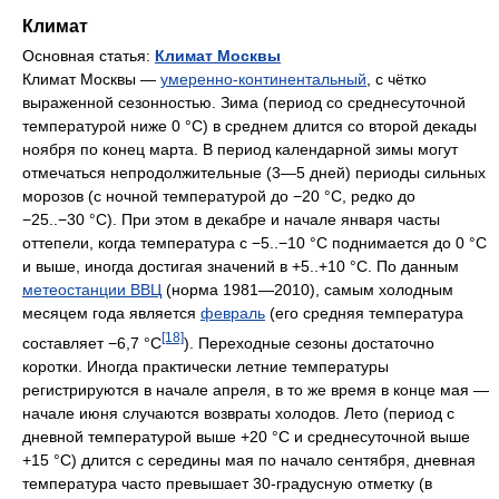
Климат
Основная статья:
Климат Москвы
Климат Москвы —
умеренно-континентальный
, с чётко
выраженной сезонностью. Зима (период со среднесуточной
температурой ниже 0 °C) в среднем длится со второй декады
ноября по конец марта. В период календарной зимы могут
отмечаться непродолжительные (3—5 дней) периоды сильных
морозов (с ночной температурой до −20 °C, редко до
−25..−30 °C). При этом в декабре и начале января часты
оттепели, когда температура с −5..−10 °C поднимается до 0 °C
и выше, иногда достигая значений в +5..+10 °C. По данным
метеостанции ВВЦ
(норма 1981—2010), самым холодным
месяцем года является
февраль
(его средняя температура
[18]
составляет −6,7 °C
). Переходные сезоны достаточно
коротки. Иногда практически летние температуры
регистрируются в начале апреля, в то же время в конце мая —
начале июня случаются возвраты холодов. Лето (период с
дневной температурой выше +20 °C и среднесуточной выше
+15 °C) длится с середины мая по начало сентября, дневная
температура часто превышает 30-градусную отметку (в