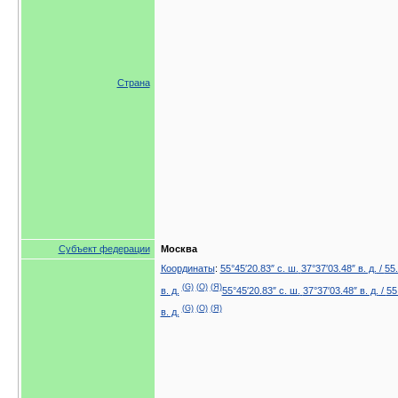
Страна
Субъект федерации
Москва
Координаты
:
55°45′20.83″ с. ш.
37°37′03.48″ в. д.
/
55.
(G)
(O)
(Я)
в. д.
55°45′20.83″ с. ш.
37°37′03.48″ в. д.
/
55
(G)
(O)
(Я)
в. д.