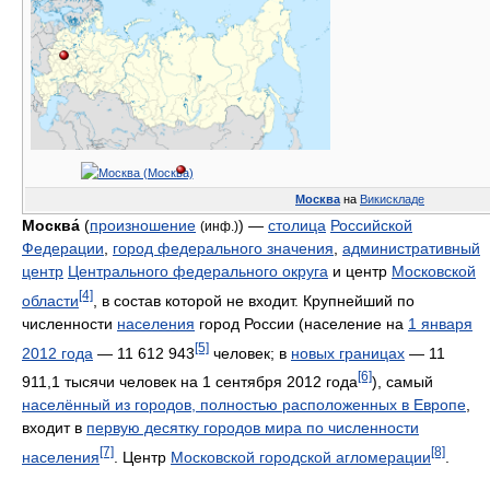
Москва
на
Викискладе
Москва́
(
произношение
) —
столица
Российской
(инф.)
Федерации
,
город федерального значения
,
административный
центр
Центрального федерального округа
и центр
Московской
[4]
области
, в состав которой не входит. Крупнейший по
численности
населения
город России (население на
1 января
[5]
2012 года
—
11 612 943
человек; в
новых границах
— 11
[6]
911,1 тысячи человек на 1 сентября 2012 года
), самый
населённый из городов, полностью расположенных в Европе
,
входит в
первую десятку городов мира по численности
[7]
[8]
населения
. Центр
Московской городской агломерации
.