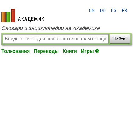
EN
DE
ES
FR
academic.ru
Словари и энциклопедии на Академике
Найти!
Толкования
Переводы
Книги
Игры ⚽