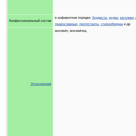
в алфавитном порядке:
буддисты
,
иудеи
,
католики
,
Конфессиональный состав
православные
,
протестанты
,
старообрядцы
и др.
москви́ч, москви́чка,
Этнохороним