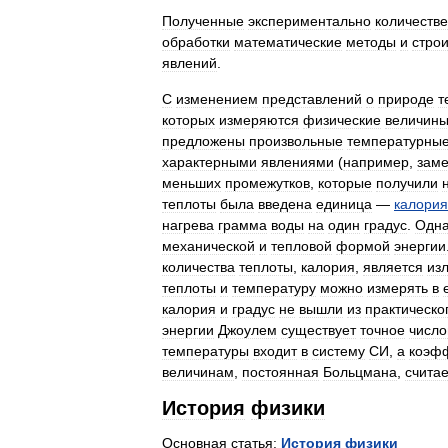
Полученные
экспериментально
количеств
обработки
математические
методы
и
строи
явлений
.
С
изменением
представлений
о
природе
т
которых
измеряются
физические
величин
предложены
произвольные
температурны
характерными
явлениями
(
например
,
зам
меньших
промежутков
,
которые
получили
теплоты
была
введена
единица
—
калория
нагрева
грамма
воды
на
один
градус
.
Одна
механической
и
тепловой
формой
энергии
количества
теплоты
,
калория
,
является
из
теплоты
и
температуру
можно
измерять
в
калория
и
градус
не
вышли
из
практическо
энергии
Джоулем
существует
точное
число
температуры
входит
в
систему
СИ
,
а
коэф
величинам
,
постоянная
Больцмана
,
счита
История
физики
Основная
статья:
История
физики