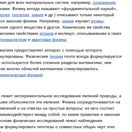
ими
для
всех
материальных
систем
,
например
,
сохранение
онами
.
Физику
иногда
называют
«
фундаментальной
наукой
»,
логия
,
геология
,
химия
и
др
.)
описывают
только
некоторый
ся
законам
физики
.
Например
,
химия
изучает
атомы
,
ения
одного
вещества
в
другое
.
Химические
же
свойства
ческими
свойствами
атомов
и
молекул
,
описываемыми
в
таких
ктромагнетизм
и
квантовая
физика
.
матика
предоставляет
аппарат
,
с
помощью
которого
мулированы
.
Физические
теории
почти
всегда
формулируются
м
используются
более
сложные
разделы
математики
,
чем
тие
многих
областей
математики
стимулировалось
тематическая
физика
).
лежит
экспериментальное
исследование
явлений
природы
,
а
рыми
объясняются
эти
явления
.
Физика
сосредоточивается
на
явлений
и
на
ответах
на
простые
вопросы:
из
чего
состоит
взаимодействуют
между
собой
,
по
каким
правилам
и
законам
основе
физических
исследований
лежат
наблюдения
.
ам
формулировать
гипотезы
о
совместных
общих
черт
этих