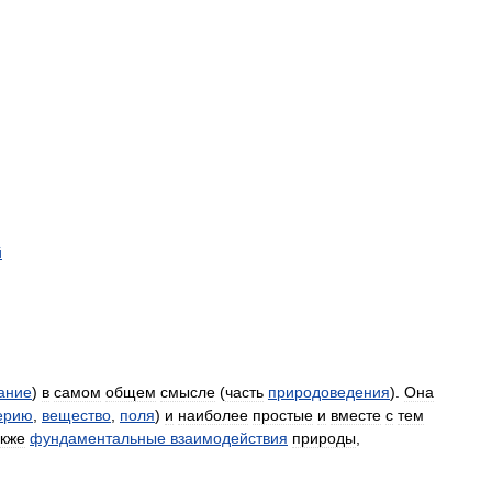
й
ание
)
в
самом
общем
смысле
(
часть
природоведения
).
Она
ерию
,
вещество
,
поля
)
и
наиболее
простые
и
вместе
с
тем
акже
фундаментальные
взаимодействия
природы
,