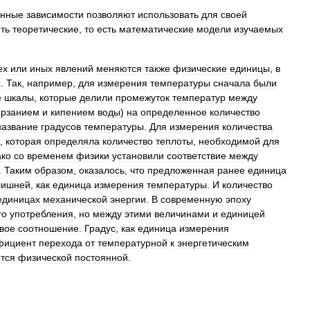
енные
зависимости
позволяют
использовать
для
своей
ть
теоретические
,
то
есть
математические
модели
изучаемых
ех
или
иных
явлений
меняются
также
физические
единицы
,
в
ы
.
Так
,
например
,
для
измерения
температуры
сначала
были
е
шкалы
,
которые
делили
промежуток
температур
между
ерзанием
и
кипением
воды
)
на
определенное
количество
название
градусов
температуры
.
Для
измерения
количества
,
которая
определяла
количество
теплоты
,
необходимой
для
ко
со
временем
физики
установили
соответствие
между
.
Таким
образом
,
оказалось
,
что
предложенная
ранее
единица
лишней
,
как
единица
измерения
температуры
.
И
количество
единицах
механической
энергии
.
В
современную
эпоху
го
употребления
,
но
между
этими
величинами
и
единицей
вое
соотношение
.
Градус
,
как
единица
измерения
фициент
перехода
от
температурной
к
энергетическим
ется
физической
постоянной
.