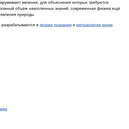
аруживают
явления
,
для
объяснения
которых
требуются
громный
объём
накопленных
знаний
,
современная
физика
ещё
явления
природы
.
в
разрабатываются
в
теории
познания
и
методологии
науки
.
зика