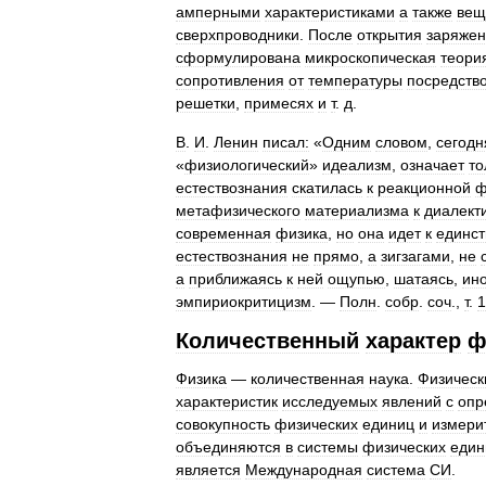
амперными
характеристиками
а
также
вещ
сверхпроводники
.
После
открытия
заряже
сформулирована
микроскопическая
теори
сопротивления
от
температуры
посредств
решетки
,
примесях
и
т
.
д
.
В
.
И
.
Ленин
писал:
«
Одним
словом
,
сегод
«
физиологический
»
идеализм
,
означает
то
естествознания
скатилась
к
реакционной
ф
метафизического
материализма
к
диалект
современная
физика
,
но
она
идет
к
единст
естествознания
не
прямо
,
а
зигзагами
,
не
а
приближаясь
к
ней
ощупью
,
шатаясь
,
ино
эмпириокритицизм
. —
Полн
.
собр
.
соч
.,
т
.
1
Количественный
характер
ф
Физика
—
количественная
наука
.
Физическ
характеристик
исследуемых
явлений
с
опр
совокупность
физических
единиц
и
измери
объединяются
в
системы
физических
един
является
Международная
система
СИ
.