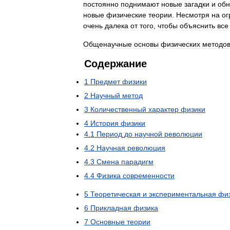
постоянно
поднимают
новые
загадки
и
обн
новые
физические
теории
.
Несмотря
на
о
очень
далека
от
того
,
чтобы
объяснить
все
Общенаучные
основы
физических
методо
Содержание
1
Предмет
физики
2
Научный
метод
3
Количественный
характер
физики
4
История
физики
4
.
1
Период
до
научной
революции
4
.
2
Научная
революция
4
.
3
Смена
парадигм
4
.
4
Физика
современности
5
Теоретическая
и
экспериментальная
фи
6
Прикладная
физика
7
Основные
теории