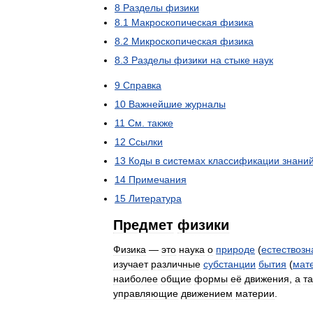
8
Разделы
физики
8
.
1
Макроскопическая
физика
8
.
2
Микроскопическая
физика
8
.
3
Разделы
физики
на
стыке
наук
9
Справка
10
Важнейшие
журналы
11
См
.
также
12
Ссылки
13
Коды
в
системах
классификации
знани
14
Примечания
15
Литература
Предмет
физики
Физика
—
это
наука
о
природе
(
естествозн
изучает
различные
субстанции
бытия
(
мат
наиболее
общие
формы
её
движения
,
а
т
управляющие
движением
материи
.