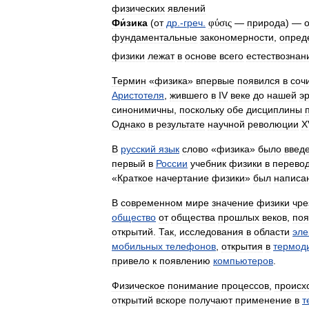
физических
явлений
Фи́зика
(
от
др
.-
греч
.
φύσις
—
природа
) —
фундаментальные
закономерности
,
опред
физики
лежат
в
основе
всего
естествознан
Термин
«
физика
»
впервые
появился
в
соч
Аристотеля
,
жившего
в
IV
веке
до
нашей
э
синонимичны
,
поскольку
обе
дисциплины
Однако
в
результате
научной
революции
X
В
русский
язык
слово
«
физика
»
было
введ
первый
в
России
учебник
физики
в
перево
«
Краткое
начертание
физики
»
был
написа
В
современном
мире
значение
физики
чре
общество
от
общества
прошлых
веков
,
поя
открытий
.
Так
,
исследования
в
области
эле
мобильных
телефонов
,
открытия
в
термод
привело
к
появлению
компьютеров
.
Физическое
понимание
процессов
,
происх
открытий
вскоре
получают
применение
в
т