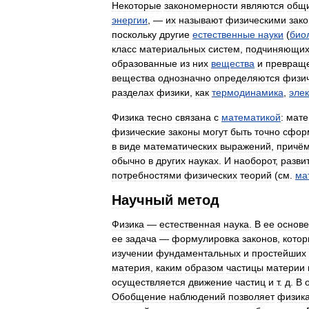
Некоторые
закономерности
являются
общ
энергии
, —
их
называют
физическими
зак
поскольку
другие
естественные
науки
(
био
класс
материальных
систем
,
подчиняющих
образованные
из
них
вещества
и
превращ
вещества
однозначно
определяются
физи
разделах
физики
,
как
термодинамика
,
эле
Физика
тесно
связана
с
математикой
:
мате
физические
законы
могут
быть
точно
сфор
в
виде
математических
выражений
,
причё
обычно
в
других
науках
.
И
наоборот
,
разви
потребностями
физических
теорий
(
см
.
ма
Научный
метод
Физика
—
естественная
наука
.
В
ее
основе
ее
задача
—
формулировка
законов
,
кото
изучении
фундаментальных
и
простейших
материя
,
каким
образом
частицы
материи
осуществляется
движение
частиц
и
т
.
д
.
В
Обобщение
наблюдений
позволяет
физик