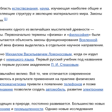
область
естествознания
,
наука
,
изучающая
наиболее
общие
и
еляющие
структуру
и
эволюцию
материального
мира
.
Законы
[
1
]
ия
.
инениях
одного
из
величайших
мыслителей
древности
—
ры
.
Первоначально
термины
«
физика
»
и
«
философия
»
были
пытаются
объяснить
законы
функционирования
Вселенной
.
VI
века
физика
выделилась
в
отдельное
научное
направление
.
ено
Михаилом
Васильевичем
Ломоносовым
,
когда
он
издал
де
с
немецкого
языка
.
Первый
русский
учебник
под
названием
н
первым
русским
академиком
П
.
И
.
Страховым
.
звычайно
велико
.
Всё
то
,
чем
отличается
современное
вилось
в
результате
применения
на
практике
физических
ктромагнетизма
привели
к
появлению
телефонов
и
позже
инамике
позволили
создать
автомобиль
,
развитие
электроники
одящих
в
природе
,
постоянно
развивается
.
Большинство
новых
ехнике
и
промышленности
.
Однако
новые
исследования