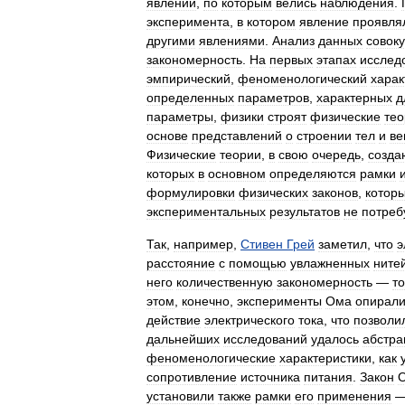
явлений
,
по
которым
велись
наблюдения
.
эксперимента
,
в
котором
явление
проявля
другими
явлениями
.
Анализ
данных
совок
закономерность
.
На
первых
этапах
исслед
эмпирический
,
феноменологический
харак
определенных
параметров
,
характерных
д
параметры
,
физики
строят
физические
тео
основе
представлений
о
строении
тел
и
ве
Физические
теории
,
в
свою
очередь
,
созда
которых
в
основном
определяются
рамки
формулировки
физических
законов
,
котор
экспериментальных
результатов
не
потреб
Так
,
например
,
Стивен
Грей
заметил
,
что
э
расстояние
с
помощью
увлажненных
ните
него
количественную
закономерность
—
то
этом
,
конечно
,
эксперименты
Ома
опирали
действие
электрического
тока
,
что
позволи
дальнейших
исследований
удалось
абстра
феноменологические
характеристики
,
как
сопротивление
источника
питания
.
Закон
установили
также
рамки
его
применения