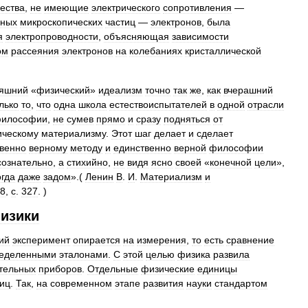
ества
,
не
имеющие
электрического
сопротивления
—
нных
микроскопических
частиц
—
электронов
,
была
я
электропроводности
,
объясняющая
зависимости
ом
рассеяния
электронов
на
колебаниях
кристаллической
няшний
«
физический
»
идеализм
точно
так
же
,
как
вчерашний
лько
то
,
что
одна
школа
естествоиспытателей
в
одной
отрасли
илософии
,
не
сумев
прямо
и
сразу
подняться
от
ическому
материализму
.
Этот
шаг
делает
и
сделает
венно
верному
методу
и
единственно
верной
философии
сознательно
,
а
стихийно
,
не
видя
ясно
своей
«
конечной
цели
»,
гда
даже
задом
».(
Ленин
В
.
И
.
Материализм
и
8
,
с
.
327
. )
изики
ий
эксперимент
опирается
на
измерения
,
то
есть
сравнение
еделенными
эталонами
.
С
этой
целью
физика
развила
тельных
приборов
.
Отдельные
физические
единицы
иц
.
Так
,
на
современном
этапе
развития
науки
стандартом