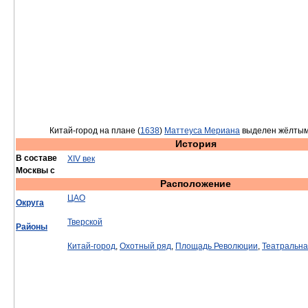
Китай-город на плане (
1638
)
Маттеуса Мериана
выделен жёлтым
История
В составе
XIV век
Москвы с
Расположение
ЦАО
Округа
Тверской
Районы
Китай-город
,
Охотный ряд
,
Площадь Революции
,
Театральн