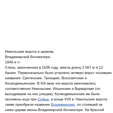
Никольские ворота и церковь
Владимирской Богоматери.
1840-е гг.
Стена, законченная в 1538 году, имела длину 2 567 м и 12
башен. Первоначально было устроено четверо ворот, носивших
названия: Сретенские, Троицкие, Всехсвятские и
Космодемьянские. В XIX веке эти ворота именовались
соответственно Никольские, Ильинские и Варварские (по
выходившим на них улицам); Космодемьянские же были
заложены еще при
Софье
, в конце XVII в. Никольские ворота
также приобрели название
Владимирских
, по стоявшей за
ними церкви иконы Владимирской богоматери. На Красной