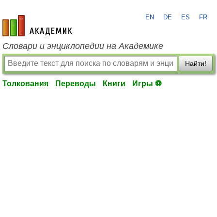
EN
DE
ES
FR
academic.ru
Словари и энциклопедии на Академике
Найти!
Толкования
Переводы
Книги
Игры ⚽