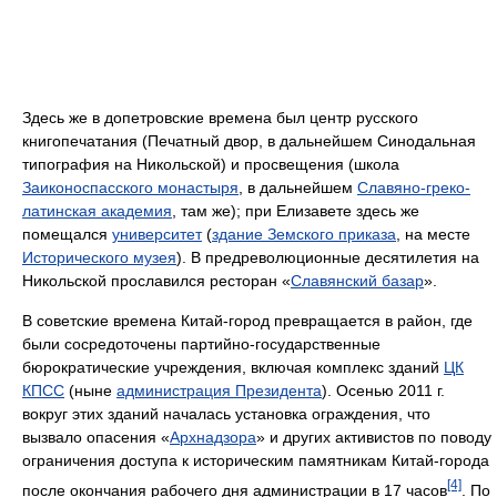
Здесь же в допетровские времена был центр русского
книгопечатания (Печатный двор, в дальнейшем Синодальная
типография на Никольской) и просвещения (школа
Заиконоспасского монастыря
, в дальнейшем
Славяно-греко-
латинская академия
, там же); при Елизавете здесь же
помещался
университет
(
здание Земского приказа
, на месте
Исторического музея
). В предреволюционные десятилетия на
Никольской прославился ресторан «
Славянский базар
».
В советские времена Китай-город превращается в район, где
были сосредоточены партийно-государственные
бюрократические учреждения, включая комплекс зданий
ЦК
КПСС
(ныне
администрация Президента
). Осенью 2011 г.
вокруг этих зданий началась установка ограждения, что
вызвало опасения «
Архнадзора
» и других активистов по поводу
ограничения доступа к историческим памятникам Китай-города
[4]
после окончания рабочего дня администрации в 17 часов
. По