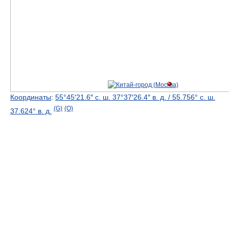
Координаты
:
55°45′21.6″ с. ш.
37°37′26.4″ в. д.
/
55.756° с. ш.
(G)
(O)
37.624° в. д.