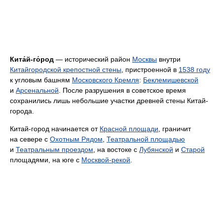
Кита́й-го́род
— исторический район
Москвы
внутри
Китайгородской крепостной стены
, пристроенной в
1538 году
к угловым башням
Московского Кремля
:
Беклемишевской
и
Арсенальной
. После разрушения в советское время
сохранились лишь небольшие участки древней стены Китай-
города.
Китай-город начинается от
Красной площади
, граничит
на севере с
Охотным Рядом
,
Театральной площадью
и
Театральным проездом
, на востоке с
Лубянской
и
Старой
площадями, на юге с
Москвой-рекой
.