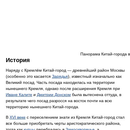
Панорама Китай-города в
История
Наряду с Кремлём Китай-город — древнейший район Москвы
(особенно это касается
Зарядья
), известный изначально как
Великий посад. Часть посада находилась на территории
нынешнего Кремля, однако после расширения Кремля при
Иване Калите
и
Дмитрии Донском
была вытеснена оттуда, в
результате чего посад разросся на восток почти на всю
территорию нынешнего Китай-города.
В
XVI веке
с переселением знати из Кремля Китай-город стал
все больше приобретать черты аристократического района,
тогда как
купцы
перебрались в
Замоскворечье
, а