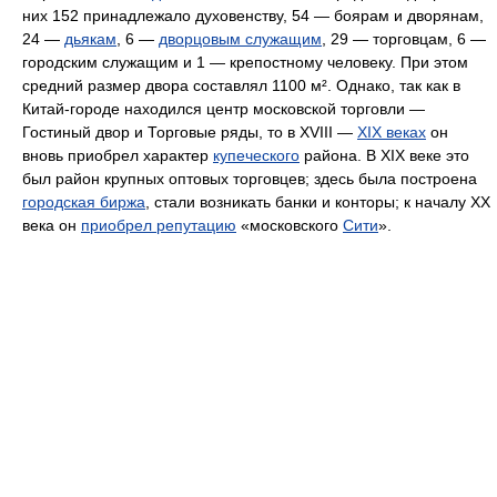
них 152 принадлежало духовенству, 54 — боярам и дворянам,
24 —
дьякам
, 6 —
дворцовым служащим
, 29 — торговцам, 6 —
городским служащим и 1 — крепостному человеку. При этом
средний размер двора составлял 1100 м². Однако, так как в
Китай-городе находился центр московской торговли —
Гостиный двор и Торговые ряды, то в XVIII —
XIX веках
он
вновь приобрел характер
купеческого
района. В XIX веке это
был район крупных оптовых торговцев; здесь была построена
городская биржа
, стали возникать банки и конторы; к началу XX
века он
приобрел репутацию
«московского
Сити
».