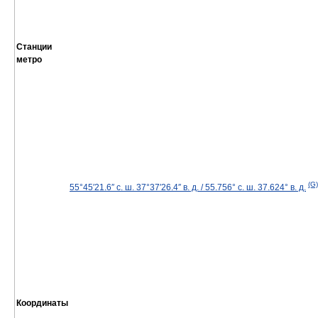
Станции
метро
(G)
55°45′21.6″ с. ш.
37°37′26.4″ в. д.
/
55.756° с. ш.
37.624° в. д.
Координаты