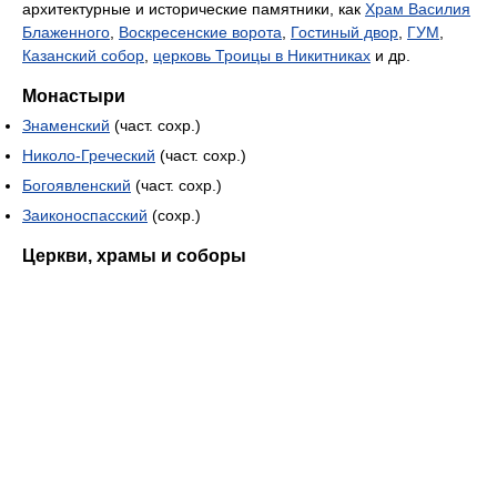
архитектурные и исторические памятники, как
Храм Василия
Блаженного
,
Воскресенские ворота
,
Гостиный двор
,
ГУМ
,
Казанский собор
,
церковь Троицы в Никитниках
и др.
Монастыри
Знаменский
(част. сохр.)
Николо-Греческий
(част. сохр.)
Богоявленский
(част. сохр.)
Заиконоспасский
(сохр.)
Церкви, храмы и соборы