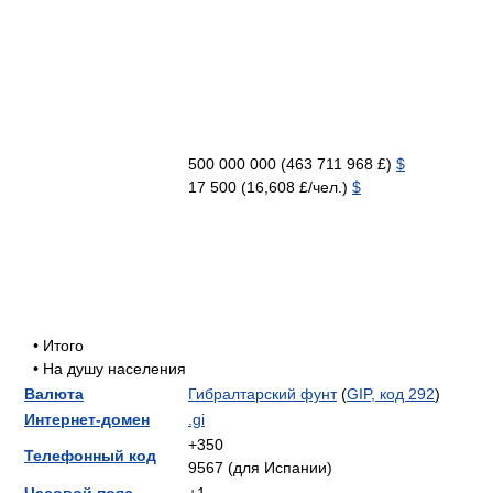
500 000 000 (463 711 968 £)
$
17 500 (16,608 £/чел.)
$
• Итого
• На душу населения
Валюта
Гибралтарский фунт
(
GIP, код 292
)
Интернет-домен
.gi
+350
Телефонный код
9567 (для Испании)