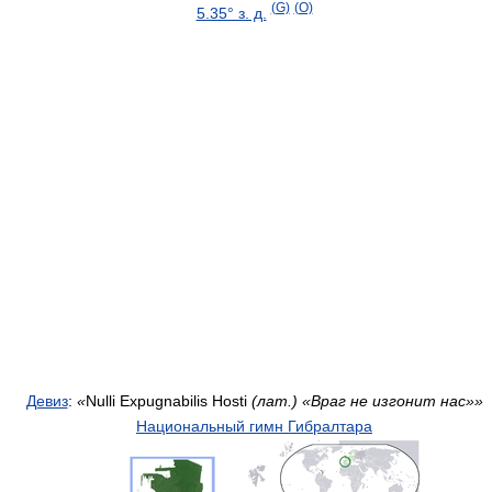
(G)
(O)
5.35° з. д.
Девиз
:
«
Nulli Expugnabilis Hosti
(лат.) «Враг не изгонит нас»»
Национальный гимн Гибралтара