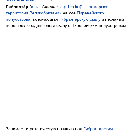
Часовой пояс
+1
Гибралта́р
(
англ.
Gibraltar
[dʒɪˈbrɔːltɚ]
) —
заморская
территория Великобритании
на юге
Пиренейского
полуострова
, включающая
Гибралтарскую скалу
и песчаный
перешеек, соединяющий скалу с Пиренейским полуостровом.
Занимает стратегическую позицию над
Гибралтарским