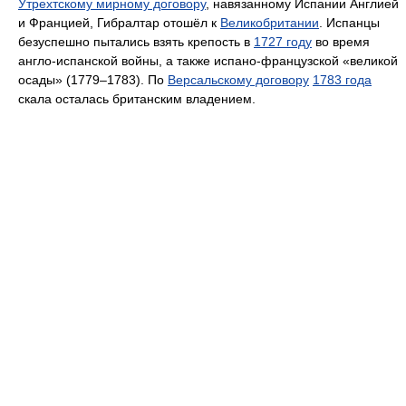
Утрехтскому мирному договору
, навязанному Испании Англией
и Францией, Гибралтар отошёл к
Великобритании
. Испанцы
безуспешно пытались взять крепость в
1727 году
во время
англо-испанской войны, а также испано-французской «великой
осады» (1779–1783). По
Версальскому договору
1783 года
скала осталась британским владением.