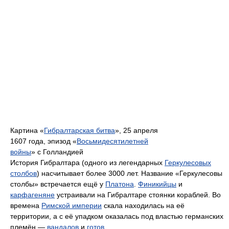
Картина «
Гибралтарская битва
», 25 апреля
1607 года, эпизод «
Восьмидесятилетней
войны
» с Голландией
История Гибралтара (одного из легендарных
Геркулесовых
столбов
) насчитывает более 3000 лет. Название «Геркулесовы
столбы» встречается ещё у
Платона
.
Финикийцы
и
карфагеняне
устраивали на Гибралтаре стоянки кораблей. Во
времена
Римской империи
скала находилась на её
территории, а с её упадком оказалась под властью германских
племён —
вандалов
и
готов
.