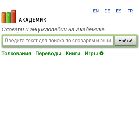
EN
DE
ES
FR
academic.ru
Словари и энциклопедии на Академике
Найти!
Толкования
Переводы
Книги
Игры ⚽