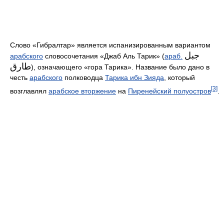
Слово «Гибралтар» является испанизированным вариантом
جبل
арабского
словосочетания «Джаб Аль Тарик» (
араб.
طارق
‎‎), означающего «гора Тарика». Название было дано в
честь
арабского
полководца
Тарика ибн Зияда
, который
[3]
возглавлял
арабское вторжение
на
Пиренейский полуостров
.