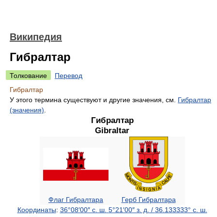
Википедия
Гибралтар
Толкование
Перевод
Гибралтар
У этого термина существуют и другие значения, см.
Гибралтар
(значения)
.
Гибралтар
Gibraltar
Флаг Гибралтара
Герб Гибралтара
Координаты
:
36°08′00″ с. ш.
5°21′00″ з. д.
/
36.133333° с. ш.