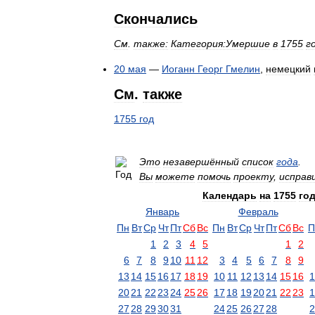
Скончались
См
.
также:
Категория:Умершие
в
1755
г
20
мая
—
Иоганн
Георг
Гмелин
,
немецкий
См
.
также
1755
год
Это
незавершённый
список
года
.
Вы
можете
помочь
проекту
,
исправ
Календарь
на
1755
го
Январь
Февраль
Пн
Вт
Ср
Чт
Пт
Сб
Вс
Пн
Вт
Ср
Чт
Пт
Сб
Вс
П
1
2
3
4
5
1
2
6
7
8
9
10
11
12
3
4
5
6
7
8
9
13
14
15
16
17
18
19
10
11
12
13
14
15
16
1
20
21
22
23
24
25
26
17
18
19
20
21
22
23
1
27
28
29
30
31
24
25
26
27
28
2