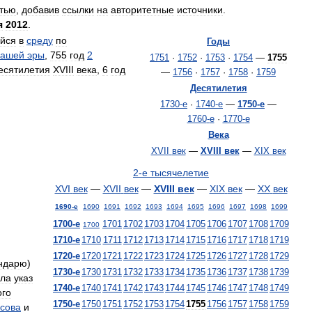
атью
,
добавив
ссылки
на
авторитетные
источники
.
я
2012
.
йся
в
среду
по
Годы
нашей
эры
,
755
год
2
1751
·
1752
·
1753
·
1754
—
1755
есятилетия
XVIII
века
,
6
год
—
1756
·
1757
·
1758
·
1759
Десятилетия
1730
-
е
·
1740
-
е
—
1750
-
е
—
1760
-
е
·
1770
-
е
Века
XVII
век
—
XVIII
век
—
XIX
век
2
-
е
тысячелетие
XVI
век
—
XVII
век
—
XVIII
век
—
XIX
век
—
XX
век
1690
-
е
1690
1691
1692
1693
1694
1695
1696
1697
1698
1699
1700
-
е
1701
1702
1703
1704
1705
1706
1707
1708
1709
1700
1710
-
е
1710
1711
1712
1713
1714
1715
1716
1717
1718
1719
1720
-
е
1720
1721
1722
1723
1724
1725
1726
1727
1728
1729
ндарю
)
1730
-
е
1730
1731
1732
1733
1734
1735
1736
1737
1738
1739
ала
указ
1740
-
е
1740
1741
1742
1743
1744
1745
1746
1747
1748
1749
ого
1750
-
е
1750
1751
1752
1753
1754
1755
1756
1757
1758
1759
сова
и