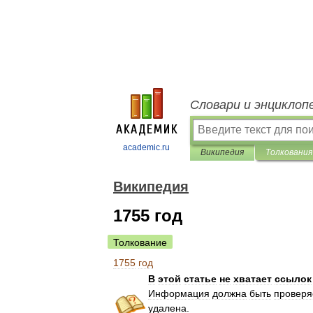
Словари и энциклоп
academic.ru
Википедия
Толкования
Википедия
1755 год
Толкование
1755
год
В
этой
статье
не
хватает
ссылок
Информация
должна
быть
провер
удалена
.