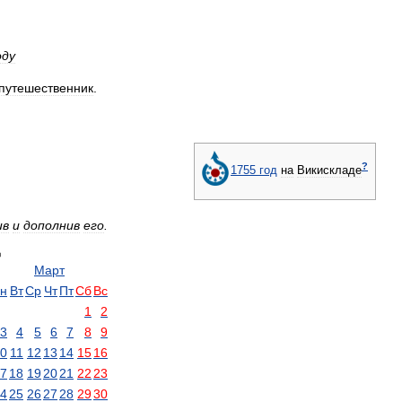
оду
путешественник
.
?
1755
год
на
Викискладе
ив
и
дополнив
его
.
д
Март
н
Вт
Ср
Чт
Пт
Сб
Вс
1
2
3
4
5
6
7
8
9
0
11
12
13
14
15
16
7
18
19
20
21
22
23
4
25
26
27
28
29
30