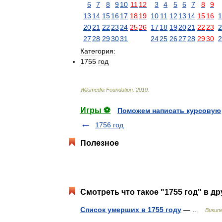
6
7
8
9
10
11
12
3
4
5
6
7
8
9
13
14
15
16
17
18
19
10
11
12
13
14
15
16
1
20
21
22
23
24
25
26
17
18
19
20
21
22
23
2
27
28
29
30
31
24
25
26
27
28
29
30
2
Категория:
1755
год
Wikimedia
Foundation
.
2010
.
Игры ⚽
Поможем написать курсовую
1756 год
Полезное
Смотреть что такое "1755 год" в др
Список умерших в 1755 году
— …
Викип