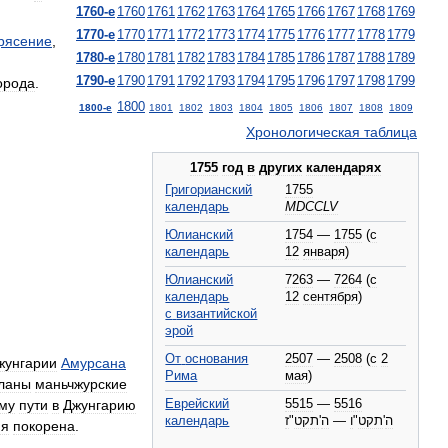
1760
-
е
1760
1761
1762
1763
1764
1765
1766
1767
1768
1769
1770
-
е
1770
1771
1772
1773
1774
1775
1776
1777
1778
1779
рясение
,
1780
-
е
1780
1781
1782
1783
1784
1785
1786
1787
1788
1789
1790
-
е
1790
1791
1792
1793
1794
1795
1796
1797
1798
1799
орода
.
1800
1800
-
е
1801
1802
1803
1804
1805
1806
1807
1808
1809
Хронологическая
таблица
1755
год
в
других
календарях
Григорианский
1755
календарь
MDCCLV
Юлианский
1754
—
1755
(
с
календарь
12
января
)
Юлианский
7263
—
7264
(
с
календарь
12
сентября
)
с
византийской
эрой
От
основания
2507
—
2508
(
с
2
жунгарии
Амурсана
Рима
мая
)
ланы
маньчжурские
Еврейский
5515
—
5516
му
пути
в
Джунгарию
календарь
ז
"
תקט
'
ה
—
ו
"
תקט
'
ה
ия
покорена
.