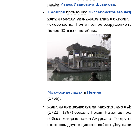
графа
Ивана
Ивановича
Шувалова
.
1
ноября
произошло
Лиссабонское
землет
одно
из
самых
разрушительных
в
истории
человечества
.
Почти
полное
разрушение
г
Более
60
тысяч
погибших
.
Мраморная
ладья
в
Пекине
(
1755
).
Один
из
претендентов
на
ханский
трон
в
Д
(
1722
—
1757
)
бежал
в
Пекин
.
На
запад
пос
войска
,
которые
повел
Амурсана
.
По
друго
вторглось
другое
цинское
войско
.
Джунгар