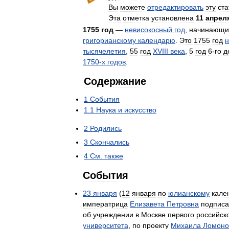
Вы
можете
отредактировать
эту
ст
Эта
отметка
установлена
11
апрел
1755
год
—
невисокосный
год
,
начинающи
григорианскому
календарю
.
Это
1755
год
тысячелетия
,
55
год
XVIII
века
,
5
год
6
-
го
д
1750
-
х
годов
.
Содержание
1
События
1
.
1
Наука
и
искусство
2
Родились
3
Скончались
4
См
.
также
События
23
января
(
12
января
по
юлианскому
кале
императрица
Елизавета
Петровна
подпис
об
учреждении
в
Москве
первого
российск
университета
,
по
проекту
Михаила
Ломоно