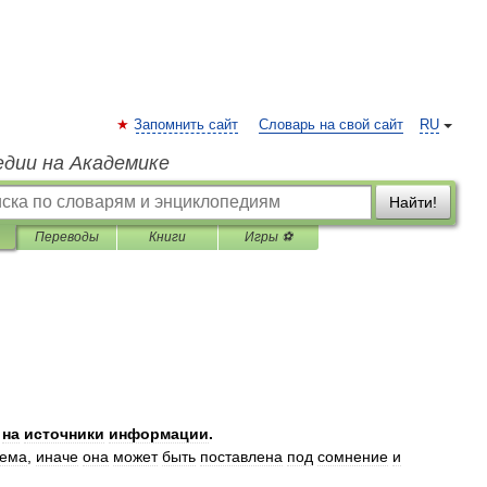
Запомнить сайт
Словарь на свой сайт
RU
едии на Академике
Найти!
Переводы
Книги
Игры ⚽
на
источники
информации
.
яема
,
иначе
она
может
быть
поставлена
под
сомнение
и