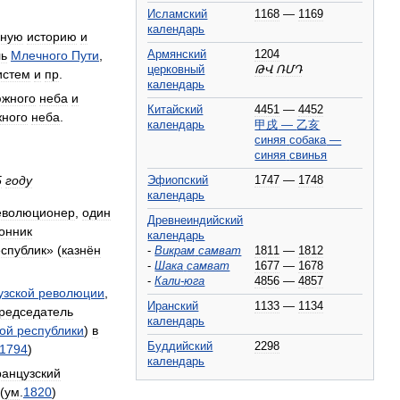
Исламский
1168
—
1169
календарь
нную
историю
и
Армянский
1204
ь
Млечного
Пути
,
церковный
ԹՎ
ՌՄԴ
истем
и
пр
.
календарь
жного
неба
и
Китайский
4451
—
4452
ного
неба
.
календарь
甲戌
—
乙亥
синяя
собака
—
синяя
свинья
5
году
Эфиопский
1747
—
1748
календарь
еволюционер
,
один
Древнеиндийский
онник
календарь
спублик
» (
казнён
-
Викрам
самват
1811
—
1812
-
Шака
самват
1677
—
1678
-
Кали
-
юга
4856
—
4857
узской
революции
,
Иранский
1133
—
1134
редседатель
календарь
ой
республики
)
в
Буддийский
2298
1794
)
календарь
анцузский
(
ум
.
1820
)