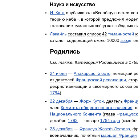
Наука
и
искусство
И
.
Кант
опубликовал
«
Всеобщую
естестве
теорию
неба
»,
в
которой
предложил
модел
толкование
туманных
звёзд
как
звёздных
с
Лакайль
составил
список
42
туманностей
ю
каталог
,
содержащий
около
10000
звёзд
юж
Родились
См
.
также:
Категория:Родившиеся
в
175
24
июня
—
Анахарсис
Клоотс
,
немецкий
р
из
деятелей
Французской
революции
,
стор
дехристианизации
и
«
всемирного
союза
ре
1794
)
22
декабря
—
Жорж
Кутон
,
деятель
Франц
член
Комитета
общественного
спасения
,
п
Национального
Конвента
(
глава
Французск
декабре
1793
—
январе
1794
года
(
казнён
23
декабря
—
Франсуа
Жозеф
Лефевр
,
фр
военачальник
,
почётный
маршал
Франции