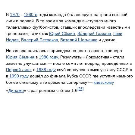
В
1970
—
1980-е
годы команда балансирует на грани высшей
лиги и первой. В то время за команду выступало много
талантливых футболистов, ставших впоследствии известными
тренерами, таких как
Юрий Сёмин
,
Валерий Газзаев
,
Гиви
Нодия
,
Валерий Петраков
,
Виталий Шевченко
и другие.
Новая эра началась с приходом на пост главного тренера
Юрия Сёмина
в
1986 году
. Результаты «Локомотива» стали
заметно улучшаться — после семи лет подряд, проведённых в
Первой лиге
, в
1988 году
клуб вернулся в высшую лигу СССР, а
в
1990 году
дошёл до финала Кубка СССР, где уступил намного
более сильному в те времена сопернику —
киевскому
[26]
«
Динамо
» с разгромным счётом 1:6
.