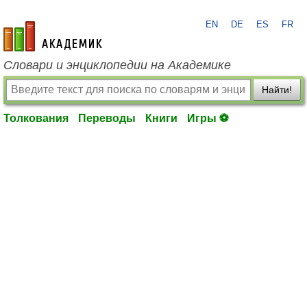
EN
DE
ES
FR
academic.ru
Словари и энциклопедии на Академике
Найти!
Толкования
Переводы
Книги
Игры ⚽