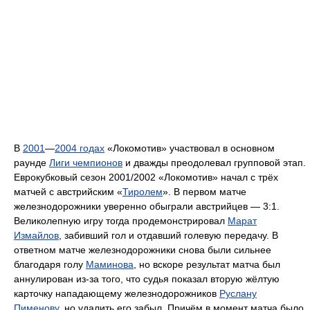
В
2001
—
2004 годах
«Локомотив» участвовал в основном
раунде
Лиги чемпионов
и дважды преодолевал групповой этап.
Еврокубковый сезон 2001/2002 «Локомотив» начал с трёх
матчей с австрийским «
Тиролем
». В первом матче
железнодорожники уверенно обыграли австрийцев — 3:1.
Великолепную игру тогда продемонстрировал
Марат
Измайлов
, забивший гол и отдавший голевую передачу. В
ответном матче железнодорожники снова были сильнее
благодаря голу
Маминова
, но вскоре результат матча был
аннулирован из-за того, что судья показал вторую жёлтую
карточку нападающему железнодорожников
Руслану
Пименову
, но удалить его забыл. Причём в момент матча было