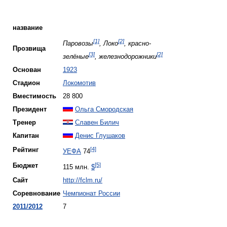
название
[1]
[2]
Паровозы
, Локо
, красно-
Прозвища
[3]
[2]
зелёные
, железнодорожники
Основан
1923
Стадион
Локомотив
Вместимость
28 800
Президент
Ольга Смородская
Тренер
Славен Билич
Капитан
Денис Глушаков
[4]
Рейтинг
УЕФА
74
[5]
Бюджет
115 млн.
$
Сайт
http://fclm.ru/
Соревнование
Чемпионат России
2011/2012
7