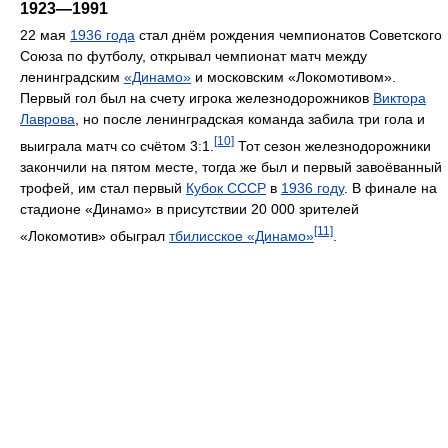
1923—1991
22 мая
1936 года
стал днём рождения чемпионатов Советского
Союза по футболу, открывал чемпионат матч между
ленинградским
«Динамо»
и московским «Локомотивом».
Первый гол был на счету игрока железнодорожников
Виктора
Лаврова
, но после ленинградская команда забила три гола и
[10]
выиграла матч со счётом 3:1.
Тот сезон железнодорожники
закончили на пятом месте, тогда же был и первый завоёванный
трофей, им стал первый
Кубок СССР
в
1936 году
. В финале на
стадионе «Динамо» в присутствии 20 000 зрителей
[11]
«Локомотив» обыграл
тбилисское «Динамо»
.