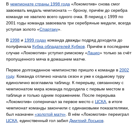
В
чемпионате страны 1998 года
«Локомотив» снова смог
завоевать медаль чемпионата — бронзу, причём до серебра
команде не хватило всего одного очка. В период с 1999 по
2001 годы команда завоевала три серебряные медали, всегда
уступая золото «
Спартаку
».
В
1998
и
1999 годах
команда дважды подряд доходила до
полуфинала
Кубка обладателей Кубков
. Причём в последнем
случае «Локомотив» уступил римскому «
Лацио
» только за счёт
пропущенного мяча в домашнем матче.
Первое долгожданное чемпионство пришло к команде в
2002
году
. Команда отлично начала сезон и уже к седьмому туру
единолично возглавила таблицу. К перерыву, связанному с
чемпионатом мира команда подходила с первым местом в
таблице и только одним поражением. После перерыва
«Локомотив» соперничал за первое место с
ЦСКА
, в итоге
чемпионат команды закончили с одинаковыми показателями,
был назначен
«золотой матч»
. В нём «Локомотив» переиграл
ЦСКА
, единственный гол забил
Дмитрий Лоськов
.