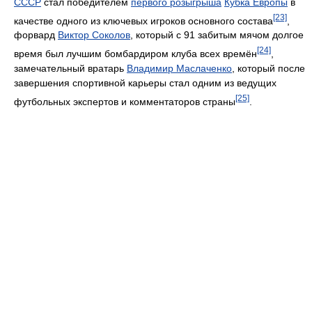
СССР
стал победителем
первого розыгрыша
Кубка Европы
в
[23]
качестве одного из ключевых игроков основного состава
,
форвард
Виктор Соколов
, который с 91 забитым мячом долгое
[24]
время был лучшим бомбардиром клуба всех времён
,
замечательный вратарь
Владимир Маслаченко
, который после
завершения спортивной карьеры стал одним из ведущих
[25]
футбольных экспертов и комментаторов страны
.