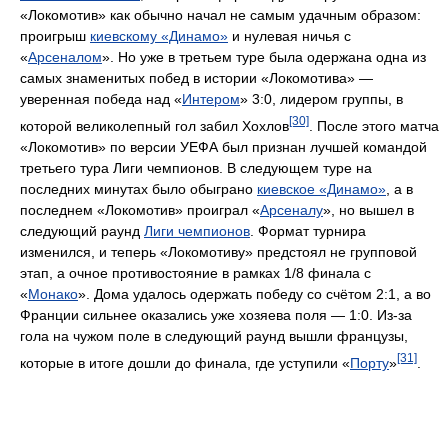
«Локомотив» как обычно начал не самым удачным образом:
проигрыш
киевскому «Динамо»
и нулевая ничья с
«
Арсеналом
». Но уже в третьем туре была одержана одна из
самых знаменитых побед в истории «Локомотива» —
уверенная победа над «
Интером
» 3:0, лидером группы, в
[30]
которой великолепный гол забил Хохлов
. После этого матча
«Локомотив» по версии УЕФА был признан лучшей командой
третьего тура Лиги чемпионов. В следующем туре на
последних минутах было обыграно
киевское «Динамо»
, а в
последнем «Локомотив» проиграл «
Арсеналу
», но вышел в
следующий раунд
Лиги чемпионов
. Формат турнира
изменился, и теперь «Локомотиву» предстоял не групповой
этап, а очное противостояние в рамках 1/8 финала с
«
Монако
». Дома удалось одержать победу со счётом 2:1, а во
Франции сильнее оказались уже хозяева поля — 1:0. Из-за
гола на чужом поле в следующий раунд вышли французы,
[31]
которые в итоге дошли до финала, где уступили «
Порту
»
.