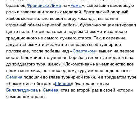
бразилец
Франциско Лима
из «
Ромы
», сыгравший важнейшую
роль в завоевании золотых медалей. Бразильский опорный
хавбек моментально вошёл в игру команды, выполняя
огромный объём черновой работы, буквально зацементировал
центр поля. Летом начался и подъём «Локомотива» после
традиционного не самого лучшего старта. Так, к середине
августа «Локомотив» заметно поправил своё турнирное
положение, после победы над «
Спартаком
» вышел на первое
место. В чемпионате упорная борьба за золотые медали шла
до тридцатого тура, шансы «Локомотива» на чемпионство всё
время менялись, но к последнему туру именно подопечные
Сёмина
подошли во главе турнирной гонки, и в тридцатом туре
«Локомотив» обыграл «
Шинник
» благодаря голам
Билялетдинова
и
Сычёва
, став во второй раз в своей истории
чемпионом страны.