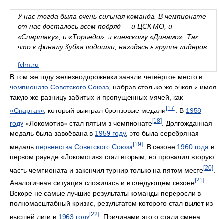
У нас тогда была очень сильная команда. В чемпионате
от нас досталось всем подряд — и ЦСК МО, и
«Спартаку», и «Торпедо», и киевскому «Динамо». Так
что к финалу Кубка подошли, находясь в группе лидеров.
fclm.ru
В том же году железнодорожники заняли четвёртое место в
чемпионате Советского Союза
, набрав столько же очков и имея
такую же разницу забитых и пропущенных мячей, как
[17]
«Спартак»
, который выиграл бронзовые медали
. В
1958
[18]
году
«Локомотив» стал пятым в чемпионате
. Долгожданная
медаль была завоёвана в
1959 году
, это была серебряная
[19]
медаль
первенства Советского Союза
. В сезоне
1960 года
в
первом раунде «Локомотив» стал вторым, но провалил вторую
[20]
часть чемпионата и закончил турнир только на пятом месте
.
[21]
Аналогичная ситуация сложилась и в следующем сезоне
.
Вскоре не самые лучшие результаты команды переросли в
полномасштабный кризис, результатом которого стал вылет из
[22]
высшей лиги в
1963 году
. Причинами этого стали смена