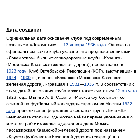
Дата создания
Официальная дата основания клуба под современным
названием «Локомотив» —
12 января
1936 года
. Однако на
официальном сайте клуба указано, что предшественниками
«Локомотива» были железнодорожные клубы «Казанка»
(Московско-Казанская железная дорога), появившаяся в
1923 году
; Клуб Октябрьской Революции (КОР), выступавший в
1924
—
1930
гг.; и вновь «Казанка» (Московско-Казанская
железная дорога), игравшая в
1931
—
1935
гг. В соответствии с
этим, датой основания клуба может также считаться
12 августа
1923 года. В книге А. В. Савина «Москва футбольная» со
ссылкой на футбольный календарь-справочник Москвы
1922
года
приводится информация о составах групп «Б» и «В»
чемпионата столицы, где можно найти первые упоминания о
команде рабочих железнодорожного депо Москва-
пассажирская Казанской железной дороги под названием
«Кружок футболистов Казанской дороги» (сокращённо