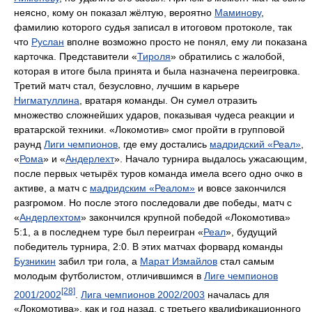
неясно, кому он показал жёлтую, вероятно
Маминову
,
фамилию которого судья записал в итоговом протоколе, так
что
Руслан
вполне возможно просто не понял, ему ли показана
карточка. Представители «
Тироля
» обратились с жалобой,
которая в итоге была принята и была назначена переигровка.
Третий матч стал, безусловно, лучшим в карьере
Нигматуллина
, вратаря команды. Он сумел отразить
множество сложнейших ударов, показывая чудеса реакции и
вратарской техники. «Локомотив» смог пройти в групповой
раунд
Лиги чемпионов
, где ему достались
мадридский «Реал»
,
«
Рома
» и «
Андерлехт
». Начало турнира выдалось ужасающим,
после первых четырёх туров команда имела всего одно очко в
активе, а матч с
мадридским «Реалом»
и вовсе закончился
разгромом. Но после этого последовали две победы, матч с
«
Андерлехтом
» закончился крупной победой «Локомотива»
5:1, а в последнем туре был переигран «
Реал
», будущий
победитель турнира, 2:0. В этих матчах форвард команды
Бузникин
забил три гола, а
Марат Измайлов
стал самым
молодым футболистом, отличившимся в
Лиге чемпионов
[28]
2001/2002
.
Лига чемпионов 2002/2003
началась для
«Локомотива», как и год назад, с третьего квалификационного