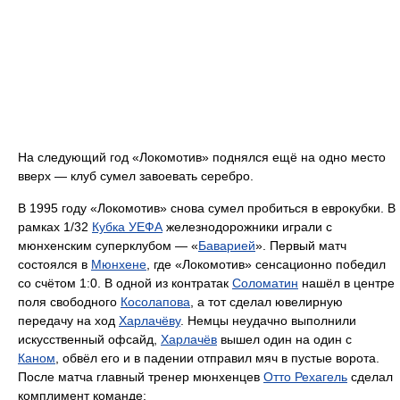
На следующий год «Локомотив» поднялся ещё на одно место
вверх — клуб сумел завоевать серебро.
В 1995 году «Локомотив» снова сумел пробиться в еврокубки. В
рамках 1/32
Кубка УЕФА
железнодорожники играли с
мюнхенским суперклубом — «
Баварией
». Первый матч
состоялся в
Мюнхене
, где «Локомотив» сенсационно победил
со счётом 1:0. В одной из контратак
Соломатин
нашёл в центре
поля свободного
Косолапова
, а тот сделал ювелирную
передачу на ход
Харлачёву
. Немцы неудачно выполнили
искусственный офсайд,
Харлачёв
вышел один на один с
Каном
, обвёл его и в падении отправил мяч в пустые ворота.
После матча главный тренер мюнхенцев
Отто Рехагель
сделал
комплимент команде: