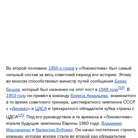
Во второй половине
1950-х годов
у «Локомотива» был самый
сильный состав за весь советский период его истории. Этому
во многом способствовал министр путей сообщения
Борис
[14]
Бещев
, который был назначен на этот пост в
1948 году
. В
1953 году
он привёл в команду
Бориса Аркадьева
, знаменитого
в то время советского тренера, шестикратного чемпиона СССР
с «
Динамо
» и
ЦДСА
и трёхкратного обладателя кубка страны с
[15]
ЦДСА
. Под его руководством в те времена в «Локомотиве»
играли будущие чемпионы Европы 1960 года:
Владимир
Маслаченко
и
Валентин Бубукин
. Он начал постепенно строить
команду, которая вскоре стала во второй раз обладателем