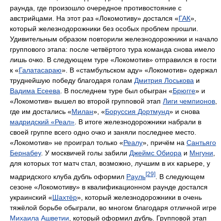
раунда, где произошло очередное противостояние с
австрийцами. На этот раз «Локомотиву» достался «
ГАК
»,
который железнодорожники без особых проблем прошли.
Удивительным образом повторили железнодорожники и начало
группового этапа: после четвёртого тура команда снова имело
лишь очко. В следующем туре «Локомотив» отправился в гости
к «
Галатасараю
». В «стамбульском аду» «Локомотив» одержал
труднейшую победу благодаря голам
Дмитрия Лоськова
и
Вадима Есеева
. В последнем туре был обыгран «
Брюгге
» и
«Локомотив» вышел во второй групповой этап
Лиги чемпионов
,
где им достались «
Милан
», «
Боруссия Дортмунд
» и снова
мадридский «Реал»
. В итоге железнодорожники набрали в
своей группе всего одно очко и заняли последнее место.
«Локомотив» не проиграл только «
Реалу
», причём на
Сантьяго
Бернабеу
. У москвичей голы забили
Джеймс Обиора
и
Мнгуни
,
для которых тот матч стал, возможно, лучшим в их карьере, у
[29]
мадридского клуба дубль оформил
Рауль
. В следующем
сезоне «Локомотиву» в квалификационном раунде достался
украинский «
Шахтёр
», который железнодорожники в очень
тяжёлой борьбе обыграли, во многом благодаря отличной игре
Михаила Ашветии
, который оформил дубль. Групповой этап