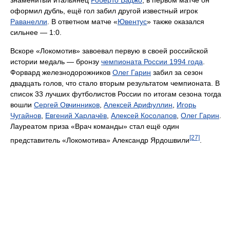
знаменитый итальянец
Роберто Баджо
, в первом матче он
оформил дубль, ещё гол забил другой известный игрок
Раванелли
. В ответном матче «
Ювентус
» также оказался
сильнее — 1:0.
Вскоре «Локомотив» завоевал первую в своей российской
истории медаль — бронзу
чемпионата России 1994 года
.
Форвард железнодорожников
Олег Гарин
забил за сезон
двадцать голов, что стало вторым результатом чемпионата. В
список 33 лучших футболистов России по итогам сезона тогда
вошли
Сергей Овчинников
,
Алексей Арифуллин
,
Игорь
Чугайнов
,
Евгений Харлачёв
,
Алексей Косолапов
,
Олег Гарин
.
Лауреатом приза «Врач команды» стал ещё один
[27]
представитель «Локомотива» Александр Ярдошвили
.