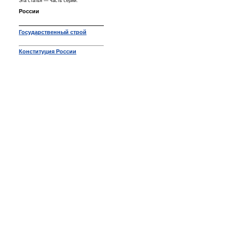
Эта статья — часть серии:
России
Государственный строй
Конституция России