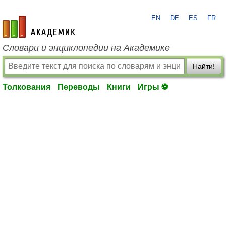
EN
DE
ES
FR
academic.ru
Словари и энциклопедии на Академике
Найти!
Толкования
Переводы
Книги
Игры ⚽