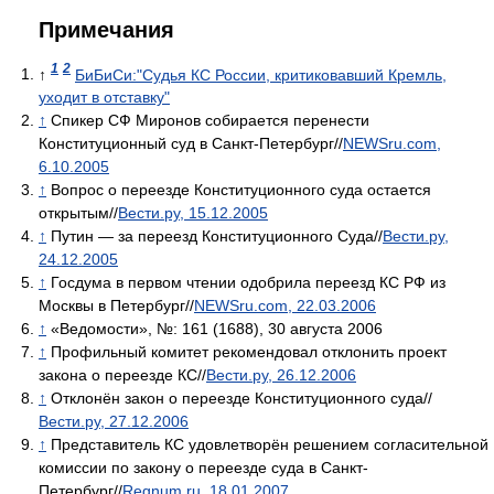
Примечания
1
2
↑
БиБиСи:"Судья КС России, критиковавший Кремль,
уходит в отставку"
↑
Спикер СФ Миронов собирается перенести
Конституционный суд в Санкт-Петербург//
NEWSru.com,
6.10.2005
↑
Вопрос о переезде Конституционного суда остается
открытым//
Вести.ру, 15.12.2005
↑
Путин — за переезд Конституционного Суда//
Вести.ру,
24.12.2005
↑
Госдума в первом чтении одобрила переезд КС РФ из
Москвы в Петербург//
NEWSru.com, 22.03.2006
↑
«Ведомости», №: 161 (1688), 30 августа 2006
↑
Профильный комитет рекомендовал отклонить проект
закона о переезде КС//
Вести.ру, 26.12.2006
↑
Отклонён закон о переезде Конституционного суда//
Вести.ру, 27.12.2006
↑
Представитель КС удовлетворён решением согласительной
комиссии по закону о переезде суда в Санкт-
Петербург//
Regnum.ru, 18.01.2007