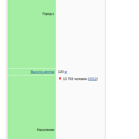
Город с
Высота центра
120
м
▼
13 703 человек (
2012
)
Население