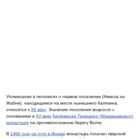
Упоминания в летописях о первом поселении (Никола на
Жабне), находящемся на месте нынешнего Калязина,
относятся к
XII веку
. Значение поселения возросло с
основанием в
XV веке
Калязинско-Троицкого (Макарьевского)
монастыря
на противоположном берегу Волги.
В
1466 году
на пути в Индию
монастырь посетил тверской