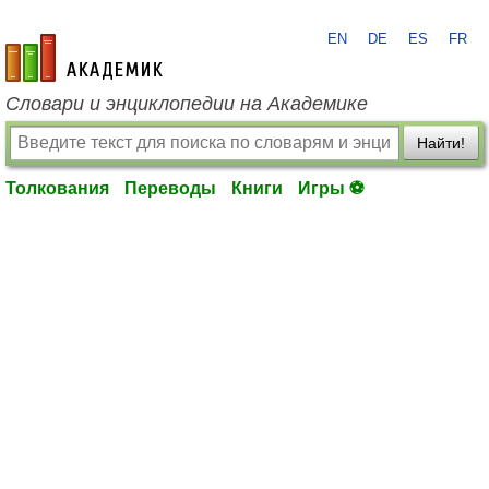
EN
DE
ES
FR
academic.ru
Словари и энциклопедии на Академике
Найти!
Толкования
Переводы
Книги
Игры ⚽