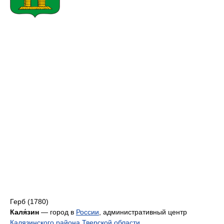
Герб (1780)
Каля́зин
— город в
России
, административный центр
Калязинского района
Тверской области
.