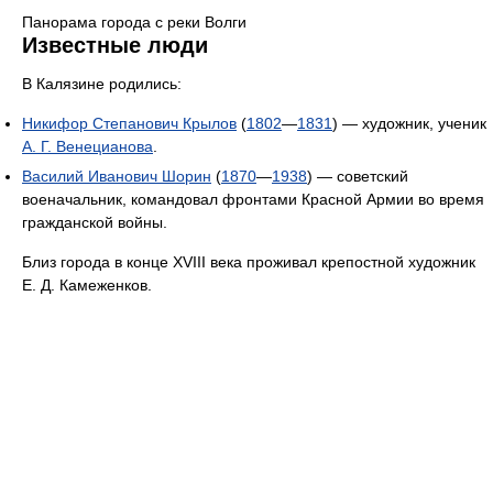
Панорама города с реки Волги
Известные люди
В Калязине родились:
Никифор Степанович Крылов
(
1802
—
1831
) — художник, ученик
А. Г. Венецианова
.
Василий Иванович Шорин
(
1870
—
1938
) — советский
военачальник, командовал фронтами Красной Армии во время
гражданской войны.
Близ города в конце XVIII века проживал крепостной художник
Е. Д. Камеженков.