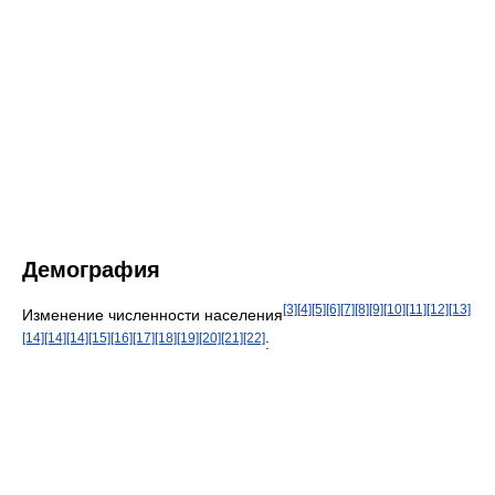
Демография
[3]
[4]
[5]
[6]
[7]
[8]
[9]
[10]
[11]
[12]
[13]
Изменение численности населения
[14]
[14]
[14]
[15]
[16]
[17]
[18]
[19]
[20]
[21]
[22]
: