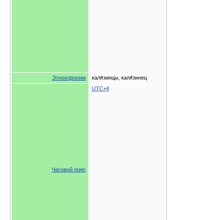
Этнохороним
каля́зинцы, каля́зинец
UTC+4
Часовой пояс