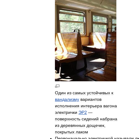
Один
из
самых
устойчивых
к
вандализму
вариантов
исполнения
интерьера
вагона
электрички
ЭР2
—
поверхность
сидений
набрана
из
деревянных
дощечек
,
покрытых
лаком
Первоначально
электричкой
называли
л