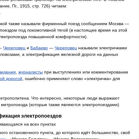
дание
,
Пг
.,
1915
,
стр
.
726
)
читаем:
.
чкой
также
называли
фирменный
поезд
сообщением
Москва
—
поездом
под
локомотивной
тягой
(
в
настоящее
время
на
этой
лектропоезда
повышенной
комфортности
).
—
Череповец
и
Бабаево
—
Череповец
называли
электричками
пловозами
,
а
электрификация
железной
дороги
на
данных
видения
,
журналисты
при
выступлениях
или
комментировании
ой
дорогой
,
ошибочно
применяют
слово
«
электричка
»
для
етрополитена
.
Что
интересно
,
некоторые
люди
выражают
метропоезда
(
которые
также
являются
электропоездами
).
фикация
электропоездов
ливающаяся
на
всех
пунктах
ного
остановочного
пункта
,
до
которого
идёт
большинство
,
свой
ки
», «
Москва
-
Голутвин
», «
Москва
-
Волоколамск
»