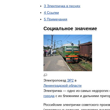
3
Электричка
в
песнях
4
Ссылки
5
Примечания
Социальное
значение
Электропоезд
ЭР2
в
Ленинградской
области
Электричка
—
одно
из
самых
недорогих
города
с
их
ближними
и
дальними
приго
Российские
электрички
советского
произ
(
деревянные
сидения
,
отсутствие
туалет