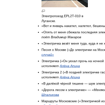
Электропоезд
EPL2T
-
010
в
Луганске
.
«
Вот
и
январь
накатил
,
налетел
,
бешен
«
Опять
от
меня
сбежала
последняя
эле
поёт
Владимир
Макаров
«
Электричка
везёт
меня
туда
,
куда
я
не
Песня
о
Москве
(«
До
электрички
на
Моск
случай
»
Электричка
(«
Он
уехал
прочь
на
ночной
исполняет
Алёна
Апина
Электричка
2
(«
В
поздней
электричке
га
исполняет
Алёна
Апина
«
В
далёкой
чёрной
тишине
—
шум
элект
«
Дорога
лесом
к
электричке
» —
«
Меня
Шпаликова
Маршруты
Московские
(«
Электричкой
из