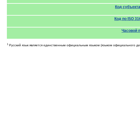
Код субъект
Код по ISO 31
Часовой 
1
Русский язык является единственным официальным языком (языком официального дел