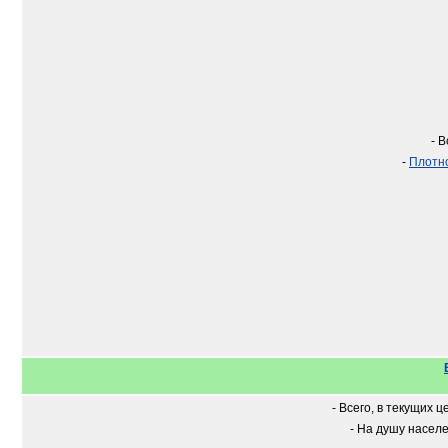
- В
-
Плотн
- Всего, в текущих ц
- На душу насел