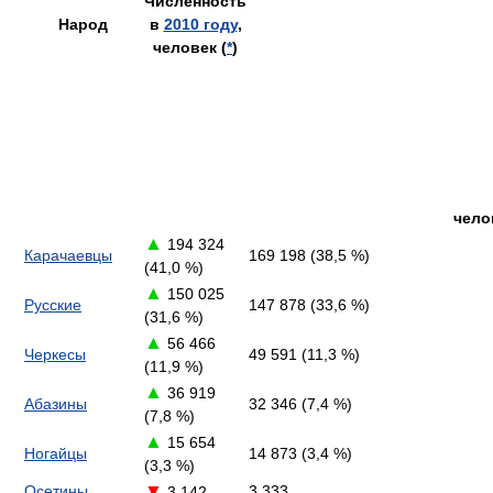
Численность
Народ
в
2010 году
,
человек (
*
)
чело
▲
194 324
Карачаевцы
169 198 (38,5 %)
(41,0 %)
▲
150 025
Русские
147 878 (33,6 %)
(31,6 %)
▲
56 466
Черкесы
49 591 (11,3 %)
(11,9 %)
▲
36 919
Абазины
32 346 (7,4 %)
(7,8 %)
▲
15 654
Ногайцы
14 873 (3,4 %)
(3,3 %)
▼
Осетины
3 333
3 142