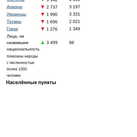
▼
Армяне
3 197
2 737
▼
Украинцы
3 331
1 990
▼
Татары
2 021
1 696
▼
Греки
1 349
1 276
Лица, не
▲
назвавшие
3 499
88
национальность
показаны народы
c численностью
более 1000
человек
Населённые пункты