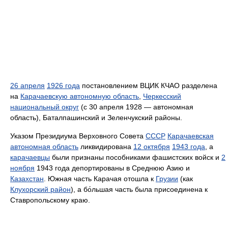
26 апреля
1926 года
постановлением ВЦИК КЧАО разделена
на
Карачаевскую автономную область
,
Черкесский
национальный округ
(с 30 апреля 1928 — автономная
область), Баталпашинский и Зеленчукский районы.
Указом Президиума Верховного Совета
СССР
Карачаевская
автономная область
ликвидирована
12 октября
1943 года
, а
карачаевцы
были признаны пособниками фашистских войск и
2
ноября
1943 года депортированы в Среднюю Азию и
Казахстан
. Южная часть Карачая отошла к
Грузии
(как
Клухорский район
), а бо́льшая часть была присоединена к
Ставропольскому краю.