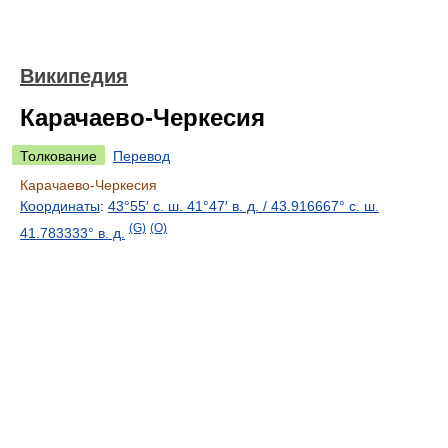
Википедия
Карачаево-Черкесия
Толкование
Перевод
Карачаево-Черкесия
Координаты
:
43°55′ с. ш.
41°47′ в. д.
/
43.916667° с. ш.
(G)
(O)
41.783333° в. д.