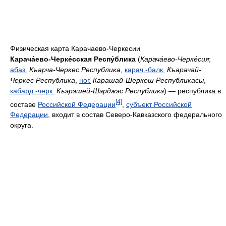
Физическая карта Карачаево-Черкесии
Карача́ево-Черке́сская Респу́блика
(
Карача́ево-Черке́сия
;
абаз.
Къарча-Черкес Республика
,
карач.-балк.
Къарачай-
Черкес Республика
,
ног.
Карашай-Шеркеш Республикасы
,
кабард.-черк.
Къэрэшей-Шэрджэс Республикэ
) — республика в
[4]
составе
Российской Федерации
,
субъект Российской
Федерации
, входит в состав Северо-Кавказского федерального
округа.