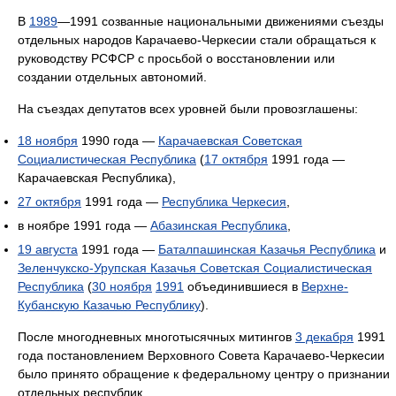
В
1989
—1991 созванные национальными движениями съезды
отдельных народов Карачаево-Черкесии стали обращаться к
руководству РСФСР с просьбой о восстановлении или
создании отдельных автономий.
На съездах депутатов всех уровней были провозглашены:
18 ноября
1990 года —
Карачаевская Советская
Социалистическая Республика
(
17 октября
1991 года —
Карачаевская Республика),
27 октября
1991 года —
Республика Черкесия
,
в ноябре 1991 года —
Абазинская Республика
,
19 августа
1991 года —
Баталпашинская Казачья Республика
и
Зеленчукско-Урупская Казачья Советская Социалистическая
Республика
(
30 ноября
1991
объединившиеся в
Верхне-
Кубанскую Казачью Республику
).
После многодневных многотысячных митингов
3 декабря
1991
года постановлением Верховного Совета Карачаево-Черкесии
было принято обращение к федеральному центру о признании
отдельных республик.