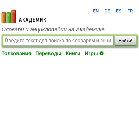
EN
DE
ES
FR
academic.ru
Словари и энциклопедии на Академике
Найти!
Толкования
Переводы
Книги
Игры ⚽