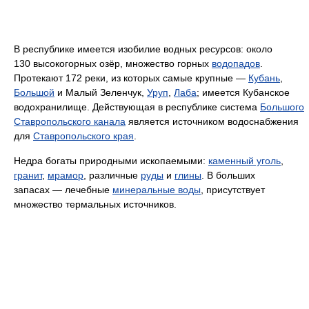
В республике имеется изобилие водных ресурсов: около
130 высокогорных озёр, множество горных
водопадов
.
Протекают 172 реки, из которых самые крупные —
Кубань
,
Большой
и Малый Зеленчук,
Уруп
,
Лаба
; имеется Кубанское
водохранилище. Действующая в республике система
Большого
Ставропольского канала
является источником водоснабжения
для
Ставропольского края
.
Недра богаты природными ископаемыми:
каменный уголь
,
гранит
,
мрамор
, различные
руды
и
глины
. В больших
запасах — лечебные
минеральные воды
, присутствует
множество термальных источников.