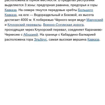
расположена в горной местности. В пределах республики
выделяются 3 зоны: предгорная равнина, предгорья и горы
Кавказа
. На севере тянутся передовые хребты
Большого
Кавказа
, на юге — Водораздельный и Боковой, их высота
достигает 4000 м. К побережью Чёрного моря ведут
Марухский
и
Клухорский перевалы
.
Военно-Сухумская дорога
,
проходящая через Клухорский перевал, соединяет Карачаево-
Черкесию с
Абхазией
. На границе с Кабардино-Балкарией
расположена гора
Эльбрус
, самая высокая вершина
Кавказа
.