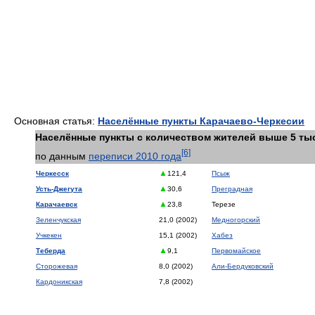
Основная статья:
Населённые пункты Карачаево-Черкесии
Населённые пункты с количеством жителей выше 5 ты
[6]
по данным
переписи 2010 года
▲
Черкесск
121,4
Псыж
▲
Усть-Джегута
30,6
Преградная
▲
Карачаевск
23,8
Терезе
Зеленчукская
21,0 (2002)
Медногорский
Учкекен
15,1 (2002)
Хабез
▲
Теберда
9,1
Первомайское
Сторожевая
8,0 (2002)
Али-Бердуковский
Кардоникская
7,8 (2002)