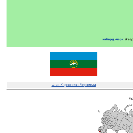
кабард.-черк.
Къэ
Флаг Карачаево-Черкесии