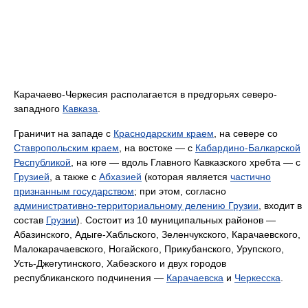
Карачаево-Черкесия располагается в предгорьях северо-
западного
Кавказа
.
Граничит на западе с
Краснодарским краем
, на севере со
Ставропольским краем
, на востоке — с
Кабардино-Балкарской
Республикой
, на юге — вдоль Главного Кавказского хребта — с
Грузией
, а также с
Абхазией
(которая является
частично
признанным государством
; при этом, согласно
административно-территориальному делению Грузии
, входит в
состав
Грузии
). Состоит из 10 муниципальных районов —
Абазинского, Адыге-Хабльского, Зеленчукского, Карачаевского,
Малокарачаевского, Ногайского, Прикубанского, Урупского,
Усть-Джегутинского, Хабезского и двух городов
республиканского подчинения —
Карачаевска
и
Черкесска
.