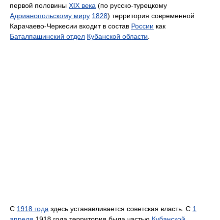
первой половины
XIX века
(по русско-турецкому
Адрианопольскому миру
1828
) территория современной
Карачаево-Черкесии входит в состав
России
как
Баталпашинский отдел
Кубанской области
.
С
1918 года
здесь устанавливается советская власть. С
1
апреля
1918 года территория была частью
Кубанской