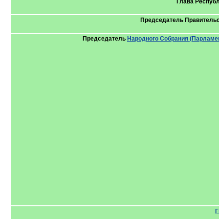
Глава Респуб
Председатель Правитель
Председатель
Народного Собрания (Парламе
Г