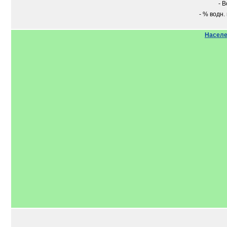
- В
- % водн. 
Населе