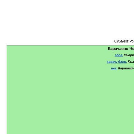
Субъект Ро
Карачаево-Че
абаз.
Къарч
карач.-балк.
Къа
ног.
Карашай