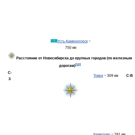
Усть-Каменогорск
~
750 км
Расстояние от Новосибирска до крупных городов (по железным
[10]
дорогам)
С-
Томск
~ 309 км
С-В
З
Кемерово
~ 291 км