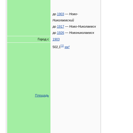
до
1903
—
Ново-
Николаевский
до
1917
—
Ново-Николаевск
до
1926
—
Новониколаевск
Город с
1903
[1]
502,1
км²
Площадь