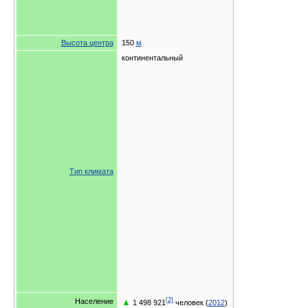
Высота центра
150
м
континентальный
Тип климата
[2]
▲
Население
1 498 921
человек (
2012
)