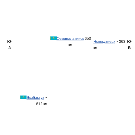
Семипалатинск
653
Ю-
Новокузнецк
~ 363
Ю-
км
З
км
В
Экибастуз
~
812 км