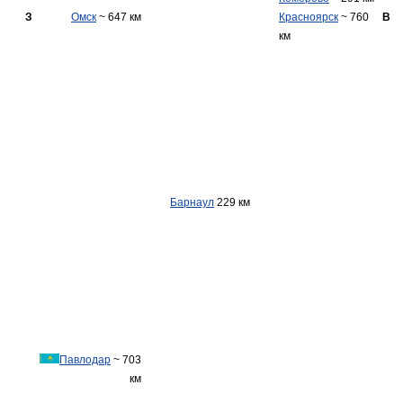
З
Омск
~ 647 км
Красноярск
~ 760
В
км
Барнаул
229 км
Павлодар
~ 703
км