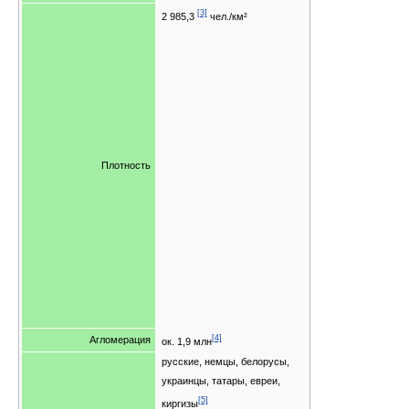
[3]
2 985,3
чел./км²
Плотность
[4]
Агломерация
ок. 1,9 млн
русские, немцы, белорусы,
украинцы, татары, евреи,
[5]
киргизы