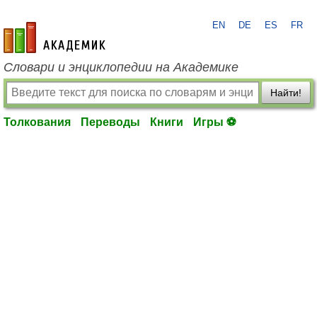
EN
DE
ES
FR
academic.ru
Словари и энциклопедии на Академике
Найти!
Толкования
Переводы
Книги
Игры ⚽