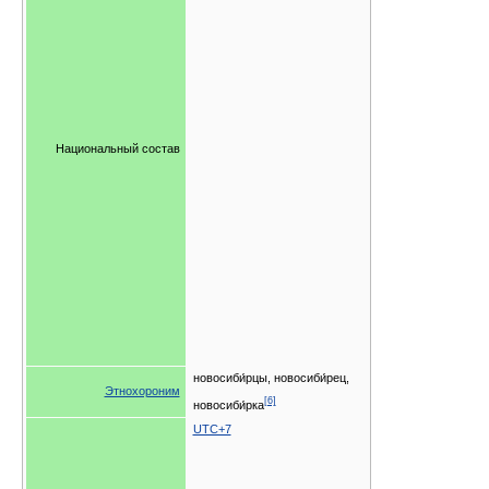
Национальный состав
новосиби́рцы, новосиби́рец,
Этнохороним
[6]
новосиби́рка
UTC+7