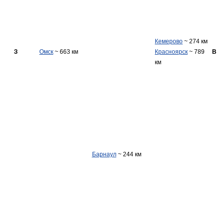
Кемерово
~ 274 км
З
Омск
~ 663 км
Красноярск
~ 789
В
км
Барнаул
~ 244 км