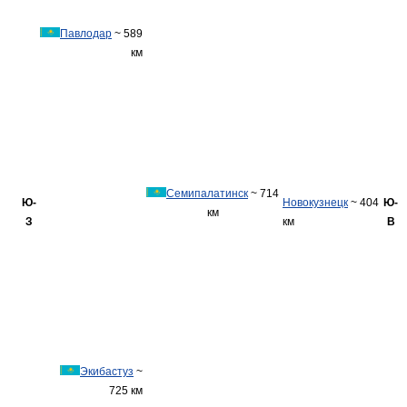
Павлодар
~ 589
км
Семипалатинск
~ 714
Ю-
Новокузнецк
~ 404
Ю-
км
З
км
В
Экибастуз
~
725 км