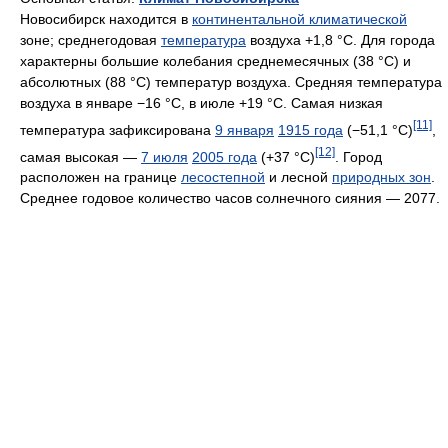
Новосибирск находится в
континентальной климатической
зоне; среднегодовая
температура
воздуха +1,8 °C. Для города
характерны большие колебания среднемесячных (38 °C) и
абсолютных (88 °C) температур воздуха. Средняя температура
воздуха в январе −16 °C, в июле +19 °C. Самая низкая
[11]
температура зафиксирована
9 января
1915 года
(−51,1 °C)
,
[12]
самая высокая —
7 июля
2005 года
(+37 °C)
. Город
расположен на границе
лесостепной
и лесной
природных зон
.
Среднее годовое количество часов солнечного сияния — 2077.