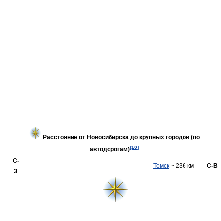
Расстояние от Новосибирска до крупных городов (по
[10]
автодорогам)
С-
Томск
~ 236 км
С-В
З