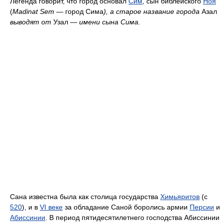
Легенда говорит, что город основал
Сим
, сын библейского
Ноя
(
Madinat Sem
— город Сима
), а старое название города
Азал
выводят от
Узал
— имени сына Сима.
Сана известна была как столица государства
Химьяритов
(с
520
), и в
VI веке
за обладание Саной боролись армии
Персии
и
Абиссинии
. В период пятидесятилетнего господства Абиссинии