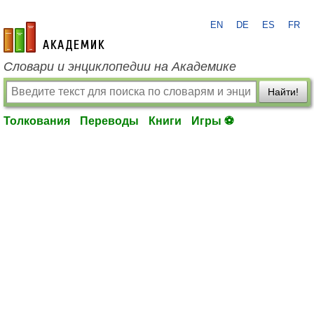
EN
DE
ES
FR
academic.ru
Словари и энциклопедии на Академике
Найти!
Толкования
Переводы
Книги
Игры ⚽