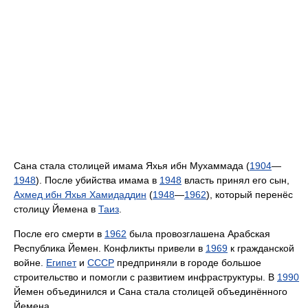
Сана стала столицей имама Яхья ибн Мухаммада (
1904
—
1948
). После убийства имама в
1948
власть принял его сын,
Ахмед ибн Яхья Хамидаддин
(
1948
—
1962
), который перенёс
столицу Йемена в
Таиз
.
После его смерти в
1962
была провозглашена Арабская
Республика Йемен. Конфликты привели в
1969
к гражданской
войне.
Египет
и
СССР
предприняли в городе большое
строительство и помогли с развитием инфраструктуры. В
1990
Йемен объединился и Сана стала столицей объединённого
Йемена.