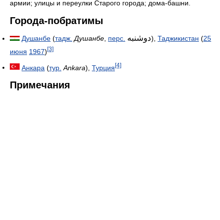
армии; улицы и переулки Старого города; дома-башни.
Города-побратимы
دوشنبه
Душанбе
(
тадж.
Душанбе
,
перс.
‎),
Таджикистан
(
25
[3]
июня
1967
)
[4]
Анкара
(
тур.
Ankara
),
Турция
Примечания