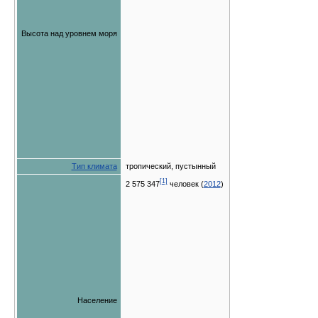
Высота над уровнем моря
Тип климата
тропический, пустынный
[1]
2 575 347
человек (
2012
)
Население