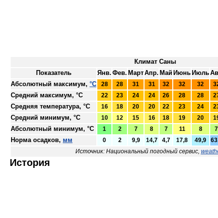
Климат Саны
Показатель
Янв.
Фев.
Март
Апр.
Май
Июнь
Июль
Ав
Абсолютный максимум,
°C
28
28
31
31
32
32
32
3
Средний максимум, °C
22
23
24
24
26
28
28
2
Средняя температура, °C
16
18
20
20
22
23
24
2
Средний минимум, °C
10
12
15
16
18
19
20
1
Абсолютный минимум, °C
1
2
7
8
7
11
8
7
Норма осадков,
мм
0
2
9,9
14,7
4,7
17,8
49,9
63
Источник: Национальный погодный сервис,
weath
История