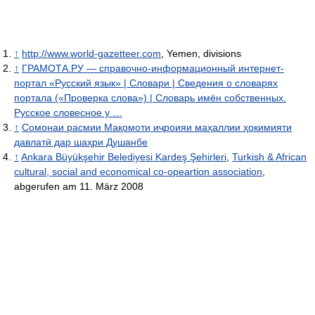
↑
http://www.world-gazetteer.com
, Yemen, divisions
↑
ГРАМОТА.РУ — справочно-информационный интернет-
портал «Русский язык» | Словари | Сведения о словарях
портала («Проверка слова») | Словарь имён собственных.
Русское словесное у …
↑
Сомонаи расмии Мақомоти иҷроияи маҳаллии ҳокимияти
давлатӣ дар шаҳри Душанбе
↑
Ankara Büyükşehir Belediyesi Kardeş Şehirleri
,
Turkish & African
cultural, social and economical co-opeartion association
,
abgerufen am 11. März 2008