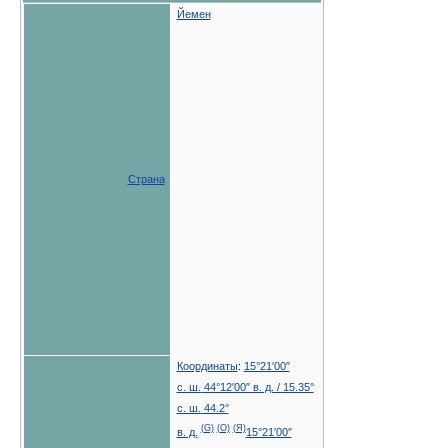
Йемен
Страна
Координаты
:
15°21′00″
с. ш.
44°12′00″ в. д.
/
15.35°
с. ш.
44.2°
(G)
(O)
(Я)
в. д.
15°21′00″