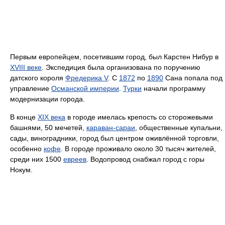
Первым европейцем, посетившим город, был Карстен Нибур в
XVIII веке
. Экспедиция была организована по поручению
датского короля
Фредерика V
. С
1872
по
1890
Сана попала под
управление
Османской империи
.
Турки
начали программу
модернизации города.
В конце
XIX века
в городе имелась крепость со сторожевыми
башнями, 50 мечетей,
караван-сараи
, общественные купальни,
сады, виноградники, город был центром оживлённой торговли,
особенно
кофе
. В городе проживало около 30 тысяч жителей,
среди них 1500
евреев
. Водопровод снабжал город с горы
Нокум.