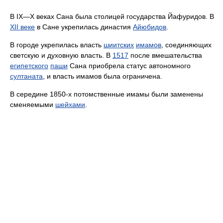
В IX—X веках Сана была столицей государства Йафуридов. В
XII веке
в Сане укрепилась династия
Айюбидов
.
В городе укрепилась власть
шиитских
имамов
, соединяющих
светскую и духовную власть. В
1517
после вмешательства
египетского
паши
Сана приобрела статус автономного
султаната
, и власть имамов была ограничена.
В середине 1850-х потомственные имамы были заменены
сменяемыми
шейхами
.