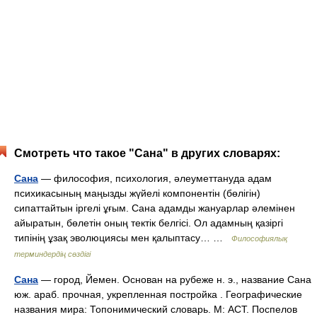
Смотреть что такое "Сана" в других словарях:
Сана
— философия, психология, әлеуметтануда адам
психикасының маңызды жүйелі компонентін (бөлігін)
сипаттайтын іргелі ұғым. Сана адамды жануарлар әлемінен
айыратын, бөлетін оның тектік белгісі. Ол адамның қазіргі
типінің ұзақ эволюциясы мен қалыптасу… …
Философиялық
терминдердің сөздігі
Сана
— город, Йемен. Основан на рубеже н. э., название Сана
юж. араб. прочная, укрепленная постройка . Географические
названия мира: Топонимический словарь. М: АСТ. Поспелов