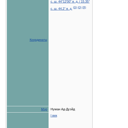
с. ш.
44°12′00″ в. д.
/
15.35°
(G)
(O)
(Я)
с. ш.
44.2° в. д.
Координаты
Мэр
Нуман Ад-Дуэйд
I век