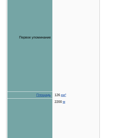
Первое упоминание
Площадь
126
км²
2200
м