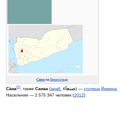
Сана
на
Викискладе
[2]
صنعاء
Са́на
, также
Санаа
(
араб.
‎‎) —
столица
Йемена
.
Население — 2 575 347 человек (
2012
).