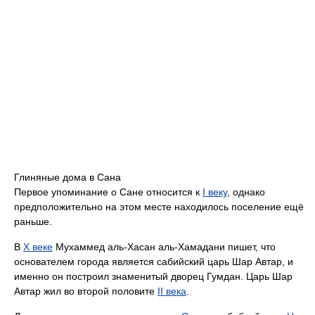
Глиняные дома в Сана
Первое упоминание о Сане относится к
I веку
, однако
предположительно на этом месте находилось поселение ещё
раньше.
В
X веке
Мухаммед аль-Хасан аль-Хамадани пишет, что
основателем города является сабийский царь Шар Автар, и
именно он построил знаменитый дворец Гумдан. Царь Шар
Автар жил во второй половите
II века
.