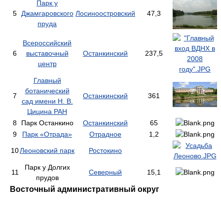
Парк у
5
Джамгаровского
Лосиноостровский
47,3
пруда
Всероссийский
6
выставочный
Останкинский
237,5
центр
Главный
ботанический
7
Останкинский
361
сад имени Н. В.
Цицина РАН
8
Парк Останкино
Останкинский
65
9
Парк «Отрада»
Отрадное
1,2
10
Леоновский парк
Ростокино
Парк у Долгих
11
Северный
15,1
прудов
Восточный административный округ