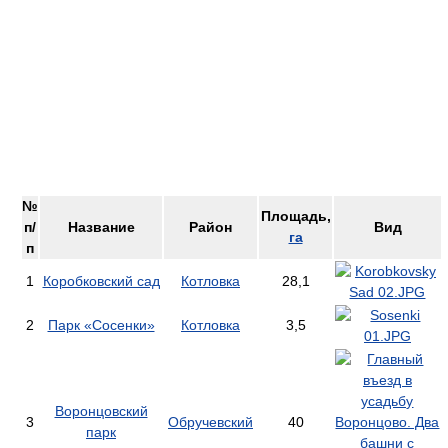
№
Площадь,
п/
Название
Район
Вид
га
п
1
Коробковский сад
Котловка
28,1
2
Парк «Сосенки»
Котловка
3,5
Воронцовский
3
Обручевский
40
парк