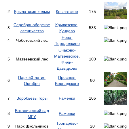
2
Крылатские холмы
Крылатское
175
Серебряноборское
Крылатское
,
3
533
лесничество
Кунцево
Ново-
4
Чоботовский лес
Переделкино
Очаково-
Матвеевское
,
5
Матвеевский лес
100
Фили-
Давыдково
Парк 50-летия
Проспект
6
80
Октября
Вернадского
7
Воробьёвы горы
Раменки
106
Ботанический сад
8
Раменки
МГУ
Тропарёво-
9
Парк Школьников
20