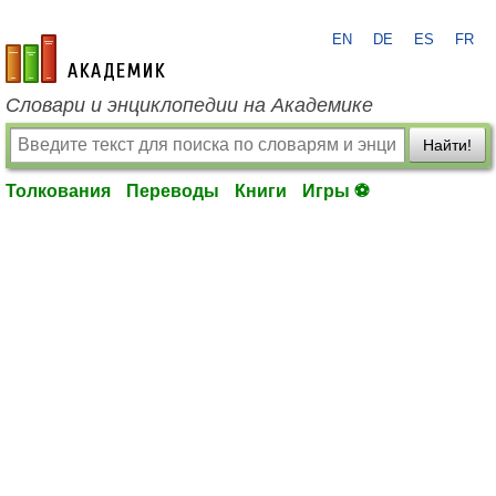
EN
DE
ES
FR
academic.ru
Словари и энциклопедии на Академике
Найти!
Толкования
Переводы
Книги
Игры ⚽