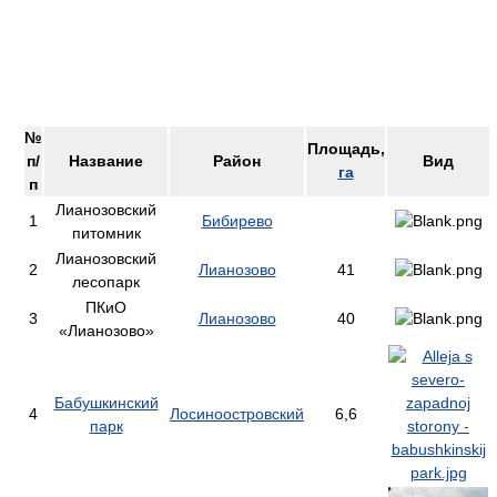
№
Площадь,
п/
Название
Район
Вид
га
п
Лианозовский
1
Бибирево
питомник
Лианозовский
2
Лианозово
41
лесопарк
ПКиО
3
Лианозово
40
«Лианозово»
Бабушкинский
4
Лосиноостровский
6,6
парк