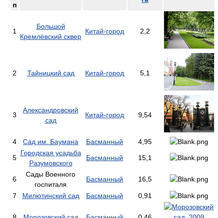
п
Большой
1
Китай-город
2,2
Кремлёвский сквер
2
Тайницкий сад
Китай-город
5,1
Александровский
3
Китай-город
9,54
сад
4
Сад им. Баумана
Басманный
4,95
Городская усадьба
5
Басманный
15,1
Разумовского
Сады Военного
6
Басманный
16,5
госпиталя
7
Милютинский сад
Басманный
0,91
8
Морозовский сад
Басманный
0,46