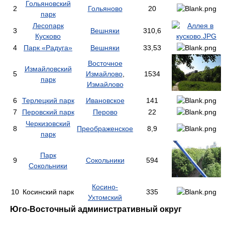
Гольяновский
2
Гольяново
20
парк
Лесопарк
3
Вешняки
310,6
Кусково
4
Парк «Радуга»
Вешняки
33,53
Восточное
Измайловский
5
Измайлово
,
1534
парк
Измайлово
6
Терлецкий парк
Ивановское
141
7
Перовский парк
Перово
22
Черкизовский
8
Преображенское
8,9
парк
Парк
9
Сокольники
594
Сокольники
Косино-
10
Косинский парк
335
Ухтомский
Юго-Восточный административный округ