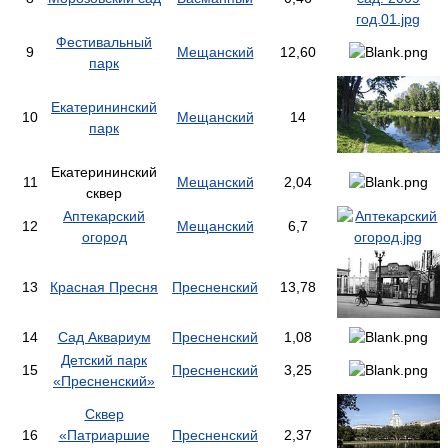
Фестивальный
9
Мещанский
12,60
парк
Екатерининский
10
Мещанский
14
парк
Екатерининский
11
Мещанский
2,04
сквер
Аптекарский
12
Мещанский
6,7
огород
13
Красная Пресня
Пресненский
13,78
14
Сад Аквариум
Пресненский
1,08
Детский парк
15
Пресненский
3,25
«Пресненский»
Сквер
16
«Патриаршие
Пресненский
2,37