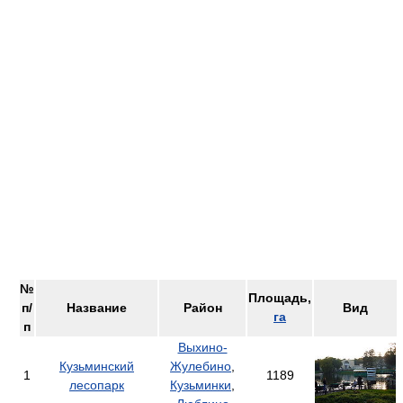
№
Площадь,
п/
Название
Район
Вид
га
п
Выхино-
Кузьминский
Жулебино
,
1
1189
лесопарк
Кузьминки
,