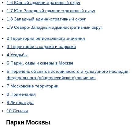
1.6
Южный административный округ
1.7
Юго-Западный административный округ
1.8
Западный административный округ
1.9
Северо-Западный административный округ
2
Территории регионального значения
3
Территории с садами и парками
4
Усадьбы
5
Парки, сады и скверы в Москве
6
Перечень объектов исторического и культурного наследия
федерального (общероссийского) значения
7
Московские территории
8
Примечания
9
Литература
10
Ссылки
Парки Москвы