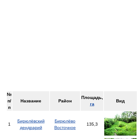
№
Площадь,
п/
Название
Район
Вид
га
п
Бирюлёвский
Бирюлёво
1
135,3
дендрарий
Восточное