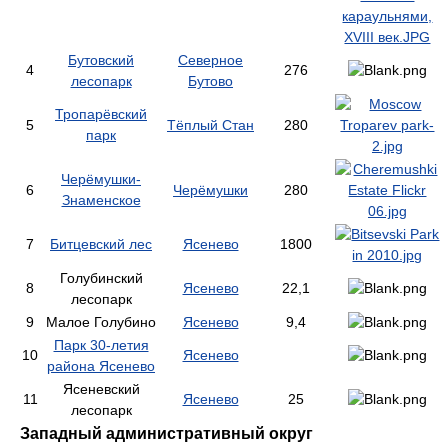
Бутовский
Северное
4
276
лесопарк
Бутово
Тропарёвский
5
Тёплый Стан
280
парк
Черёмушки-
6
Черёмушки
280
Знаменское
7
Битцевский лес
Ясенево
1800
Голубинский
8
Ясенево
22,1
лесопарк
9
Малое Голубино
Ясенево
9,4
Парк 30-летия
10
Ясенево
района Ясенево
Ясеневский
11
Ясенево
25
лесопарк
Западный административный округ