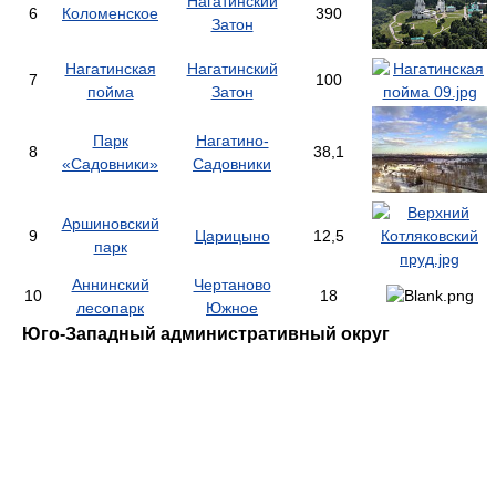
Нагатинский
6
Коломенское
390
Затон
Нагатинская
Нагатинский
7
100
пойма
Затон
Парк
Нагатино-
8
38,1
«Садовники»
Садовники
Аршиновский
9
Царицыно
12,5
парк
Аннинский
Чертаново
10
18
лесопарк
Южное
Юго-Западный административный округ