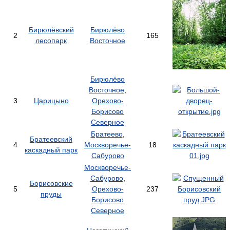
Бирюлёвский
Бирюлёво
2
165
лесопарк
Восточное
Бирюлёво
Восточное
,
3
Царицыно
Орехово-
Борисово
Северное
Братеево
,
Братеевский
4
Москворечье-
18
каскадный парк
Сабурово
Москворечье-
Сабурово
,
Борисовские
5
Орехово-
237
пруды
Борисово
Северное