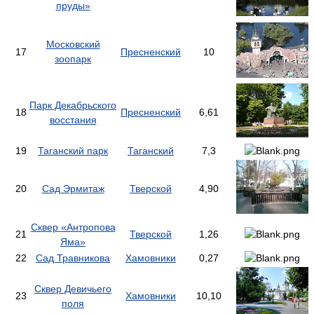
пруды»
Московский
17
Пресненский
10
зоопарк
Парк Декабрьского
18
Пресненский
6,61
восстания
19
Таганский парк
Таганский
7,3
20
Сад Эрмитаж
Тверской
4,90
Сквер «Антропова
21
Тверской
1,26
Яма»
22
Сад Травникова
Хамовники
0,27
Сквер Девичьего
23
Хамовники
10,10
поля