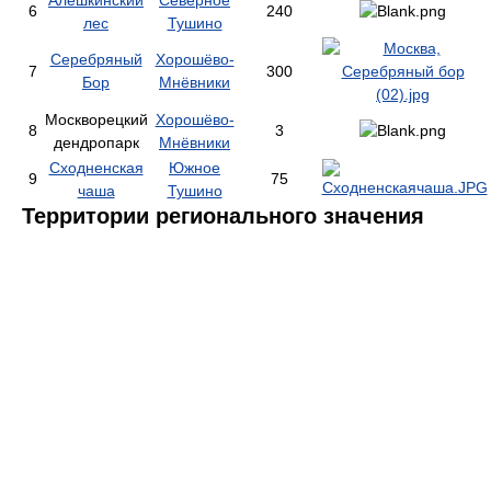
6
240
лес
Тушино
Серебряный
Хорошёво-
7
300
Бор
Мнёвники
Москворецкий
Хорошёво-
8
3
дендропарк
Мнёвники
Сходненская
Южное
9
75
чаша
Тушино
Территории регионального значения