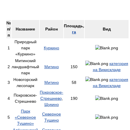
№
Площадь,
п/
Название
Район
Вид
га
п
Природный
1
парк
Куркино
«Куркино»
Митинский
категория
2
ландшафтный
Митино
150
на Викискладе
парк
Новогорский
категория
3
Митино
58
лесопарк
на Викискладе
Покровское-
Покровское-
4
Стрешнево
,
190
Стрешнево
Щукино
Парк
Северное
5
«Северное
Тушино
Тушино»
Алёшкинский
Северное