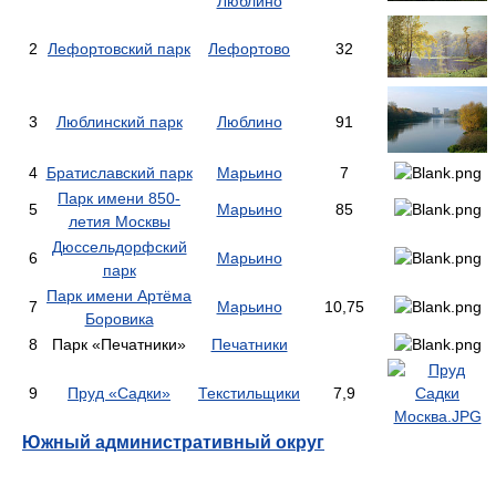
Люблино
2
Лефортовский парк
Лефортово
32
3
Люблинский парк
Люблино
91
4
Братиславский парк
Марьино
7
Парк имени 850-
5
Марьино
85
летия Москвы
Дюссельдорфский
6
Марьино
парк
Парк имени Артёма
7
Марьино
10,75
Боровика
8
Парк «Печатники»
Печатники
9
Пруд «Садки»
Текстильщики
7,9
Южный административный округ