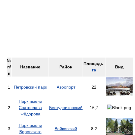
№
Площадь,
п/
Название
Район
Вид
га
п
1
Петровский парк
Аэропорт
22
Парк имени
2
Святослава
Бескудниковский
16,7
Фёдорова
Парк имени
3
Войковский
8,2
Воровского