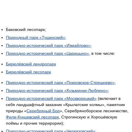
Баковский лесопарк;
Природный парк «Тушинский»
;
Природно-исторический парк «Измайлово»
;
Природно-исторический парк «Царицыно»
, в том числе:
Бирюлёвский дендропарк
Бирюлёвский лесопарк
Природно-исторический парк «Покровское-Стрешнево»
;
Природно-исторический парк «Кузьминки-Люблино»
;
Природно-исторический парк «Москворецкий»
(включает в
себя ландшафтный заказник «Крылатские холмы», памятник
природы «
Серебряный Бор
», Серебряноборское лесничество,
Фили-Кунцевский лесопарк
, Строгинскую и Хорошёвскую
поймы и прочие террирории);
Природно-исторический парк «Черкизовский»
;