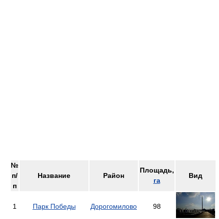
№
Площадь,
п/
Название
Район
Вид
га
п
1
Парк Победы
Дорогомилово
98