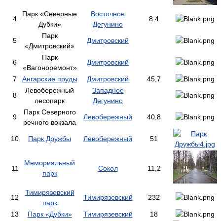
Парк «Северные
Восточное
4
8,4
Дубки»
Дегунино
Парк
5
Дмитровский
«Дмитровский»
Парк
6
Дмитровский
«Вагоноремонт»
7
Ангарские пруды
Дмитровский
45,7
Левобережный
Западное
8
лесопарк
Дегунино
Парк Северного
9
Левобережный
40,8
речного вокзала
10
Парк Дружбы
Левобережный
51
Мемориальный
11
Сокол
11,2
парк
Тимирязевский
12
Тимирязевский
232
парк
13
Парк «Дубки»
Тимирязевский
18