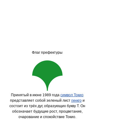
Флаг префектуры
Принятый в июне 1989 года
символ Токио
представляет собой зеленый лист
гинкго
и
состоит из трёх дуг, образующих букву Т. Он
обозначает будущие рост, процветание,
очарование и спокойствие Токио.