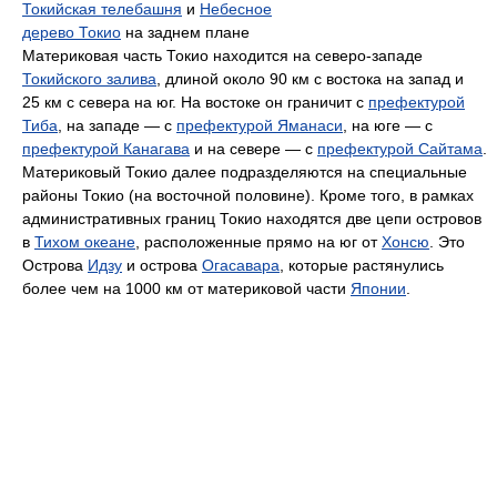
Токийская телебашня
и
Небесное
дерево Токио
на заднем плане
Материковая часть Токио находится на северо-западе
Токийского залива
, длиной около 90 км с востока на запад и
25 км с севера на юг. На востоке он граничит с
префектурой
Тиба
, на западе — с
префектурой Яманаси
, на юге — с
префектурой Канагава
и на севере — с
префектурой Сайтама
.
Материковый Токио далее подразделяются на специальные
районы Токио (на восточной половине). Кроме того, в рамках
административных границ Токио находятся две цепи островов
в
Тихом океане
, расположенные прямо на юг от
Хонсю
. Это
Острова
Идзу
и острова
Огасавара
, которые растянулись
более чем на 1000 км от материковой части
Японии
.