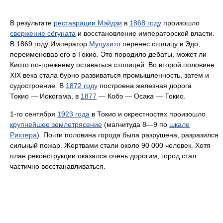
В результате
реставрации Мэйдзи
в
1868 году
произошло
свержение сёгуната
и восстановление императорской власти.
В 1869 году Император
Муцухито
перенес столицу в Эдо,
переименовав его в Токио. Это породило дебаты, может ли
Киото по-прежнему оставаться столицей. Во второй половине
XIX века стала бурно развиваться промышленность, затем и
судостроение. В
1872 году
построена железная дорога
Токио — Иокогама, в
1877
— Кобэ — Осака — Токио.
1-го сентября
1923 года
в Токио и окрестностях произошло
крупнейшее землетрясение
(магнитуда 8—9 по
шкале
Рихтера
). Почти половина города была разрушена, разразился
сильный пожар. Жертвами стали около 90 000 человек. Хотя
план реконструкции оказался очень дорогим, город стал
частично восстанавливаться.