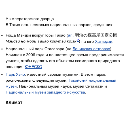
У императорского дворца
В Токио есть несколько национальных парков, среди них:
明治の森高尾国定公園
Роща Мэйдзи вокруг горы Такао
(
яп.
?
Мэйдзи но мори Такао кокутэй ко:эн
)
на юге
Хатиодзи
.
Национальный парк Огасавара (на
Бонинских островах
).
Начиная с 2006 года и по настоящее время предпринимаются
усилия, чтобы сделать его объектом всемирного природного
наследия
ЮНЕСКО
.
Парк Уэно
, известный своими музеями. В этом парке,
расположены следующие музеи:
Токийский национальный
музей
, Национальный музей науки, музей Ситамати и
Национальный музей западного искусства
.
Климат