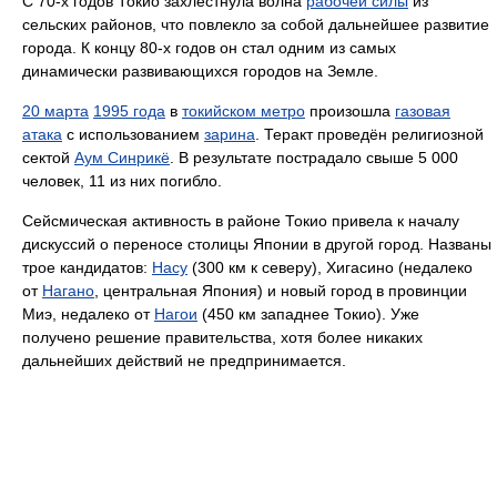
С 70-х годов Токио захлестнула волна
рабочей силы
из
сельских районов, что повлекло за собой дальнейшее развитие
города. К концу 80-х годов он стал одним из самых
динамически развивающихся городов на Земле.
20 марта
1995 года
в
токийском метро
произошла
газовая
атака
с использованием
зарина
. Теракт проведён религиозной
сектой
Аум Синрикё
. В результате пострадало свыше 5 000
человек, 11 из них погибло.
Сейсмическая активность в районе Токио привела к началу
дискуссий о переносе столицы Японии в другой город. Названы
трое кандидатов:
Насу
(300 км к северу), Хигасино (недалеко
от
Нагано
, центральная Япония) и новый город в провинции
Миэ, недалеко от
Нагои
(450 км западнее Токио). Уже
получено решение правительства, хотя более никаких
дальнейших действий не предпринимается.