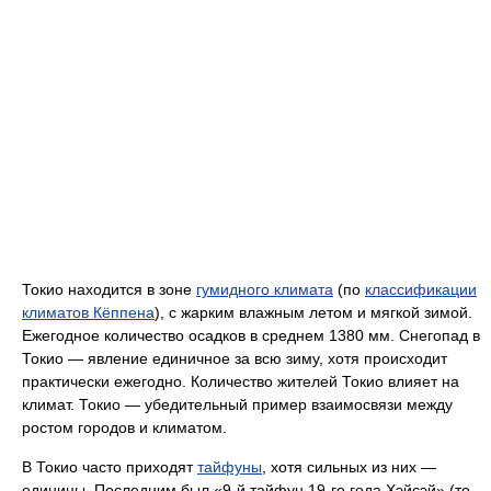
Токио находится в зоне
гумидного климата
(по
классификации
климатов Кёппена
), с жарким влажным летом и мягкой зимой.
Ежегодное количество осадков в среднем 1380 мм. Снегопад в
Токио — явление единичное за всю зиму, хотя происходит
практически ежегодно. Количество жителей Токио влияет на
климат. Токио — убедительный пример взаимосвязи между
ростом городов и климатом.
В Токио часто приходят
тайфуны
, хотя сильных из них —
единицы. Последним был «9-й тайфун 19-го года Хэйсэй» (то