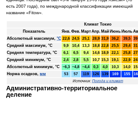
есть 2007 года), по международной классификации имеющий
название «Fitow».
Климат Токио
Показатель
Янв.
Фев.
Март
Апр.
Май
Июнь
Июль
Ав
Абсолютный максимум,
°C
22,6
24,5
25,1
28,9
31,9
36,2
39,5
39
Средний максимум, °C
9,9
10,4
13,3
18,8
22,8
25,5
29,4
31
Средняя температура, °C
6,1
6,5
9,4
14,6
18,9
22,1
25,8
27
Средний минимум, °C
2,4
2,8
5,5
10,7
15,3
19,1
22,9
24
Абсолютный минимум, °C
−6,3
−4,8
−4,4
0,3
4,0
10,3
14,0
15
Норма осадков,
мм
53
57
119
126
139
169
155
16
Источник:
Погода и климат
Административно-территориальное
деление