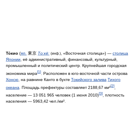
東京
То́кио
(
яп.
То:кё:
, «Восточная столица») —
столица
(инф.)
Японии
, её административный, финансовый, культурный,
промышленный и политический центр. Крупнейшая городская
[1]
экономика мира
. Расположен в юго-восточной части острова
Хонсю
, на равнине Канто в бухте
Токийского залива
Тихого
[2]
океана
. Площадь префектуры составляет 2188,67 км²
,
[3]
население — 13 051 965 человек (1 июня 2010)
, плотность
населения — 5963,42 чел./км².