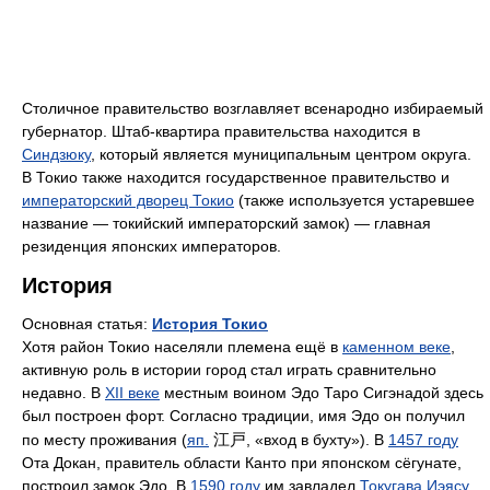
Столичное правительство возглавляет всенародно избираемый
губернатор. Штаб-квартира правительства находится в
Синдзюку
, который является муниципальным центром округа.
В Токио также находится государственное правительство и
императорский дворец Токио
(также используется устаревшее
название — токийский императорский замок) — главная
резиденция японских императоров.
История
Основная статья:
История Токио
Хотя район Токио населяли племена ещё в
каменном веке
,
активную роль в истории город стал играть сравнительно
недавно. В
XII веке
местным воином Эдо Таро Сигэнадой здесь
был построен форт. Согласно традиции, имя Эдо он получил
江戸
по месту проживания (
яп.
, «вход в бухту»). В
1457 году
Ота Докан, правитель области Канто при японском сёгунате,
построил замок Эдо. В
1590 году
им завладел
Токугава Иэясу
,