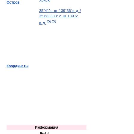
Хонсю
Остров
35°41′ с. ш.
139°36′ в. д.
/
35.683333° с. ш.
139.6°
(G)
(O)
в. д.
Координаты
Информация
JP-13