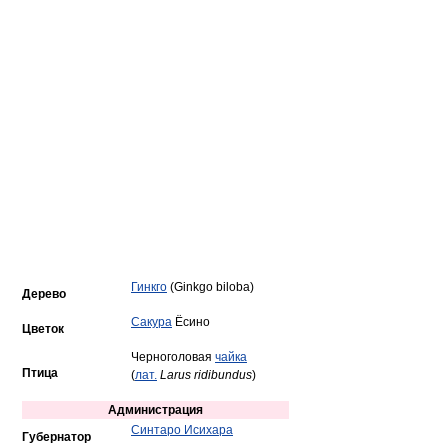
Гинкго
(Ginkgo biloba)
Дерево
Сакура
Ёсино
Цветок
Черноголовая
чайка
Птица
(
лат.
Larus ridibundus
)
Администрация
Синтаро Исихара
Губернатор