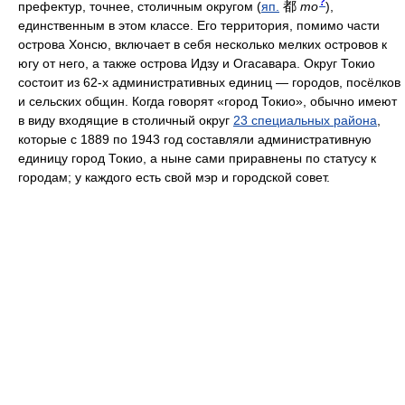
?
都
префектур, точнее, столичным округом
(
яп.
то
)
,
единственным в этом классе. Его территория, помимо части
острова Хонсю, включает в себя несколько мелких островов к
югу от него, а также острова Идзу и Огасавара. Округ Токио
состоит из 62-х административных единиц — городов, посёлков
и сельских общин. Когда говорят «город Токио», обычно имеют
в виду входящие в столичный округ
23 специальных района
,
которые с 1889 по 1943 год составляли административную
единицу город Токио, а ныне сами приравнены по статусу к
городам; у каждого есть свой мэр и городской совет.