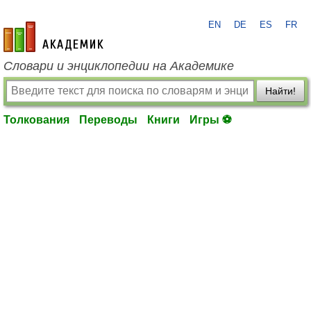
EN
DE
ES
FR
academic.ru
Словари и энциклопедии на Академике
Найти!
Толкования
Переводы
Книги
Игры ⚽