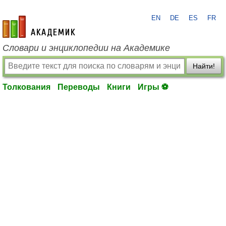
EN
DE
ES
FR
academic.ru
Словари и энциклопедии на Академике
Найти!
Толкования
Переводы
Книги
Игры ⚽