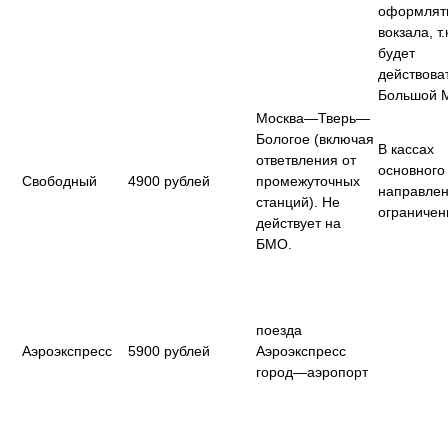
оформлят
вокзала, т.
будет
действоват
Большой М
Москва—Тверь—
Бологое (включая
В кассах
ответвления от
основного
Свободный
4900 рублей
промежуточных
направлен
станций). Не
ограниче
действует на
БМО.
поезда
Аэроэкспресс
5900 рублей
Аэроэкспресс
город—аэропорт