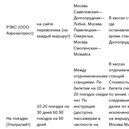
Москва
Савёловская—
Долгопрудная—
В кассах 
на сайте
Лобня, Москва
где
РЭКС (ООО
перевозчика (на
Павелецкая—
останавли
Аэроэкспресс)
каждый маршрут)
Ожерелье,
кроме ста
Москва
Долгопруд
Смоленская—
Можайск
В кассах
Между
отурникеч
отурникеченными
станций.
станциями. По
Стоимость
билетам на 10 и
билета сч
20 поездок скидки
по зонам, 
нет. По
следован
10,20 поездок на
инструкции
далее по 
30 дней 60,90
(доступна
исключено 
На поездки
поездок на 60
пассажирам в
на маршр
(Ультралайт)
дней
частности на
Москва-М