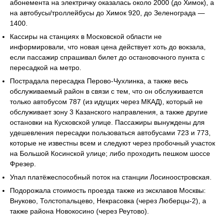
абонемента на электричку оказалась около 2000 (до Химок), а
на автобусы/троллейбусы до Химок 920, до Зеленограда —
1400.
Кассиры на станциях в Московской области не
информировали, что новая цена действует хоть до вокзала,
если пассажир спрашивал билет до остановочного пункта с
пересадкой на метро.
Пострадала пересадка Перово-Чухлинка, а также весь
обслуживаемый район в связи с тем, что он обслуживается
только автобусом 787 (из идущих через МКАД), который не
обслуживает зону 3 Казанского направления, а также другие
остановки на Кусковской улице. Пассажиры вынуждены для
удешевления пересадки пользоваться автобусами 723 и 773,
которые не известны всем и следуют через пробочный участок
на Большой Косинской улице; либо проходить пешком шоссе
Фрезер.
Упал платёжеспособный поток на станции Лосиноостровская.
Подорожала стоимость проезда также из эксклавов Москвы:
Внуково, Толстопальцево, Некрасовка (через Люберцы-2), а
также района Новокосино (через Реутово).