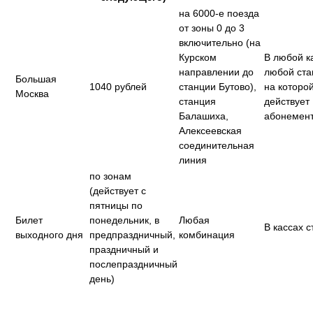
на 6000-е поезда
от зоны 0 до 3
включительно (на
Курском
В любой к
направлении до
любой ста
Большая
1040 рублей
станции Бутово),
на которо
Москва
станция
действует
Балашиха,
абонемен
Алексеевская
соединительная
линия
по зонам
(действует с
пятницы по
Билет
понедельник, в
Любая
В кассах 
выходного дня
предпраздничный,
комбинация
праздничный и
послепраздничный
день)