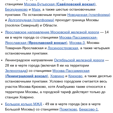
станциями
Москва-Бутырская (
Савёловский вокзал
)
,
Бескудниково
и
Марк
, а также шестью остановочными
пунктами. По остановочным пунктам
Новодачная (платформа)
и
Долгопрудная (платформа)
проходит граница Москвы
(посёлок Северный) и Области.
Ярославское направление Московской железной дороги
— 14
км в черте города со станциями
Москва-Пассажирская-
Ярославская (
Ярославский вокзал
)
,
Москва-3
, Москва-
Товарная-Ярославская и
Лосиноостровская
, а также четырьмя
остановочными пунктами.
Ленинградское направление
Октябрьской железной дороги
—
28 км в черте города (включая 8 км на территории
Зеленограда
) со станциями
Москва-Пассажирская
(
Ленинградский вокзал
)
,
Ховрино
и
Крюково
, а также десятью
остановочными пунктами. Условно городским считается весь
участок Москва-Крюково, хотя Алабушево также относится к
территории Москвы, а городской тариф действует только до
станции Ховрино.
Большое кольцо МЖД
- 49 км в черте города (все в черте
Большой Москвы) со станциями
Пожитково
,
Бекасово-1
,