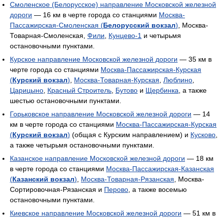
Смоленское (Белорусское) направление Московской железной
дороги
— 16 км в черте города со станциями
Москва-
Пассажирская-Смоленская (
Белорусский вокзал
)
, Москва-
Товарная-Смоленская,
Фили
,
Кунцево-1
и четырьмя
остановочными пунктами.
Курское направление Московской железной дороги
— 35 км в
черте города со станциями
Москва-Пассажирская-Курская
(
Курский вокзал
)
,
Москва-Товарная-Курская
,
Люблино
,
Царицыно
,
Красный Строитель
,
Бутово
и
Щербинка
, а также
шестью остановочными пунктами.
Горьковское направление Московской железной дороги
— 14
км в черте города со станциями
Москва-Пассажирская-Курская
(
Курский вокзал
)
(общая с Курским направлением) и
Кусково
,
а также четырьмя остановочными пунктами.
Казанское направление Московской железной дороги
— 18 км
в черте города со станциями
Москва-Пассажирская-Казанская
(
Казанский вокзал
)
,
Москва-Товарная-Рязанская
, Москва-
Сортировочная-Рязанская и
Перово
, а также восемью
остановочными пунктами.
Киевское направление Московской железной дороги
— 51 км в