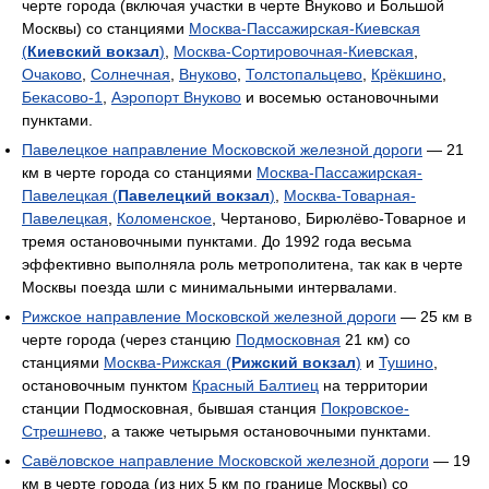
черте города (включая участки в черте Внуково и Большой
Москвы) со станциями
Москва-Пассажирская-Киевская
(
Киевский вокзал
)
,
Москва-Сортировочная-Киевская
,
Очаково
,
Солнечная
,
Внуково
,
Толстопальцево
,
Крёкшино
,
Бекасово-1
,
Аэропорт Внуково
и восемью остановочными
пунктами.
Павелецкое направление Московской железной дороги
— 21
км в черте города со станциями
Москва-Пассажирская-
Павелецкая (
Павелецкий вокзал
)
,
Москва-Товарная-
Павелецкая
,
Коломенское
, Чертаново, Бирюлёво-Товарное и
тремя остановочными пунктами. До 1992 года весьма
эффективно выполняла роль метрополитена, так как в черте
Москвы поезда шли с минимальными интервалами.
Рижское направление Московской железной дороги
— 25 км в
черте города (через станцию
Подмосковная
21 км) со
станциями
Москва-Рижская (
Рижский вокзал
)
и
Тушино
,
остановочным пунктом
Красный Балтиец
на территории
станции Подмосковная, бывшая станция
Покровское-
Стрешнево
, а также четырьмя остановочными пунктами.
Савёловское направление Московской железной дороги
— 19
км в черте города (из них 5 км по границе Москвы) со