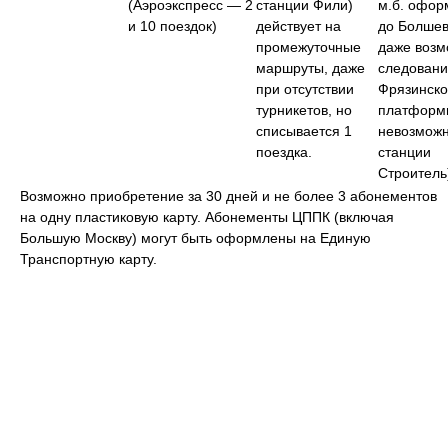
(Аэроэкспресс — 2
станции Фили)
м.б. офор
и 10 поездок)
действует на
до Болшев
промежуточные
даже возм
маршруты, даже
следовани
при отсутствии
Фрязинск
турникетов, но
платформ
списывается 1
невозможн
поездка.
станции
Строитель
Возможно приобретение за 30 дней и не более 3 абонементов
на одну пластиковую карту. Абонементы ЦППК (включая
Большую Москву) могут быть оформлены на Единую
Транспортную карту.