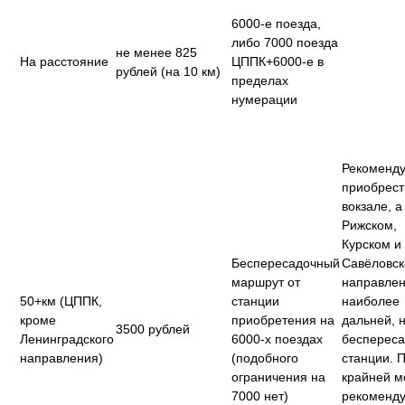
6000-е поезда,
либо 7000 поезда
не менее 825
На расстояние
ЦППК+6000-е в
рублей (на 10 км)
пределах
нумерации
Рекоменду
приобрест
вокзале, а
Рижском,
Курском и
Беспересадочный
Савёловс
маршрут от
направлен
50+км (ЦППК,
станции
наиболее
кроме
приобретения на
дальней, 
3500 рублей
Ленинградского
6000-х поездах
бесперес
направления)
(подобного
станции. 
ограничения на
крайней м
7000 нет)
рекоменду