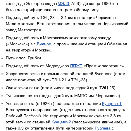
кольца до Электрозавода (
МЭЛЗ
, АТЭ). До конца 1980-х гг.
была электрифицирована по трамвайному типу.
Подъездной путь ТЭЦ-23 — 3,1 км от станции Черкизово
Малого кольца. Есть ответвления, в том числе на Черкизовский
завод Метростроя.
Подъездной путь к Московскому коксогазовому заводу
(«Москокс») в г.
Видное
, с промышленной станцией Обменная
на территории Москвы.
Путь к пос. Грибки.
Подъездной путь ст. Медведково
ППЖТ
«Промжелдортранс»
Ховринская ветка с промышленной станцией Бусиново (в том
числе подъездной путь ТЭЦ-21 и ТЭЦ-28).
Очаковская ветка (в том числе подъездной путь ТЭЦ-25).
Тушинская ветка (подъездной путь ММПО им. Чернышева).
Усовская ветка (с 1926 г.), начинается от станции
Кунцево-1
Белорусского направления (отделяясь от основного хода у пл.
Рабочий Посёлок). На территории Москвы находится 2,3 км
этой ветки со станцией
Кунцево-2
(пассажирское движение), а
также 0,9 км ответвления пути на территории
Рублёва
с