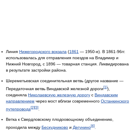
Линия
Нижегородского вокзала
(
1861
— 1950-е). В 1861-96гг.
использовалась для отправления поездов на Владимир и
Нижний Новгород, с 1896 — товарная станция. Ликвидирована
в результате застройки района.
Шереметьевская соединительная ветвь (другое название —
[1]
Передаточная ветвь Виндавской железной дороги
),
соединяла
Николаевскую железную дорогу
с
Виндавским
направлением
через мост вблизи современного
Останкинского
[2]
[3]
путепровода
.
Ветка к Свердловскому плодоовощному объединению,
[4]
проходила между
Бескудниково
и
Дегунино
.