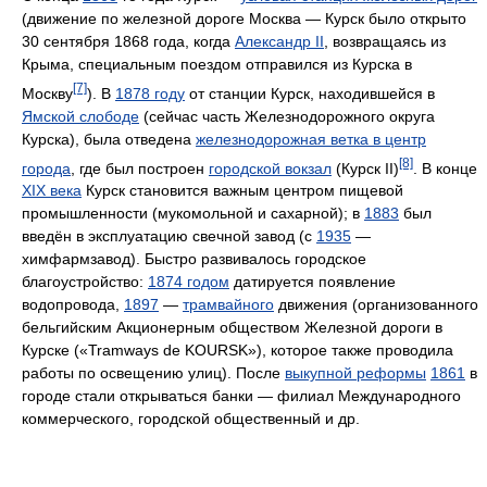
(движение по железной дороге Москва — Курск было открыто
30 сентября 1868 года, когда
Александр II
, возвращаясь из
Крыма, специальным поездом отправился из Курска в
[7]
Москву
). В
1878 году
от станции Курск, находившейся в
Ямской слободе
(сейчас часть Железнодорожного округа
Курска), была отведена
железнодорожная ветка в центр
[8]
города
, где был построен
городской вокзал
(Курск II)
. В конце
XIX века
Курск становится важным центром пищевой
промышленности (мукомольной и сахарной); в
1883
был
введён в эксплуатацию свечной завод (с
1935
—
химфармзавод). Быстро развивалось городское
благоустройство:
1874 годом
датируется появление
водопровода,
1897
—
трамвайного
движения (организованного
бельгийским Акционерным обществом Железной дороги в
Курске («Tramways de KOURSK»), которое также проводила
работы по освещению улиц). После
выкупной реформы
1861
в
городе стали открываться банки — филиал Международного
коммерческого, городской общественный и др.