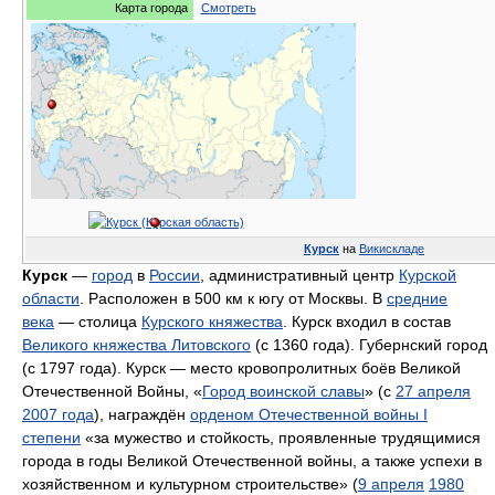
Карта города
Смотреть
Курск
на
Викискладе
Курск
—
город
в
России
, административный центр
Курской
области
. Расположен в 500 км к югу от Москвы. В
средние
века
— столица
Курского княжества
. Курск входил в состав
Великого княжества Литовского
(с 1360 года). Губернский город
(с 1797 года). Курск — место кровопролитных боёв Великой
Отечественной Войны, «
Город воинской славы
» (с
27 апреля
2007 года
), награждён
орденом Отечественной войны I
степени
«за мужество и стойкость, проявленные трудящимися
города в годы Великой Отечественной войны, а также успехи в
хозяйственном и культурном строительстве» (
9 апреля
1980