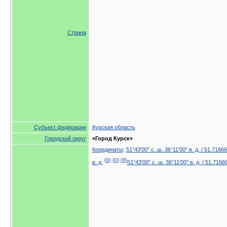
Страна
Субъект федерации
Курская область
Городской округ
«Город Курск»
Координаты
:
51°43′00″ с. ш.
36°11′00″ в. д.
/
51.71666
(G)
(O)
(Я)
в. д.
51°43′00″ с. ш.
36°11′00″ в. д.
/
51.71666