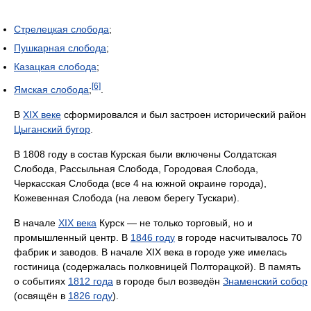
Стрелецкая слобода
;
Пушкарная слобода
;
Казацкая слобода
;
[6]
Ямская слобода
;
.
В
XIX веке
сформировался и был застроен исторический район
Цыганский бугор
.
В 1808 году в состав Курская были включены Солдатская
Слобода, Рассыльная Слобода, Городовая Слобода,
Черкасская Слобода (все 4 на южной окраине города),
Кожевенная Слобода (на левом берегу Тускари).
В начале
XIX века
Курск — не только торговый, но и
промышленный центр. В
1846 году
в городе насчитывалось 70
фабрик и заводов. В начале XIX века в городе уже имелась
гостиница (содержалась полковницей Полторацкой). В память
о событиях
1812 года
в городе был возведён
Знаменский собор
(освящён в
1826 году
).