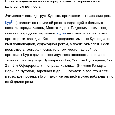
Происхождение названия города имеет историческую и
культурную ценность.
Этимологически др.-рус. Курьскъ происходит от названия реки
[3]
Кур
(аналогично по малой реке, впадающей в большую,
назвали города Казань, Москва и др.). Гидроним, возможно,
связан с народным термином
курья
— «речной залив, узкий
проток реки, заводь». Хотя по преданию, именно Кур когда-то
был полноводной, судоходной рекой, а после обмелел. Если
посмотреть географически, то в том месте, где сейчас
протекает Кур с двух сторон идут возвышенности, слева по
течению район улицы Пушкарная (1-я, 2-я, 3-я Пушкарная, 1-я,
2-я, 3-я Офицерская) — справа Казацкая (Нижняя Казацкая,
Верхняя Луговая, Заречная и др.) — возможно всё это и есть
место, где протекал Кур. Такой же рельеф можно наблюдать по
всей длине реки.