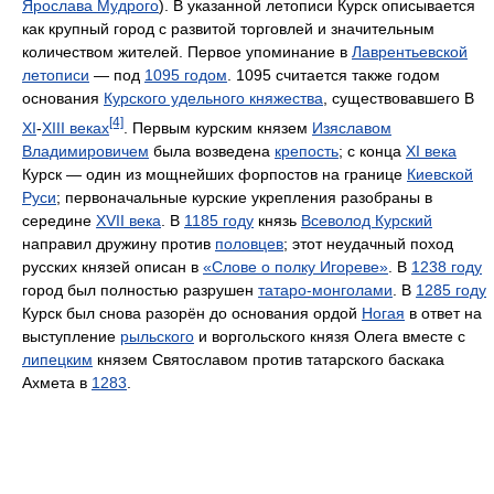
Ярослава Мудрого
). В указанной летописи Курск описывается
как крупный город с развитой торговлей и значительным
количеством жителей. Первое упоминание в
Лаврентьевской
летописи
— под
1095 годом
. 1095 считается также годом
основания
Курского удельного княжества
, существовавшего В
[4]
XI
-
XIII веках
. Первым курским князем
Изяславом
Владимировичем
была возведена
крепость
; с конца
XI века
Курск — один из мощнейших форпостов на границе
Киевской
Руси
; первоначальные курские укрепления разобраны в
середине
XVII века
. В
1185 году
князь
Всеволод Курский
направил дружину против
половцев
; этот неудачный поход
русских князей описан в
«Слове о полку Игореве»
. В
1238 году
город был полностью разрушен
татаро-монголами
. В
1285 году
Курск был снова разорён до основания ордой
Ногая
в ответ на
выступление
рыльского
и воргольского князя Олега вместе с
липецким
князем Святославом против татарского баскака
Ахмета в
1283
.