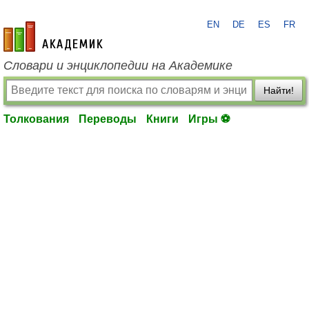
EN
DE
ES
FR
academic.ru
Словари и энциклопедии на Академике
Найти!
Толкования
Переводы
Книги
Игры ⚽