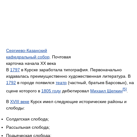
Сергиево-Казанский
кафедральный собор
. Почтовая
карточка начала XX века
В
1797
в Курске заработала типография. Первоначально
издавалась преимущественно художественная литература. В
1792
в городе появился
театр
(частный, братьев Барсовых), на
[5]
сцене которого в
1805 году
дебютировал
Михаил Щепкин
.
В
XVIII веке
Курск имел следующие исторические районы и
слободы:
Солдатская слобода;
Рассыльная слобода;
Подьяческая слобода;