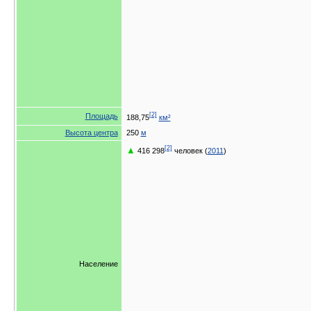
[2]
Площадь
188,75
км²
Высота центра
250
м
[2]
▲
416 298
человек (
2011
)
Население