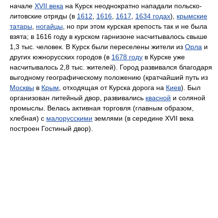
начале
XVII века
на Курск неоднократно нападали польско-
литовские отряды (в
1612
,
1616
,
1617
,
1634 годах
),
крымские
татары
,
ногайцы
, но при этом курская крепость так и не была
взята; в 1616 году в курском гарнизоне насчитывалось свыше
1,3 тыс. человек. В Курск были переселены жители из
Орла
и
других южнорусских городов (в
1678 году
в Курске уже
насчитывалось 2,8 тыс. жителей). Город развивался благодаря
выгодному географическому положению (кратчайший путь из
Москвы
в
Крым
, отходящая от Курска дорога на
Киев
). Был
организован литейный двор, развивались
квасной
и соляной
промыслы. Велась активная торговля (главным образом,
хлебная) с
малорусскими
землями (в середине XVII века
построен Гостиный двор).