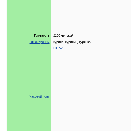
Плотность
2206 чел./км²
Этнохороним
куряне, курянин, курянка
UTC+4
Часовой пояс