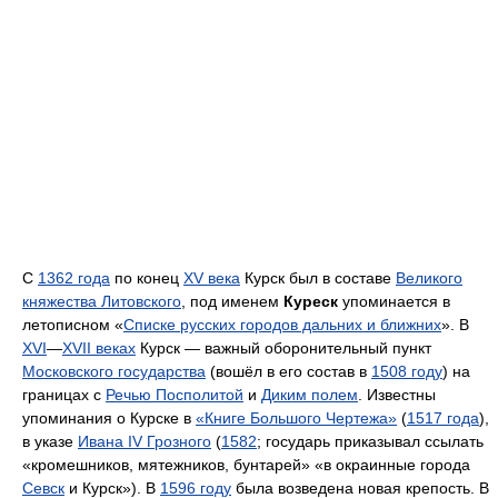
С
1362 года
по конец
XV века
Курск был в составе
Великого
княжества Литовского
, под именем
Куреск
упоминается в
летописном «
Списке русских городов дальних и ближних
». В
XVI
—
XVII веках
Курск — важный оборонительный пункт
Московского государства
(вошёл в его состав в
1508 году
) на
границах с
Речью Посполитой
и
Диким полем
. Известны
упоминания о Курске в
«Книге Большого Чертежа»
(
1517 года
),
в указе
Ивана IV Грозного
(
1582
; государь приказывал ссылать
«кромешников, мятежников, бунтарей» «в окраинные города
Севск
и Курск»). В
1596 году
была возведена новая крепость. В