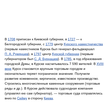
В
1708
приписан к Киевской губернии, в
1727
— к
Белгородской губернии, с
1779
центр
Курского наместничества
(первым наместником Курска был генерал-фельдмаршал
П. А. Румянцев
), в
1797
центр
Курской губернии
(первым
губернатором был
С. Д. Бурнашев
). В
1785
, в год образования
городской Думы, в Курске насчитывалось 7 590 жителей. В
XVIII
веке
Курск становится крупным торговым городом и
окончательно теряет пограничное значение. Получили
развитие кожевенное, кирпичное, известковое производство.
Строились многочисленные каменные сооружения (торговые
ряды и др.). В Курске действовала судоходная компания
(управлял ею сам губернатор), — торговые суда отправлялись
вниз по
Сейму
в сторону
Киева
.