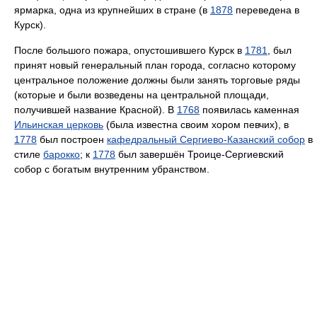
ярмарка, одна из крупнейших в стране (в
1878
переведена в
Курск).
После большого пожара, опустошившего Курск в
1781
, был
принят новый генеральный план города, согласно которому
центральное положение должны были занять торговые ряды
(которые и были возведены на центральной площади,
получившей название Красной). В
1768
появилась каменная
Ильинская церковь
(была известна своим хором певчих), в
1778
был построен
кафедральный Сергиево-Казанский собор
в
стиле
барокко
; к
1778
был завершён Троице-Сергиевский
собор с богатым внутренним убранством.