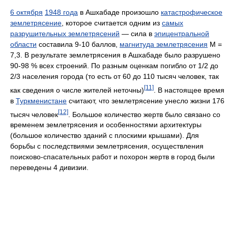
6 октября
1948 года
в Ашхабаде произошло
катастрофическое
землетрясение
, которое считается одним из
самых
разрушительных землетрясений
— сила в
эпицентральной
области
составила 9-10 баллов,
магнитуда землетрясения
М =
7,3. В результате землетрясения в Ашхабаде было разрушено
90-98 % всех строений. По разным оценкам погибло от 1/2 до
2/3 населения города (то есть от 60 до 110 тысяч человек, так
[11]
как сведения о числе жителей неточны)
. В настоящее время
в
Туркменистане
считают, что землетрясение унесло жизни 176
[12]
тысяч человек
. Большое количество жертв было связано со
временем землетрясения и особенностями архитектуры
(большое количество зданий с плоскими крышами). Для
борьбы с последствиями землетрясения, осуществления
поисково-спасательных работ и похорон жертв в город были
переведены 4 дивизии.