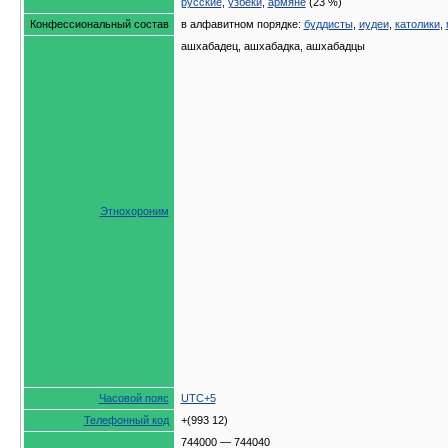
русские
,
узбеки
,
армяне
(23 %)
Конфессиональный состав
в алфавитном порядке:
буддисты
,
иудеи
,
католики
,
ашхабадец, ашхабадка, ашхабадцы
Этнохороним
Часовой пояс
UTC+5
Телефонный код
+(993 12)
744000 — 744040