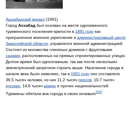
Ашхабадский вокзал
(1901)
Город
Асхабад
был основан на месте одноименного
туркменского поселения-крепости в
1881 году
как
приграничное военное укрепление и
административный центр
Закаспийской области
, управлялся военной администрацией.
Состоял из множества глиняных домиков с фруктовыми
садами
, расположенных на прямых спроектированных улицах.
Долгое время был одноэтажным, так как после нескольких
землетрясений запретили строить выше. Население города в
начале века было невелико, так в
1901 году
оно составляло
36,5 тысяч человек, из них 11,2 тысяч
персов
, 10,7 тысяч
русских
, 14,6 тысяч
армян
и прочих национальностей.
[10]
Туркмены обитали вне города в своих кочевьях
.