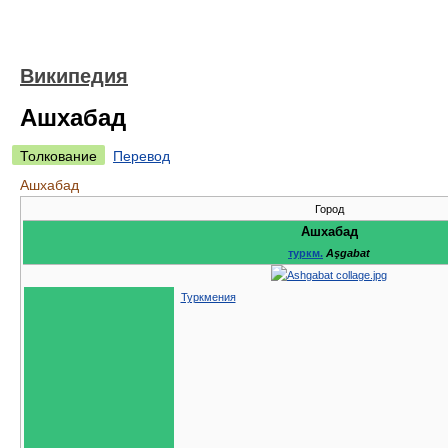
Википедия
Ашхабад
Толкование
Перевод
Ашхабад
Город
Ашхабад
туркм.
Aşgabat
Туркмения