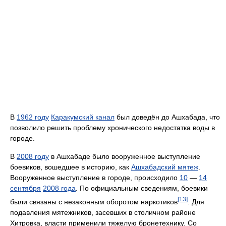
В
1962 году
Каракумский канал
был доведён до Ашхабада, что
позволило решить проблему хронического недостатка воды в
городе.
В
2008 году
в Ашхабаде было вооруженное выступление
боевиков, вошедшее в историю, как
Ашхабадский мятеж
.
Вооруженное выступление в городе, происходило
10
—
14
сентября
2008 года
. По официальным сведениям, боевики
[13]
были связаны с незаконным оборотом наркотиков
. Для
подавления мятежников, засевших в столичном районе
Хитровка, власти применили тяжелую бронетехнику. Со