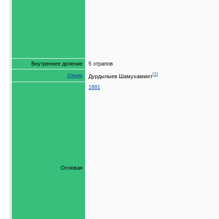
Внутреннее деление
5 этрапов
[1]
Хяким
Дурдылыев Шамухаммет
1881
Основан