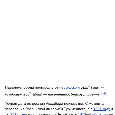
Название города произошло от
персидского
عشق'
(эшғ) —
[4]
«любовь» и
آباد
(āбāд) —
населённый
,
благоустроенный
.
Точная дата основания Ашхабада неизвестна. С момента
завоевания Российской империей Туркменистана в
1881 году
и
до
1919 года
город назывался
Асхабад
, в
1919
—
1927 годах
—