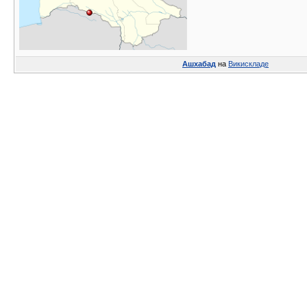
Ашхабад
на
Викискладе