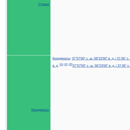
Страна
Координаты
:
37°57′00″ с. ш.
58°23′00″ в. д.
/
37.95° с.
(G)
(O)
(Я)
в. д.
37°57′00″ с. ш.
58°23′00″ в. д.
/
37.95° с.
Координаты