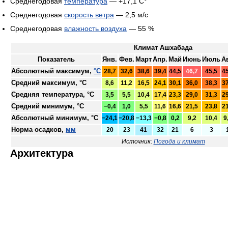
Среднегодовая
температура
— +17,1 C°
Среднегодовая
скорость ветра
— 2,5 м/с
Среднегодовая
влажность воздуха
— 55 %
Климат Ашхабада
Показатель
Янв.
Фев.
Март
Апр.
Май
Июнь
Июль
Ав
Абсолютный максимум,
°C
28,7
32,6
38,6
39,4
44,5
46,7
45,5
45
Средний максимум, °C
8,6
11,2
16,5
24,1
30,1
36,0
38,3
37
Средняя температура, °C
3,5
5,5
10,4
17,4
23,3
29,0
31,3
29
Средний минимум, °C
−0,4
1,0
5,5
11,6
16,6
21,5
23,8
21
Абсолютный минимум, °C
−24,1
−20,8
−13,3
−0,8
0,2
9,2
10,4
9
Норма осадков,
мм
20
23
41
32
21
6
3
Источник:
Погода и климат
Архитектура