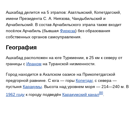
Ашхабад делится на 5 этрапов: Азатлыкский, Копетдагский,
имени Президента С. А. Ниязова, Чандыбильский и
Арчабильский. В состав Арчабильского этрапа также входит
посёлок Арчабиль (бывшая
Фирюза
) без образования
собственных органов самоуправления.
География
Ашхабад расположен на юге Туркмении, в 25 км к северу от
границы с
Ираном
на Туранской низменности.
Город находится в Ахалском оазисе на Прикопетдагской
предгорной равнине. С юга — горы
Копетдаг
, с севера —
пустыня
Каракумы
. Высота над уровнем моря — 214—240 м. В
[8]
1962 году
к городу подведён
Каракумский канал
.