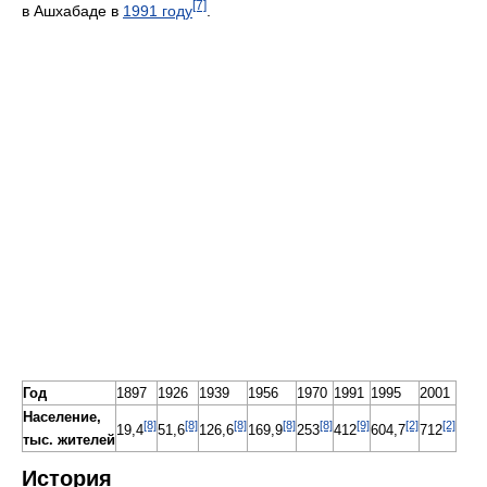
[7]
в Ашхабаде в
1991 году
.
Год
1897
1926
1939
1956
1970
1991
1995
2001
Население,
[8]
[8]
[8]
[8]
[8]
[9]
[2]
[2]
19,4
51,6
126,6
169,9
253
412
604,7
712
тыс. жителей
История