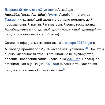
Дворцовый комплекс «Огузхан»
в Ашхабаде
Ашхаба́д
(также
Ашгабáт
) (
туркм.
Aşgabat
) — столица
Туркмении
, крупнейший административно-политический,
промышленный, научный и культурный центр государства.
Ашхабад является отдельной административной единицей —
город с правами велаята (области).
Согласно официальным оценкам на
1 января
2012 года
в
[3]
Ашхабаде проживало 12,7 % населения Туркмении
. При этом
оценки численности страны официально не публикуются,
перепись населения запланирована на
2012 год
. Последняя
официальная оценка (на
2001 год
) численности населения
[2]
города составляла 712 тысяч человек
.