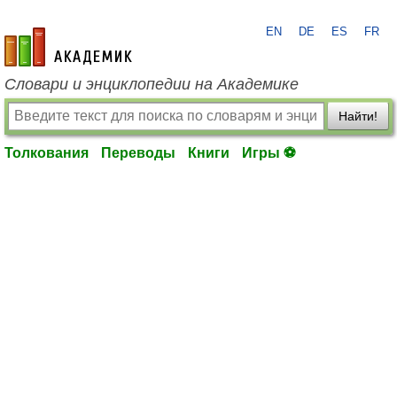
EN
DE
ES
FR
academic.ru
Словари и энциклопедии на Академике
Найти!
Толкования
Переводы
Книги
Игры ⚽