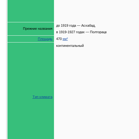
до 1919 года — Асхабад,
Прежние названия
в 1919-1927 годах — Полторацк
Площадь
470
км²
континентальный
Тип климата