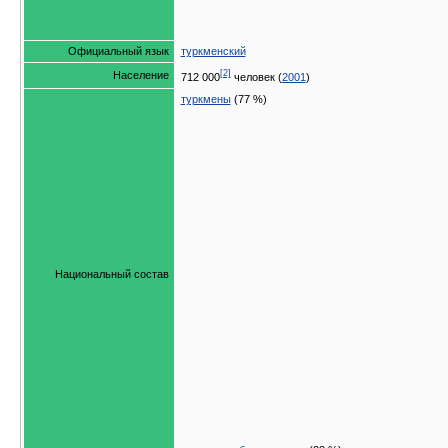
Официальный язык
туркменский
[2]
Население
712 000
человек (
2001
)
туркмены
(77 %)
Национальный состав