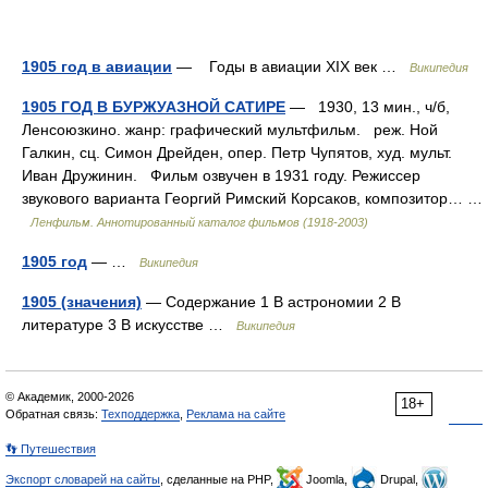
1905 год в авиации
— Годы в авиации XIX век …
Википедия
1905 ГОД В БУРЖУАЗНОЙ САТИРЕ
— 1930, 13 мин., ч/б,
Ленсоюзкино. жанр: графический мультфильм. реж. Ной
Галкин, сц. Симон Дрейден, опер. Петр Чупятов, худ. мульт.
Иван Дружинин. Фильм озвучен в 1931 году. Режиссер
звукового варианта Георгий Римский Корсаков, композитор… …
Ленфильм. Аннотированный каталог фильмов (1918-2003)
1905 год
— …
Википедия
1905 (значения)
— Содержание 1 В астрономии 2 В
литературе 3 В искусстве …
Википедия
© Академик, 2000-2026
18+
Обратная связь:
Техподдержка
,
Реклама на сайте
👣 Путешествия
Экспорт словарей на сайты
, сделанные на PHP,
Joomla,
Drupal,