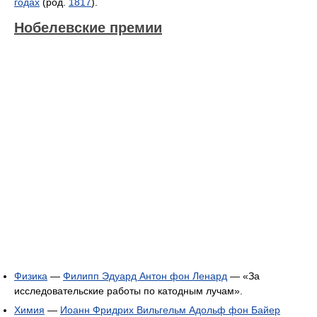
годах
(род.
1817
).
Нобелевские премии
Физика
—
Филипп Эдуард Антон фон Ленард
— «За
исследовательские работы по катодным лучам».
Химия
—
Иоанн Фридрих Вильгельм Адольф фон Байер