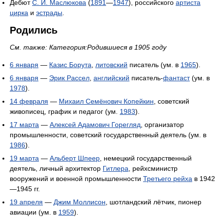
Дебют
С. И. Маслюкова
(
1891
—
1947
), российского
артиста
цирка
и
эстрады
.
Родились
См. также: Категория:Родившиеся в 1905 году
6 января
—
Казис Борута
,
литовский
писатель (ум. в
1965
).
6 января
—
Эрик Рассел
,
английский
писатель-
фантаст
(ум. в
1978
).
14 февраля
—
Михаил Семёнович Копейкин
, советский
живописец, график и педагог (ум.
1983
).
17 марта
—
Алексей Адамович Горегляд
, организатор
промышленности, советский государственный деятель (ум. в
1986
).
19 марта
—
Альберт Шпеер
, немецкий государственный
деятель, личный архитектор
Гитлера
, рейхсминистр
вооружений и военной промышленности
Третьего рейха
в 1942
—1945 гг.
19 апреля
—
Джим Моллисон
, шотландский лётчик, пионер
авиации (ум. в
1959
).