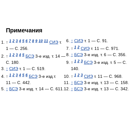
Примечания
↑
СИЭ
т. 1 — С. 91.
1
2
3
4
5
6
7
8
9
10
11
↑
СИЭ
т.
1
2
1 — С. 256.
↑
СИЭ
т. 11 — С. 971.
↑
БСЭ
3-е изд. т. 6 — С. 356.
1
2
3
4
5
↑
БСЭ
3-е изд. т. 14 —
1
2
3
С. 180.
↑
БСЭ
3-е изд. т. 5 — С.
↑
СИЭ
т. 1 — С. 519.
140.
1
2
3
4
5
6
1
2
3
↑
БСЭ
3-е изд.т.
↑
СИЭ
т. 11 — С. 968.
11 — С. 442.
↑
БСЭ
3-е изд. т. 13 — С. 158.
↑
БСЭ
3-е изд. т. 14 — С. 611.
↑
БСЭ
3-е изд. т. 13 — С. 342.