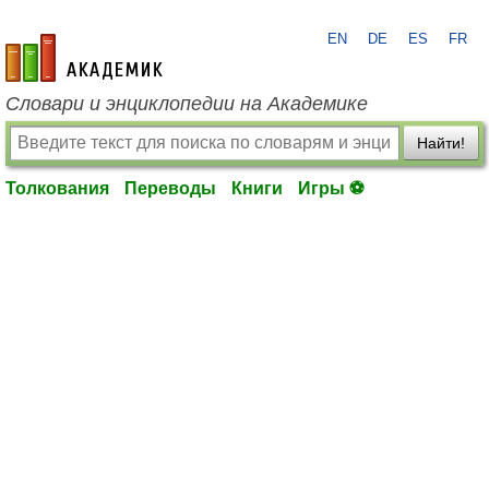
EN
DE
ES
FR
academic.ru
Словари и энциклопедии на Академике
Найти!
Толкования
Переводы
Книги
Игры ⚽