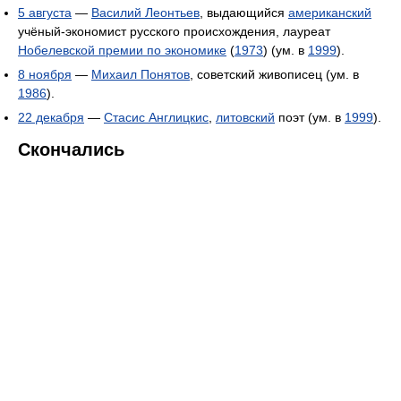
5 августа
—
Василий Леонтьев
, выдающийся
американский
учёный-экономист русского происхождения, лауреат
Нобелевской премии по экономике
(
1973
) (ум. в
1999
).
8 ноября
—
Михаил Понятов
, советский живописец (ум. в
1986
).
22 декабря
—
Стасис Англицкис
,
литовский
поэт (ум. в
1999
).
Скончались