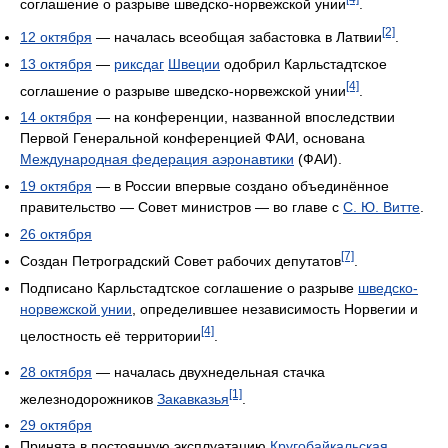
соглашение о разрыве шведско-норвежской унии
.
[2]
12 октября
— началась всеобщая забастовка в Латвии
.
13 октября
—
риксдаг
Швеции
одобрил Карльстадтское
[4]
соглашение о разрыве шведско-норвежской унии
.
14 октября
— на конференции, названной впоследствии
Первой Генеральной конференцией ФАИ, основана
Международная федерация аэронавтики
(ФАИ).
19 октября
— в России впервые создано объединённое
правительство — Совет министров — во главе с
С. Ю. Витте
.
26 октября
[7]
Создан Петроградский Совет рабочих депутатов
.
Подписано Карльстадтское соглашение о разрыве
шведско-
норвежской унии
, определившее независимость Норвегии и
[4]
целостность её территории
.
28 октября
— началась двухнедельная стачка
[1]
железнодорожников
Закавказья
.
29 октября
Принята в постоянную эксплуатацию
Кругобайкальская