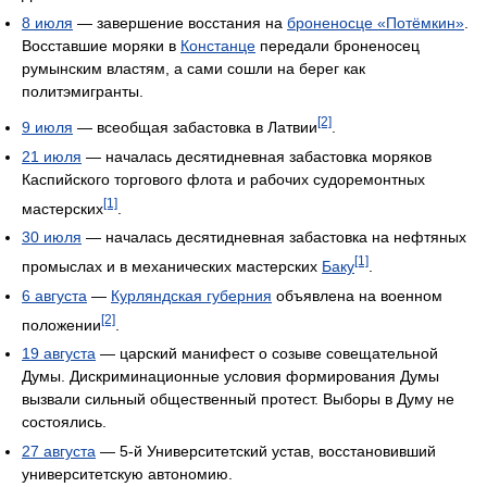
8 июля
— завершение восстания на
броненосце «Потёмкин»
.
Восставшие моряки в
Констанце
передали броненосец
румынским властям, а сами сошли на берег как
политэмигранты.
[2]
9 июля
— всеобщая забастовка в Латвии
.
21 июля
— началась десятидневная забастовка моряков
Каспийского торгового флота и рабочих судоремонтных
[1]
мастерских
.
30 июля
— началась десятидневная забастовка на нефтяных
[1]
промыслах и в механических мастерских
Баку
.
6 августа
—
Курляндская губерния
объявлена на военном
[2]
положении
.
19 августа
— царский манифест о созыве совещательной
Думы. Дискриминационные условия формирования Думы
вызвали сильный общественный протест. Выборы в Думу не
состоялись.
27 августа
— 5-й Университетский устав, восстановивший
университетскую автономию.