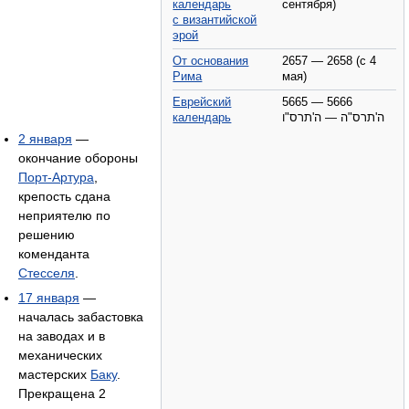
календарь
сентября)
с византийской
эрой
От основания
2657 — 2658 (с 4
Рима
мая)
Еврейский
5665 — 5666
календарь
ה'תרס"ה — ה'תרס"ו
2 января
—
окончание обороны
Порт-Артура
,
крепость сдана
неприятелю по
решению
коменданта
Стесселя
.
17 января
—
началась забастовка
на заводах и в
механических
мастерских
Баку
.
Прекращена 2