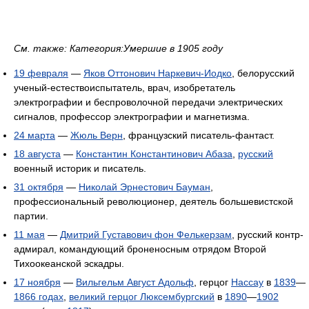
См. также: Категория:Умершие в 1905 году
19 февраля
—
Яков Оттонович Наркевич-Иодко
, белорусский
ученый-естествоиспытатель, врач, изобретатель
электрографии и беспроволочной передачи электрических
сигналов, профессор электрографии и магнетизма.
24 марта
—
Жюль Верн
, французский писатель-фантаст.
18 августа
—
Константин Константинович Абаза
,
русский
военный историк и писатель.
31 октября
—
Николай Эрнестович Бауман
,
профессиональный революционер, деятель большевистской
партии.
11 мая
—
Дмитрий Густавович фон Фелькерзам
, русский контр-
адмирал, командующий броненосным отрядом Второй
Тихоокеанской эскадры.
17 ноября
—
Вильгельм Август Адольф
, герцог
Нассау
в
1839
—
1866 годах
,
великий герцог Люксембургский
в
1890
—
1902