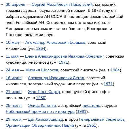
30 апреля
—
Сергей Михайлович Никольский
, математик,
трижды лауреат Государственной премии. В 1972 году он
избран академиком АН СССР. В настоящее время старейший
член Российской АН. Своим членом его также избрали
Американское математическое общество, Венгерская и
Польская академии наук.
10 мая
—
Александр Алексеевич Ефимов
, советский
живописец (ум.
1964
).
11 мая
—
Елена Александровна Иванова-Эберлинг
, советская
художница, живописец (ум.
1971
).
24 мая
—
Михаил Шолохов
, советский писатель (ум. в
1984
).
16 июня
—
Александр Израилевич Сегал
, советский
живописец, театральный художник и педагог (ум. в
1971
).
21 июня
—
Жан-Поль Сартр
, французский философ и
писатель (ум. в
1980
).
25 июля
—
Элиас Канетти
, австрийский
писатель
, лауреат
Нобелевской премии по литературе
(
1981
).
29 июля
—
Даг Хаммаршельд
, второй
Генеральный секретарь
Организации Объединённых Наций
(ум. в
1961
).