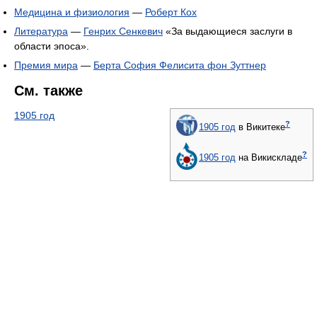
Медицина и физиология
—
Роберт Кох
Литература
—
Генрих Сенкевич
«За выдающиеся заслуги в
области эпоса».
Премия мира
—
Берта София Фелисита фон Зуттнер
См. также
1905 год
?
1905 год
в Викитеке
?
1905 год
на Викискладе