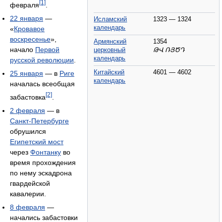
[1]
февраля
.
22 января
—
Исламский
1323 — 1324
календарь
«
Кровавое
воскресенье
»,
Армянский
1354
начало
Первой
церковный
ԹՎ ՌՅԾԴ
календарь
русской революции
.
Китайский
4601 — 4602
25 января
— в
Риге
календарь
началась всеобщая
[2]
забастовка
.
2 февраля
— в
Санкт-Петербурге
обрушился
Египетский мост
через
Фонтанку
во
время прохождения
по нему эскадрона
гвардейской
кавалерии.
8 февраля
—
начались забастовки