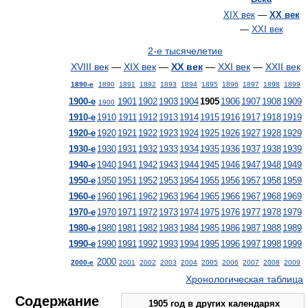
XIX век
—
XX век
—
XXI век
2-е тысячелетие
XVIII век
—
XIX век
—
XX век
—
XXI век
—
XXII век
1890-е
1890
1891
1892
1893
1894
1895
1896
1897
1898
1899
1900-е
1901
1902
1903
1904
1905
1906
1907
1908
1909
1900
1910-е
1910
1911
1912
1913
1914
1915
1916
1917
1918
1919
1920-е
1920
1921
1922
1923
1924
1925
1926
1927
1928
1929
1930-е
1930
1931
1932
1933
1934
1935
1936
1937
1938
1939
1940-е
1940
1941
1942
1943
1944
1945
1946
1947
1948
1949
1950-е
1950
1951
1952
1953
1954
1955
1956
1957
1958
1959
1960-е
1960
1961
1962
1963
1964
1965
1966
1967
1968
1969
1970-е
1970
1971
1972
1973
1974
1975
1976
1977
1978
1979
1980-е
1980
1981
1982
1983
1984
1985
1986
1987
1988
1989
1990-е
1990
1991
1992
1993
1994
1995
1996
1997
1998
1999
2000
2000-е
2001
2002
2003
2004
2005
2006
2007
2008
2009
Хронологическая таблица
Содержание
1905 год в других календарях