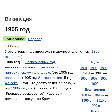
Википедия
1905 год
Толкование
Перевод
1905 год
У этого термина существуют и другие значения, см.
1905
(значения)
.
1905 год
—
невисокосный год
,
Годы
начинающийся в
воскресенье
по
1901
·
1902
·
1903
·
григорианскому календарю
. Это 1905 год
1904
—
1905
—
нашей эры
, 905 год
2 тысячелетия
, 5 год
1906
·
1907
·
1908
·
XX века
, 5 год 1-го десятилетия XX века, 6
1909
год
1900-х годов
. ((9 января 1905 года -
Десятилетия
"Кровавое воскресенье". Расстрел
1880-е
·
1890-е
—
демонстрантов у стен Кремля
1900-е
—
1910-е
·
1920-е
Века