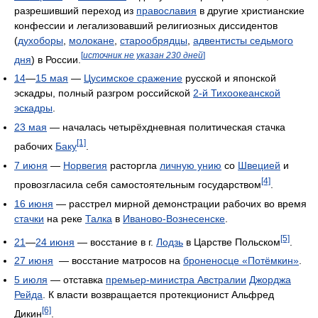
разрешивший переход из
православия
в другие христианские
конфессии и легализовавший религиозных диссидентов
(
духоборы
,
молокане
,
старообрядцы
,
адвентисты седьмого
[
источник не указан 230 дней
]
дня
) в России.
14
—
15 мая
—
Цусимское сражение
русской и японской
эскадры, полный разгром российской
2-й Тихоокеанской
эскадры
.
23 мая
— началась четырёхдневная политическая стачка
[1]
рабочих
Баку
.
7 июня
—
Норвегия
расторгла
личную унию
со
Швецией
и
[4]
провозгласила себя самостоятельным государством
.
16 июня
— расстрел мирной демонстрации рабочих во время
стачки
на реке
Талка
в
Иваново-Вознесенске
.
[5]
21
—
24 июня
— восстание в г.
Лодзь
в Царстве Польском
.
27 июня
— восстание матросов на
броненосце «Потёмкин»
.
5 июля
— отставка
премьер-министра Австралии
Джорджа
Рейда
. К власти возвращается протекционист Альфред
[6]
Дикин
.