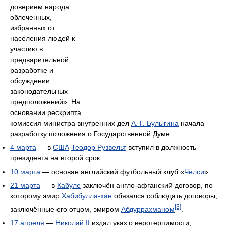
доверием народа
облеченных,
избранных от
населения людей к
участию в
предварительной
разработке и
обсуждении
законодательных
предположений». На
основании рескрипта
комиссия министра внутренних дел
А. Г. Булыгина
начала
разработку положения о Государственной Думе.
4 марта
— в
США
Теодор Рузвельт
вступил в должность
президента на второй срок.
10 марта
— основан английский футбольный клуб «
Челси
».
21 марта
— в
Кабуле
заключён англо-афганский договор, по
которому эмир
Хабибулла-хан
обязался соблюдать договоры,
[3]
заключённые его отцом, эмиром
Абдуррахманом
.
17 апреля
—
Николай II
издал указ о веротерпимости,