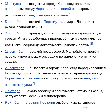
31 августа
— в шведском городе Карльстад начались
переговоры между
Норвегией
и
Швецией
по вопросу о
[4]
расторжении
шведско-норвежской унии
.
5 сентября
— заключён
Портсмутский
мир с Японией, конец
русско-японской войны.
7 сентября
— отряд дружинников нападает на центральную
тюрьму Риги и освобождает приговорённых к смерти членов
[2]
Латышской социал-демократической рабочей партии
.
12 сентября
— русский профессор В. Мантейфель провёл
первую хирургическую операцию по извлечению пули из
сердца.
23 сентября
— в шведском городе Карльстад парафированием
Карльстадтского соглашения закончились переговоры между
Норвегией
и
Швецией
по вопросу о расторжении
шведско-
[4]
норвежской унии
.
7 октября
— начало всеобщей политической стачки в России,
бастуют даже Госбанк и министерства.
9 октября
—
стортинг
Норвегии
одобрил Карльстадтское
[4]