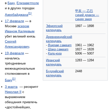
в
Баку
,
Елизаветполе
и в других городах
甲辰 — 乙巳
[1]
Азербайджана
.
синий дракон —
синяя змея
17 февраля
— в
Москве
эсером
Эфиопский
1897 — 1898
календарь
Иваном Каляевым
убит великий князь
Древнеиндийский
календарь
Сергей
-
Викрам самват
1961 — 1962
Александрович
.
-
Шака самват
1827 — 1828
19 февраля
—
-
Кали-юга
5006 — 5007
начались
Иранский
1283 — 1284
трёхдневные
календарь
межнациональные
Буддийский
2448
столкновения в
календарь
[1]
Баку
.
3 марта
— рескрипт
Николая II
с
выражением
обещания привлечь
«достойнейших,