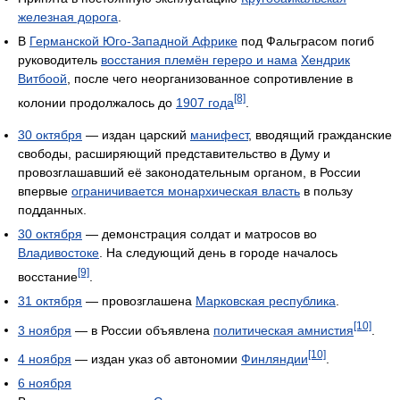
железная дорога
.
В
Германской Юго-Западной Африке
под Фальграсом погиб
руководитель
восстания племён гереро и нама
Хендрик
Витбоой
, после чего неорганизованное сопротивление в
[8]
колонии продолжалось до
1907 года
.
30 октября
— издан царский
манифест
, вводящий гражданские
свободы, расширяющий представительство в Думу и
провозглашавший её законодательным органом, в России
впервые
ограничивается монархическая власть
в пользу
подданных.
30 октября
— демонстрация солдат и матросов во
Владивостоке
. На следующий день в городе началось
[9]
восстание
.
31 октября
— провозглашена
Марковская республика
.
[10]
3 ноября
— в России объявлена
политическая амнистия
.
[10]
4 ноября
— издан указ об автономии
Финляндии
.
6 ноября