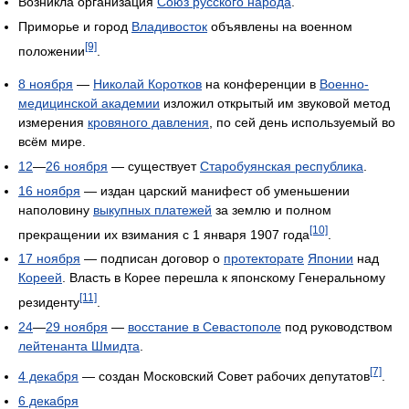
Возникла организация
Союз русского народа
.
Приморье и город
Владивосток
объявлены на военном
[9]
положении
.
8 ноября
—
Николай Коротков
на конференции в
Военно-
медицинской академии
изложил открытый им звуковой метод
измерения
кровяного давления
, по сей день используемый во
всём мире.
12
—
26 ноября
— существует
Старобуянская республика
.
16 ноября
— издан царский манифест об уменьшении
наполовину
выкупных платежей
за землю и полном
[10]
прекращении их взимания с 1 января 1907 года
.
17 ноября
— подписан договор о
протекторате
Японии
над
Кореей
. Власть в Корее перешла к японскому Генеральному
[11]
резиденту
.
24
—
29 ноября
—
восстание в Севастополе
под руководством
лейтенанта Шмидта
.
[7]
4 декабря
— создан Московский Совет рабочих депутатов
.
6 декабря