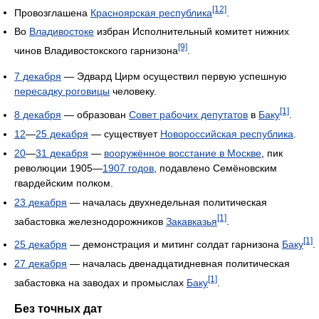
[12]
Провозглашена
Красноярская республика
.
Во
Владивостоке
избран Исполнительный комитет нижних
[9]
чинов Владивостокского гарнизона
.
7 декабря
— Эдвард Цирм осуществил первую успешную
пересадку роговицы
человеку.
[1]
8 декабря
— образован
Совет рабочих депутатов
в
Баку
.
12
—
25 декабря
— существует
Новороссийская республика
.
20
—
31 декабря
—
вооружённое восстание в Москве
, пик
революции 1905—
1907 годов
, подавлено Семёновским
гвардейским полком.
23 декабря
— началась двухнедельная политическая
[1]
забастовка железнодорожников
Закавказья
.
[1]
25 декабря
— демонстрация и митинг солдат гарнизона
Баку
.
27 декабря
— началась двенадцатидневная политическая
[1]
забастовка на заводах и промыслах
Баку
.
Без точных дат