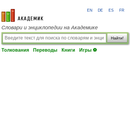
EN
DE
ES
FR
academic.ru
Словари и энциклопедии на Академике
Найти!
Толкования
Переводы
Книги
Игры ⚽