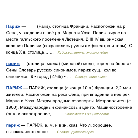
Париж
— (Paris), столица Франции. Расположен на р.
Сена, у впадения в неё pp. Марна и Уаза. Париж вырос на
месте галльского поселения Лютеция. В III IV вв. римская
колония Паризии (сохранились руины амфитеатра и терм). С
конца X в. столица… …
Художественная энциклопедия
париж
— (столица, мекка) (мировой) моды, город на берегах
Сены Словарь русских синонимов. париж сущ., кол во
синонимов: 9 • город (2765) • …
Словарь синонимов
ПАРИЖ
— ПАРИЖ, столица (с конца 10 в.) Франции. 2,2 млн.
жителей. Расположен на реке Сена, при впадении в нее рек
Марна и Уаза. Международные аэропорты. Метрополитен (с
1900). Международный финансовый центр. Машиностроение
(авто и авиастроение,… …
Современная энциклопедия
париж
— ПАРИЖ, а, м. и в зн. сказ. Что л. хорошее,
высококачественное …
Словарь русского арго