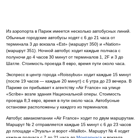
Из аэропорта в Париж имеется несколько автобусных линий.
Обычные городские автобусы ходят с 6 до 21 часа от
терминала 3 до вокзала «Est» (маршрут 350) и «Nation»
(маршрут 351). Ночной автобус ходит каждые полчаса с
полуночи до 4 часов 30 минут от терминалов 1, 2F и 3 до
Шатле. Стоимость проезда 8 евро, время пути около часа.
Экспресс в центр города «Roissybus» ходит каждые 15 минут
(после 19 часов — каждые 20 минут) с 6 утра до 23 вечера. В
Париже он прибывает к агентству «Air France» на улице
«Scribe» возле здания Национальной оперы. Стоимость
проезда 8,3 евро, время в пути около часа. Автобусные
остановки расположены у каждого из терминалов.
Автобус авиакомпании «Air France» ходит по двум маршрутам.
Маршрут № 2 отправляется каждые 15 минут с 6 до 23 часов
до площади «Этуаль» и ворот «Maillot». Маршрут № 4 ходит
каждые полчаса с 7 до 21 часа до
Монпарнаса
и вокзала