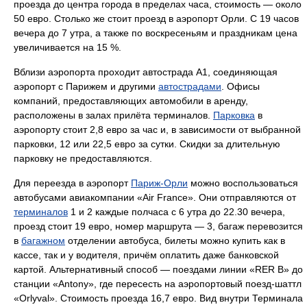
проезда до центра города в пределах часа, стоимость — около
50 евро. Столько же стоит проезд в аэропорт Орли. C 19 часов
вечера до 7 утра, а также по воскресеньям и праздникам цена
увеличивается на 15 %.
Вблизи аэропорта проходит автострада А1, соединяющая
аэропорт с Парижем и другими
автострадами
. Офисы
компаний, предоставляющих автомобили в аренду,
расположены в залах прилёта терминалов.
Парковка
в
аэропорту стоит 2,8 евро за час и, в зависимости от выбранной
парковки, 12 или 22,5 евро за сутки. Скидки за длительную
парковку не предоставляются.
Для переезда в аэропорт
Париж-Орли
можно воспользоваться
автобусами авиакомпании «Air France». Они отправляются от
терминалов
1 и 2 каждые полчаса с 6 утра до 22.30 вечера,
проезд стоит 19 евро, номер маршрута — 3, багаж перевозится
в
багажном
отделении автобуса, билеты можно купить как в
кассе, так и у водителя, причём оплатить даже банковской
картой. Альтернативный способ — поездами линии «RER B» до
станции «Antony», где пересесть на аэропортовый поезд-шаттл
«Orlyval». Стоимость проезда 16,7 евро. Вид внутри Терминала