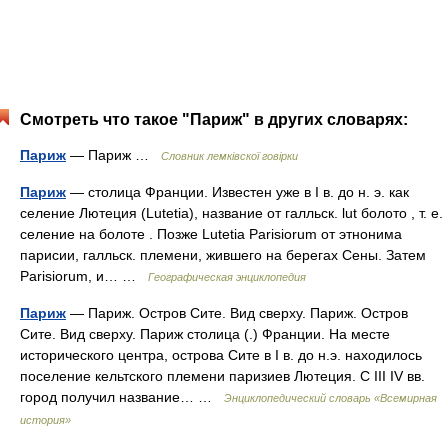
Смотреть что такое "Париж" в других словарях:
Париж
— Париж …
Словник лемківскої говірки
Париж
— столица Франции. Известен уже в I в. до н. э. как
селение Лютеция (Lutetia), название от галльск. lut болото , т. е.
селение на болоте . Позже Lutetia Parisiorum от этнонима
парисии, галльск. племени, жившего на берегах Сены. Затем
Parisiorum, и… …
Географическая энциклопедия
Париж
— Париж. Остров Сите. Вид сверху. Париж. Остров
Сите. Вид сверху. Париж столица (.) Франции. На месте
исторического центра, острова Сите в I в. до н.э. находилось
поселение кельтского племени паризиев Лютеция. С III IV вв.
город получил название… …
Энциклопедический словарь «Всемирная
история»