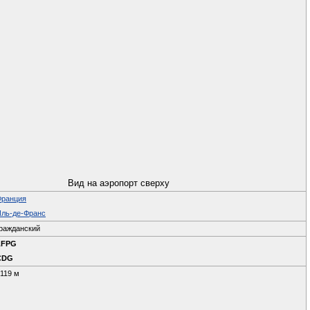
Вид на аэропорт сверху
Франция
ль-де-Франс
ражданский
LFPG
CDG
119 м