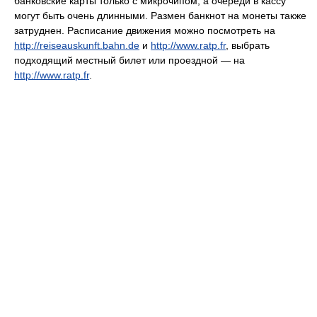
банковские карты только с микрочипом, а очереди в кассу
могут быть очень длинными. Размен банкнот на монеты также
затруднен. Расписание движения можно посмотреть на
http://reiseauskunft.bahn.de
и
http://www.ratp.fr
, выбрать
подходящий местный билет или проездной — на
http://www.ratp.fr
.