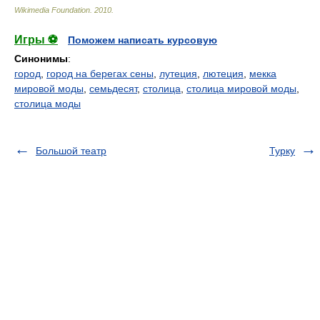
Wikimedia Foundation
.
2010
.
Игры ⚽
Поможем написать курсовую
Синонимы
:
город
,
город на берегах сены
,
лутеция
,
лютеция
,
мекка
мировой моды
,
семьдесят
,
столица
,
столица мировой моды
,
столица моды
Большой театр
Турку