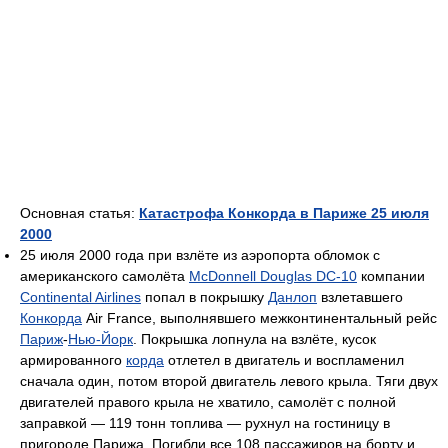
Основная статья:
Катастрофа Конкорда в Париже 25 июля
2000
25 июля 2000 года при взлёте из аэропорта обломок с
американского самолёта
McDonnell Douglas DC-10
компании
Continental Airlines
попал в покрышку
Данлоп
взлетавшего
Конкорда
Air France, выполнявшего межконтинентальный рейс
Париж
-
Нью-Йорк
. Покрышка лопнула на взлёте, кусок
армированного
корда
отлетел в двигатель и воспламенил
сначала один, потом второй двигатель левого крыла. Тяги двух
двигателей правого крыла не хватило, самолёт с полной
заправкой — 119 тонн топлива — рухнул на гостиницу в
пригороде Парижа. Погибли все 108 пассажиров на борту и