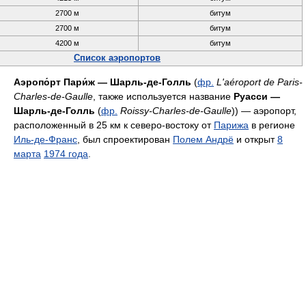
2700 м
битум
2700 м
битум
4200 м
битум
Список аэропортов
Аэропо́рт Пари́ж — Шарль-де-Голль
(
фр.
L'aéroport de Paris-
Charles-de-Gaulle
, также используется название
Руасси —
Шарль-де-Голль
(
фр.
Roissy-Charles-de-Gaulle
)) — аэропорт,
расположенный в 25 км к северо-востоку от
Парижа
в регионе
Иль-де-Франс
, был спроектирован
Полем Андрё
и открыт
8
марта
1974 года
.