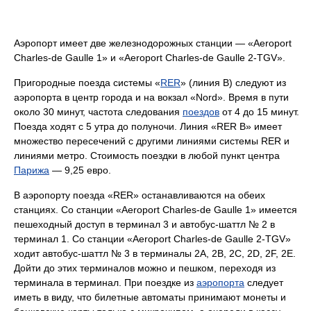
Аэропорт имеет две железнодорожных станции — «Aeroport
Charles-de Gaulle 1» и «Aeroport Charles-de Gaulle 2-TGV».
Пригородные поезда системы «
RER
» (линия B) следуют из
аэропорта в центр города и на вокзал «Nord». Время в пути
около 30 минут, частота следования
поездов
от 4 до 15 минут.
Поезда ходят с 5 утра до полуночи. Линия «RER B» имеет
множество пересечений с другими линиями системы RER и
линиями метро. Стоимость поездки в любой пункт центра
Парижа
— 9,25 евро.
В аэропорту поезда «RER» останавливаются на обеих
станциях. Со станции «Aeroport Charles-de Gaulle 1» имеется
пешеходный доступ в терминал 3 и автобус-шаттл № 2 в
терминал 1. Со станции «Aeroport Charles-de Gaulle 2-TGV»
ходит автобус-шаттл № 3 в терминалы 2A, 2B, 2C, 2D, 2F, 2E.
Дойти до этих терминалов можно и пешком, переходя из
терминала в терминал. При поездке из
аэропорта
следует
иметь в виду, что билетные автоматы принимают монеты и