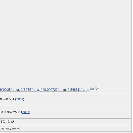
(G)
(O)
9°00′35″ с. ш.
2°32′55″ в. д.
/
49.009722° с. ш.
2.548611° в. д.
0 970 551 (
2011
)
 087 952 тонн (
2011
)
TC +1/+2
руглосуточно