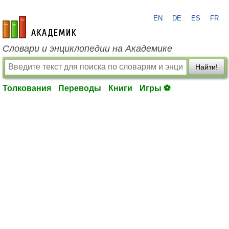
EN
DE
ES
FR
academic.ru
Словари и энциклопедии на Академике
Найти!
Толкования
Переводы
Книги
Игры ⚽