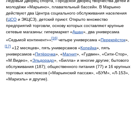
Ледовый Дворец спорта, Городской дворец творчества детей и
молодёжи «Марьино», плавательный бассейн. В Марьино
действуют два Центра социального обслуживания населения
(
ЦСО
и ЭКЦСЗ), детский приют. Открыто множество
предприятий торговли, основу которых составляют крупные
сетевые магазины: гипермаркет «
Ашан
», два универсама
[16]
«Седьмой континент»»,
четыре универсама «
Перекрёсток
»,
[17]
«12 месяцев», пять универсамов «
Копейка
», пять
универсамов «
Пятёрочка
», «
Магнит
», «Гудвин», «Сити-Стор»,
«М.Видео», «
Эльдорадо
», «Билла» и многие другие; бытового
обслуживания (187); общественного питания (77) и 16 крупных
торговых комплексов («Марьинский пассаж», «БУМ», «Л-153»,
«Мариэль» и другие).