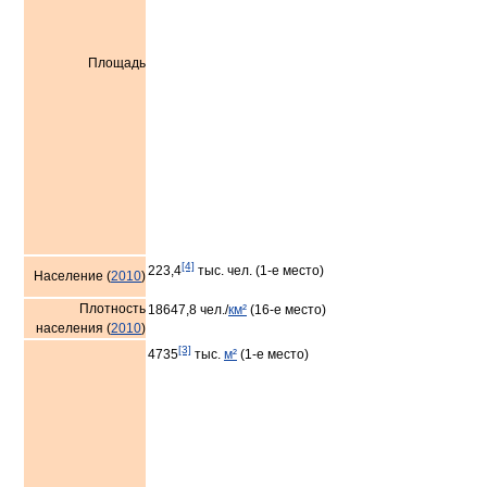
Площадь
[4]
223,4
тыс. чел. (1-е место)
Население (
2010
)
Плотность
18647,8 чел./
км²
(16-е место)
населения (
2010
)
[3]
4735
тыс.
м²
(1-е место)