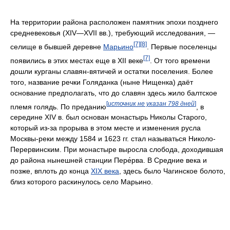
На территории района расположен памятник эпохи позднего
средневековья (XIV—XVII вв.), требующий исследования, —
[7]
[8]
селище в бывшей деревне
Марьино
. Первые поселенцы
[7]
появились в этих местах еще в XII веке
. От того времени
дошли курганы славян-вятичей и остатки поселения. Более
того, название речки Голяданка (ныне Нищенка) даёт
основание предполагать, что до славян здесь жило балтское
[
источник не указан 798 дней
]
племя голядь. По преданию
, в
середине XIV в. был основан монастырь Николы Старого,
который из-за прорыва в этом месте и изменения русла
Москвы-реки между 1584 и 1623 гг. стал называться Николо-
Перервинским. При монастыре выросла слобода, доходившая
до района нынешней станции Пере́рва. В Средние века и
позже, вплоть до конца
XIX века
, здесь было Чагинское болото,
близ которого раскинулось село Марьино.