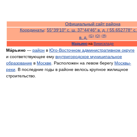
Официальный сайт района
Координаты
:
55°39′10″ с. ш.
37°44′46″ в. д.
/
55.652778° с.
(G)
(O)
(Я)
в. д.
Марьино
на
Викискладе
Ма́рьино
—
район
в
Юго-Восточном административном округе
и соответствующее ему
внутригородское муниципальное
образование
в
Москве
. Расположен на левом берегу
Москвы-
реки
. В последние годы в районе велось крупное жилищное
строительство.