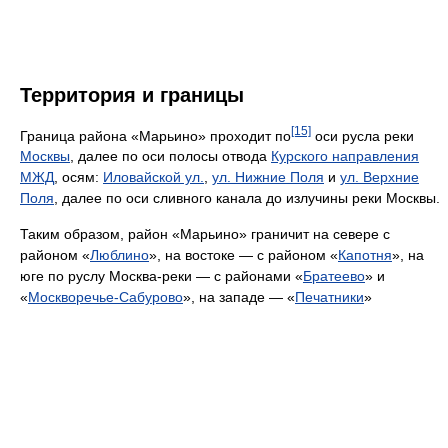
Территория и границы
[15]
Граница района «Марьино» проходит по
оси русла реки
Москвы
, далее по оси полосы отвода
Курского направления
МЖД
, осям:
Иловайской ул.
,
ул. Нижние Поля
и
ул. Верхние
Поля
, далее по оси сливного канала до излучины реки Москвы.
Таким образом, район «Марьино» граничит на севере с
районом «
Люблино
», на востоке — с районом «
Капотня
», на
юге по руслу Москва-реки — с районами «
Братеево
» и
«
Москворечье-Сабурово
», на западе — «
Печатники
»