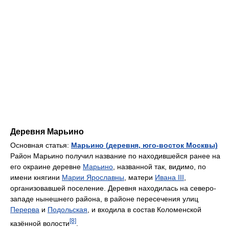
Деревня Марьино
Основная статья:
Марьино (деревня, юго-восток Москвы)
Район Марьино получил название по находившейся ранее на
его окраине деревне
Марьино
, названной так, видимо, по
имени княгини
Марии Ярославны
, матери
Ивана III
,
организовавшей поселение. Деревня находилась на северо-
западе нынешнего района, в районе пересечения улиц
Перерва
и
Подольская
, и входила в состав Коломенской
[8]
казённой волости
.