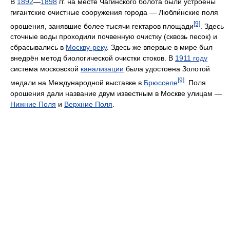
В
1892
—
1898
гг. на месте Чагинского болота были устроены
гигантские очистные сооружения города — Любли́нские поля
[9]
орошения, занявшие более тысячи гектаров площади
. Здесь
сточные воды проходили почвенную очистку (сквозь песок) и
сбрасывались в
Москву-реку
. Здесь же впервые в мире был
внедрён метод биологической очистки стоков. В
1911 году
система московской
канализации
была удостоена Золотой
[9]
медали на Международной выставке в
Брюсселе
. Поля
орошения дали название двум известным в Москве улицам —
Нижние Поля
и
Верхние Поля
.