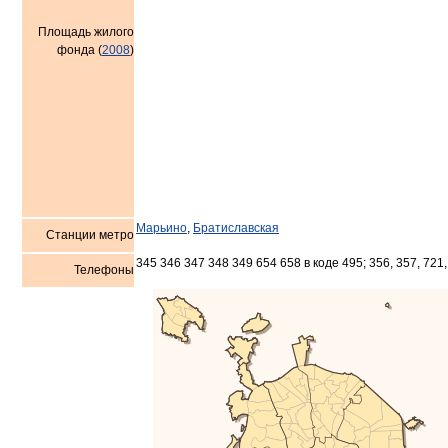
Площадь жилого
фонда (
2008
)
Марьино
,
Братиславская
Станции метро
345 346 347 348 349 654 658 в коде 495; 356, 357, 721,
Телефоны