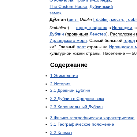
О
'
Коннелла
,
Тринити
-
колледж
,
The
Custom
House
,
Дублинский
замок
.
Ду́блин
(
англ
.
Dublin
[
ˈdʌblɨn
],
местн
. [
ˈdʊb
Duibhlinn
) —
город
-
графство
в
Ирландии
,
с
Дублин
(
провинция
Ленстер
).
Расположен
Ирландского
моря
.
Самый
большой
город
км
².
Главный
порт
страны
на
Ирландском
культурной
жизни
страны
.
Население
—
50
Содержание
1
Этимология
2
История
2
.
1
Древний
Дублин
2
.
2
Дублин
в
Средние
века
2
.
3
Колониальный
Дублин
3
Физико
-
географическая
характеристика
3
.
1
Географическое
положение
3
.
2
Климат