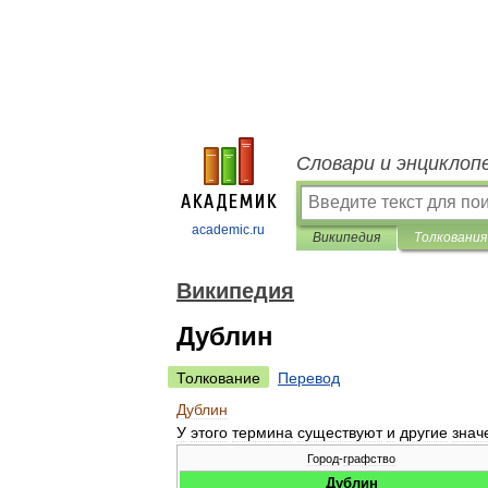
Словари и энциклоп
academic.ru
Википедия
Толкования
Википедия
Дублин
Толкование
Перевод
Дублин
У
этого
термина
существуют
и
другие
знач
Город
-
графство
Дублин