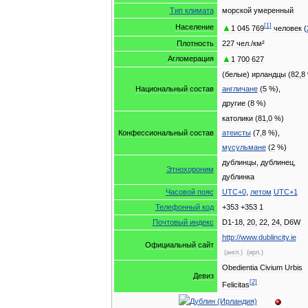
Тип
климата
морской
умеренный
[
1
]
▲
Население
1
045
769
человек
(
Плотность
227
чел
./
км
²
▲
Агломерация
1
700
627
(
белые
)
ирландцы
(
82
,
8
Национальный
состав
англичане
(
5
%),
другие
(
8
%)
католики
(
81
,
0
%)
Конфессиональный
состав
атеисты
(
7
,
8
%),
мусульмане
(
2
%)
дублинцы
,
дублинец
,
Этнохороним
дублинка
Часовой
пояс
UTC
+
0
,
летом
UTC
+
1
Телефонный
код
+
353
+
353
1
Почтовый
индекс
D1
-
18
,
20
,
22
,
24
,
D6W
http:
//
www
.
dublincity
.
ie
Официальный
сайт
(
англ
.)
(
ирл
.)
Obedientia
Civium
Urbis
Девиз
[
2
]
Felicitas