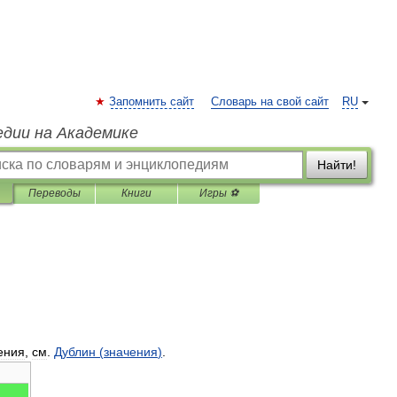
Запомнить сайт
Словарь на свой сайт
RU
едии на Академике
Найти!
Переводы
Книги
Игры ⚽
ения
,
см
.
Дублин
(
значения
)
.