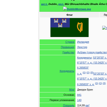
англ
.
Dublin
,
ирл
.
Mór
Bhruachbhailte
Bhaile
Átha
C
Флаг
Ге
Страна
Ирландия
Провинция
Ленстер
Графство
Дублин
(
город
-
графство
Координаты
:
53
°
20
′
33
″
с
6
°
15
′
57
″
з
.
д
.
/
53
.
3425
°
с
6
.
265833
°
Координаты
(
G
)
(
O
)
(
Я
)
з
.
д
.
53
°
20
′
33
″
с
6
°
15
′
57
″
з
.
д
.
/
53
.
3425
°
с
(
G
)
(
O
)
(
Я
)
6
.
265833
°
з
.
д
.
Мэр
Джерри
Брин
Основан
841
Первое
упоминание
140
Площадь
114
,
99
км
²