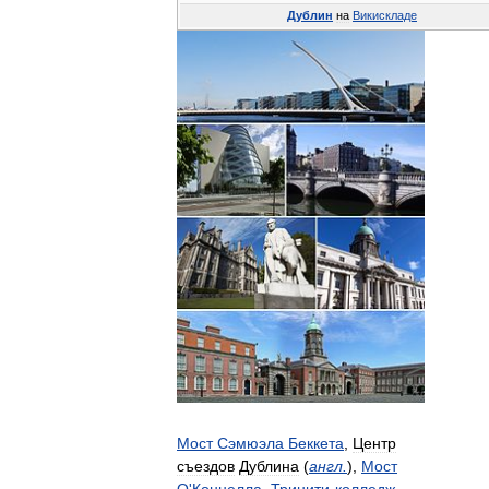
Дублин
на
Викискладе
Мост
Сэмюэла
Беккета
,
Центр
съездов
Дублина
(
англ
.
),
Мост