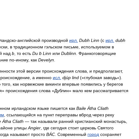
ландско
-
английской
производной
ирл
.
Dubh
Linn
(
с
ирл
.
dubh
ески
,
в
традиционном
гэльском
письме
,
используемом
в
й
над
b
,
то
есть
Du
ḃ
Linn
или
Duḃlinn
.
Франкоговорящие
ание
по
-
иному
,
как
Develyn
.
инности
этой
версии
происхождения
слова
,
и
предполагают
,
происхождение
,
а
именно
исл
.
djúp
lind
(«
глубокая
заводь
»).
о
того
,
как
норвежские
викинги
впервые
появились
у
берегов
я
»
происхождения
слова
«
Дублин
»
мало
кем
рассматривается
енном
ирландском
языке
пишется
как
Baile
Átha
Cliath
им
,
ссылающийся
на
пункт
переправы
вброд
через
реку
e
Átha
Cliath
—
так
называли
ранний
христианский
монастырь
,
районе
улицы
Angier
,
где
сегодня
стоит
церковь
Святого
огда
называют
просто
BÁC
.
Современный
город
сохраняет