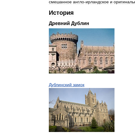
смешанное
англо
-
ирландское
и
оригиналь
История
Древний
Дублин
Дублинский
замок