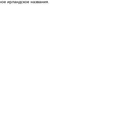
ное
ирландское
названия
.