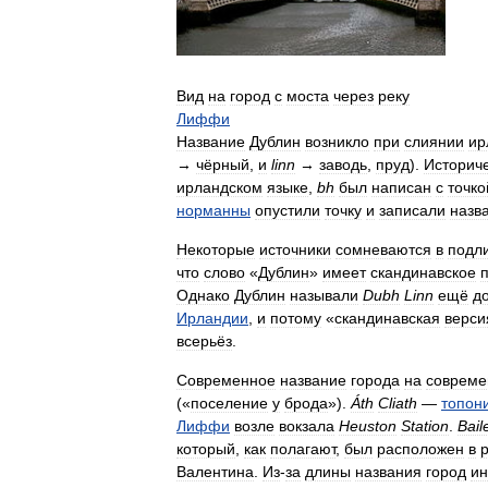
Вид
на
город
с
моста
через
реку
Лиффи
Название
Дублин
возникло
при
слиянии
ир
→
чёрный
,
и
linn
→
заводь
,
пруд
).
Историч
ирландском
языке
,
bh
был
написан
с
точко
норманны
опустили
точку
и
записали
назв
Некоторые
источники
сомневаются
в
подл
что
слово
«
Дублин
»
имеет
скандинавское
Однако
Дублин
называли
Dubh
Linn
ещё
д
Ирландии
,
и
потому
«
скандинавская
верси
всерьёз
.
Современное
название
города
на
соврем
(«
поселение
у
брода
»).
Áth
Cliath
—
топон
Лиффи
возле
вокзала
Heuston
Station
.
Bail
который
,
как
полагают
,
был
расположен
в
Валентина
.
Из
-
за
длины
названия
город
ин