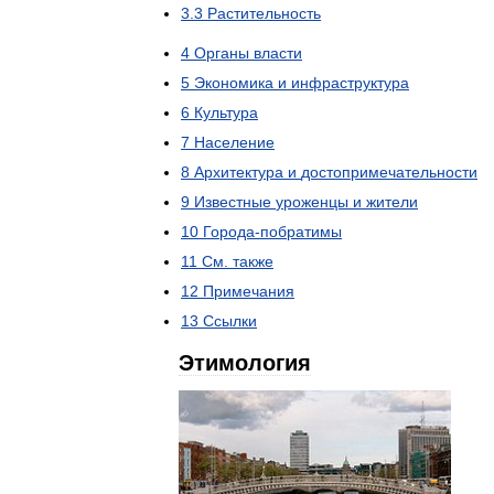
3
.
3
Растительность
4
Органы
власти
5
Экономика
и
инфраструктура
6
Культура
7
Население
8
Архитектура
и
достопримечательности
9
Известные
уроженцы
и
жители
10
Города
-
побратимы
11
См
.
также
12
Примечания
13
Ссылки
Этимология