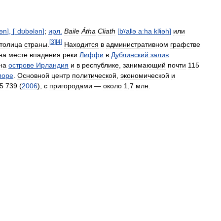
lən
], [
ˈdʊbələn
]
;
ирл
.
Baile
Átha
Cliath
[
bˠalʲə
aːha
klʲiəh
]
или
[
3
]
[
4
]
толица
страны
.
Находится
в
административном
графстве
на
месте
впадения
реки
Лиффи
в
Дублинский
залив
на
острове
Ирландия
и
в
республике
,
занимающий
почти
115
море
.
Основной
центр
политической
,
экономической
и
5
739
(
2006
),
с
пригородами
—
около
1
,
7
млн
.