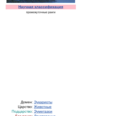
Научная классификация
промежуточные ранги
Домен:
Эукариоты
Царство:
Животные
Подцарство
:
Эуметазои