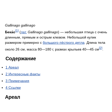
Gallinago gallinago
[1]
Бека́с
(
лат.
Gallinago gallinago
) — небольшая птица с очень
длинным, прямым и острым клювом. Небольшой кулик
размером примерно с
большого пёстрого дятла
. Длина тела
[2]
около 26 см, масса 80—180 г, размах крыльев 40—45 см
.
Содержание
1
Ареал
2
Интересные факты
3
Примечания
4
Ссылки
Ареал