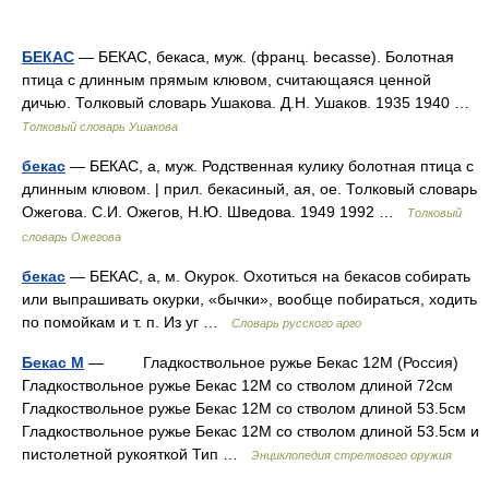
БЕКАС
— БЕКАС, бекаса, муж. (франц. becasse). Болотная
птица с длинным прямым клювом, считающаяся ценной
дичью. Толковый словарь Ушакова. Д.Н. Ушаков. 1935 1940 …
Толковый словарь Ушакова
бекас
— БЕКАС, а, муж. Родственная кулику болотная птица с
длинным клювом. | прил. бекасиный, ая, ое. Толковый словарь
Ожегова. С.И. Ожегов, Н.Ю. Шведова. 1949 1992 …
Толковый
словарь Ожегова
бекас
— БЕКАС, а, м. Окурок. Охотиться на бекасов собирать
или выпрашивать окурки, «бычки», вообще побираться, ходить
по помойкам и т. п. Из уг …
Словарь русского арго
Бекас М
— Гладкоствольное ружье Бекас 12М (Россия)
Гладкоствольное ружье Бекас 12М со стволом длиной 72см
Гладкоствольное ружье Бекас 12М со стволом длиной 53.5см
Гладкоствольное ружье Бекас 12М со стволом длиной 53.5см и
пистолетной рукояткой Тип …
Энциклопедия стрелкового оружия