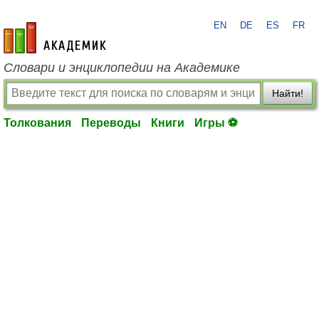
EN
DE
ES
FR
academic.ru
Словари и энциклопедии на Академике
Найти!
Толкования
Переводы
Книги
Игры ⚽