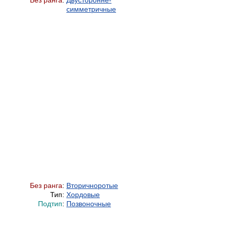
Без ранга
:
Двусторонне-
симметричные
Без ранга
:
Вторичноротые
Тип:
Хордовые
Подтип
:
Позвоночные