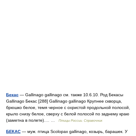
Бекас
— Gallinago gallinago см. также 10.6.10. Род Бекасы
Gallinago Бекас [288] Gallinago gallinago Крупнее скворца,
брюшко белое, темя черное с охристой продольной полосой,
крыло снизу белое, сверху с белой полосой по заднему краю
(заметна в полете).… …
Птицы России. Справочник
БЕКАС
— муж. птица Scolopax gallinago, козырь, барашек. У