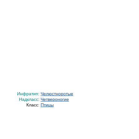
Инфратип
:
Челюстноротые
Надкласс
:
Четвероногие
Класс:
Птицы