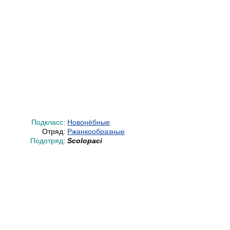
Подкласс
:
Новонёбные
Отряд:
Ржанкообразные
Подотряд
:
Scolopaci