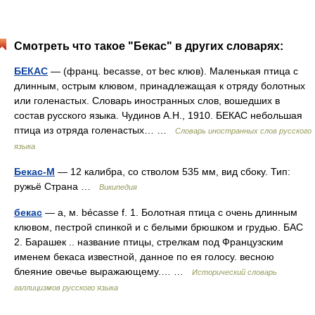
Смотреть что такое "Бекас" в других словарях:
БЕКАС
— (франц. becasse, от bec клюв). Маленькая птица с
длинным, острым клювом, принадлежащая к отряду болотных
или голенастых. Словарь иностранных слов, вошедших в
состав русского языка. Чудинов А.Н., 1910. БЕКАС небольшая
птица из отряда голенастых… …
Словарь иностранных слов русского
языка
Бекас-М
— 12 калибра, со стволом 535 мм, вид сбоку. Тип:
ружьё Страна …
Википедия
бекас
— а, м. bécasse f. 1. Болотная птица с очень длинным
клювом, пестрой спинкой и с белыми брюшком и грудью. БАС
2. Барашек .. название птицы, стрелкам под Французским
именем бекаса известной, данное по ея голосу. весною
блеяние овечье выражающему.… …
Исторический словарь
галлицизмов русского языка