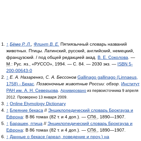
↑
Бёме Р. Л.
,
Флинт В. Е.
Пятиязычный словарь названий
животных. Птицы. Латинский, русский, английский, немецкий,
французский. / под общей редакцией акад.
В. Е. Соколова
. —
М
.: Рус. яз., «РУССО», 1994. — С. 84. —
2030 экз.
—
ISBN 5-
200-00643-0
↑
Е. А. Назаренко, С. А. Бессонов
Gallinago gallinago (Linnaeus,
1758) - Бекас
.
Позвоночные животные России: обзор
.
Институт
РАН им. А. Н. Северцова
.
Архивировано
из первоисточника 9 апреля
2012.
Проверено 13 января 2009.
↑
Online Etymology Dictionary
↑
Блеяние бекаса
//
Энциклопедический словарь Брокгауза и
Ефрона
: В 86 томах (82 т. и 4 доп.). —
СПб.
, 1890—1907.
↑
Барашек, птица
//
Энциклопедический словарь Брокгауза и
Ефрона
: В 86 томах (82 т. и 4 доп.). —
СПб.
, 1890—1907.
↑
Данные о бекасе (ареал, поведение и проч.) на