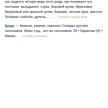
нас водится четыре вида этого рода, как понимают его
охотники: вальдшнеп, слука, боровой кулик, березовик,
березовый или красный кулик, боровик, лесная кура, крехтун,
Scolopax rusticola; дупель,… …
Толковый словарь Даля
бекас
— бекасик, ржанка, гаршнеп Словарь русских
синонимов. бекас сущ., кол во синонимов: 26 • баранчик (4) •
бараш …
Словарь синонимов