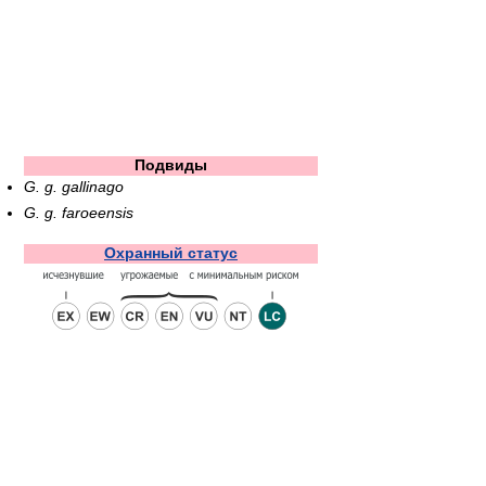
Подвиды
G. g. gallinago
G. g. faroeensis
Охранный статус