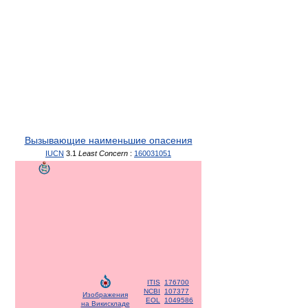
Вызывающие наименьшие опасения
IUCN
3.1
Least Concern
:
160031051
ITIS
176700
NCBI
107377
Изображения
EOL
1049586
на Викискладе