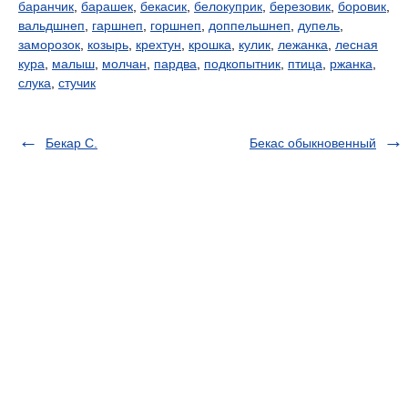
баранчик
,
барашек
,
бекасик
,
белокуприк
,
березовик
,
боровик
,
вальдшнеп
,
гаршнеп
,
горшнеп
,
доппельшнеп
,
дупель
,
заморозок
,
козырь
,
крехтун
,
крошка
,
кулик
,
лежанка
,
лесная
кура
,
малыш
,
молчан
,
пардва
,
подкопытник
,
птица
,
ржанка
,
слука
,
стучик
Бекар С.
Бекас обыкновенный