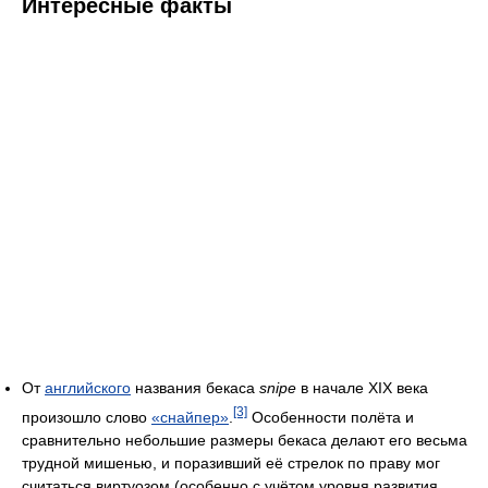
Интересные факты
От
английского
названия бекаса
snipe
в начале XIX века
[3]
произошло слово
«снайпер»
.
Особенности полёта и
сравнительно небольшие размеры бекаса делают его весьма
трудной мишенью, и поразивший её стрелок по праву мог
считаться виртуозом (особенно с учётом уровня развития