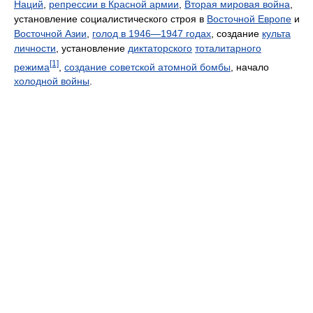
Наций
,
репрессии в Красной армии
,
Вторая мировая война
,
установление социалистического строя в
Восточной Европе
и
Восточной Азии
,
голод в 1946—1947 годах
, cоздание
культа
личности
, установление
диктаторского
тоталитарного
[1]
режима
,
создание советской атомной бомбы
, начало
холодной войны
.