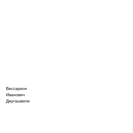
Виссарион
Иванович
Джугашвили