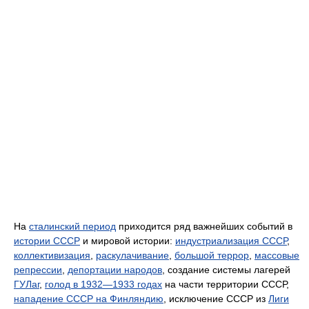
На
сталинский период
приходится ряд важнейших событий в
истории СССР
и мировой истории:
индустриализация СССР
,
коллективизация
,
раскулачивание
,
большой террор
,
массовые
репрессии
,
депортации народов
, создание системы лагерей
ГУЛаг
,
голод в 1932—1933 годах
на части территории СССР,
нападение СССР на Финляндию
, исключение СССР из
Лиги