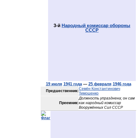
3-й
Народный комиссар обороны
СССР
19 июля
1941 года
—
25 февраля
1946 года
Семён Константинович
Предшественник:
Тимошенко
Должность упразднена; он сам
Преемник:
как народный комиссар
Вооружённых Сил СССР