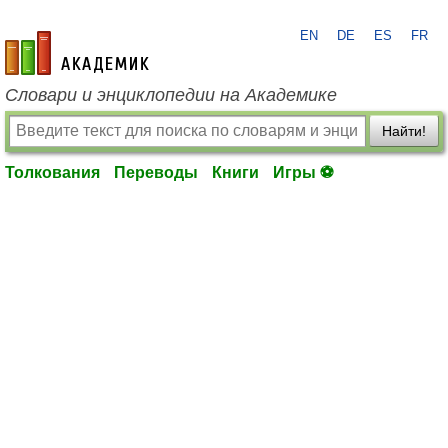
EN
DE
ES
FR
academic.ru
Словари и энциклопедии на Академике
Найти!
Толкования
Переводы
Книги
Игры ⚽