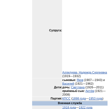
Супруга:
Аллилуева, Надежда Сергеевна
(1919—1932)
сыновья:
Яков
(1907—1943) и
Василий
(1921—1962)
Дети:
дочь:
Светлана
(1926—2011)
приёмный сын:
Артём
(1921—
2008)
Партия:
КПСС
(
1898 года
—
1953 года
)
Военная служба
1918 года
—
1922 года