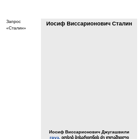
Запрос
Иосиф Виссарионович Сталин
«Сталин»
Иосиф Виссарионович Джугашвили
груз.
იოსებ ბესარიონის ძე ჯუღაშვილი