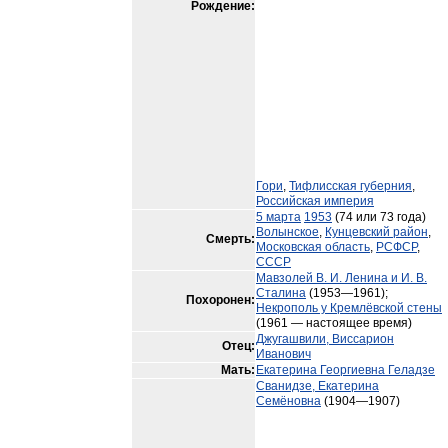
Рождение:
Гори
,
Тифлисская губерния
,
Российская империя
5 марта
1953
(74 или 73 года)
Волынское
,
Кунцевский район
,
Смерть:
Московская область
,
РСФСР
,
СССР
Мавзолей В. И. Ленина и И. В.
Сталина
(1953—1961);
Похоронен:
Некрополь у Кремлёвской стены
(1961 — настоящее время)
Джугашвили, Виссарион
Отец:
Иванович
Мать:
Екатерина Георгиевна Геладзе
Сванидзе, Екатерина
Семёновна
(1904—1907)