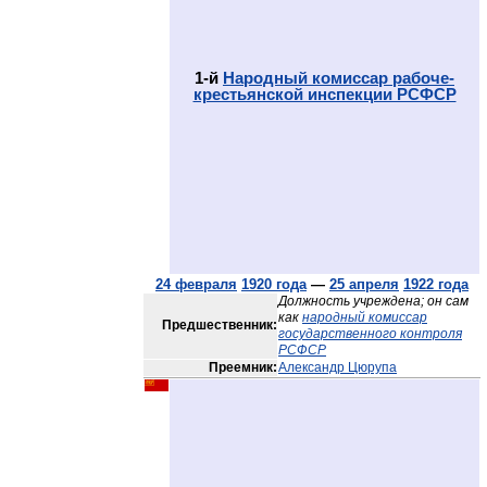
1-й
Народный комиссар рабоче-
крестьянской инспекции РСФСР
24 февраля
1920 года
—
25 апреля
1922 года
Должность учреждена; он сам
как
народный комиссар
Предшественник:
государственного контроля
РСФСР
Преемник:
Александр Цюрупа