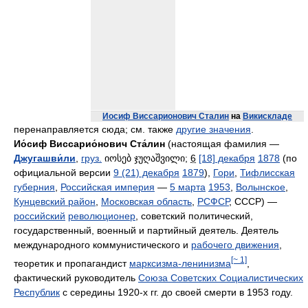
Иосиф Виссарионович Сталин
на
Викискладе
перенаправляется сюда; см. также
другие значения
.
Ио́сиф Виссарио́нович Ста́лин
(настоящая фамилия —
Джугашви́ли
,
груз.
იოსებ ჯუღაშვილი
;
6
[18] декабря
1878
(по
официальной версии
9 (21) декабря
1879
),
Гори
,
Тифлисская
губерния
,
Российская империя
—
5 марта
1953
,
Волынское
,
Кунцевский район
,
Московская область
,
РСФСР
, СССР) —
российский
революционер
, советский политический,
государственный, военный и партийный деятель. Деятель
международного коммунистического и
рабочего движения
,
[~ 1]
теоретик и пропагандист
марксизма-ленинизма
,
фактический руководитель
Союза Советских Социалистических
Республик
с середины 1920-х гг. до своей смерти в 1953 году.