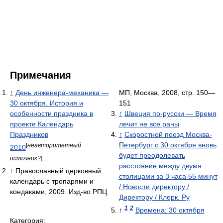
Примечания
↑
День инженера-механика —
МП, Москва, 2008, стр. 150—
30 октября. История и
151
особенности праздника в
↑
Швеция по-русски — Время
проекте Календарь
лечит не все раны
Праздников
↑
Скоростной поезд Москва-
Петербург с 30 октября вновь
[
неавторитетный
2010
будет преодолевать
источник?
]
расстояние между двумя
↑
Православный церковный
столицами за 3 часа 55 минут
календарь с тропарями и
/ Новости директору /
кондаками, 2009. Изд-во РПЦ
Директору / Клерк. Ру
1
2
↑
Времена: 30 октября
Категория: