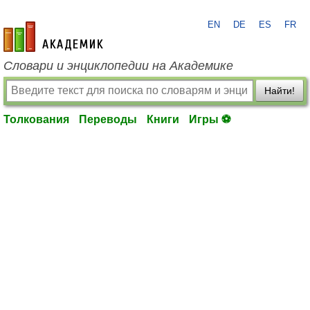
EN
DE
ES
FR
academic.ru
Словари и энциклопедии на Академике
Найти!
Толкования
Переводы
Книги
Игры ⚽