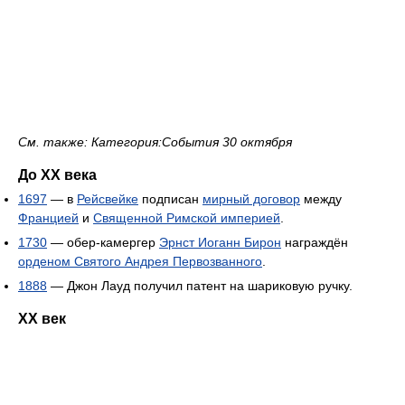
См. также: Категория:События 30 октября
До XX века
1697
— в
Рейсвейке
подписан
мирный договор
между
Францией
и
Священной Римской империей
.
1730
— обер-камергер
Эрнст Иоганн Бирон
награждён
орденом Святого Андрея Первозванного
.
1888
— Джон Лауд получил патент на шариковую ручку.
XX век