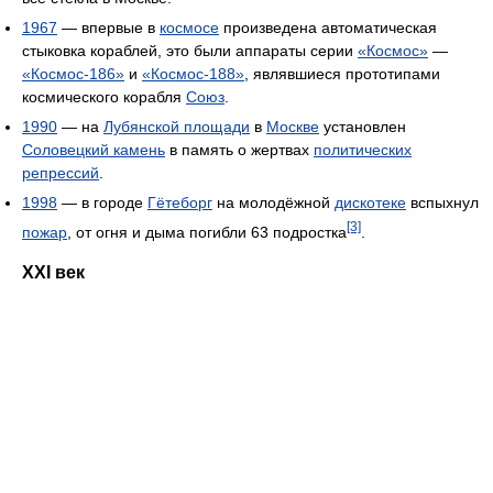
1967
— впервые в
космосе
произведена автоматическая
стыковка кораблей, это были аппараты серии
«Космос»
—
«Космос-186»
и
«Космос-188»
, являвшиеся прототипами
космического корабля
Союз
.
1990
— на
Лубянской площади
в
Москве
установлен
Соловецкий камень
в память о жертвах
политических
репрессий
.
1998
— в городе
Гётеборг
на молодёжной
дискотеке
вспыхнул
[3]
пожар
, от огня и дыма погибли 63 подростка
.
XXI век