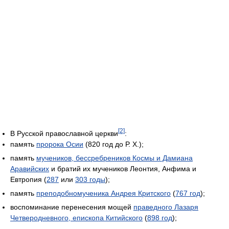
[2]
В Русской православной церкви
:
память
пророка Осии
(820 год до Р. Х.);
память
мучеников, бессребреников Космы и Дамиана
Аравийских
и братий их мучеников Леонтия, Анфима и
Евтропия (
287
или
303 годы
);
память
преподобномученика Андрея Критского
(
767 год
);
воспоминание перенесения мощей
праведного Лазаря
Четверодневного, епископа Китийского
(
898 год
);