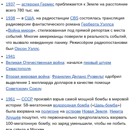
1937
—
астероид Гермес
приближается к Земле на расстояние
всего 780 тыс. км.
1938
— в
США
, на радиостанции
CBS
состоялась трансляция
радиоверсии фантастического романа
Герберта Уэллса
«
Война миров
», стилизованная под прямой репортаж с места
событий. Многие американцы поверили в реальность событий,
что вызвало невиданную панику. Режиссёром радиопостановки
был
Орсон Уэллс
.
1941
Великая Отечественная война
: начался
первый штурм
Севастополя
.
Вторая мировая война
:
Франклин Делано Рузвельт
одобрил
выделение 1 миллиарда долларов в качестве помощи
Советскому Союзу
.
1961
—
СССР
произвёл взрыв самой мощной бомбы в мировой
истории: 58-мегатонная
водородная бомба
(«
Царь-бомба
»)
была взорвана на
полигоне
на
острове
Новая Земля
.
Никита
Хрущёв
пошутил, что первоначально предполагалось взорвать
100-мегатонную бомбу, но заряд уменьшили, чтобы не побить
все стёкла в Москве.