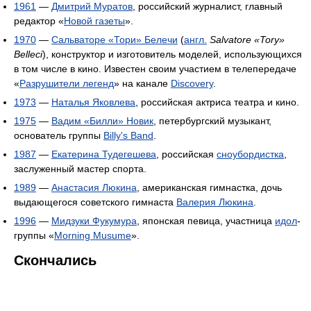
1961
—
Дмитрий Муратов
, российский журналист, главный
редактор «
Новой газеты
».
1970
—
Сальваторе «Тори» Белечи
(
англ.
Salvatore «Tory»
Belleci
), конструктор и изготовитель моделей, использующихся
в том числе в кино. Известен своим участием в телепередаче
«
Разрушители легенд
» на канале
Discovery
.
1973
—
Наталья Яковлева
, российская актриса театра и кино.
1975
—
Вадим «Билли» Новик
, петербургский музыкант,
основатель группы
Billy's Band
.
1987
—
Екатерина Тудегешева
, российская
сноубордистка
,
заслуженный мастер спорта.
1989
—
Анастасия Люкина
, американская гимнастка, дочь
выдающегося советского гимнаста
Валерия Люкина
.
1996
—
Мидзуки Фукумура
, японская певица, участница
идол
-
группы «
Morning Musume
».
Скончались