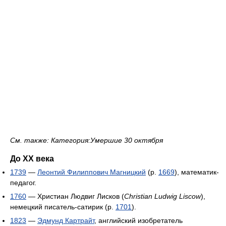
См. также: Категория:Умершие 30 октября
До XX века
1739
—
Леонтий Филиппович Магницкий
(р.
1669
), математик-
педагог.
1760
— Христиан Людвиг Лисков (
Christian Ludwig Liscow
),
немецкий писатель-сатирик (р.
1701
).
1823
—
Эдмунд Картрайт
, английский изобретатель