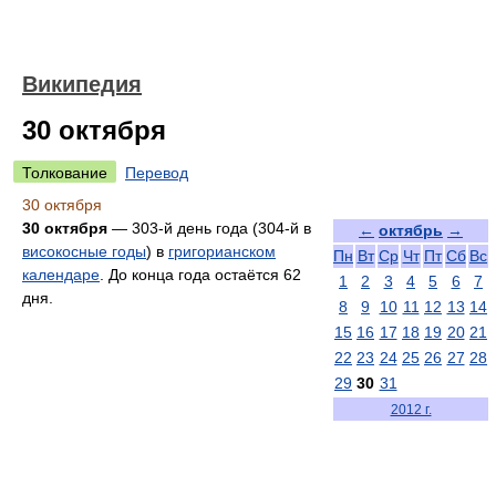
Википедия
30 октября
Толкование
Перевод
30 октября
30 октября
— 303-й день года (304-й в
←
октябрь
→
високосные годы
) в
григорианском
Пн
Вт
Ср
Чт
Пт
Сб
Вс
календаре
. До конца года остаётся 62
1
2
3
4
5
6
7
дня.
8
9
10
11
12
13
14
15
16
17
18
19
20
21
22
23
24
25
26
27
28
29
30
31
2012 г.