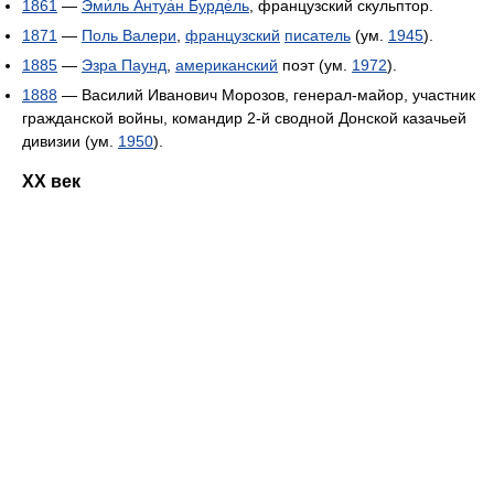
1861
—
Эми́ль Антуа́н Бурде́ль
, французский скульптор.
1871
—
Поль Валери
,
французский
писатель
(ум.
1945
).
1885
—
Эзра Паунд
,
американский
поэт (ум.
1972
).
1888
— Василий Иванович Морозов, генерал-майор, участник
гражданской войны, командир 2-й сводной Донской казачьей
дивизии (ум.
1950
).
XX век