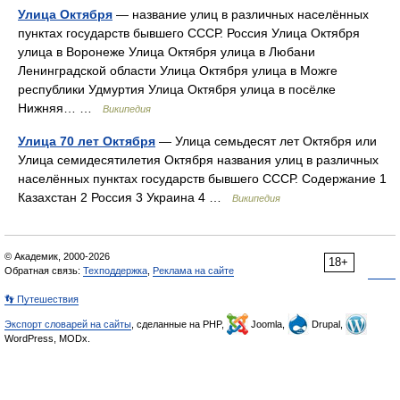
Улица Октября
— название улиц в различных населённых
пунктах государств бывшего СССР. Россия Улица Октября
улица в Воронеже Улица Октября улица в Любани
Ленинградской области Улица Октября улица в Можге
республики Удмуртия Улица Октября улица в посёлке
Нижняя… …
Википедия
Улица 70 лет Октября
— Улица семьдесят лет Октября или
Улица семидесятилетия Октября названия улиц в различных
населённых пунктах государств бывшего СССР. Содержание 1
Казахстан 2 Россия 3 Украина 4 …
Википедия
© Академик, 2000-2026
18+
Обратная связь:
Техподдержка
,
Реклама на сайте
👣 Путешествия
Экспорт словарей на сайты
, сделанные на PHP,
Joomla,
Drupal,
WordPress, MODx.