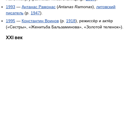
1993
—
Антанас Рамонас
(
Antanas Ramonas
),
литовский
писатель
(р.
1947
).
1995
—
Константин Воинов
(р.
1918
), режиссёр и актёр
(«Сестры», «Женитьба Бальзаминова», «Золотой теленок»).
XXI век