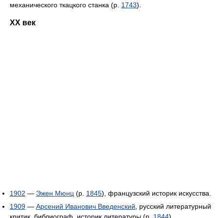
механического ткацкого станка (р.
1743
).
XX век
1902
—
Эжен Мюнц
(р.
1845
), французский историк искусства.
1909
—
Арсений Иванович Введенский
, русский литературный
критик, библиограф, историк литературы (р.
1844
).