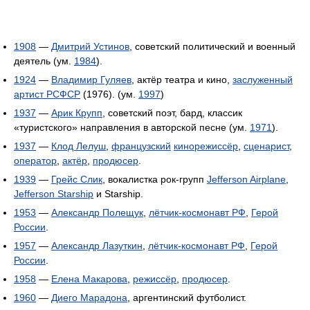
1908
—
Дмитрий Устинов
, советский политический и военный
деятель (ум.
1984
).
1924
—
Владимир Гуляев
, актёр театра и кино,
заслуженный
артист РСФСР
(1976). (ум.
1997
)
1937
—
Арик Крупп
, советский поэт, бард, классик
«туристского» направления в авторской песне (ум.
1971
).
1937
—
Клод Лелуш
,
французский
кинорежиссёр
,
сценарист
,
оператор
,
актёр
,
продюсер
.
1939
—
Грейс Слик
, вокалистка рок-групп
Jefferson Airplane
,
Jefferson Starship
и Starship.
1953
—
Александр Полещук
,
лётчик-космонавт РФ
,
Герой
России
.
1957
—
Александр Лазуткин
,
лётчик-космонавт РФ
,
Герой
России
.
1958
—
Елена Макарова
,
режиссёр
,
продюсер
.
1960
—
Диего Марадона
, аргентинский футболист.