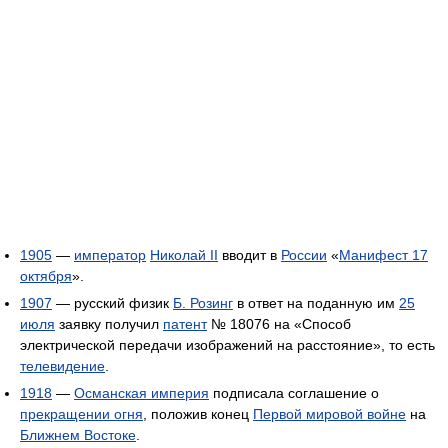
1905
—
император
Николай II
вводит в
России
«
Манифест 17
октября
».
1907
— русский физик
Б. Розинг
в ответ на поданную им
25
июля
заявку получил
патент
№ 18076 на «Способ
электрической передачи изображений на расстояние», то есть
телевидение
.
1918
—
Османская империя
подписала соглашение о
прекращении огня
, положив конец
Первой мировой войне
на
Ближнем Востоке
.