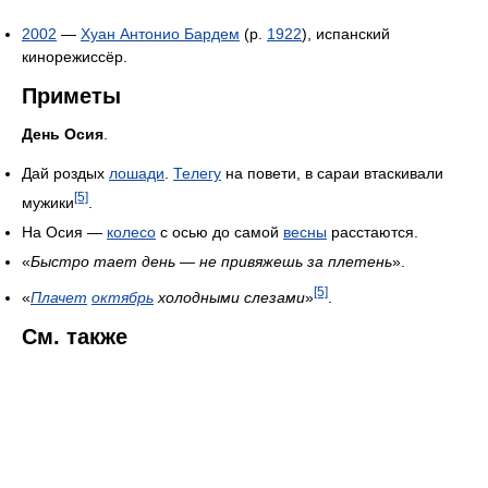
2002
—
Хуан Антонио Бардем
(р.
1922
), испанский
кинорежиссёр.
Приметы
День Осия
.
Дай роздых
лошади
.
Телегу
на повети, в сараи втаскивали
[5]
мужики
.
На Осия —
колесо
с осью до самой
весны
расстаются.
«
Быстро тает день — не привяжешь за плетень
».
[5]
«
Плачет
октябрь
холодными слезами
»
.
См. также