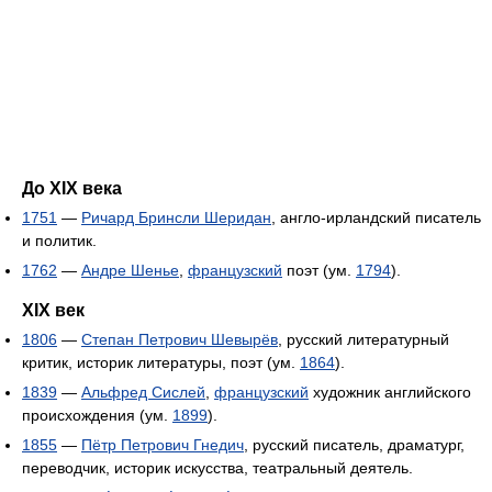
До XIX века
1751
—
Ричард Бринсли Шеридан
, англо-ирландский писатель
и политик.
1762
—
Андре Шенье
,
французский
поэт (ум.
1794
).
XIX век
1806
—
Степан Петрович Шевырёв
, русский литературный
критик, историк литературы, поэт (ум.
1864
).
1839
—
Альфред Сислей
,
французский
художник английского
происхождения (ум.
1899
).
1855
—
Пётр Петрович Гнедич
, русский писатель, драматург,
переводчик, историк искусства, театральный деятель.