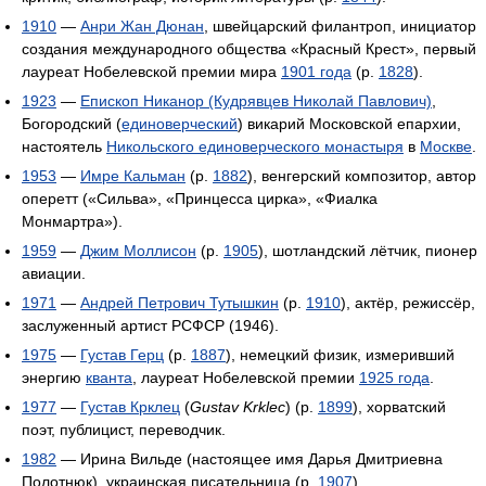
1910
—
Анри Жан Дюнан
, швейцарский филантроп, инициатор
создания международного общества «Красный Крест», первый
лауреат Нобелевской премии мира
1901 года
(р.
1828
).
1923
—
Епископ Никанор (Кудрявцев Николай Павлович)
,
Богородский (
единоверческий
) викарий Московской епархии,
настоятель
Никольского единоверческого монастыря
в
Москве
.
1953
—
Имре Кальман
(р.
1882
), венгерский композитор, автор
оперетт («Сильва», «Принцесса цирка», «Фиалка
Монмартра»).
1959
—
Джим Моллисон
(р.
1905
), шотландский лётчик, пионер
авиации.
1971
—
Андрей Петрович Тутышкин
(р.
1910
), актёр, режиссёр,
заслуженный артист РСФСР (1946).
1975
—
Густав Герц
(р.
1887
), немецкий физик, измеривший
энергию
кванта
, лауреат Нобелевской премии
1925 года
.
1977
—
Густав Крклец
(
Gustav Krklec
) (р.
1899
), хорватский
поэт, публицист, переводчик.
1982
— Ирина Вильде (настоящее имя Дарья Дмитриевна
Полотнюк), украинская писательница (р.
1907
).