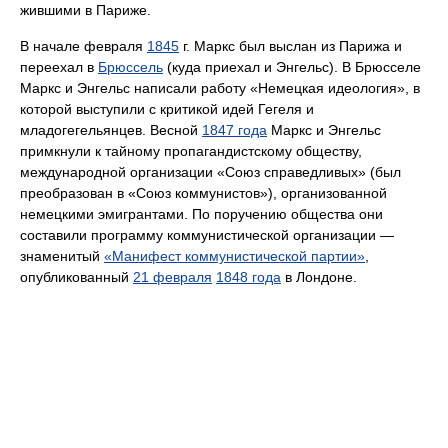
жившими в Париже.
В начале февраля
1845
г. Маркс был выслан из Парижа и
переехал в
Брюссель
(куда приехал и Энгельс). В Брюсселе
Маркс и Энгельс написали работу «Немецкая идеология», в
которой выступили с критикой идей Гегеля и
младогегельянцев. Весной
1847 года
Маркс и Энгельс
примкнули к тайному пропагандистскому обществу,
международной организации «Союз справедливых» (был
преобразован в «Союз коммунистов»), организованной
немецкими эмигрантами. По поручению общества они
составили программу коммунистической организации —
знаменитый
«Манифест коммунистической партии»
,
опубликованный
21 февраля
1848 года
в Лондоне.