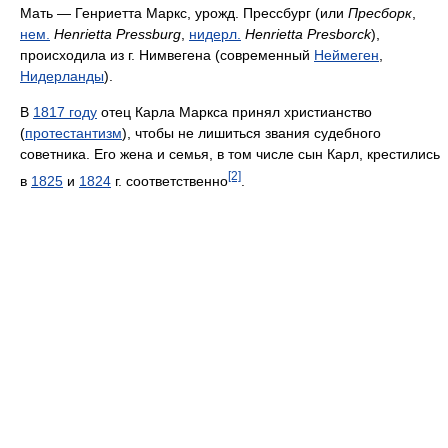
Мать — Генриетта Маркс, урожд. Прессбург (или
Пресборк
,
нем.
Henrietta Pressburg
,
нидерл.
Henrietta Presborck
),
происходила из г. Нимвегена (современный
Неймеген
,
Нидерланды
).
В
1817 году
отец Карла Маркса принял христианство
(
протестантизм
), чтобы не лишиться звания судебного
советника. Его жена и семья, в том числе сын Карл, крестились
[2]
в
1825
и
1824
г. соответственно
.