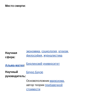
Место смерти:
экономика
,
социология
,
атеизм
,
Научная
философия
,
журналистика
сфера:
Берлинский университет
Альма-матер
:
Научный
Бруно Бауэр
руководитель:
Основоположник
марксизма
,
автор теории
прибавочной
стоимости