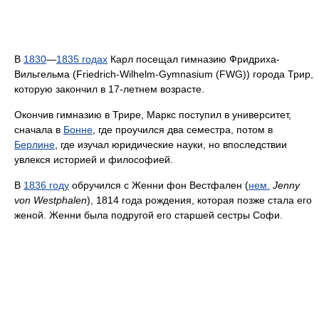
В
1830
—
1835 годах
Карл посещал гимназию Фридриха-
Вильгельма (Friedrich-Wilhelm-Gymnasium (FWG)) города Трир,
которую закончил в 17-летнем возрасте.
Окончив гимназию в Трире, Маркс поступил в университет,
сначала в
Бонне
, где проучился два семестра, потом в
Берлине
, где изучал юридические науки, но впоследствии
увлекся историей и философией.
В
1836 году
обручился с Женни фон Вестфален (
нем.
Jenny
von Westphalen
), 1814 года рождения, которая позже стала его
женой. Женни была подругой его старшей сестры Софи.