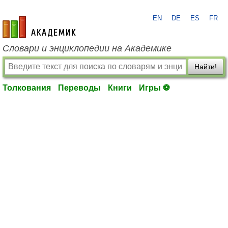
EN
DE
ES
FR
academic.ru
Словари и энциклопедии на Академике
Найти!
Толкования
Переводы
Книги
Игры ⚽