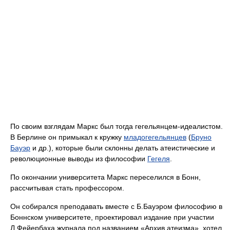
По своим взглядам Маркс был тогда гегельянцем-идеалистом.
В Берлине он примыкал к кружку
младогегельянцев
(
Бруно
Бауэр
и др.), которые были склонны делать атеистические и
революционные выводы из философии
Гегеля
.
По окончании университета Маркс переселился в Бонн,
рассчитывая стать профессором.
Он собирался преподавать вместе с Б.Бауэром философию в
Боннском университете, проектировал издание при участии
Л.Фейербаха журнала под названием «Архив атеизма», хотел