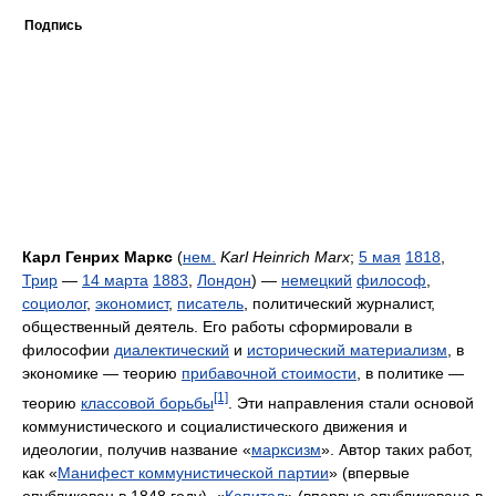
Подпись
Карл Генрих Маркс
(
нем.
Karl Heinrich Marx
;
5 мая
1818
,
Трир
—
14 марта
1883
,
Лондон
) —
немецкий
философ
,
социолог
,
экономист
,
писатель
, политический журналист,
общественный деятель. Его работы сформировали в
философии
диалектический
и
исторический материализм
, в
экономике — теорию
прибавочной стоимости
, в политике —
[1]
теорию
классовой борьбы
. Эти направления стали основой
коммунистического и социалистического движения и
идеологии, получив название «
марксизм
». Автор таких работ,
как «
Манифест коммунистической партии
» (впервые
опубликован в 1848 году), «
Капитал
» (впервые опубликована в