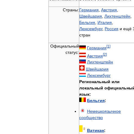
Страны:
Германия
,
Австрия
,
Швейцария
,
Лихтенштейн
,
Бельгия
,
Италия
,
Люксембург
,
Россия
и
ещё
стран
Официальный
[
1
]
Германия
статус:
[
2
]
Австрия
Лихтенштейн
Швейцария
Люксембург
Региональный
или
локальный
официальны
язык:
Бельгия
:
Немецкоязычное
сообщество
Ватикан
: