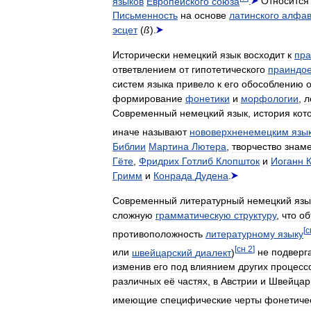
языков
Европейского
союза
.
Относится
Письменность
на
основе
латинского
алфав
эсцет
(
ß
).
Исторически
немецкий
язык
восходит
к
пра
ответвлением
от
гипотетического
праиндое
систем
языка
привело
к
его
обособлению
о
формирование
фонетики
и
морфологии
,
л
Современный
немецкий
язык
,
история
кот
иначе
называют
нововерхненемецким
язы
Библии
Мартина
Лютера
,
творчество
знам
Гёте
,
Фридрих
Готлиб
Клопшток
и
Иоганн
Гримм
и
Конрада
Дудена
.
Современный
литературный
немецкий
язы
сложную
грамматическую
структуру
,
что
об
[
с
противоположность
литературному
языку
[
сн
2
]
или
швейцарский
диалект
)
не
подверг
изменив
его
под
влиянием
других
процесс
различных
её
частях
,
в
Австрии
и
Швейцар
имеющие
специфические
черты
фонетиче