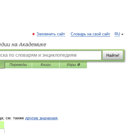
Запомнить сайт
Словарь на свой сайт
RU
едии на Академике
Найти!
Переводы
Книги
Игры ⚽
да
;
см
.
также
другие
значения
.