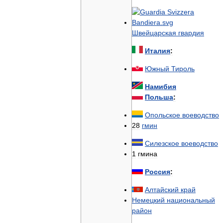
Швейцарская
гвардия
Италия
:
Южный
Тироль
Намибия
Польша
:
Опольское
воеводство
28
гмин
Силезское
воеводство
1
гмина
Россия
:
Алтайский
край
Немецкий
национальный
район