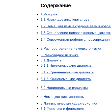
Содержание
1
История
1
.
1
Языки
древних
германцев
1
.
2
Немецкий
язык
в
средние
века
и
новое
1
.
3
Становление
нововерхненемецкого
яз
1
.
4
Современная
реформа
правописания
2
Распространение
немецкого
языка
3
Разновидности
языка
3
.
1
Диалекты
3
.
1
.
1
Нижненемецкие
диалекты
3
.
1
.
2
Средненемецкие
диалекты
3
.
1
.
3
Южнонемецкие
диалекты
3
.
2
Национальные
варианты
4
Немецкая
письменность
5
Лингвистическая
характеристика
5
.
1
Фонетика
и
фонология