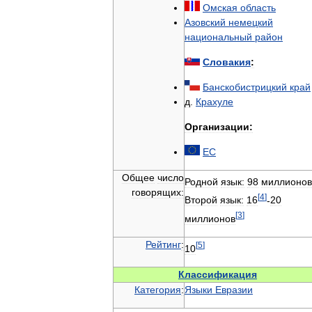
Омская
область
Азовский
немецкий
национальный
район
Словакия
:
Банскобистрицкий
край
д
.
Крахуле
Организации:
ЕС
Общее
число
Родной
язык:
98
миллионов
говорящих:
[
4
]
Второй
язык:
16
-
20
[
3
]
миллионов
Рейтинг
:
[
5
]
10
Классификация
Категория
:
Языки
Евразии