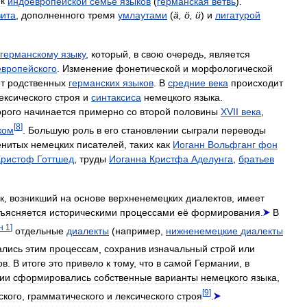
к
индоевропейской
семье
языков
(
германская
ветвь
).
ита
,
дополненного
тремя
умлаутами
(
ä
,
ö
,
ü
)
и
лигатурой
германскому
языку
,
который
,
в
свою
очередь
,
является
вропейского
.
Изменение
фонетической
и
морфологической
т
родственных
германских
языков
.
В
средние
века
происходит
ексического
строя
и
синтаксиса
немецкого
языка
.
орого
начинается
примерно
со
второй
половины
XVII
века
,
[
8
]
ком
.
Большую
роль
в
его
становлении
сыграли
переводы
енитых
немецких
писателей
,
таких
как
Иоганн
Вольфганг
фон
Кристоф
Готтшед
,
труды
Иоганна
Кристфа
Аделунга
,
братьев
к
,
возникший
на
основе
верхненемецких
диалектов
,
имеет
ъясняется
историческими
процессами
её
формирования
.
В
н
1
]
отдельные
диалекты
(
например
,
нижненемецкие
диалекты
ались
этим
процессам
,
сохранив
изначальный
строй
или
ов
.
В
итоге
это
привело
к
тому
,
что
в
самой
Германии
,
в
ии
сформировались
собственные
варианты
немецкого
языка
,
[
9
]
ского
,
грамматического
и
лексического
строя
.