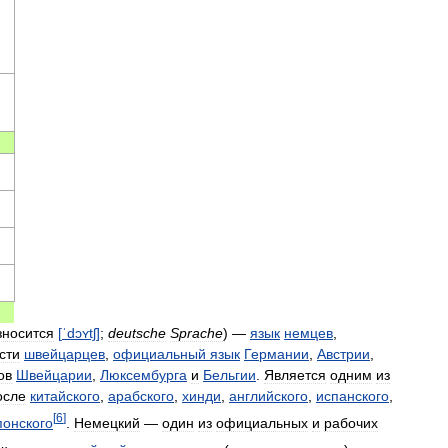
зносится
[
ˈdɔʏtʃ
]
;
deutsche
Sprache
) —
язык
немцев
,
сти
швейцарцев
,
официальный
язык
Германии
,
Австрии
,
ов
Швейцарии
,
Люксембурга
и
Бельгии
.
Является
одним
из
осле
китайского
,
арабского
,
хинди
,
английского
,
испанского
,
[
6
]
понского
.
Немецкий
—
один
из
официальных
и
рабочих