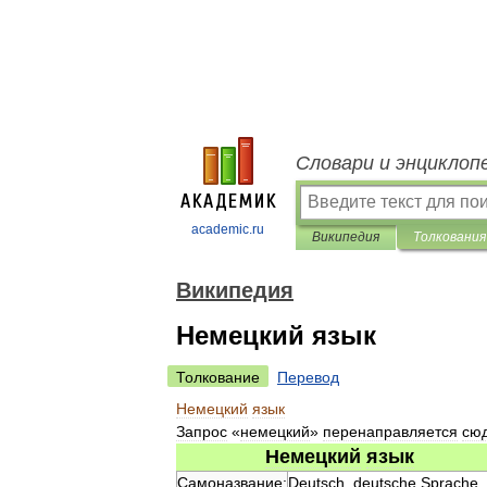
Словари и энциклоп
academic.ru
Википедия
Толкования
Википедия
Немецкий язык
Толкование
Перевод
Немецкий
язык
Запрос
«
немецкий
»
перенаправляется
сю
Немецкий
язык
Самоназвание:
Deutsch
,
deutsche
Sprache