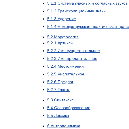
5
.
1
.
1
Система
гласных
и
согласных
звуков
5
.
1
.
2
Транскрипционные
знаки
5
.
1
.
3
Ударение
5
.
1
.
4
Немецко
-
русская
практическая
транс
5
.
2
Морфология
5
.
2
.
1
Артикль
5
.
2
.
2
Имя
существительное
5
.
2
.
3
Имя
прилагательное
5
.
2
.
4
Местоимения
5
.
2
.
5
Числительное
5
.
2
.
6
Предлог
5
.
2
.
7
Глагол
5
.
3
Синтаксис
5
.
4
Словообразование
5
.
5
Лексика
6
Антропонимика