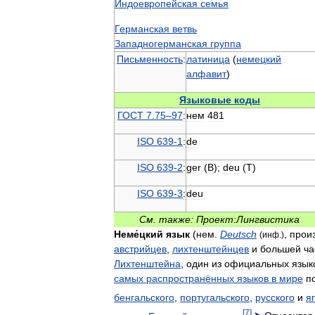
Индоевропейская
семья
Германская
ветвь
Западногерманская
группа
Письменность
:
латиница
(
немецкий
алфавит
)
Языковые
коды
ГОСТ
7
.
75
–
97
:
нем
481
ISO
639
-
1
:
de
ISO
639
-
2
:
ger
(
B
);
deu
(
T
)
ISO
639
-
3
:
deu
См
.
также:
Проект:Лингвистика
Неме́цкий
язык
(
нем
.
Deutsch
,
прои
(
инф
.)
австрийцев
,
лихтенштейнцев
и
большей
ча
Лихтенштейна
,
один
из
официальных
язык
самых
распространённых
языков
в
мире
п
бенгальского
,
португальского
,
русского
и
я
[
7
]