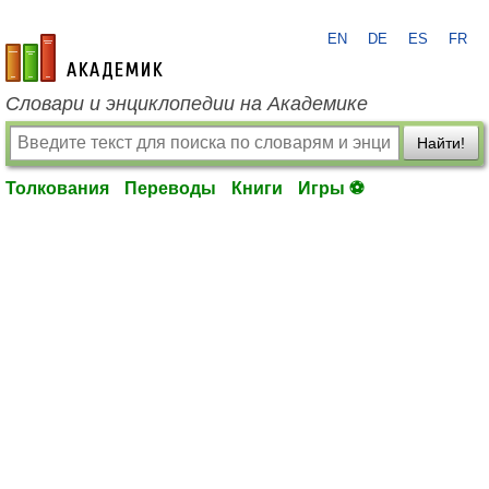
EN
DE
ES
FR
academic.ru
Словари и энциклопедии на Академике
Найти!
Толкования
Переводы
Книги
Игры ⚽