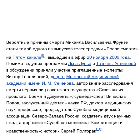
Вероятные причины смерти Михаила Васильевича Фрунзе
стали темой одного из выпусков телепередачи «После смерти»
[9]
на
Пятом канале
, вышедшей в эфир
20 ноября
2009 года
.
Помимо ведущих программы
Льва Лурье
и
Татьяны Устиновой
в обсуждении приняли участие приглашённые эксперты:
Виктор Тополянский,
доцент
Московской медицинской
академии имени И. М. Сеченова
, автор книги-расследования
смерти первых лиц советского государства «Сквозняк из
прошлого. Время и документы»; судмедэксперт Вячеслав
Попов, заслуженный деятель науки РФ, доктор медицинских
наук, профессор, председатель Судебно-медицинской
ассоциации Северо-Запада России, создатель двух научных
школ, автор книги «Судебная медицина. Компетенция и
[10]
нравственность»; историк Сергей Полторак