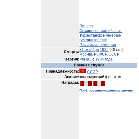
Пишпек
,
Семиреченская область
,
Туркестанское генерал-
губернаторство
,
Российская империя
31 октября
1925
(40 лет)
Смерть:
Москва
,
РСФСР
,
СССР
Партия:
РКП(б)
с
1904 года
Военная служба
Принадлежность:
СССР
Звание:
командующий фронтом
Награды:
Почётное революционное оружие