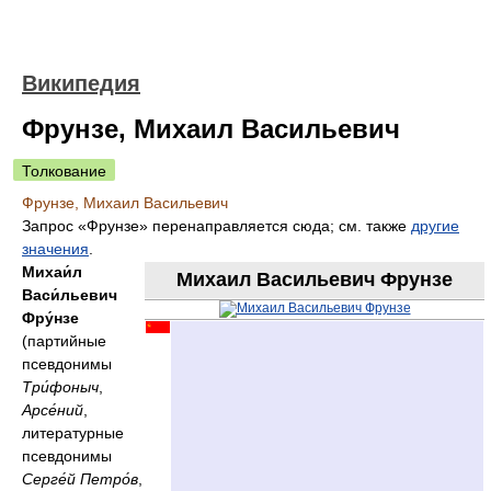
Википедия
Фрунзе, Михаил Васильевич
Толкование
Фрунзе, Михаил Васильевич
Запрос «Фрунзе» перенаправляется сюда; см. также
другие
значения
.
Михаи́л
Михаил Васильевич Фрунзе
Васи́льевич
Фру́нзе
(партийные
псевдонимы
Три́фоныч
,
Арсе́ний
,
литературные
псевдонимы
Серге́й Петро́в
,