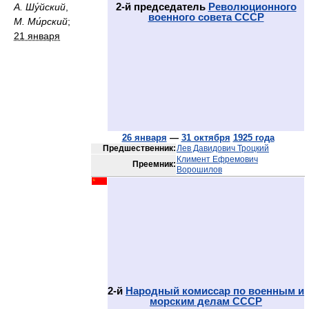
2-й председатель
Революционного
А. Шу́йский
,
военного совета СССР
М. Ми́рский
;
21 января
26 января
—
31 октября
1925 года
Предшественник:
Лев Давидович Троцкий
Климент Ефремович
Преемник:
Ворошилов
2-й
Народный комиссар по военным и
морским делам СССР