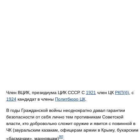
Член ВЦИК, президиума ЦИК СССР. С
1921
член ЦК
РКП(б)
, с
1924
кандидат в члены
Политбюро ЦК
.
В годы Гражданской войны неоднократно давал гарантии
безопасности от себя лично тем противникам Советской
власти, кто добровольно сложит оружие и явится с повинной в
ЧК (зауральским казакам, офицерам армии в Крыму, бухарским
[6]
«басмачам», махновцам)
.