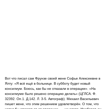
Вот что писал сам Фрунзе своей жене Софье Алексеевне в
Ялту: «Я всё ещё в больнице. В субботу будет новый
консилиум. Боюсь, как бы не отказали в операции». «На
консилиуме было решено операцию делать» (ЦГЛСА. Ф.
32392. Оп.1. Д.142. Л. 3-5. Автограф). Михаил Васильевич
пишет жене, что этим решением удовлетворён. О том, что
хотел бы отказаться от операции, — ни слова. Наоборот, он