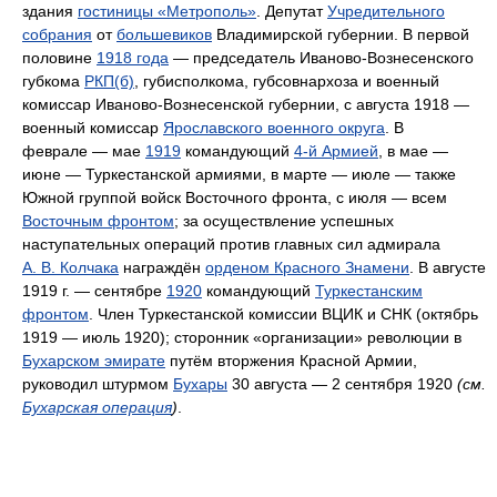
здания
гостиницы «Метрополь»
. Депутат
Учредительного
собрания
от
большевиков
Владимирской губернии. В первой
половине
1918 года
— председатель Иваново-Вознесенского
губкома
РКП(б)
, губисполкома, губсовнархоза и военный
комиссар Иваново-Вознесенской губернии, с августа 1918 —
военный комиссар
Ярославского военного округа
. В
феврале — мае
1919
командующий
4-й Армией
, в мае —
июне — Туркестанской армиями, в марте — июле — также
Южной группой войск Восточного фронта, с июля — всем
Восточным фронтом
; за осуществление успешных
наступательных операций против главных сил адмирала
А. В. Колчака
награждён
орденом Красного Знамени
. В августе
1919 г. — сентябре
1920
командующий
Туркестанским
фронтом
. Член Туркестанской комиссии ВЦИК и СНК (октябрь
1919 — июль 1920); сторонник «организации» революции в
Бухарском эмирате
путём вторжения Красной Армии,
руководил штурмом
Бухары
30 августа — 2 сентября 1920
(см.
Бухарская операция
)
.