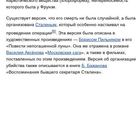
наркотического вещества (хлороформа), непереносимость
которого была у Фрунзе.
Существует версия, что его смерть не была случайной, а была
организована
Сталиным
, который особенно настаивал на
[8]
проведении операции
. Эта версия была описана в
художественных произведениях —
Борисом Пильняком
в его
«Повести непогашенной луны». Она же отражена в романе
Василия Аксёнова
«
Московская сага
», а также в фильмах,
поставленных по этим произведениям. Версия об организации
убийства также описывается в книге
Б. Бажанова
«Воспоминания бывшего секретаря Сталина».