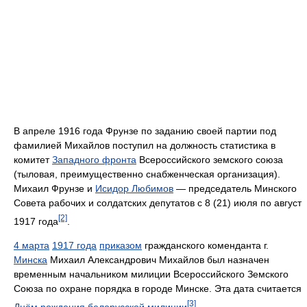
В апреле 1916 года Фрунзе по заданию своей партии под
фамилией Михайлов поступил на должность статистика в
комитет
Западного фронта
Всероссийского земского союза
(тыловая, преимущественно снабженческая организация).
Михаил Фрунзе и
Исидор Любимов
— председатель Минского
Совета рабочих и солдатских депутатов с 8 (21) июля по август
[2]
1917 года
.
4 марта
1917 года
приказом
гражданского коменданта г.
Минска
Михаил Александрович Михайлов был назначен
временным начальником милиции Всероссийского Земского
Союза по охране порядка в городе Минске. Эта дата считается
[3]
Днём рождения белорусской милиции
.