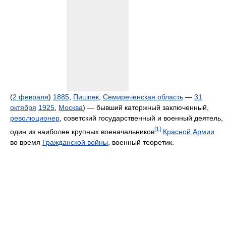
(
2 февраля
)
1885
,
Пишпек
,
Семиреченская область
—
31
октября
1925
,
Москва
) — бывший каторжный заключенный,
революционер
, советский государственный и военный деятель,
[1]
один из наиболее крупных военачальников
Красной Армии
во время
Гражданской войны
, военный теоретик.