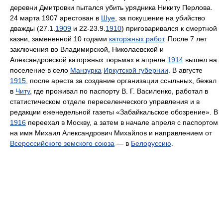
деревни Дмитровки пытался убить урядника Никиту Перлова.
24 марта 1907 арестован в
Шуе
, за покушение на убийство
дважды (27.1.
1909
и 22-23.9.
1910
) приговаривался к смертной
казни, замененной 10 годами
каторжных работ
. После 7 лет
заключения во Владимирской, Николаевской и
Александровской каторжных тюрьмах в апреле
1914
вышел на
поселение в село
Манзурка
Иркутской губернии
. В августе
1915
, после ареста за создание организации ссыльных, бежал
в
Читу
, где проживал по паспорту В. Г. Василенко, работал в
статистическом отделе переселенческого управления и в
редакции еженедельной газеты «Забайкальское обозрение». В
1916
переехал в Москву, а затем в начале апреля с паспортом
на имя Михаил Александрович Михайлов и направлением от
Всероссийского земского союза
— в
Белоруссию
.