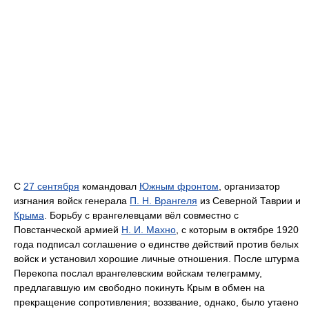
С
27 сентября
командовал
Южным фронтом
, организатор
изгнания войск генерала
П. Н. Врангеля
из Северной Таврии и
Крыма
. Борьбу с врангелевцами вёл совместно с
Повстанческой армией
Н. И. Махно
, с которым в октябре 1920
года подписал соглашение о единстве действий против белых
войск и установил хорошие личные отношения. После штурма
Перекопа послал врангелевским войскам телеграмму,
предлагавшую им свободно покинуть Крым в обмен на
прекращение сопротивления; воззвание, однако, было утаено