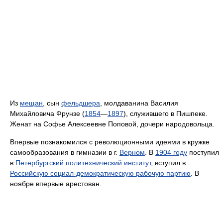
Из
мещан
, сын
фельдшера
, молдаванина Василия
Михайловича Фрунзе (
1854
—
1897
), служившего в Пишпеке.
Женат на Софье Алексеевне Поповой, дочери народовольца.
Впервые познакомился с революционными идеями в кружке
самообразования в гимназии в г.
Верном
. В
1904 году
поступил
в
Петербургский политехнический институт
, вступил в
Российскую социал-демократическую рабочую партию
. В
ноябре впервые арестован.