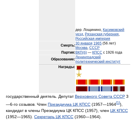
дер. Лощинино,
Касимовский
уезд
,
Рязанская губерния
,
Российская империя
30 января
1965
(56 лет)
Смерть:
Москва
,
СССР
Партия:
ВКП(б)
—
КПСС
с 1926 года
Ленинградский
Образование:
политехнический институт
Награды:
государственный деятель. Депутат
Верховного Совета СССР
3
[1]
—6-го созывов. Член
Президиума ЦК КПСС
(1957—1964
),
кандидат в члены Президиума ЦК КПСС (1957), член
ЦК КПСС
(1952—1965).
Секретарь ЦК КПСС
(1960—1964).