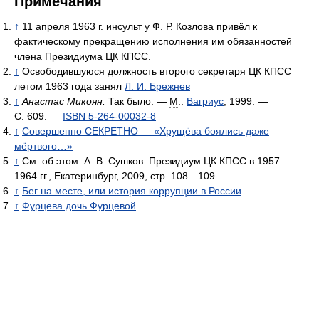
Примечания
↑
11 апреля 1963 г. инсульт у Ф. Р. Козлова привёл к
фактическому прекращению исполнения им обязанностей
члена Президиума ЦК КПСС.
↑
Освободившуюся должность второго секретаря ЦК КПСС
летом 1963 года занял
Л. И. Брежнев
↑
Анастас Микоян.
Так было. —
М
.:
Вагриус
, 1999. —
С. 609. —
ISBN 5-264-00032-8
↑
Совершенно СЕКРЕТНО — «Хрущёва боялись даже
мёртвого…»
↑
См. об этом: А. В. Сушков. Президиум ЦК КПСС в 1957—
1964 гг., Екатеринбург, 2009, стр. 108—109
↑
Бег на месте, или история коррупции в России
↑
Фурцева дочь Фурцевой