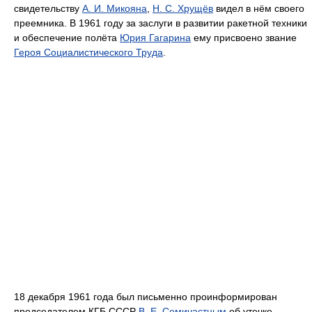
свидетельству
А. И. Микояна
,
Н. С. Хрущёв
видел в нём своего
преемника. В 1961 году за заслуги в развитии ракетной техники
и обеспечение полёта
Юрия Гагарина
ему присвоено звание
Героя Социалистического Труда
.
18 декабря 1961 года был письменно проинформирован
председателем КГБ СССР
В. Е. Семичастным
об утечке