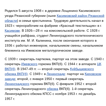
Родился 5 августа 1908 г. в деревне Лощинино Касимовского
уезда Рязанской губернии (ныне
Касимовский район Рязанской
области
) в семье крестьянина. Трудовую деятельность начал в
1923 г. чернорабочим на фабрике «Красный текстильщик» в г.
Касимове
. В 1926—28 гг. на комсомольской работе. С 1928 г.
учащийся рабфака, студент Ленинградского политехнического
института им. М. И. Калинина, после окончания которого в
1936 г. работал инженером, начальником смены, начальником
блюминга на Ижевском металлургическом заводе.
С 1939 г. секретарь парткома, парторг на этом заводе. С 1940 г.
секретарь
Ижевского
горкома ВКП(б). С 1944 г. в аппарате
ЦК
ВКП(б)
. В 1947-49 гг. — второй секретарь
Куйбышевского
обкома ВКП(б)
. С 1949 г. в
Ленинграде
: парторг на
Кировском
заводе
; второй, с января 1950 г. первый секретарь
Ленинградского
горкома ВКП(б). С февраля 1952 г. второй
секретарь Ленинградского
обкома
ВКП(б). 1-й секретарь
Ленинградского обкома КПСС с ноября 1953 г. по декабрь
1957 г.