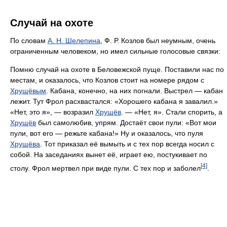
Случай на охоте
По словам
А. Н. Шелепина
, Ф. Р. Козлов был неумным, очень
ограниченным человеком, но имел сильные голосовые связки:
Помню случай на охоте в Беловежской пуще. Поставили нас по
местам, и оказалось, что Козлов стоит на номере рядом с
Хрущёвым
. Кабана, конечно, на них погнали. Выстрел — кабан
лежит. Тут Фрол расхвастался: «Хорошего кабана я завалил.»
«Нет, это я», — возразил
Хрущёв
. — «Нет, я». Стали спорить, а
Хрущёв
был самолюбив, упрям. Достаёт свои пули: «Вот мои
пули, вот его — режьте кабана!» Ну и оказалось, что пуля
Хрущёва
. Тот приказал её вымыть и с тех пор всегда носил с
собой. На заседаниях вынет её, играет ею, постукивает по
[4]
столу. Фрол мертвел при виде пули. С тех пор и заболел
.