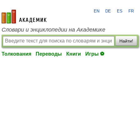
EN
DE
ES
FR
academic.ru
Словари и энциклопедии на Академике
Найти!
Толкования
Переводы
Книги
Игры ⚽