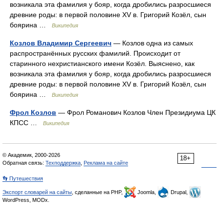
возникала эта фамилия у бояр, когда дробились разросшиеся
древние роды: в первой половине XV в. Григорий Козёл, сын
боярина …
Википедия
Козлов Владимир Сергеевич
— Козлов одна из самых
распространённых русских фамилий. Происходит от
старинного нехристианского имени Козёл. Выяснено, как
возникала эта фамилия у бояр, когда дробились разросшиеся
древние роды: в первой половине XV в. Григорий Козёл, сын
боярина …
Википедия
Фрол Козлов
— Фрол Романович Козлов Член Президиума ЦК
КПСС …
Википедия
© Академик, 2000-2026
18+
Обратная связь:
Техподдержка
,
Реклама на сайте
👣 Путешествия
Экспорт словарей на сайты
, сделанные на PHP,
Joomla,
Drupal,
WordPress, MODx.