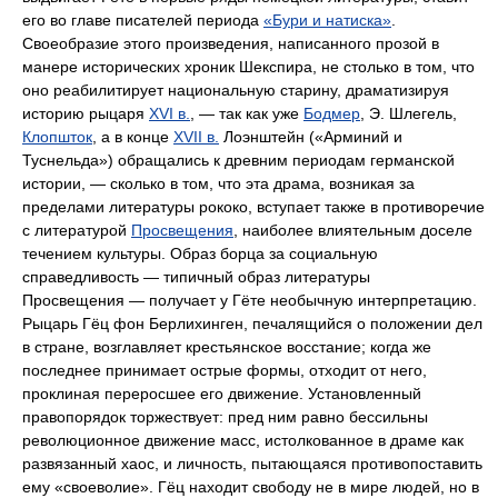
его во главе писателей периода
«Бури и натиска»
.
Своеобразие этого произведения, написанного прозой в
манере исторических хроник Шекспира, не столько в том, что
оно реабилитирует национальную старину, драматизируя
историю рыцаря
XVI в.
, — так как уже
Бодмер
, Э. Шлегель,
Клопшток
, а в конце
XVII в.
Лоэнштейн («Арминий и
Туснельда») обращались к древним периодам германской
истории, — сколько в том, что эта драма, возникая за
пределами литературы рококо, вступает также в противоречие
с литературой
Просвещения
, наиболее влиятельным доселе
течением культуры. Образ борца за социальную
справедливость — типичный образ литературы
Просвещения — получает у Гёте необычную интерпретацию.
Рыцарь Гёц фон Берлихинген, печалящийся о положении дел
в стране, возглавляет крестьянское восстание; когда же
последнее принимает острые формы, отходит от него,
проклиная переросшее его движение. Установленный
правопорядок торжествует: пред ним равно бессильны
революционное движение масс, истолкованное в драме как
развязанный хаос, и личность, пытающаяся противопоставить
ему «своеволие». Гёц находит свободу не в мире людей, но в