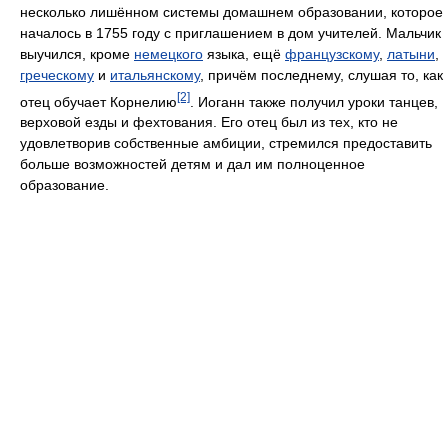
несколько лишённом системы домашнем образовании, которое
началось в 1755 году с приглашением в дом учителей. Мальчик
выучился, кроме
немецкого
языка, ещё
французскому
,
латыни
,
греческому
и
итальянскому
, причём последнему, слушая то, как
[2]
отец обучает Корнелию
. Иоганн также получил уроки танцев,
верховой езды и фехтования. Его отец был из тех, кто не
удовлетворив собственные амбиции, стремился предоставить
больше возможностей детям и дал им полноценное
образование.