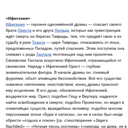
«Ифигения»
Ифигения
— героиня одноимённой драмы — спасает своего
брата
Ореста
и его друга
Пилада
, которых как чужестранцев
ждёт смерть на берегах Тавриды, тем, что предаёт свою и их
судьбу в руки
Тоанта
— царя Тавриды, отказываясь от иных,
предложенных Пиладом, путей спасения. Этим поступком она
снимает с рода
Тантала
тяготеющее над ним проклятие.
Своеволие Тантала искуплено Ифигенией, отрекающейся от
своеволия. Наряду с Ифигенией Орест — глубоко
знаменательная фигура. В начале драмы он, гонимый
фуриями, объят зловещим беспокойством. Всё его существо
охвачено смятением, неистовством; конец драмы приносит
ему исцеление. В его душе, обновленной Ифигенией,
воцаряется мир. Орест, подобно Гёцу и Вертеру, надеялся
найти освобождение в смерти; подобно Прометею, он видел в
олимпийцах существ, враждебных человеку; подобно многим
персонажам эпохи «Бури и натиска», он не в силах был нигде
обрести «отдыха и покоя» [ср. стихотворение «Jägers
Nachtlied» — «Ночная песнь охотника» («никогда, ни дома, ни в