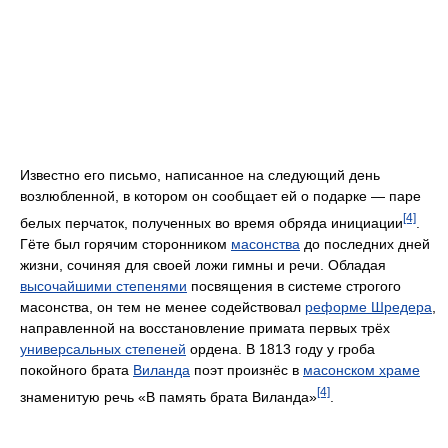
Известно его письмо, написанное на следующий день
возлюбленной, в котором он сообщает ей о подарке — паре
[4]
белых перчаток, полученных во время обряда инициации
.
Гёте был горячим сторонником
масонства
до последних дней
жизни, сочиняя для своей ложи гимны и речи. Обладая
высочайшими степенями
посвящения в системе строгого
масонства, он тем не менее содействовал
реформе Шредера
,
направленной на восстановление примата первых трёх
универсальных степеней
ордена. В 1813 году у гроба
покойного брата
Виланда
поэт произнёс в
масонском храме
[4]
знаменитую речь «В память брата Виланда»
.