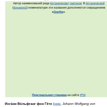
Автор наименований ряда
ботанических
таксонов
. В
ботанической
(
бинарной
) номенклатуре эти названия дополняются сокращением
«
Goethe
»
.
Персональная страница
на сайте
IPNI
Иога́нн Во́льфганг фон Гёте
(
нем.
Johann Wolfgang von