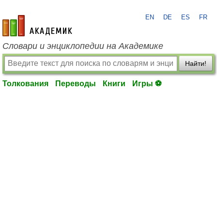
EN
DE
ES
FR
academic.ru
Словари и энциклопедии на Академике
Найти!
Толкования
Переводы
Книги
Игры ⚽