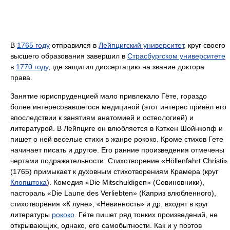
В
1765 году
отправился в
Лейпцигский университет
, круг своего
высшего образования завершил в
Страсбургском университете
в
1770 году
, где защитил диссертацию на звание доктора
права.
Занятие юриспруденцией мало привлекало Гёте, гораздо
более интересовавшегося медициной (этот интерес привёл его
впоследствии к занятиям анатомией и остеологией) и
литературой. В Лейпциге он влюбляется в Кэтхен Шойнкопф и
пишет о ней веселые стихи в жанре рококо. Кроме стихов Гете
начинает писать и другое. Его ранние произведения отмечены
чертами подражательности. Стихотворение «Höllenfahrt Christi»
(1765) примыкает к духовным стихотворениям Крамера (круг
Клопштока
). Комедия «Die Mitschuldigen» (Совиновники),
пастораль «Die Laune des Verliebten» (Каприз влюбленного),
стихотворения «К луне», «Невинность» и др. входят в круг
литературы
рококо
. Гёте пишет ряд тонких произведений, не
открывающих, однако, его самобытности. Как и у поэтов