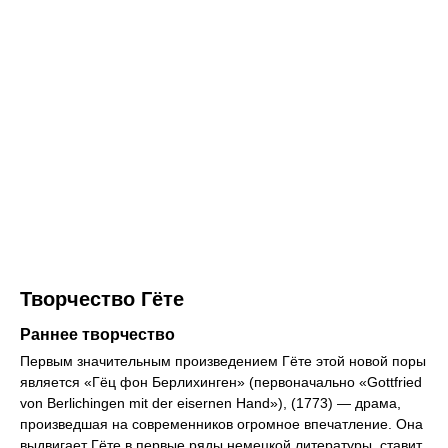
Творчество Гёте
Раннее творчество
Первым значительным произведением Гёте этой новой поры
является «Гёц фон Берлихинген» (первоначально «Gottfried
von Berlichingen mit der eisernen Hand»), (1773) — драма,
произведшая на современников огромное впечатление. Она
выдвигает Гёте в первые ряды немецкой литературы, ставит