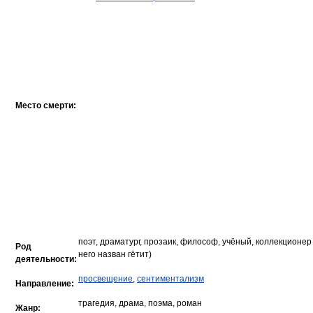
Место смерти:
поэт, драматург, прозаик, философ, учёный, коллекционер
Род
него назван гётит)
деятельности:
просвещение
,
сентиментализм
Направление:
трагедия, драма, поэма, роман
Жанр: