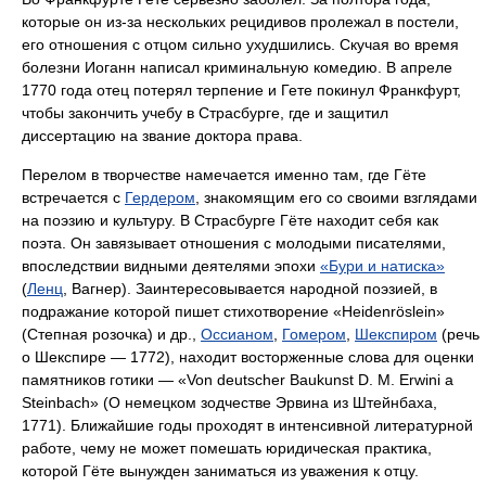
которые он из-за нескольких рецидивов пролежал в постели,
его отношения с отцом сильно ухудшились. Скучая во время
болезни Иоганн написал криминальную комедию. В апреле
1770 года отец потерял терпение и Гете покинул Франкфурт,
чтобы закончить учебу в Страсбурге, где и защитил
диссертацию на звание доктора права.
Перелом в творчестве намечается именно там, где Гёте
встречается с
Гердером
, знакомящим его со своими взглядами
на поэзию и культуру. В Страсбурге Гёте находит себя как
поэта. Он завязывает отношения с молодыми писателями,
впоследствии видными деятелями эпохи
«Бури и натиска»
(
Ленц
, Вагнер). Заинтересовывается народной поэзией, в
подражание которой пишет стихотворение «Heidenröslein»
(Степная розочка) и др.,
Оссианом
,
Гомером
,
Шекспиром
(речь
о Шекспире — 1772), находит восторженные слова для оценки
памятников готики — «Von deutscher Baukunst D. M. Erwini a
Steinbach» (О немецком зодчестве Эрвина из Штейнбаха,
1771). Ближайшие годы проходят в интенсивной литературной
работе, чему не может помешать юридическая практика,
которой Гёте вынужден заниматься из уважения к отцу.