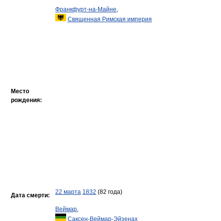
Франкфурт-на-Майне
,
Священная Римская империя
Место
рождения:
22 марта
1832
(82 года)
Дата смерти:
Веймар
,
Саксен-Веймар-Эйзенах