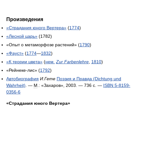
Произведения
«Страдания юного Вертера»
(
1774
)
«Лесной царь»
(1782)
«Опыт о метаморфозе растений» (
1790
)
«Фауст»
(
1774
—
1832
)
«К теории цвета»
(
нем.
Zur Farbenlehre
,
1810
)
«Рейнеке-лис» (
1792
)
Автобиография
И.Гете
Поэзия и Правда (Dichtung und
Wahrheit)
. —
М
.: «Захаров», 2003. — 736 с. —
ISBN 5-8159-
0356-6
«Страдания юного Вертера»