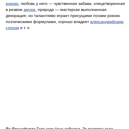
рококо
, любовь у него — чувственная забава, олицетворенная
в резвом
амуре
, природа — мастерски выполненная
декорация; он талантливо играет присущими поэзии рококо
поэтическими формулами, хорошо владеет
александрийским
стихом
и т. п.
Во Франкфурте Гете серьёзно заболел. За полтора года,