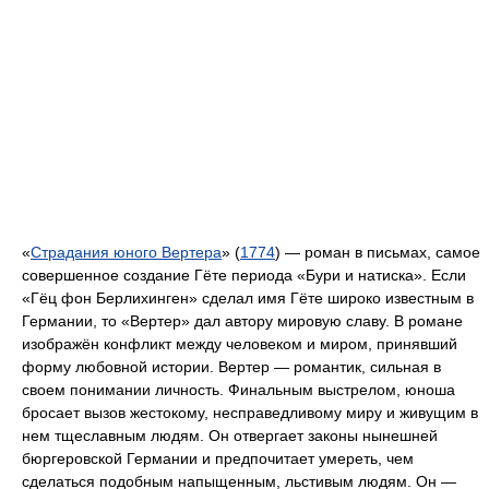
«
Страдания юного Вертера
» (
1774
) — роман в письмах, самое
совершенное создание Гёте периода «Бури и натиска». Если
«Гёц фон Берлихинген» сделал имя Гёте широко известным в
Германии, то «Вертер» дал автору мировую славу. В романе
изображён конфликт между человеком и миром, принявший
форму любовной истории. Вертер — романтик, сильная в
своем понимании личность. Финальным выстрелом, юноша
бросает вызов жестокому, несправедливому миру и живущим в
нем тщеславным людям. Он отвергает законы нынешней
бюргеровской Германии и предпочитает умереть, чем
сделаться подобным напыщенным, льстивым людям. Он —