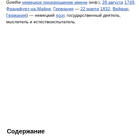
Goethe
немецкое произношение имени
;
28 августа
1749
,
(инф.)
Франкфурт-на-Майне
,
Германия
—
22 марта
1832
,
Веймар
,
Германия
) — немецкий
поэт
, государственный деятель,
мыслитель и естествоиспытатель.
Содержание