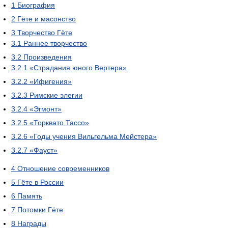
1
Биография
2
Гёте и масонство
3
Творчество Гёте
3.1
Раннее творчество
3.2
Произведения
3.2.1
«Страдания юного Вертера»
3.2.2
«Ифигения»
3.2.3
Римские элегии
3.2.4
«Эгмонт»
3.2.5
«Торквато Тассо»
3.2.6
«Годы учения Вильгельма Мейстера»
3.2.7
«Фауст»
4
Отношение современников
5
Гёте в России
6
Память
7
Потомки Гёте
8
Награды