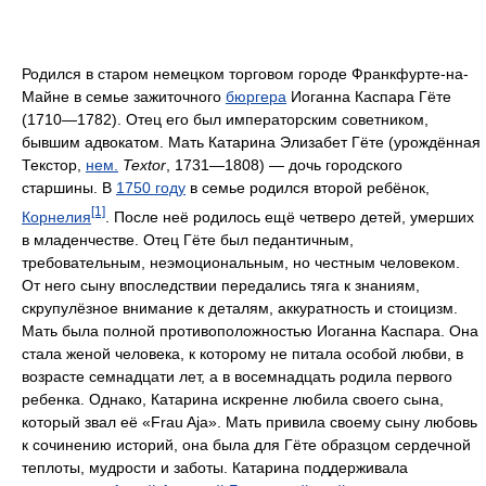
Родился в старом немецком торговом городе Франкфурте-на-
Майне в семье зажиточного
бюргера
Иоганна Каспара Гёте
(1710—1782). Отец его был императорским советником,
бывшим адвокатом. Мать Катарина Элизабет Гёте (урождённая
Текстор,
нем.
Textor
, 1731—1808) — дочь городского
старшины. В
1750 году
в семье родился второй ребёнок,
[1]
Корнелия
. После неё родилось ещё четверо детей, умерших
в младенчестве. Отец Гёте был педантичным,
требовательным, неэмоциональным, но честным человеком.
От него сыну впоследствии передались тяга к знаниям,
скрупулёзное внимание к деталям, аккуратность и стоицизм.
Мать была полной противоположностью Иоганна Каспара. Она
стала женой человека, к которому не питала особой любви, в
возрасте семнадцати лет, а в восемнадцать родила первого
ребенка. Однако, Катарина искренне любила своего сына,
который звал её «Frau Aja». Мать привила своему сыну любовь
к сочинению историй, она была для Гёте образцом сердечной
теплоты, мудрости и заботы. Катарина поддерживала