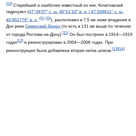
[10]
Старейший и наиболее известный из них, Кочетовский
гидроузел (
47°34′07″ с. ш.
40°51′10″ в. д.
/
47.568611° с. ш.
(G)
(O)
40.852778° в. д.
), расположен в 7,5 км ниже впадения в
Дон реки
Северский Донец
(то есть в 131 км выше по течению
[11]
от города Ростова-на-Дону).
Он был построен в 1914—1919
[12]
годах
и реконструирован в 2004—2008 годах. При
[13]
[14]
реконструкции была добавлена вторая нитка шлюза.