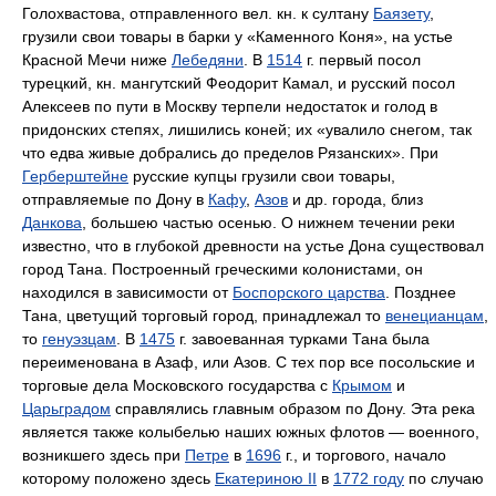
Голохвастова, отправленного вел. кн. к султану
Баязету
,
грузили свои товары в барки у «Каменного Коня», на устье
Красной Мечи ниже
Лебедяни
. В
1514
г. первый посол
турецкий, кн. мангутский Феодорит Камал, и русский посол
Алексеев по пути в Москву терпели недостаток и голод в
придонских степях, лишились коней; их «увалило снегом, так
что едва живые добрались до пределов Рязанских». При
Герберштейне
русские купцы грузили свои товары,
отправляемые по Дону в
Кафу
,
Азов
и др. города, близ
Данкова
, большею частью осенью. О нижнем течении реки
известно, что в глубокой древности на устье Дона существовал
город Тана. Построенный греческими колонистами, он
находился в зависимости от
Боспорского царства
. Позднее
Тана, цветущий торговый город, принадлежал то
венецианцам
,
то
генуэзцам
. В
1475
г. завоеванная турками Тана была
переименована в Азаф, или Азов. С тех пор все посольские и
торговые дела Московского государства с
Крымом
и
Царьградом
справлялись главным образом по Дону. Эта река
является также колыбелью наших южных флотов — военного,
возникшего здесь при
Петре
в
1696
г., и торгового, начало
которому положено здесь
Екатериною II
в
1772 году
по случаю