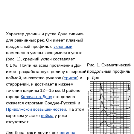
Характер долины и русла Дона типичен
для равнинных рек. Он имеет плавный
продольный профиль с
уклонами
,
постепенно уменьшающимися к устью
(рис. 1), средний уклон составляет
Рис. 1. Схематический
0,1 ‰. Почти на всем протяжении Дон
продольный профиль
имеет разработанную долину с широкой
р. Дон
поймой, множество рукавов (
ериков
) и
староречий, и достигает в нижнем
течении ширины 12—15 км. В районе
города
Калача-на-Дону
его долина
сужается отрогами Средне-Русской и
Приволжской возвышенностей
. На этом
коротком участке
пойма
у реки
отсутствует.
Для Дона, как и других рек
региона
,