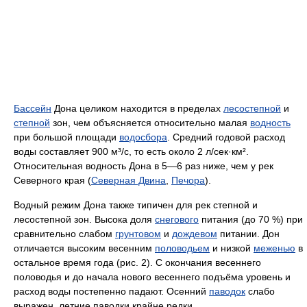
Бассейн
Дона целиком находится в пределах
лесостепной
и
степной
зон, чем объясняется относительно малая
водность
при большой площади
водосбора
. Средний годовой расход
воды составляет 900 м³/с, то есть около 2 л/сек·км².
Относительная водность Дона в 5—6 раз ниже, чем у рек
Северного края (
Северная Двина
,
Печора
).
Водный режим Дона также типичен для рек степной и
лесостепной зон. Высока доля
снегового
питания (до 70 %) при
сравнительно слабом
грунтовом
и
дождевом
питании. Дон
отличается высоким весенним
половодьем
и низкой
меженью
в
остальное время года (рис. 2). С окончания весеннего
половодья и до начала нового весеннего подъёма уровень и
расход воды постепенно падают. Осенний
паводок
слабо
выражен, летние паводки крайне редки.