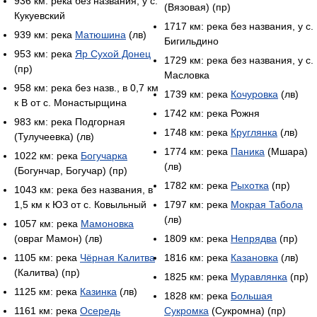
936 км: река без названия, у с.
(Вязовая) (пр)
Кукуевский
1717 км: река без названия, у с.
939 км: река
Матюшина
(лв)
Бигильдино
953 км: река
Яр Сухой Донец
1729 км: река без названия, у с.
(пр)
Масловка
958 км: река без назв., в 0,7 км
1739 км: река
Кочуровка
(лв)
к В от с. Монастырщина
1742 км: река Рожня
983 км: река Подгорная
1748 км: река
Круглянка
(лв)
(Тулучеевка) (лв)
1774 км: река
Паника
(Мшара)
1022 км: река
Богучарка
(лв)
(Богунчар, Богучар) (пр)
1782 км: река
Рыхотка
(пр)
1043 км: река без названия, в
1,5 км к ЮЗ от с. Ковыльный
1797 км: река
Мокрая Табола
(лв)
1057 км: река
Мамоновка
(овраг Мамон) (лв)
1809 км: река
Непрядва
(пр)
1105 км: река
Чёрная Калитва
1816 км: река
Казановка
(лв)
(Калитва) (пр)
1825 км: река
Муравлянка
(пр)
1125 км: река
Казинка
(лв)
1828 км: река
Большая
1161 км: река
Осередь
Сукромка
(Сукромна) (пр)