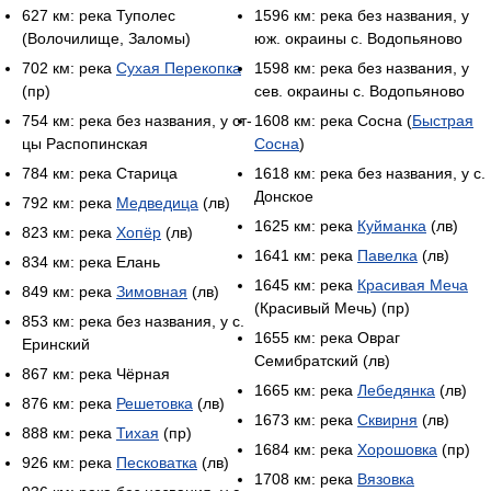
627 км: река Туполес
1596 км: река без названия, у
(Волочилище, Заломы)
юж. окраины с. Водопьяново
702 км: река
Сухая Перекопка
1598 км: река без названия, у
(пр)
сев. окраины с. Водопьяново
754 км: река без названия, у ст-
1608 км: река Сосна (
Быстрая
цы Распопинская
Сосна
)
784 км: река Старица
1618 км: река без названия, у с.
Донское
792 км: река
Медведица
(лв)
1625 км: река
Куйманка
(лв)
823 км: река
Хопёр
(лв)
1641 км: река
Павелка
(лв)
834 км: река Елань
1645 км: река
Красивая Меча
849 км: река
Зимовная
(лв)
(Красивый Мечь) (пр)
853 км: река без названия, у с.
1655 км: река Овраг
Еринский
Семибратский (лв)
867 км: река Чёрная
1665 км: река
Лебедянка
(лв)
876 км: река
Решетовка
(лв)
1673 км: река
Сквирня
(лв)
888 км: река
Тихая
(пр)
1684 км: река
Хорошовка
(пр)
926 км: река
Песковатка
(лв)
1708 км: река
Вязовка