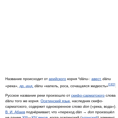
Название происходит от
арийского
корня *
dānu-
:
авест.
dānu
[1]
[2]
«река»,
др.-инд.
dānu
«капель, роса, сочащаяся жидкость»
.
Русское название реки произошло от
скифо-сарматского
слова
dānu
того же корня.
Осетинский язык
, наследник скифо-
сарматского, содержит однокоренное слово
don
(«река, вода»).
В. И. Абаев
подчёркивает, что «переход
dān
→
don
произошёл
не ранее
XIII
—
XIV веков
, когда осетинский (
аланский
) элемент