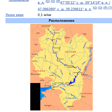
(G)
(O)
(Я)
в. д.
47°05′11″ с. ш.
39°14′19″ в. д.
/
(G)
(O)
(Я)
(T)
47.086389° с. ш.
39.238611° в. д.
Уклон реки
0,1 м/км
Расположение