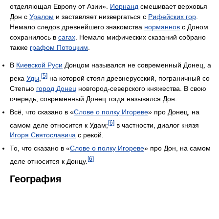
отделяющая Европу от Азии».
Иорнанд
смешивает верховья
Дон с
Уралом
и заставляет низвергаться с
Рифейских гор
.
Немало следов древнейшего знакомства
норманнов
с Доном
сохранилось в
сагах
. Немало мифических сказаний собрано
также
графом Потоцким
.
В
Киевской Руси
Донцом назывался не современный Донец, а
[5]
река
Уды
,
на которой стоял древнерусский, пограничный со
Степью
город Донец
новгород-северского княжества. В свою
очередь, современный Донец тогда назывался Дон.
Всё, что сказано в «
Слове о полку Игореве
» про Донец, на
[6]
самом деле относится к Удам;
в частности, диалог князя
Игоря Святославича
с рекой.
То, что сказано в «
Слове о полку Игореве
» про Дон, на самом
[6]
деле относится к Донцу.
География