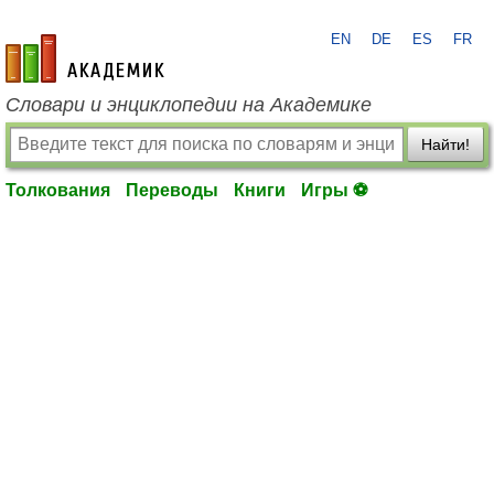
EN
DE
ES
FR
academic.ru
Словари и энциклопедии на Академике
Найти!
Толкования
Переводы
Книги
Игры ⚽