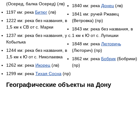
(Осеред, балка Осеред) (лв)
1840 км: река
Донец
(лв)
1197 км: река
Битюг
(лв)
1841 км: ручей Ржавец
1222 км: река без названия, в
(Ветровка) (пр)
1,5 км к СВ от с. Марки
1843 км: река без названия, в
1237 км: река без названия, у с.
1 км к Ю от с. Лупишки
Кобылька
1848 км: река
Люторичь
1244 км: река без названия, в
(Люторич) (пр)
1,5 км к Ю от с. Николаевка
1862 км: река
Бобрик
(Бобрики)
1262 км: река
Икорец
(лв)
(пр)
1299 км: река
Тихая Сосна
(пр)
Географические объекты на Дону