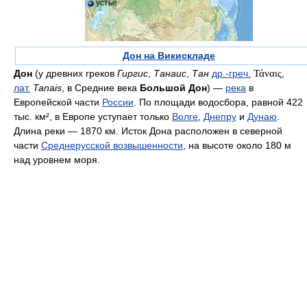
устье
Дон на Викискладе
Дон
(у древних греков
Гиргис
,
Танаис
,
Тан
др.-греч.
Τάναις
,
лат.
Tanais
, в Средние века
Большой Дон
) —
река
в
Европейской части
России
. По площади водосбора, равной 422
тыс. км², в Европе уступает только
Волге
,
Днепру
и
Дунаю
.
Длина реки — 1870 км. Исток Дона расположен в северной
части
Среднерусской возвышенности
, на высоте около 180 м
над уровнем моря.