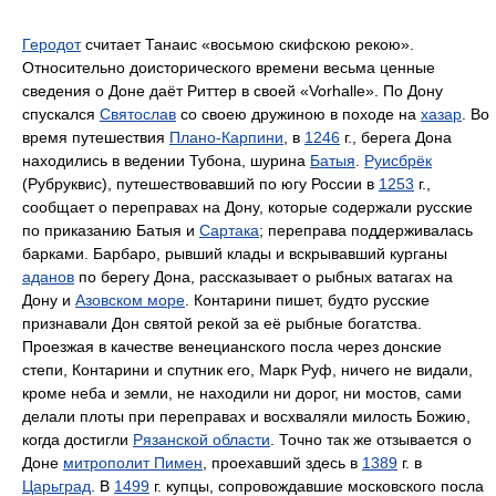
Геродот
считает Танаис «восьмою скифскою рекою».
Относительно доисторического времени весьма ценные
сведения о Доне даёт Риттер в своей «Vorhalle». По Дону
спускался
Святослав
со своею дружиною в походе на
хазар
. Во
время путешествия
Плано-Карпини
, в
1246
г., берега Дона
находились в ведении Тубона, шурина
Батыя
.
Руисбрёк
(Рубруквис), путешествовавший по югу России в
1253
г.,
сообщает о переправах на Дону, которые содержали русские
по приказанию Батыя и
Сартака
; переправа поддерживалась
барками. Барбаро, рывший клады и вскрывавший курганы
аданов
по берегу Дона, рассказывает о рыбных ватагах на
Дону и
Азовском море
. Контарини пишет, будто русские
признавали Дон святой рекой за её рыбные богатства.
Проезжая в качестве венецианского посла через донские
степи, Контарини и спутник его, Марк Руф, ничего не видали,
кроме неба и земли, не находили ни дорог, ни мостов, сами
делали плоты при переправах и восхваляли милость Божию,
когда достигли
Рязанской области
. Точно так же отзывается о
Доне
митрополит Пимен
, проехавший здесь в
1389
г. в
Царьград
. В
1499
г. купцы, сопровождавшие московского посла