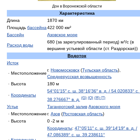
Дон в Воронежской области
Характеристика
Длина
1870 км
Площадь
бассейна
422 000 км²
Бассейн
Азовское море
680 (за зарегулированный период) м³/с (в
Расход воды
вершине устьевой области (ст. Раздорская))
Водоток
Исток
г.
Новомосковск
(
Тульская область
),
· Местоположение
Среднерусская возвышенность
· Высота
180 м
54°01′15″ с. ш.
38°16′36″ в. д.
/
54.020833° с.
·
Координаты
(G)
(O)
(Я)
(T)
38.276667° в. д.
Устье
Таганрогский залив
Азовского моря
· Местоположение
г.
Азов
(
Ростовская область
)
· Высота
0 -2 м м
Координаты
:
47°05′11″ с. ш.
39°14′19″ в. д.
/
47.086389° с. ш.
39.238611°
·
Координаты