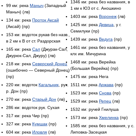
1346 км: река без названия, в
99 км: река
Маныч
(Западный
1 км к ЮЗ от с. Аношкино
Маныч) (лв)
1403 км: река
Воронеж
(лв)
134 км: река
Проток Аксай
1425 км: река
Девица
, у г.
(Аксай) (пр)
Семилуки (пр)
153 км: водоток рукав без назв.,
1439 км: река
Ведуга
(пр)
в 2 км к В от ст. Раздорская
1461 км: река без названия, у
165 км: река
Сал
(Джурак-Сал,
клх им. Мичурина
Джурюк-Сал, Джуру) (лв)
1468 км: река Верейка
218 км: река
Северский Донец
(Большая Верейка) (пр)
(ошибочно — Северный Донец)
(пр)
1475 км: река Нега
220 км: водоток
Кагальник
, рук.
1511 км: река
Аржава
(пр)
р. Дон (пр)
1523 км: река
Снова
(пр)
270 км: река
Старый Дон
(лв)
1529 км: река
Репец
(лв)
286 км: водоток рук. Сухая
1532 км: ручей Гнилуша
317 км: река Чир (пр)
1573 км: река
Хмелинка
(пр)
327 км: река
Кумшак
(пр)
1585 км: река без названия, у с.
604 км: река
Иловля
(лв)
Липовка-Засецкая