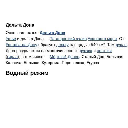
Дельта Дона
Основная статья:
Дельта Дона
Устье
и дельта Дона —
Таганрогский залив
Азовского моря
. От
Ростова-на-Дону
образует
дельту
площадью 540 км². Там
русло
Дона разделяется на многочисленные
рукава
и
протоки
(
гирла
), в том числе —
Мёртвый Донец
, Старый Дон, Большая
Каланча, Большая Кутерьма, Переволока, Егурча.
Водный режим