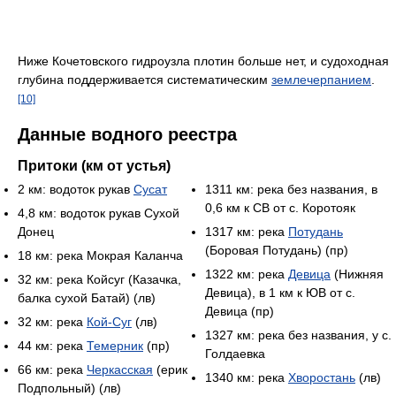
Ниже Кочетовского гидроузла плотин больше нет, и судоходная
глубина поддерживается систематическим
землечерпанием
.
[10]
Данные водного реестра
Притоки (км от устья)
2 км: водоток рукав
Сусат
1311 км: река без названия, в
0,6 км к СВ от с. Коротояк
4,8 км: водоток рукав Сухой
Донец
1317 км: река
Потудань
(Боровая Потудань) (пр)
18 км: река Мокрая Каланча
1322 км: река
Девица
(Нижняя
32 км: река Койсуг (Казачка,
Девица), в 1 км к ЮВ от с.
балка сухой Батай) (лв)
Девица (пр)
32 км: река
Кой-Суг
(лв)
1327 км: река без названия, у с.
44 км: река
Темерник
(пр)
Голдаевка
66 км: река
Черкасская
(ерик
1340 км: река
Хворостань
(лв)
Подпольный) (лв)