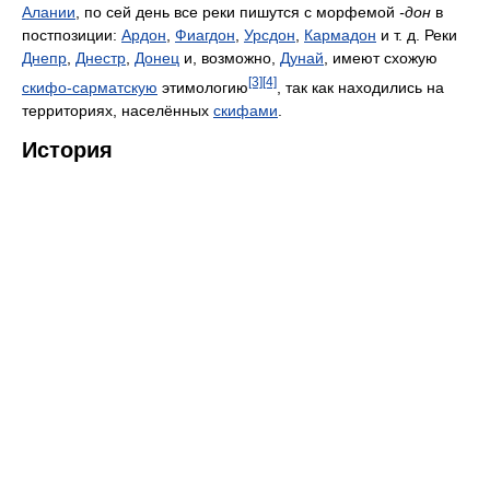
Алании
, по сей день все реки пишутся с морфемой
-дон
в
постпозиции:
Ардон
,
Фиагдон
,
Урсдон
,
Кармадон
и т. д. Реки
Днепр
,
Днестр
,
Донец
и, возможно,
Дунай
, имеют схожую
[3]
[4]
скифо-сарматскую
этимологию
, так как находились на
территориях, населённых
скифами
.
История