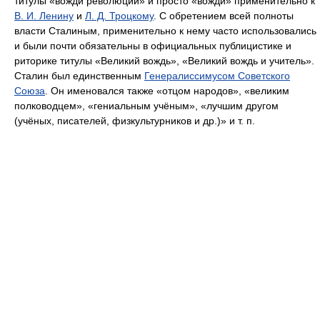
титулы «вожди революции» и просто «вожди» применительно к
В. И. Ленину
и
Л. Д. Троцкому
. С обретением всей полноты
власти Сталиным, применительно к нему часто использовались
и были почти обязательны в официальных публицистике и
риторике титулы «Великий вождь», «Великий вождь и учитель».
Сталин был единственным
Генералиссимусом Советского
Союза
. Он именовался также «отцом народов», «великим
полководцем», «гениальным учёным», «лучшим другом
(учёных, писателей, физкультурников и др.)» и т. п.