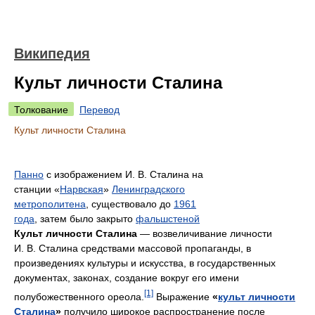
Википедия
Культ личности Сталина
Толкование
Перевод
Культ личности Сталина
Панно
с изображением И. В. Сталина на
станции «
Нарвская
»
Ленинградского
метрополитена
, существовало до
1961
года
, затем было закрыто
фальшстеной
Культ личности Сталина
— возвеличивание личности
И. В. Сталина средствами массовой пропаганды, в
произведениях культуры и искусства, в государственных
документах, законах, создание вокруг его имени
[1]
полубожественного ореола.
Выражение
«
культ личности
Сталина
»
получило широкое распространение после