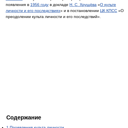
появления в
1956 году
в докладе
Н. С. Хрущёва
«
О культе
личности и его последствиях
» и в постановлении
ЦК КПСС
«О
преодолении культа личности и его последствий».
Содержание
1
Проявления культа личности