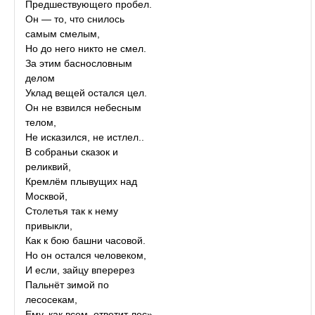
Предшествующего пробел.
Он — то, что снилось
самым смелым,
Но до него никто не смел.
За этим баснословным
делом
Уклад вещей остался цел.
Он не взвился небесным
телом,
Не исказился, не истлел..
В собраньи сказок и
реликвий,
Кремлём плывущих над
Москвой,
Столетья так к нему
привыкли,
Как к бою башни часовой.
Но он остался человеком,
И если, зайцу вперерез
Пальнёт зимой по
лесосекам,
Ему, как всем, ответит лес».