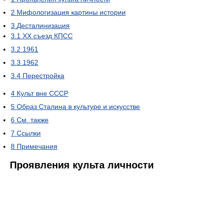
2
Мифологизация картины истории
3
Десталинизация
3.1
XX съезд КПСС
3.2
1961
3.3
1962
3.4
Перестройка
4
Культ вне СССР
5
Образ Сталина в культуре и искусстве
6
См. также
7
Ссылки
8
Примечания
Проявления культа личности