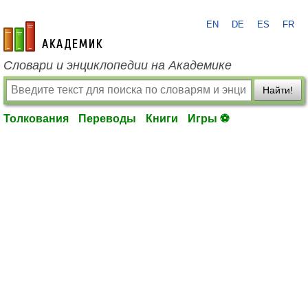
EN
DE
ES
FR
academic.ru
Словари и энциклопедии на Академике
Найти!
Толкования
Переводы
Книги
Игры ⚽