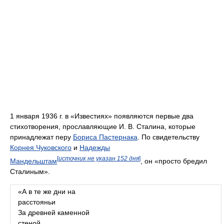
1 января 1936 г. в «Известиях» появляются первые два
стихотворения, прославляющие И. В. Сталина, которые
принадлежат перу
Бориса Пастернака
. По свидетельству
Корнея Чуковского
и
Надежды
[
источник не указан 152 дня
]
Мандельштам
, он «просто бредил
Сталиным».
«А в те же дни на
расстояньи
За древней каменной
стеной