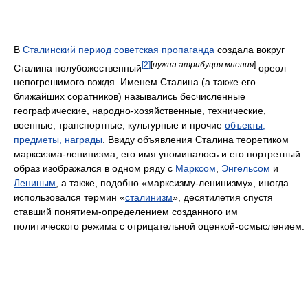
В
Сталинский период
советская пропаганда
создала вокруг
[2]
[
нужна атрибуция мнения
]
Сталина полубожественный
ореол
непогрешимого вождя. Именем Сталина (а также его
ближайших соратников) назывались бесчисленные
географические, народно-хозяйственные, технические,
военные, транспортные, культурные и прочие
объекты,
предметы, награды
. Ввиду объявления Сталина теоретиком
марксизма-ленинизма, его имя упоминалось и его портретный
образ изображался в одном ряду с
Марксом
,
Энгельсом
и
Лениным
, а также, подобно «марксизму-ленинизму», иногда
использовался термин «
сталинизм
», десятилетия спустя
ставший понятием-определением созданного им
политического режима с отрицательной оценкой-осмыслением.