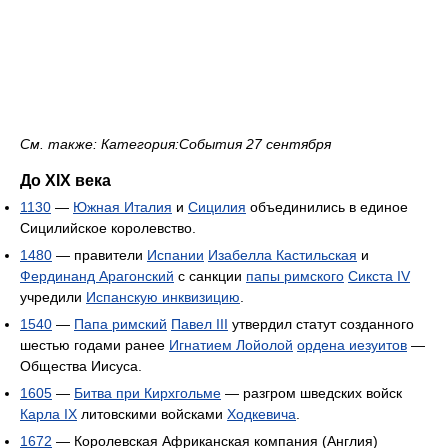
См. также: Категория:События 27 сентября
До XIX века
1130
—
Южная Италия
и
Сицилия
объединились в единое
Сицилийское королевство.
1480
— правители
Испании
Изабелла Кастильская
и
Фердинанд Арагонский
с санкции
папы римского
Сикста IV
учредили
Испанскую инквизицию
.
1540
—
Папа римский
Павел III
утвердил статут созданного
шестью годами ранее
Игнатием Лойолой
ордена иезуитов
—
Общества Иисуса.
1605
—
Битва при Кирхгольме
— разгром шведских войск
Карла IX
литовскими войсками
Ходкевича
.
1672
— Королевская Африканская компания (Англия)