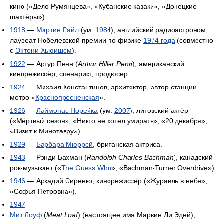
кино («Дело Румянцева», «Кубанские казаки», «Донецкие
шахтёры»).
1918
—
Мартин Райл
(ум.
1984
), английский радиоастроном,
лауреат Нобелевской премии по физике
1974 года
(совместно
с
Энтони Хьюишем
).
1922
— Артур Пенн (
Arthur Hiller Penn
), американский
кинорежиссёр, сценарист, продюсер.
1924
— Михаил Константинов, архитектор, автор станции
метро «
Краснопресненская
».
1926
—
Лаймонас Норейка
(ум.
2007
), литовский актёр
(«Мёртвый сезон», «Никто не хотел умирать», «20 декабря»,
«Визит к Минотавру»).
1929
—
Барбара Мюррей
, британская актриса.
1943
— Рэнди Бахман (
Randolph Charles Bachman
), канадский
рок-музыкант («
The Guess Who
», «Bachman-Turner Overdrive»).
1946
— Аркадий Сиренко, кинорежиссёр («Журавль в небе»,
«Софья Петровна»).
1947
Мит Лоуф
(
Meat Loaf
) (настоящее имя Марвин Ли Эдей),