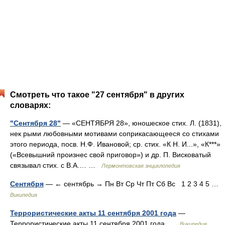
Смотреть что такое "27 сентября" в других
словарях:
"Сентября 28"
— «СЕНТЯБРЯ 28», юношеское стих. Л. (1831),
нек рыми любовными мотивами соприкасающееся со стихами
этого периода, посв. Н.Ф. Ивановой; ср. стих. «К Н. И...», «К***»
(«Всевышний произнес свой приговор») и др. П. Висковатый
связывал стих. с В.А.… …
Лермонтовская энциклопедия
Сентября
— ← сентябрь → Пн Вт Ср Чт Пт Сб Вс 1 2 3 4 5 …
Википедия
Террористические акты 11 сентября 2001 года
—
Террористические акты 11 сентября 2001 года …
Википедия