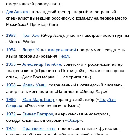
американский рок-музыкант.
Дик Адвокат
, голландский тренер, первый иностранный
специалист выведший российскую команду на первое место
Российской Премьер Лиги.
1953
—
Грег Хэм
(
Greg Ham
), участник австралийской группы
«Men at Work».
1954
—
Ларри Уолл
,
американский
программист, создатель
языка программирования
Перл
.
1955
—
Александр Галибин
, советский и российский актёр
театра и кино («Трактир на Пятницкой», «Батальоны просят
огня», «Джек Восьмёркин — американец»).
1958
—
Ирвин Уэлш
, современный шотландский писатель,
автор нашумевших книг «На игле» и «Эйсид Хаус».
1960
—
Жан-Марк Барр
, французский актёр («
Голубая
бездна
», «Рассекая волны», «Чума»).
1972
—
Гвинет Пэлтроу
, американская киноактриса,
обладательница кинопремии «
Оскар
».
1976
—
Франческо Тотти
, профессиональный футболист,
нападающий и капитан футбольного клуба «Рома».