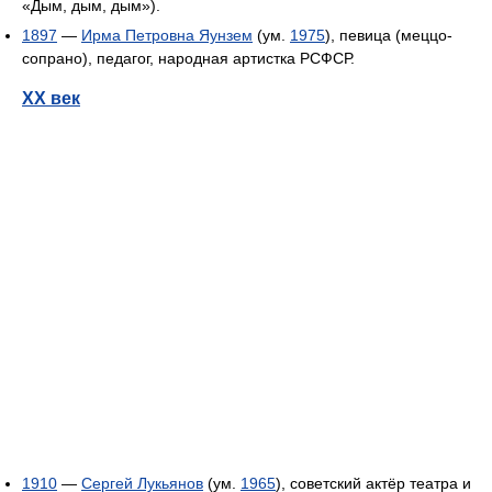
«Дым, дым, дым»).
1897
—
Ирма Петровна Яунзем
(ум.
1975
), певица (меццо-
сопрано), педагог, народная артистка РСФСР.
XX век
1910
—
Сергей Лукьянов
(ум.
1965
), советский актёр театра и