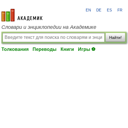
EN
DE
ES
FR
academic.ru
Словари и энциклопедии на Академике
Найти!
Толкования
Переводы
Книги
Игры ⚽