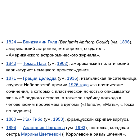
1824
—
Бенджамин Гулд
(
Benjamin Apthorp Gould
) (ум.
1896
),
американский астроном, метеоролог, создатель
«Американского астрономического журнала».
1840
—
Томас Наст
(ум.
1902
), американский политический
карикатурист немецкого происхождения.
1871
—
Грация Деледда
(ум.
1936
), итальянская писательница,
лауреат Нобелевской премии
1926 года
«за поэтические
сочинения, в которых с пластической ясностью описывается
жизнь её родного острова, а также за глубину подхода к
человеческим проблемам в целом» («Пепел», «Мать», «Тоска
по родине»).
1880
—
Жак Тибо
(ум.
1953
), французский скрипач-виртуоз.
1894
—
Анастасия Цветаева
(ум.
1993
), поэтесса, младшая
сестра
Марины Цветаевой
(«Королевские размышления»,