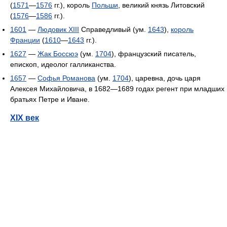
(
1571
—
1576
гг.), король
Польши
, великий князь Литовский
(
1576
—
1586
гг.).
1601
—
Людовик XIII
Справедливый (ум.
1643
),
король
Франции
(
1610
—
1643
гг.).
1627
—
Жак Боссюэ
(ум.
1704
), французский писатель,
епископ, идеолог галликанства.
1657
—
Софья Романова
(ум.
1704
), царевна, дочь царя
Алексея Михайловича, в 1682—1689 годах регент при младших
братьях Петре и Иване.
XIX век