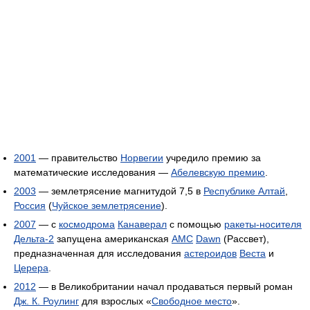
2001
— правительство
Норвегии
учредило премию за
математические исследования —
Абелевскую премию
.
2003
— землетрясение магнитудой 7,5 в
Республике Алтай
,
Россия
(
Чуйское землетрясение
).
2007
— с
космодрома
Канаверал
с помощью
ракеты-носителя
Дельта-2
запущена американская
АМС
Dawn
(Рассвет),
предназначенная для исследования
астероидов
Веста
и
Церера
.
2012
— в Великобритании начал продаваться первый роман
Дж. К. Роулинг
для взрослых «
Свободное место
».