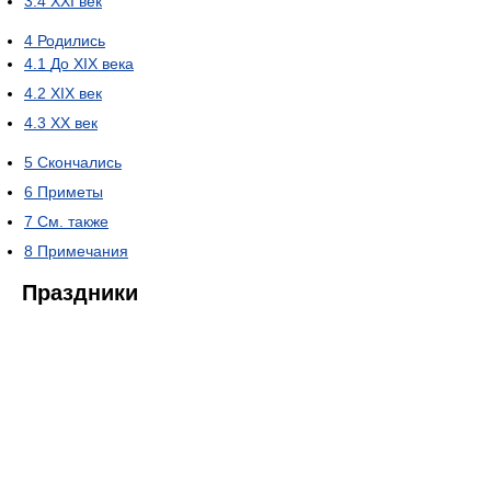
3.4
XXI век
4
Родились
4.1
До XIX века
4.2
XIX век
4.3
XX век
5
Скончались
6
Приметы
7
См. также
8
Примечания
Праздники