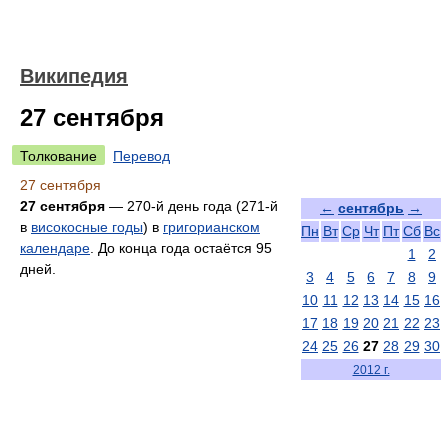
Википедия
27 сентября
Толкование
Перевод
27 сентября
27 сентября
— 270-й день года (271-й
←
сентябрь
→
в
високосные годы
) в
григорианском
Пн
Вт
Ср
Чт
Пт
Сб
Вс
календаре
. До конца года остаётся 95
1
2
дней.
3
4
5
6
7
8
9
10
11
12
13
14
15
16
17
18
19
20
21
22
23
24
25
26
27
28
29
30
2012 г.