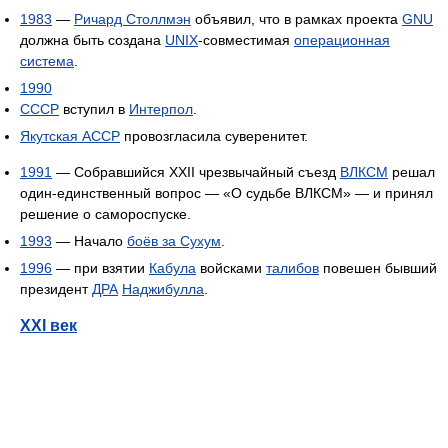
1983
—
Ричард Столлмэн
объявил, что в рамках проекта
GNU
должна быть создана
UNIX
-совместимая
операционная
система
.
1990
СССР
вступил в
Интерпол
.
Якутская АССР
провозгласила суверенитет.
1991
— Собравшийся XXII чрезвычайный съезд
ВЛКСМ
решал
один-единственный вопрос — «О судьбе ВЛКСМ» — и принял
решение о самороспуске.
1993
— Начало
боёв за Сухум
.
1996
— при взятии
Кабула
войсками
талибов
повешен бывший
президент
ДРА
Наджибулла
.
XXI век