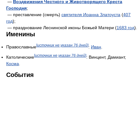
—
Воздвижения Честно́го и Животворящего Креста
Господня
;
— преставление (смерть)
святителя Иоанна Златоуста
(
407
год
);
— празднование Леснинской иконы Божьей Матери (
1683 год
).
Именины
[
источник не указан 76 дней
]
Православные
:
Иван
.
[
источник не указан 76 дней
]
Католические
: Винцент, Дамиант,
Косма
.
События