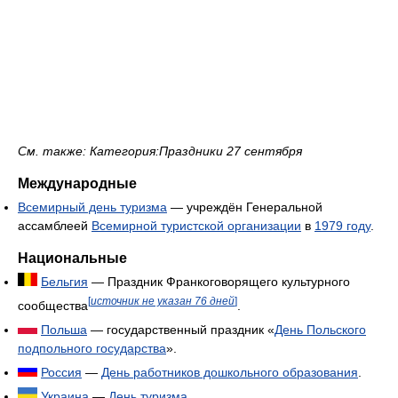
См. также: Категория:Праздники 27 сентября
Международные
Всемирный день туризма
— учреждён Генеральной
ассамблеей
Всемирной туристской организации
в
1979 году
.
Национальные
Бельгия
— Праздник Франкоговорящего культурного
[
источник не указан 76 дней
]
сообщества
.
Польша
— государственный праздник «
День Польского
подпольного государства
».
Россия
—
День работников дошкольного образования
.
Украина
—
День туризма
.