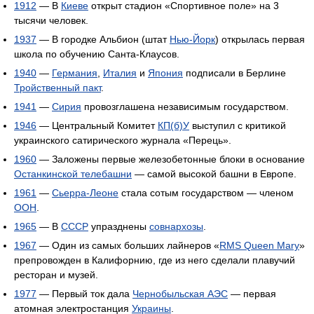
1912
— В
Киеве
открыт стадион «Спортивное поле» на 3
тысячи человек.
1937
— В городке Альбион (штат
Нью-Йорк
) открылась первая
школа по обучению Санта-Клаусов.
1940
—
Германия
,
Италия
и
Япония
подписали в Берлине
Тройственный пакт
.
1941
—
Сирия
провозглашена независимым государством.
1946
— Центральный Комитет
КП(б)У
выступил с критикой
украинского сатирического журнала «Перець».
1960
— Заложены первые железобетонные блоки в основание
Останкинской телебашни
— самой высокой башни в Европе.
1961
—
Сьерра-Леоне
стала сотым государством — членом
ООН
.
1965
— В
СССР
упразднены
совнархозы
.
1967
— Один из самых больших лайнеров «
RMS Queen Mary
»
препровожден в Калифорнию, где из него сделали плавучий
ресторан и музей.
1977
— Первый ток дала
Чернобыльская АЭС
— первая
атомная электростанция
Украины
.