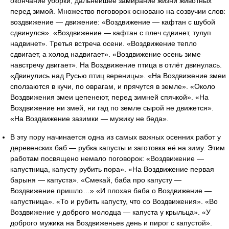
окончание уборки, дальнейшее замирание жизни животных
перед зимой. Множество поговорок основано на созвучии слов:
воздвижение — движение: «Воздвижение — кафтан с шубой
сдвинулся». «Воздвижение — кафтан с плеч сдвинет, тулуп
надвинет». Третья встреча осени. «Воздвижение тепло
сдвигает, а холод надвигает». «Воздвижение осень зиме
навстречу двигает». На Воздвижение птица в отлёт двинулась.
«Двинулись над Русью птиц вереницы». «На Воздвижение змеи
сползаются в кучи, по оврагам, и прячутся в земле». «Около
Воздвижения змеи цепенеют, перед зимней спячкой». «На
Воздвижение ни змей, ни гад по земле сырой не движется».
«На Воздвижение зазимки — мужику не беда».
В эту пору начинается одна из самых важных осенних работ у
деревенских баб — рубка капусты и заготовка её на зиму. Этим
работам посвящено немало поговорок: «Воздвижение —
капустница, капусту рубить пора». «На Воздвижение первая
барыня — капуста». «Смекай, баба про капусту —
Воздвижение пришло…» «И плохая баба о Воздвижение —
капустница». «То и рубить капусту, что со Воздвижения». «Во
Воздвижение у доброго молодца — капуста у крыльца». «У
доброго мужика на Воздвиженьев день и пирог с капустой».