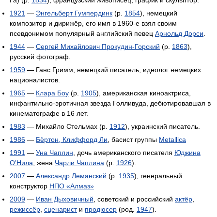
1921
—
Энгельберт Гумпердинк
(р.
1854
), немецкий
композитор и дирижёр, его имя в 1960-е взял своим
псевдонимом популярный английский певец
Арнольд Дорси
.
1944
—
Сергей Михайлович Прокудин-Горский
(р.
1863
),
русский фотограф.
1959
— Ганс Гримм, немецкий писатель, идеолог немецких
националистов.
1965
—
Клара Боу
(р.
1905
), американская киноактриса,
инфантильно-эротичная звезда Голливуда, дебютировавшая в
кинематографе в 16 лет.
1983
— Михайло Стельмах (р.
1912
), украинский писатель.
1986
—
Бёртон, Клиффорд Ли
, басист группы
Metallica
1991
—
Уна Чаплин
, дочь американского писателя
Юджина
О’Нила
, жена
Чарли Чаплина
(р.
1926
).
2007
—
Александр Леманский
(р.
1935
), генеральный
конструктор
НПО «Алмаз»
2009
—
Иван Дыховичный
, советский и российский
актёр
,
режиссёр
,
сценарист
и
продюсер
(род.
1947
).