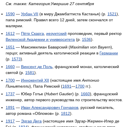
См. также: Категория:Умершие 27 сентября
1590
—
Урбан VII
(в миру Джамбаттиста Кастанья) (р.
1521
),
папа римский. Правил всего 12 дней, затем скончался от
малярии.
1612
—
Пётр Скарга
,
иезуитский
проповедник, первый ректор
Виленской Академии и университета
(р.
1536
).
1651
— Максимилиан Баварский (
Maximilian von Bayern
),
герцог, активный деятель католической реакции в
Германии
(р.
1573
).
1660
—
Винсент де Поль
, французский монах, католический
святой (р.
1581
).
1700
—
Иннокентий XII
(настоящее имя
Антонио
Пиньятелли
), Папа Римский (
1691
—
1700
гг.).
1737
— Юбер Готье (
Hubert Gautier
) (р.
1660
), французский
инженер, автор первого руководства по строительству мостов.
1891
—
Иван Александрович Гончаров
, русский писатель,
автор романа «Обломов» (р.
1812
).
1917
—
Эдгар Дега
(настоящее имя Эдгар-Жермен-Илер де
Га) (р.
1834
), французский живописец, график и скульптор.