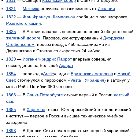
1811
— Освящён
Казанский собор
в Санкт-Петербурге.
1821
—
Мексика
получила независимость от
Испании
.
1822
—
Жан Франсуа Шампольон
сообщил о расшифровке
Розетского камня
.
1825
— В Англии началось движение по первой общественной
железной дороге
. Паровоз, сконструированный
Джорджем
Стефенсоном
, провёз поезд с 450 пассажирами из
Дарлингтона в Стоктон со скоростью 24 км/час.
1829
—
Иоганн Фридрих Паррот
впервые совершил
восхождение на Большой
Арарат
.
1854
— пароход «
Arctic
», идя с
Британских островов
в
Новый
Свет
, столкнулся с пароходом «
Vesta
» (
Франция
) и затонул у
мыса Рейс. Погибли 350 человек.
1863
— В
Санкт-Петербурге
открыт первый в России
детский
сад
.
1885
— В
Харькове
открыт Южнороссийский технологический
институт — первое в России высшее техническое учебное
заведение.
1893
— В Джерси-Сити начал издаваться первый украинский
печатный орган — газета «Свобода».