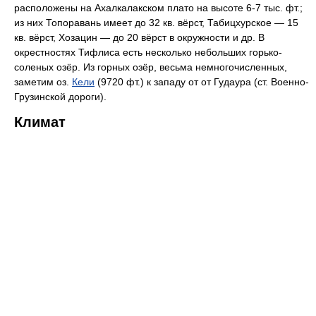
расположены на Ахалкалакском плато на высоте 6-7 тыс. фт.;
из них Топоравань имеет до 32 кв. вёрст, Табицхурское — 15
кв. вёрст, Хозацин — до 20 вёрст в окружности и др. В
окрестностях Тифлиса есть несколько небольших горько-
соленых озёр. Из горных озёр, весьма немногочисленных,
заметим оз.
Кели
(9720 фт.) к западу от от Гудаура (ст. Военно-
Грузинской дороги).
Климат