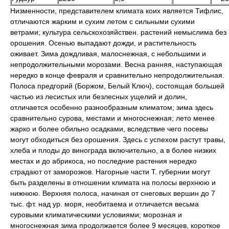
Низменности, представителем климата коих является Тифлис,
отличаются жарким и сухим летом с сильными сухими
ветрами; культура сельскохозяйствен. растений немыслима без
орошения. Осенью выпадают дожди, и растительность
оживает. Зима дождливая, малоснежная, с небольшими и
непродолжительными морозами. Весна ранняя, наступающая
нередко в конце февраля и сравнительно непродолжительная.
Полоса предгорий (Боржом, Белый Ключ), состоящая большей
частью из лесистых или безлесных ущелий и долин,
отличается особенно разнообразным климатом; зима здесь
сравнительно сурова, местами и многоснежная; лето менее
жарко и более обильно осадками, вследствие чего посевы
могут обходиться без орошения. Здесь с успехом растут травы,
хлеба и плоды до винограда включительно, а в более низких
местах и до абрикоса, но последние растения нередко
страдают от заморозков. Нагорные части Т. губернии могут
быть разделены в отношении климата на полосы верхнюю и
нижнюю. Верхняя полоса, начиная от снеговых вершин до 7
тыс. фт. над ур. моря, необитаема и отличается весьма
суровыми климатическими условиями; морозная и
многоснежная зима продолжается более 9 месяцев, короткое