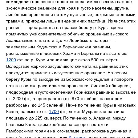
земледелия орошенные пространства, имеют весьма важное
экономическое значение для края и густо населены, другие,
лишённые орошения и потому пустынные, покрытые степными
травами, пригодны лишь в виде зимних пастбищ. Из числа этих
равнин — пространства на правом берегу р. Куры, кроме
помянутых уже сравнительно обильно орошенных высокого
Ахалкалакского плато и Цалко-Лорийского нагорья —
замечательны Кодинская и Борчалинская равнины,
расположенные в низовьях Храма и Борчалы на высоте ок.
1200
фт. по р. Куре и занимающие около 500 кв. вёрст.
Вследствие жаркого засушливого климата на равнинах этих
приходится применять искусственное орошение. На левом
берегу Куры по выходе её из Боржомского ущелья и повороте
на юго-востоке расстилается орошенная Лиахвой обширная,
плодородная и густонаселенная Горийская равнина; высота её
ок. 2200 фт., а пространство ок. 870 кв. вёрст, на котором
разбросаны до 145 селений. Ниже по течению Куры в низовьях
Ксана, на высоте ок.
1700
фт., лежит Мухранская равнина
площадью до 225 кв. вёрст. По течению р. Алазани, между
Главным Кавказским хребтом на северо-востоке и
Гамборскими горами на юго-западе, расположена длинная и
узкая Алазанская долина, или
Кахетия
, представляющая одну