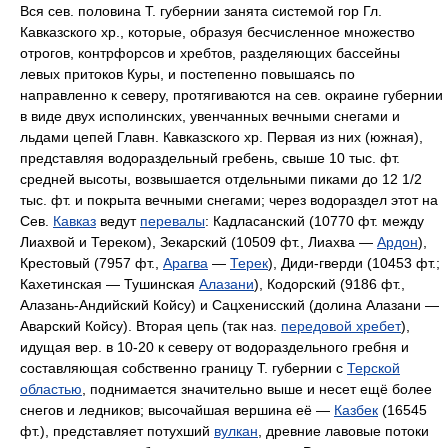
Вся сев. половина Т. губернии занята системой гор Гл.
Кавказского хр., которые, образуя бесчисленное множество
отрогов, контрфорсов и хребтов, разделяющих бассейны
левых притоков Куры, и постепенно повышаясь по
направленно к северу, протягиваются на сев. окраине губернии
в виде двух исполинских, увенчанных вечными снегами и
льдами цепей Главн. Кавказского хр. Первая из них (южная),
представляя водораздельный гребень, свыше 10 тыс. фт.
средней высоты, возвышается отдельными пиками до 12 1/2
тыс. фт. и покрыта вечными снегами; через водораздел этот на
Сев.
Кавказ
ведут
перевалы
: Кадласанский (10770 фт. между
Лиахвой и Тереком), Зекарский (10509 фт., Лиахва —
Ардон
),
Крестовый (7957 фт.,
Арагва
—
Терек
), Диди-гверди (10453 фт.;
Кахетинская — Тушинская
Алазани
), Кодорский (9186 фт.,
Алазань-Андийский Койсу) и Сацхенисский (долина Алазани —
Аварский Койсу). Вторая цепь (так наз.
передовой хребет
),
идущая вер. в 10-20 к северу от водораздельного гребня и
составляющая собственно границу Т. губернии с
Терской
областью
, поднимается значительно выше и несет ещё более
снегов и ледников; высочайшая вершина её —
Казбек
(16545
фт.), представляет потухший
вулкан
, древние лавовые потоки