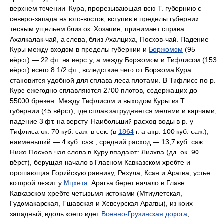
верхнем течении. Кура, прорезывающая всю Т. губернию с
северо-запада на юго-восток, вступив в пределы губернии
тесным ущельем близ оз. Хозапин, принимает справа
Ахалкалак-чай, а слева, близ Ахалциха, Посхов-чай. Падение
Куры между входом в пределы губернии и
Боржомом
(95
вёрст) — 22 фт. на версту, а между Боржомом и Тифлисом (153
вёрст) всего 8 1/2 фт., вследствие чего от Боржома Кура
становится удобной для сплава леса плотами. В Тифлисе по р.
Куре ежегодно сплавляются 2700 плотов, содержащих до
55000 бревен. Между Тифлисом и выходом Куры из Т.
губернии (45 вёрст), где сплав затрудняется мелями и карчами,
падение 3 фт. на версту. Наибольший расход воды в р. у
Тифлиса ок. 70 куб. саж. в сек. (в
1864
г. а апр. 100 куб. саж.),
наименьший — 4 куб. саж., средний расход — 13,7 куб. саж.
Ниже Посхов-чая слева в Куру впадают: Лиахва (дл. ок. 90
вёрст), берущая начало в Главном Кавказском хребте и
орошающая Горийскую равнину, Рехула, Ксан и Арагва, устье
которой лежит у
Мцхета
. Арагва берет начало в Главн.
Кавказском хребте четырьмя истоками (Мтиулетская,
Гудомакарская, Пшавская и Хевсурская Арагвы), из коих
западный, вдоль коего идет
Военно-Грузинская дорога
,