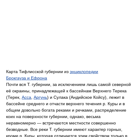
Карта Тифлисской губернии из
энциклопедии
Брокгауза и Ефрона
Почти вся Т. губернии, за исключением лишь самой северной
её окраины, принадлежащей к бассейнам Верхнего Терека
(Терек,
Асса
,
Аргунь
) и Сулака (Андийское Койсу), лежит в
бассейне среднего и отчасти верхнего течения р. Куры и в
общем довольно богата реками и речками, распределение
коих на поверхности губернии, однако, весьма
неравномерно — встречаются местности совершенно
безводные. Все реки Т. губернии имеют характер горных,
кроме р. Куры, которая отличается этим свойством только в