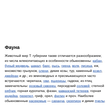
Фауна
Животный мир Т. губернии также отличается разнообразием;
из числа млекопитающих в особенности обыкновенны:
кабан
,
бурый медведь
,
шакал
,
барс
,
рысь
,
гиена
,
волк
,
лисица
, еж,
множество грызунов,
олени
, дикие козы, тур, каменный
козел
,
джейран
и др.; из земноводных и пресмыкающихся часто
встречаются: черепаха,
ужи
,
ящерицы
, гадюка; из птиц
замечательны:
розовый скворец
, персидский
соловей
, степной
рябчик
, горная куропатка, фазан,
кавказский тетерев
, горная
индейка
,
перепел
, гриф, орел,
филин
и проч. Наиболее
обыкновенные
насекомые
—
саранча
,
скорпион
и дикие
пчелы
.