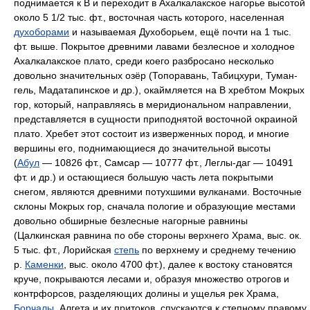
поднимается к В и переходит в Ахалкалакское нагорье высотой
около 5 1/2 тыс. фт., восточная часть которого, населенная
духоборами
и называемая Духоборьем, ещё почти на 1 тыс.
фт. выше. Покрытое древними лавами безлесное и холодное
Ахалкалакское плато, среди коего разбросано несколько
довольно значительных озёр (Топоравань, Табицхури, Туман-
гель, Мадатапинское и др.), окаймляется на В хребтом Мокрых
гор, который, направляясь в меридиональном направлении,
представляется в сущности приподнятой восточной окраиной
плато. Хребет этот состоит из изверженных пород, и многие
вершины его, поднимающиеся до значительной высоты
(
Абул
— 10826 фт., Самсар — 10777 фт., Леглы-даг — 10491
фт. и др.) и остающиеся большую часть лета покрытыми
снегом, являются древними потухшими вулканами. Восточные
склоны Мокрых гор, сначала пологие и образующие местами
довольно обширные безлесные нагорные равнины
(Цалкинская равнина по обе стороны верхнего Храма, выс. ок.
5 тыс. фт., Лорийская
степь
по верхнему и среднему течению
р.
Каменки
, выс. около 4700 фт.), далее к востоку становятся
круче, покрываются лесами и, образуя множество отрогов и
контрфорсов, разделяющих долины и ущелья рек Храма,
Борчалы
, Алгета и их притоков, спускаются к степному правому