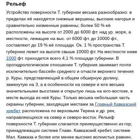
Рельеф
Устройство поверхности Т. губернии весьма разнообразно: в
пределах её находятся снежные вершины, высокие нагорья и
сравнительно низменные равнины; более 50 % её
расположены на высоте от 2000 до 6000 фт. над ур. моря, а
местности, лежащие на выс. от 6000 фт. до 10000 фт.,
составляют до 19 % её площади. Ок. 1 % пространства Т.
губернии лежит на высоте свыше 10000 фт. На местности ниже
1000
фт. приходится всего 4,1 % площади губернии. В
орогидрологическом отношении Т. губерния занимает почти
исключительно бассейн среднего и отчасти верхнего течения
р. Куры, представляющий в общем обширную долину,
замкнутую на З, а в особенности на севере и юге весьма
значительными высотами и открытую лишь на юго-востоке, в
месте выхода из неё Куры. Только весьма небольшая часть
окраины губернии, заходящая местами за
Главный Кавказский
хребет
, расположена по верховьям Терека и др. рек,
направляющихся на север и северо-восток. Рельеф
поверхности Т. губернии слагается преимущественно из гор,
принадлежащих системе Главн. Кавказский хребет, системе
Мал. Кавказа и более или менее высоких волнистых равнин.