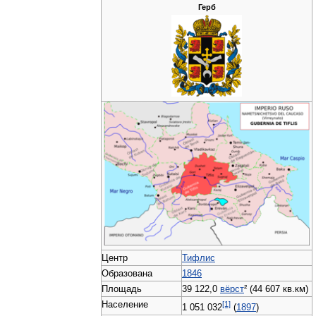
Герб
Центр
Тифлис
Образована
1846
Площадь
39 122,0
вёрст
² (44 607 кв.км)
Население
[1]
1 051 032
(
1897
)