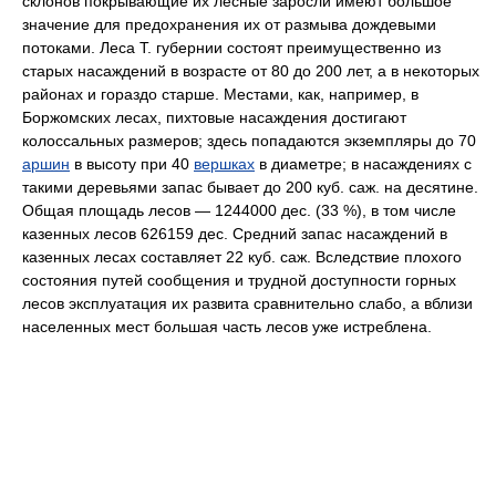
склонов покрывающие их лесные заросли имеют большое
значение для предохранения их от размыва дождевыми
потоками. Леса Т. губернии состоят преимущественно из
старых насаждений в возрасте от 80 до 200 лет, а в некоторых
районах и гораздо старше. Местами, как, например, в
Боржомских лесах, пихтовые насаждения достигают
колоссальных размеров; здесь попадаются экземпляры до 70
аршин
в высоту при 40
вершках
в диаметре; в насаждениях с
такими деревьями запас бывает до 200 куб. саж. на десятине.
Общая площадь лесов — 1244000 дес. (33 %), в том числе
казенных лесов 626159 дес. Средний запас насаждений в
казенных лесах составляет 22 куб. саж. Вследствие плохого
состояния путей сообщения и трудной доступности горных
лесов эксплуатация их развита сравнительно слабо, а вблизи
населенных мест большая часть лесов уже истреблена.