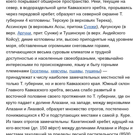
коего покрывают обширное пространство. Реки, текущие на
север, в водораздельной цепи Кавказского хребта, прорываясь
через передовой хребет, образуют на северной окраине Т.
губернии 4 котловины: Терскую (в верховьях Терека),
Ассинскую (в верховьях Ассы, притока
Сунжи
), Аргунскую (в
верх.
Аргуни
, прит. Сунжи) и Тушинскую (в верх. Андийского
Койсу); дикие котловины эти, высоко приподнятые над уровнем
моря, обставленные огромными снеговыми горами,
отличающиеся весьма суровым климатом и трудной
доступностью и населенные своеобразными, чрезвычайно
интересными по происхождению, языку и быту горными
племенами (
осетины
,
хевсуры
,
пшавы
,
тушины
) —
принадлежат к числу наиболее замечательных местностей не
только Т. губернии, но и всего Кавказского края. Южный склон
Главного Кавказского хребта, весьма слабо развитый в
восточной половине своего протяжения по Т. губернии, где он
круто падает к долине Алазани, на западе, между верховьями
Алазани и Лиахвой, образует множество отрогов, постепенно
понижающихся к Ю и подступающих местами к самой р. Куре.
Из таких отрогов замечательны: Кахетинский хребет, идущий на
юго-востоке (дл. 150 вёрст) между долинами Алазани и Иоры и
местами заходящий за пределы лесной растительности (8500