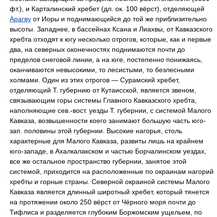
фт.), и Карталинский хребет (дл. ок. 100 вёрст), отделяющей
Арагву
от Иоры и поднимающийся до той же приблизительно
высоты. Западнее, в бассейнах Ксана и Лиахвы, от Кавказского
хребта отходят к югу несколько отрогов, которые, как и первые
два, на северных оконечностях поднимаются почти до
пределов снеговой линии, а на юге, постепенно понижаясь,
оканчиваются невысокими, то лесистыми, то безлесными
холмами. Один из этих отрогов — Сурамский хребет,
отделяющий Т. губернию от Кутаисской, является звеном,
связывающим горы системы Главного Кавказского хребта,
наполняющие сев.-вост. уезды Т. губернии, с системой Малого
Кавказа, возвышенности коего занимают большую часть юго-
зап. половины этой губернии. Высокие нагорья, столь
характерные для Малого Кавказа, развиты лишь на крайнем
юго-западе, в Ахалкалакском и частью Борчалинском уездах,
все же остальное пространство губернии, занятое этой
системой, приходится на расположенные по окраинам нагорий
хребты и горные страны. Северной окраиной системы Малого
Кавказа является длинный широтный хребет, который тянется
на протяжении около 250 вёрст от Чёрного моря почти до
Тифлиса и разделяется глубоким Боржомским ущельем, по