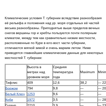
Климатические условия Т. губернии вследствие разнообразия
её рельефа и положения над ур. моря отдельных её частей
весьма разнообразны. Приподнятые выше пределов вечных
снегов вершины гор и хребты пользуются почти полярным
климатом, между тем как сравнительно низкие местности,
расположенные по Куре в юго-вост. части губернии,
отличаются мягкой зимой и очень жарким летом. Ниже
приводятся главнейшие климатические данные для некоторых
местностей Т. губернии:
Высота в
Средняя
метрах над
температура
Maximum
Mini
уровнем моря
года
Тифлис
409
12,6
38,2
— 22
Боржом
794
9,8
—
— 20
Белый Ключ
1253
9,6
—
—
Коби
1972
3,5
—
— 28
Гудаур
2210
3,9
—
— 23