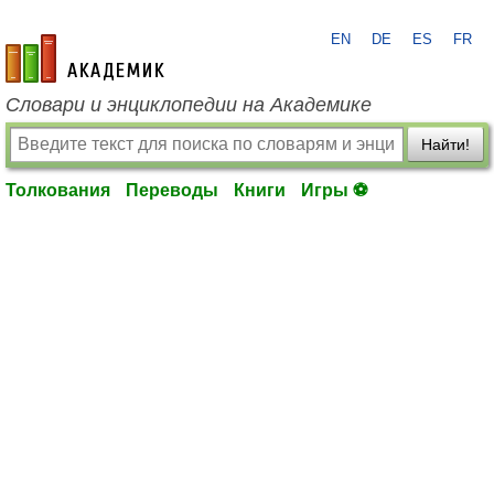
EN
DE
ES
FR
academic.ru
Словари и энциклопедии на Академике
Найти!
Толкования
Переводы
Книги
Игры ⚽