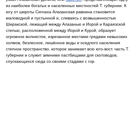
из наиболее богатых и населенных местностей Т. губернии. К
югу от широты Сигнаха Алазанская равнина становится
маловодной и пустынной и, сливаясь с возвышенностью
Ширакской, лежащей между Алазанью и Иорой и Караязской
степью, расположенной между Иорой и Курой, образует
огромное волнистое, изрезанное местами грядами невысоких
холмов, безлесное, лишённое воды и оседлого населения
степное пространство, которое занимает всю юго-вост. часть Т.
губернии и служит зимними пастбищами для скотоводов,
спускающихся сюда со своими стадами с гор.