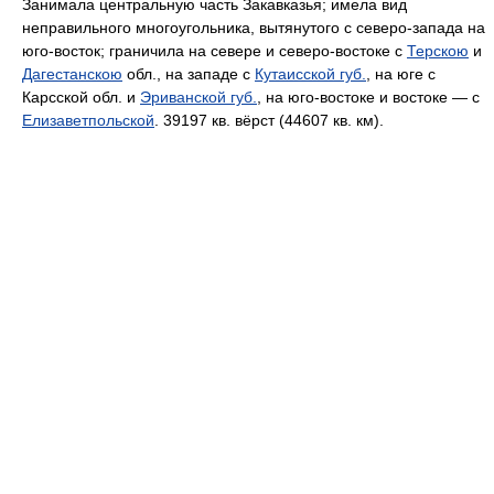
Занимала центральную часть Закавказья; имела вид
неправильного многоугольника, вытянутого с северо-запада на
юго-восток; граничила на севере и северо-востоке с
Терскою
и
Дагестанскою
обл., на западе с
Кутаисской губ.
, на юге с
Карсской обл. и
Эриванской губ.
, на юго-востоке и востоке — с
Елизаветпольской
. 39197 кв. вёрст (44607 кв. км).