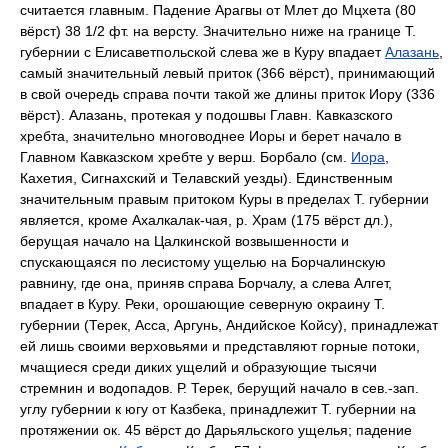
считается главным. Падение Арагвы от Млет до Мцхета (80
вёрст) 38 1/2 фт. на версту. Значительно ниже на границе Т.
губернии с Елисаветпольской слева же в Куру впадает
Алазань
,
самый значительный левый приток (366 вёрст), принимающий
в свой очередь справа почти такой же длины приток Иору (336
вёрст). Алазань, протекая у подошвы Главн. Кавказского
хребта, значительно многоводнее Иоры и берет начало в
Главном Кавказском хребте у верш. Борбало (см.
Иора
,
Кахетия, Сигнахский и Телавский уезды). Единственным
значительным правым притоком Куры в пределах Т. губернии
является, кроме Ахалкалак-чая, р. Храм (175 вёрст дл.),
берущая начало на Цалкинской возвышенности и
спускающаяся по лесистому ущелью на Борчалинскую
равнину, где она, приняв справа Борчалу, а слева Алгет,
впадает в Куру. Реки, орошающие северную окраину Т.
губернии (Терек, Асса, Аргунь, Андийское Койсу), принадлежат
ей лишь своими верховьями и представляют горные потоки,
мчащиеся среди диких ущелий и образующие тысячи
стремнин и водопадов. Р. Терек, берущий начало в сев.-зап.
углу губернии к югу от Казбека, принадлежит Т. губернии на
протяжении ок. 45 вёрст до Дарьяльского ущелья; падение