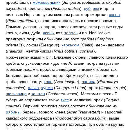
преобладают
можжевельник
(
Juniperus foetidissima, excelsa,
oxycedrus
), фисташник (
Pistacia mutica
),
дуб
,
вяз
и пр.; в
низовьях Иоры по сухим склонам растет приморская
сосна
(
Pinus maritima
), сохранившаяся здесь с прежних времен.
Помимо указанных пород, в лесах встречаются разные виды
клена, липы, дуба,
ясень
, вяз,
тополь
и пр. Невысокие
предгорья покрыты обыкновенно вост. грабом (
Carpinus
orientalis
), лохом (
Eleagnus
),
каркасом
(
Celtis
), держидеревом
(
Paliurus
), желтинником (
Rhus cotinus, coriaria
),
можжевельниками и т. п. Влажные склоны Главного Кавказского
хребта, спускающиеся к долине Алазани, покрыты густыми
горными лесами, представляющими в нижних горизонтах
большое разнообразие пород. Кроме дуба, вяза, тополя и
граба, здесь растут
клен
(
Acer insigne
),
лапина
(
Pterocarya
caucasica
),
ольха
,
хурма
(
Diospyros Lotus
), орех (
Juglans regia
),
шелковица
и
каштан
(
Castanea vesca
). Местами в лесах Т.
губернии встречается также
тисс
и медвежий орех (
Corylus
colurna
). Верхний горизонт лесов состоит обыкновенно из
рябины
, березы, горного клена (
Acer Trautvetteri
) и зарослей
кавказского рододендра (
Rhododendron caucasicum
), выше
которого расстилаются горные пастбища. При обилии крутых