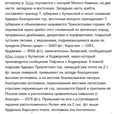
которому р.
Кура
спускается с нагорий Малого Кавказа, на две
части: западную и восточную. Западная часть хребта
составляет границу Т. губернии с Кутаисской и носит название
Аджаро-Ахалцихских гор, восточная всецело принадлежит Т.
губернии и обыкновенно называется Триалетскими горами. Из
перевалов через хребет этот, сложенный из третичных пород,
прорванных диабазами, диоритами и порфиритами, покрытый
густыми лесами, с вершинами, поднимающимися выше их
предела (Непис-цкаро — 9343 фт., Кара-кая — 0351,
Арджеван — 9056 фт.), замечательны Зекарский, сообщающий
Абас-туман
с Кутаисом, и Коджорский, через который
производится сообщение Тифлиса с Коджорами. К южной
подошве Аджаро-Триалетских гор, лежащей уже почти на 2 т.
фт. выше северной, примыкают на западе Ахалцихская
высокая котловина, а на востоке Ахалкалакское нагорье.
Ахалцихская котловина, пересекаемая местами лесистыми
отрогами окружающих её гор, орошается Курой и притоком её
Посхов-чаем и расположена сравнительно невысоко (г.
Ахалцих — 3376 фт.). Примыкая на юге к уступовидной
окраине расположенного более чем на 2 тыс. фт. выше
Ардагано-Карсского плато, котловина эта постепенно