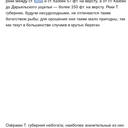
реки между ст.
Коби
и ст. Казбек 57 фт. на версту, а от ст. Казбек
до Дарьяльского ущелья — более 150 фт. на версту. Реки Т.
губернии, будучи несудоходными, не отличаются также
богатством рыбы; для орошения они также мало пригодны, так
как текут в большинстве случаев в крутых берегах.
Озёрами Т. губерния небогата; наиболее значительные из них