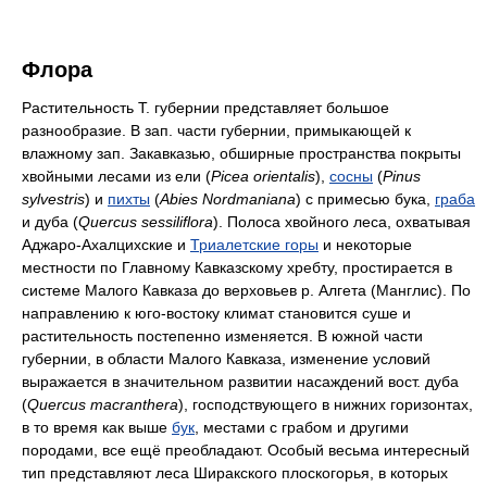
Флора
Растительность Т. губернии представляет большое
разнообразие. В зап. части губернии, примыкающей к
влажному зап. Закавказью, обширные пространства покрыты
хвойными лесами из ели (
Рісеа orientalis
),
сосны
(
Pinus
sylvestris
) и
пихты
(
Abies Nordmaniana
) с примесью бука,
граба
и дуба (
Quercus sessiliflora
). Полоса хвойного леса, охватывая
Аджаро-Ахалцихские и
Триалетские горы
и некоторые
местности по Главному Кавказскому хребту, простирается в
системе Малого Кавказа до верховьев р. Алгета (Манглис). По
направлению к юго-востоку климат становится суше и
растительность постепенно изменяется. В южной части
губернии, в области Малого Кавказа, изменение условий
выражается в значительном развитии насаждений вост. дуба
(
Quercus macranthera
), господствующего в нижних горизонтах,
в то время как выше
бук
, местами с грабом и другими
породами, все ещё преобладают. Особый весьма интересный
тип представляют леса Ширакского плоскогорья, в которых