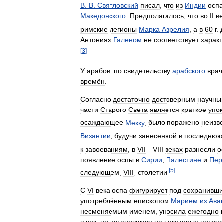
В
.
В
.
Святловский
писал
,
что
из
Индии
осп
Македонского
.
Предполагалось
,
что
во
II
в
римские
легионы
Марка
Аврелия
,
а
в
60
г
.
Антония
»
Галеном
не
соответствует
харак
[
3
]
У
арабов
,
по
свидетельству
арабского
вра
времён
.
Согласно
достаточно
достоверным
научны
части
Старого
Света
является
краткое
упо
осаждающее
Мекку
,
было
поражено
неизв
Византии
,
будучи
занесенной
в
последню
к
завоеваниям
,
в
VII
—
VIII
веках
разнесли
о
появление
оспы
в
Сирии
,
Палестине
и
Пер
[
5
]
следующем
,
VIII
,
столетии
.
С
VI
века
оспа
фигурирует
под
сохранивш
употреблённым
епископом
Марием
из
Ава
несменяемым
именем
,
уносила
ежегодно
в
век
,
но
остановимся
на
некоторых
потря