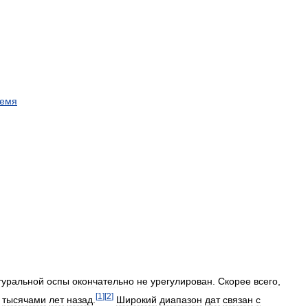
ремя
туральной
оспы
окончательно
не
урегулирован
.
Скорее
всего
,
[
1
]
[
2
]
тысячами
лет
назад
.
Широкий
диапазон
дат
связан
с