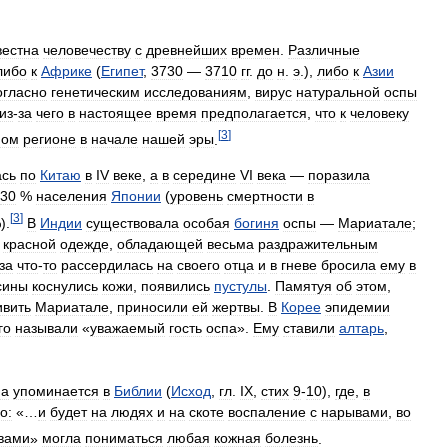
вестна
человечеству
с
древнейших
времен
.
Различные
либо
к
Африке
(
Египет
,
3730
—
3710
гг
.
до
н
.
э
.),
либо
к
Азии
огласно
генетическим
исследованиям
,
вирус
натуральной
оспы
из
-
за
чего
в
настоящее
время
предполагается
,
что
к
человеку
[
3
]
ном
регионе
в
начале
нашей
эры
.
ась
по
Китаю
в
IV
веке
,
а
в
середине
VI
века
—
поразила
30
%
населения
Японии
(
уровень
смертности
в
[
3
]
).
В
Индии
существовала
особая
богиня
оспы
—
Мариатале
;
красной
одежде
,
обладающей
весьма
раздражительным
за
что
-
то
рассердилась
на
своего
отца
и
в
гневе
бросила
ему
в
сины
коснулись
кожи
,
появились
пустулы
.
Памятуя
об
этом
,
ивить
Мариатале
,
приносили
ей
жертвы
.
В
Корее
эпидемии
го
называли
«
уважаемый
гость
оспа
».
Ему
ставили
алтарь
,
па
упоминается
в
Библии
(
Исход
,
гл
.
IX
,
стих
9
-
10
),
где
,
в
о:
«…
и
будет
на
людях
и
на
скоте
воспаление
с
нарывами
,
во
вами
»
могла
пониматься
любая
кожная
болезнь
.