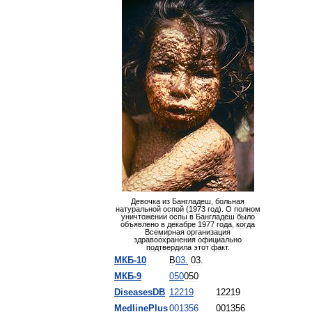
Девочка
из
Бангладеш
,
больная
натуральной
оспой
(
1973
год
).
О
полном
уничтожении
оспы
в
Бангладеш
было
объявлено
в
декабре
1977
года
,
когда
Всемирная
организация
здравоохранения
официально
подтвердила
этот
факт
.
МКБ
-
10
B
03
.
03
.
МКБ
-
9
050
050
DiseasesDB
12219
12219
MedlinePlus
001356
001356