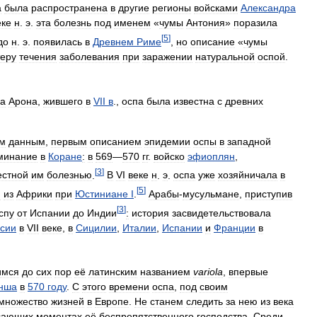
а
была
распространена
в
другие
регионы
войсками
Александра
еке
н
.
э
.
эта
болезнь
под
именем
«
чумы
Антония
»
поразила
[
5
]
до
н
.
э
.
появилась
в
Древнем
Риме
,
но
описание
«
чумы
теру
течения
заболевания
при
заражении
натуральной
оспой
.
ча
Арона
,
жившего
в
VII
в
.,
оспа
была
известна
с
древних
м
данным
,
первым
описанием
эпидемии
оспы
в
западной
минание
в
Коране
:
в
569
—
570
гг
.
войско
эфиоплян
,
[
3
]
естной
им
болезнью
.
В
VI
веке
н
.
э
.
оспа
уже
хозяйничала
в
[
5
]
ю
из
Африки
при
Юстиниане
I
.
Арабы
-
мусульмане
,
приступив
[
3
]
спу
от
Испании
до
Индии
:
история
засвидетельствовала
сии
в
VII
веке
,
в
Сицилии
,
Италии
,
Испании
и
Франции
в
имся
до
сих
пор
её
латинским
названием
variola
,
впервые
нша
в
570
году
.
С
этого
времени
оспа
,
под
своим
множество
жизней
в
Европе
.
Не
станем
следить
за
нею
из
века
сающих
моментах
её
беспрепятственного
господства
.
Среди