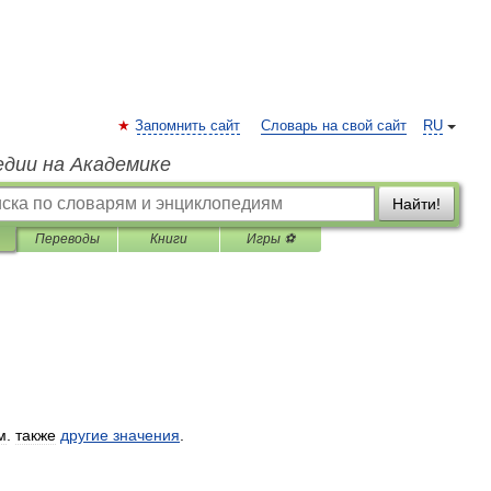
Запомнить сайт
Словарь на свой сайт
RU
едии на Академике
Найти!
Переводы
Книги
Игры ⚽
м
.
также
другие
значения
.