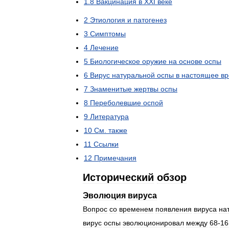
1
.
8
Вакцинация
в
XXI
веке
2
Этиология
и
патогенез
3
Симптомы
4
Лечение
5
Биологическое
оружие
на
основе
оспы
6
Вирус
натуральной
оспы
в
настоящее
в
7
Знаменитые
жертвы
оспы
8
Переболевшие
оспой
9
Литература
10
См
.
также
11
Ссылки
12
Примечания
Исторический
обзор
Эволюция
вируса
Вопрос
со
временем
появления
вируса
на
вирус
оспы
эволюционировал
между
68
-
16