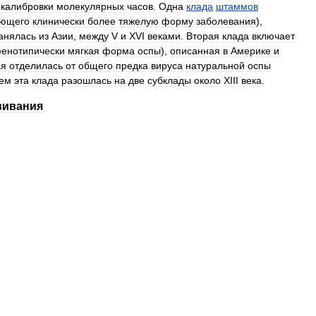
калибровки
молекулярных
часов
.
Одна
клада
штаммов
ающего
клинически
более
тяжелую
форму
заболевания
),
анялась
из
Азии
,
между
V
и
XVI
веками
.
Вторая
клада
включает
енотипически
мягкая
форма
оспы
),
описанная
в
Америке
и
ая
отделилась
от
общего
предка
вируса
натуральной
оспы
ем
эта
клада
разошлась
на
две
субклады
около
XIII
века
.
вивания