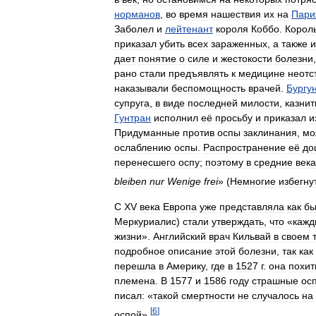
норманов
,
во
время
нашествия
их
на
Пари
Заболел
и
лейтенант
короля
Коббо
.
Корол
приказал
убить
всех
зараженных
,
а
также
и
дает
понятие
о
силе
и
жестокости
болезни
рано
стали
предъявлять
к
медицине
неотс
наказывали
беспомощность
врачей
.
Бургу
супруга
,
в
виде
последней
милости
,
казнит
Гунтран
исполнил
её
просьбу
и
приказал
и
Придуманные
против
оспы
заклинания
,
мо
ослаблению
оспы
.
Распространение
её
до
перенесшего
оспу
;
поэтому
в
средние
века
bleiben
nur
Wenige
frei
» (
Немногие
избегну
С
ХV
века
Европа
уже
представляла
как
б
Меркуриалис
)
стали
утверждать
,
что
«
кажд
жизни
».
Английский
врач
Кильвай
в
своем
подробное
описание
этой
болезни
,
так
как
перешла
в
Америку
,
где
в
1527
г
.
она
похит
племена
.
В
1577
и
1586
году
страшные
ос
писал:
«
такой
смертности
не
случалось
на
[
6
]
оспой
».