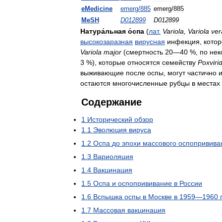
eMedicine
emerg
/
885
emerg
/
885
MeSH
D012899
D012899
Натура́льная
о́спа
(
лат
.
Variola
,
Variola
ver
высокозаразная
вирусная
инфекция
,
кото
Variola
major
(
смертность
20
—
40
%,
по
нек
3
%),
которые
относятся
семейству
Poxviri
выживающие
после
оспы
,
могут
частично
остаются
многочисленные
рубцы
в
местах
Содержание
1
Исторический
обзор
1
.
1
Эволюция
вируса
1
.
2
Оспа
до
эпохи
массового
оспопривива
1
.
3
Вариоляция
1
.
4
Вакцинация
1
.
5
Оспа
и
оспопрививание
в
России
1
.
6
Вспышка
оспы
в
Москве
в
1959
—
1960
1
.
7
Массовая
вакцинация