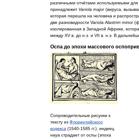
различными
отчётами
используемыми
для
принадлежит
Variola
major
(
вируса
,
вызыв
которая
перешла
на
человека
и
распростр
две
разновидности
Variola
Alastrim
minor
(
ф
изолированная
в
Западной
Африке
,
котор
между
XV
в
.
до
н
.
э
.
и
VII
в
.
н
.
э
.
В
дальнейш
Оспа
до
эпохи
массового
оспопри
Сопроводительные
рисунки
к
тексту
из
Флорентийского
кодекса
(
1540
-
1585
гг
.)
:
индеец
науа
страдает
от
оспы
(
эпоха