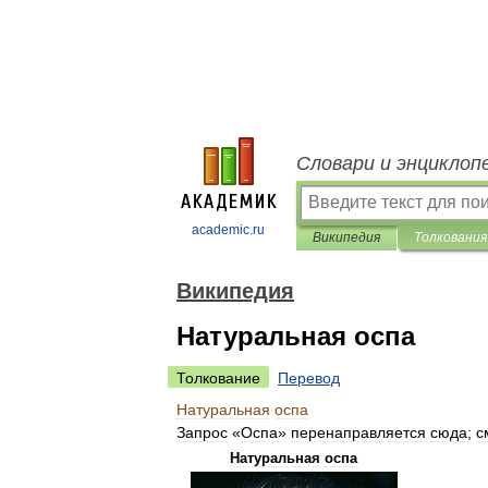
Словари и энциклоп
academic.ru
Википедия
Толкования
Википедия
Натуральная оспа
Толкование
Перевод
Натуральная
оспа
Запрос
«
Оспа
»
перенаправляется
сюда
;
с
Натуральная
оспа