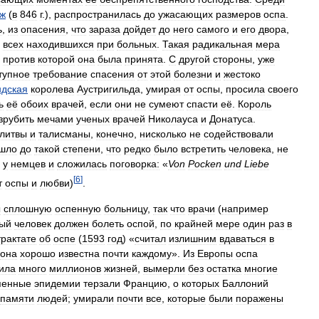
ж
(
в
846
г
.),
распространилась
до
ужасающих
размеров
оспа
.
ь
,
из
опасения
,
что
зараза
дойдет
до
него
самого
и
его
двора
,
всех
находившихся
при
больных
.
Такая
радикальная
мера
,
против
которой
она
была
принята
.
С
другой
стороны
,
уже
тупное
требование
спасения
от
этой
болезни
и
жестоко
ндская
королева
Аустригильда
,
умирая
от
оспы
,
просила
своего
ь
её
обоих
врачей
,
если
они
не
сумеют
спасти
её
.
Король
зрубить
мечами
ученых
врачей
Николауса
и
Донатуса
.
литвы
и
талисманы
,
конечно
,
нисколько
не
содействовали
шло
до
такой
степени
,
что
редко
было
встретить
человека
,
не
у
немцев
и
сложилась
поговорка:
«
Von
Pocken
und
Liebe
[
6
]
т
оспы
и
любви
)
.
ы
сплошную
оспенную
больницу
,
так
что
врачи
(
например
ый
человек
должен
болеть
оспой
,
по
крайней
мере
один
раз
в
трактате
об
оспе
(
1593
год
) «
считал
излишним
вдаваться
в
она
хорошо
известна
почти
каждому
».
Из
Европы
оспа
ила
много
миллионов
жизней
,
вымерли
без
остатка
многие
пенные
эпидемии
терзали
Францию
,
о
которых
Баллоний
памяти
людей
;
умирали
почти
все
,
которые
были
поражены