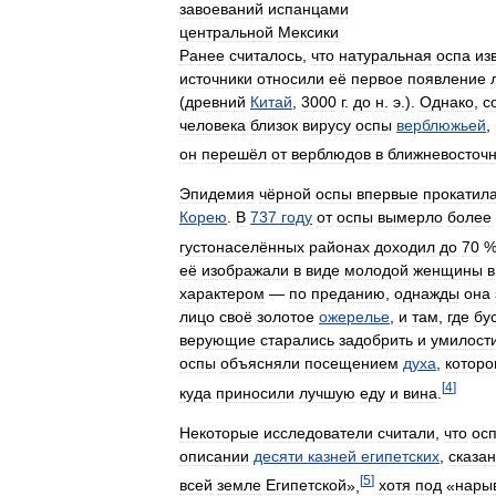
завоеваний
испанцами
центральной
Мексики
Ранее
считалось
,
что
натуральная
оспа
из
источники
относили
её
первое
появление
(
древний
Китай
,
3000
г
.
до
н
.
э
.).
Однако
,
с
человека
близок
вирусу
оспы
верблюжьей
,
он
перешёл
от
верблюдов
в
ближневосточ
Эпидемия
чёрной
оспы
впервые
прокатил
Корею
.
В
737
году
от
оспы
вымерло
более
густонаселённых
районах
доходил
до
70
%
её
изображали
в
виде
молодой
женщины
в
характером
—
по
преданию
,
однажды
она
лицо
своё
золотое
ожерелье
,
и
там
,
где
бу
верующие
старались
задобрить
и
умилост
оспы
объясняли
посещением
духа
,
которо
[
4
]
куда
приносили
лучшую
еду
и
вина
.
Некоторые
исследователи
считали
,
что
ос
описании
десяти
казней
египетских
,
сказан
[
5
]
всей
земле
Египетской
»,
хотя
под
«
нары