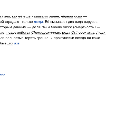
a
)
или
,
как
её
ещё
называли
ранее
,
чёрная
оспа
—
рой
страдают
только
люди
.
Её
вызывают
два
вида
вирусов:
оторым
данным
—
до
90
%)
и
Variola
minor
(
смертность
1
—
dae
,
подсемейства
Chordopoxvirinae
,
рода
Orthopoxvirus
.
Люди
,
или
полностью
терять
зрение
,
и
практически
всегда
на
коже
бывших
язв
.
ния
г