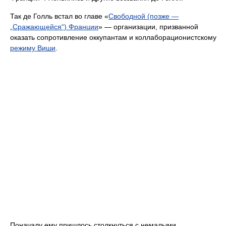
Так де Голль встал во главе «
Свободной (позже —
„Сражающейся“) Франции
» — организации, призванной
оказать сопротивление оккупантам и коллаборационистскому
режиму Виши
.
Поначалу ему пришлось столкнуться с немалыми