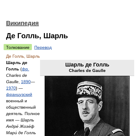
Википедия
Де Голль, Шарль
Толкование
Перевод
Де Голль, Шарль
Шарль де
Шарль де Голль
Голль
(
фр.
Charles de Gaulle
Charles de
Gaulle
,
1890
—
1970
) —
французский
военный и
общественный
деятель. Полное
имя —
Шарль
Андре́ Жозе́ф
Мари́ де Голль