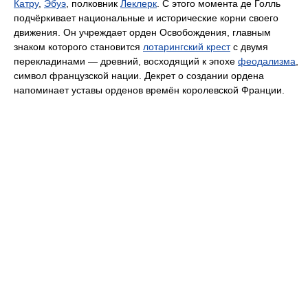
Катру
,
Эбуэ
, полковник
Леклерк
. С этого момента де Голль
подчёркивает национальные и исторические корни своего
движения. Он учреждает орден Освобождения, главным
знаком которого становится
лотарингский крест
с двумя
перекладинами — древний, восходящий к эпохе
феодализма
,
символ французской нации. Декрет о создании ордена
напоминает уставы орденов времён королевской Франции.