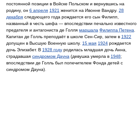
постоянной позиции в Войске Польском и вернувшись на
родину, он
6 апреля
1921
женится на Ивонне Вандру.
28
декабря
следующего года рождается его сын Филипп,
названный в честь шефа — впоследствии печально известного
предателя и антагониста де Голля
маршала
Филиппа Петена
.
Капитан де Голль преподаёт в школе Сен-Сир, затем в
1922
допущен в Высшую Военную школу.
15 мая
1924
рождается
дочь Элизабет. В
1928 году
родилась младшая дочь Анна,
страдавшая
синдромом Дауна
(девушка умерла в
1948
;
впоследствии де Голль был попечителем Фонда детей с
синдромом Дауна).