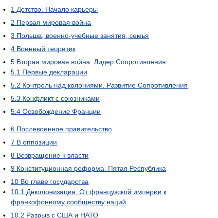
1
Детство. Начало карьеры
2
Первая мировая война
3
Польша, военно-учебные занятия, семья
4
Военный теоретик
5
Вторая мировая война. Лидер Сопротивления
5.1
Первые декларации
5.2
Контроль над колониями. Развитие Сопротивления
5.3
Конфликт с союзниками
5.4
Освобождение Франции
6
Послевоенное правительство
7
В оппозиции
8
Возвращение к власти
9
Конституционная реформа. Пятая Республика
10
Во главе государства
10.1
Деколонизация. От французской империи к
франкофонному сообществу наций
10.2
Разрыв с США и НАТО