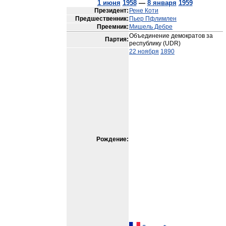
1 июня
1958
—
8 января
1959
Президент:
Рене Коти
Предшественник:
Пьер Пфлимлен
Преемник:
Мишель Дебре
Объединение демократов за
Партия:
республику (UDR)
22 ноября
1890
Рождение: