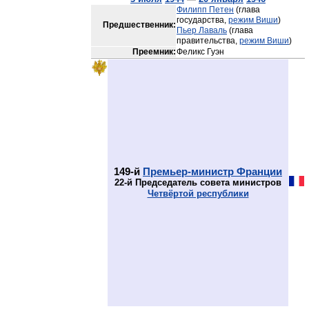
Филипп Петен
(глава
государства,
режим Виши
)
Предшественник:
Пьер Лаваль
(глава
правительства,
режим Виши
)
Преемник:
Феликс Гуэн
149-й
Премьер-министр Франции
22-й Председатель совета министров
Четвёртой республики