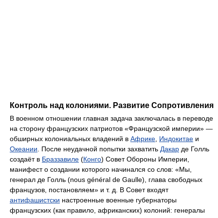
Контроль над колониями. Развитие Сопротивления
В военном отношении главная задача заключалась в переводе
на сторону французских патриотов «Французской империи» —
обширных колониальных владений в
Африке
,
Индокитае
и
Океании
. После неудачной попытки захватить
Дакар
де Голль
создаёт в
Браззавиле
(
Конго
) Совет Обороны Империи,
манифест о создании которого начинался со слов: «Мы,
генерал де Голль (nous général de Gaulle), глава свободных
французов, постановляем» и т. д. В Совет входят
антифашистски
настроенные военные губернаторы
французских (как правило, африканских) колоний: генералы