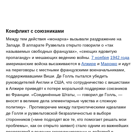
Конфликт с союзниками
Между тем действия «монарха» вызывали раздражение на
Западе. В аппарате Рузвельта открыто говорили о «так
называемых свободных французах», «сеющих ядовитую
пропаганду» и мешающих ведению войны.
7 ноября
1942 года
американские войска высаживаются в
Алжире
и
Марокко
и идут
на переговоры с местными французскими военачальниками,
поддерживавшими Виши. Де Голль пытался убедить
руководителей Англии и США, что сотрудничество с вишистами
в Алжире приведёт к потере моральной поддержки союзников
во Франции. «Соединённые Штаты, — говорил де Голль, —
вносят в великие дела элементарные чувства и сложную
политику» . Противоречие между патриотическими идеалами
де Голля и рузвельтовской безразличностью в выборе
сторонников («мне подходят все те, кто помогает решать мои
проблемы», как он открыто заявил) стало одним из важнейших
препятствий в ведении скоординированных действий в