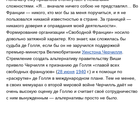
сложностями. «Я… вначале ничего собою не представлял… Во
Франции — никого, кто мог бы за меня поручиться, и я не
пользовался никакой известностью в стране. За границей —
никакого доверия и оправдания моей деятельности».
Формирование организации «Свободной Франции» носило
довольно затяжной характер. Кто знает, как сложилась бы
судьба де Голля, если бы он не заручился поддержкой
премьер-министра Великобритании
Уинстона Черчилля
.
Стремление создать альтернативу правительству Виши
привело Черчилля к признанию де Голля «главой всех
свободных французов» (
28 июня
1940
г.) и к помощи по
«раскрутке» де Голля в международном плане. Тем не менее,
в своих мемуарах о второй мировой войне Черчилль даёт не
очень высокую оценку де Голлю и считает своё сотрудничество
с ним вынужденным — альтернативы просто не было.