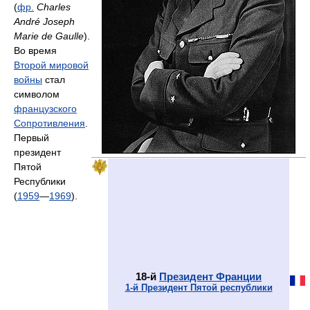
(
фр.
Charles
André Joseph
Marie de Gaulle
).
Во время
Второй мировой
войны
стал
символом
французского
Сопротивления
.
Первый
президент
Пятой
Республики
(
1959
—
1969
).
18-й
Президент Франции
1-й Президент Пятой республики