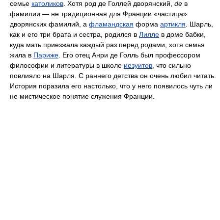
семье
католиков
. Хотя род де Голлей дворянский,
de
в
фамилии — не традиционная для Франции «частица»
дворянских фамилий, а
фламандская
форма
артикля
. Шарль,
как и его три брата и сестра, родился в
Лилле
в доме бабки,
куда мать приезжала каждый раз перед родами, хотя семья
жила в
Париже
. Его отец Анри де Голль был профессором
философии и литературы в школе
иезуитов
, что сильно
повлияло на Шарля. С раннего детства он очень любил читать.
История поразила его настолько, что у него появилось чуть ли
не мистическое понятие служения Франции.