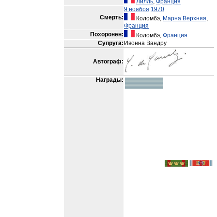
Лилль
,
Франция
9 ноября
1970
Смерть:
Коломбэ,
Марна Верхняя
,
Франция
Похоронен:
Коломбэ,
Франция
Супруга:
Ивонна Вандру
Автограф:
Награды: