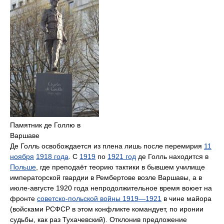
Памятник де Голлю в
Варшаве
Де Голль освобождается из плена лишь после перемирия
11
ноября
1918 года
. С
1919
по
1921 год
де Голль находится в
Польше
, где преподаёт теорию тактики в бывшем училище
императорской гвардии в Рембертове возле Варшавы, а в
июле-августе 1920 года непродолжительное время воюет на
фронте
советско-польской войны 1919—1921
в чине майора
(войсками РСФСР в этом конфликте командует, по иронии
судьбы, как раз Тухачевский). Отклонив предложение