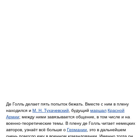
Де Голль делает пять попыток бежать. Вместе с ним в плену
находился и
М. Н. Тухачевский
, будущий
маршал
Красной
Армии
; между ними завязывается общение, в том числе и на
военно-теоретические темы. В плену де Голль читает немецких
авторов, узнаёт всё больше о
Германии
, это в дальнейшем
очень помогло ему в военном командовании. Именно тогда он