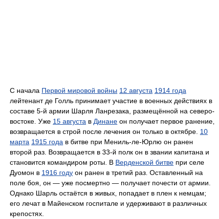
С начала
Первой мировой войны
12 августа
1914 года
лейтенант де Голль принимает участие в военных действиях в
составе 5-й армии Шарля Ланрезака, размещённой на северо-
востоке. Уже
15 августа
в
Динане
он получает первое ранение,
возвращается в строй после лечения он только в октябре.
10
марта
1915 года
в битве при Мениль-ле-Юрлю он ранен
второй раз. Возвращается в 33-й полк он в звании капитана и
становится командиром роты. В
Верденской битве
при селе
Дуомон в
1916 году
он ранен в третий раз. Оставленный на
поле боя, он — уже посмертно — получает почести от армии.
Однако Шарль остаётся в живых, попадает в плен к немцам;
его лечат в Майенском госпитале и удерживают в различных
крепостях.