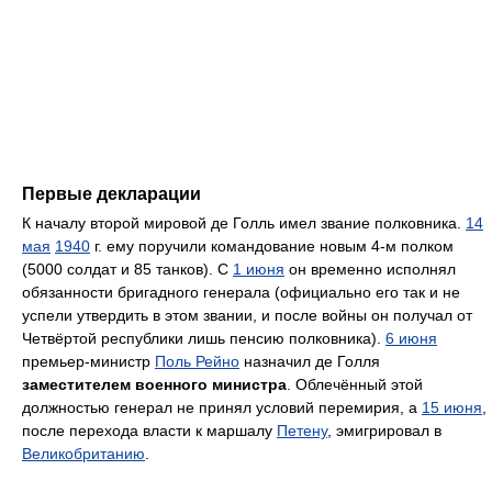
Первые декларации
К началу второй мировой де Голль имел звание полковника.
14
мая
1940
г. ему поручили командование новым 4-м полком
(5000 солдат и 85 танков). С
1 июня
он временно исполнял
обязанности бригадного генерала (официально его так и не
успели утвердить в этом звании, и после войны он получал от
Четвёртой республики лишь пенсию полковника).
6 июня
премьер-министр
Поль Рейно
назначил де Голля
заместителем военного министра
. Облечённый этой
должностью генерал не принял условий перемирия, а
15 июня
,
после перехода власти к маршалу
Петену
, эмигрировал в
Великобританию
.