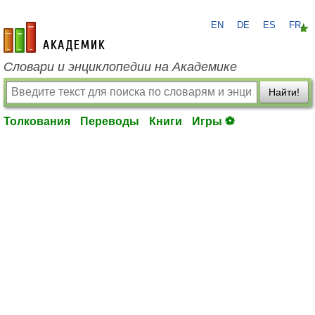
EN
DE
ES
FR
academic.ru
Словари и энциклопедии на Академике
Найти!
Толкования
Переводы
Книги
Игры ⚽