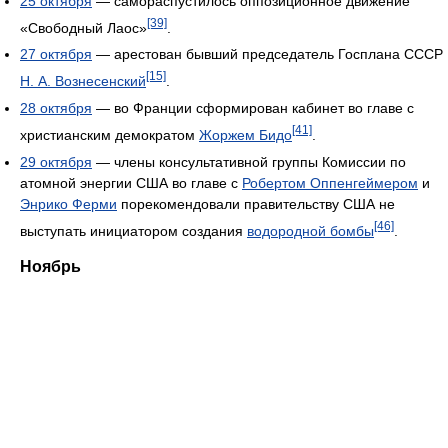
25 октября
— самораспустилось оппозиционное движение
[39]
«Свободный Лаос»
.
27 октября
— арестован бывший председатель Госплана СССР
[15]
Н. А. Вознесенский
.
28 октября
— во Франции сформирован кабинет во главе с
[41]
христианским демократом
Жоржем Бидо
.
29 октября
— члены консультативной группы Комиссии по
атомной энергии США во главе с
Робертом Оппенгеймером
и
Энрико Ферми
порекомендовали правительству США не
[46]
выступать инициатором создания
водородной бомбы
.
Ноябрь