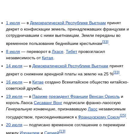
1 июля
— в
Демократической Республике Вьетнам
принят
декрет о конфискации земель, принадлежавших французам и
сотрудничавшим с ними вьетнамцам. Земли переданы во
[33]
временное пользование беднейшим крестьянам
.
8 июля
— переворот в
Лхасе
.
Тибет
провозгласил
независимость от
Китая
.
14 июля
— в
Демократической Республике Вьетнам
принят
[33]
декрет о снижении арендной платы на землю на 25 %
.
16 июля
— в
Китае
создано Всекитайское общество китайско-
советской дружбы.
19 июля
— в
Париже
президент Франции
Венсан Ориоль
и
король Лаоса
Сисаванг Вонг
подписали франко-лаосскую
Генеральную конвенцию
, признававшую
Лаос
независимым
[25]
государством, присоединившимся к
Французскому Союзу
.
20 июля
— подписано временное соглашение о перемирии
[13]
между
Израилем
и
Сирией
.