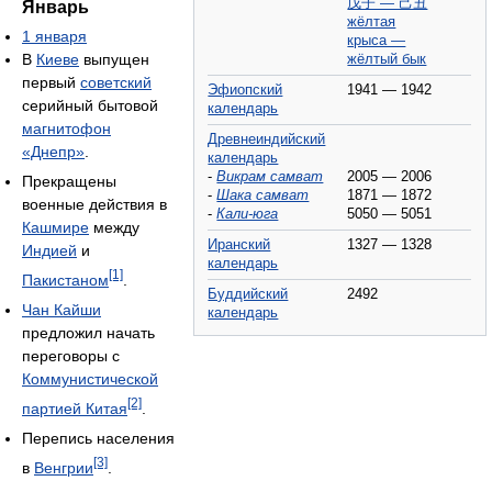
戊子 — 己丑
Январь
жёлтая
1 января
крыса —
В
Киеве
выпущен
жёлтый бык
первый
советский
Эфиопский
1941 — 1942
серийный бытовой
календарь
магнитофон
Древнеиндийский
«Днепр»
.
календарь
-
Викрам самват
2005 — 2006
Прекращены
-
Шака самват
1871 — 1872
военные действия в
-
Кали-юга
5050 — 5051
Кашмире
между
Иранский
1327 — 1328
Индией
и
календарь
[1]
Пакистаном
.
Буддийский
2492
Чан Кайши
календарь
предложил начать
переговоры с
Коммунистической
[2]
партией Китая
.
Перепись населения
[3]
в
Венгрии
.