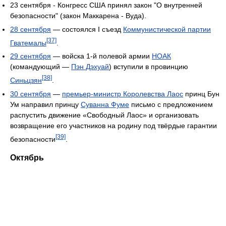
23 сентября - Конгресс США принял закон "О внутренней
безопасности" (закон Маккарена - Вуда).
28 сентября
— состоялся I съезд
Коммунистической партии
[37]
Гватемалы
.
29 сентября
— войска 1-й полевой армии
НОАК
(командующий —
Пэн Дэхуай
) вступили в провинцию
[38]
Синьцзян
.
30 сентября
—
премьер-министр Королевства Лаос
принц Бун
Ум направил принцу
Суванна Фуме
письмо с предложением
распустить движение «Свободный Лаос» и организовать
возвращение его участников на родину под твёрдые гарантии
[39]
безопасности
.
Октябрь