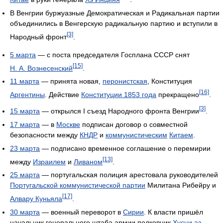
В Венгрии буржуазные Демократическая и Радикальная партии
объединились в Венгерскую радикальную партию и вступили в
[3]
Народный фронт
.
5 марта
— с поста председателя Госплана СССР снят
[15]
Н. А. Вознесенский
.
11 марта
— принята новая,
перонистская
, Конституция
[16]
Аргентины
. Действие
Конституции 1853 года
прекращено
.
[3]
15 марта
— открылся I съезд Народного фронта Венгрии
.
17 марта
— в
Москве
подписан договор о совместной
безопасности между
КНДР
и
коммунистическим
Китаем
.
23 марта
— подписано временное соглашение о перемирии
[13]
между
Израилем
и
Ливаном
.
25 марта
— португальская полиция арестовала руководителей
Португальской коммунистической партии
Милитана Рибейру и
[17]
Алвару Куньяла
.
30 марта
— военный переворот в
Сирии
. К власти пришёл
начальник генерального штаба армии полковник
Хусни аз-