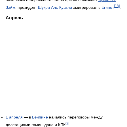
[18]
Займ
, президент
Шукри Аль-Куатли
эмигрировал в
Египет
.
Апрель
1 апреля
— в
Бэйпине
начались переговоры между
[2]
делегациями гоминьдана и КПК
.