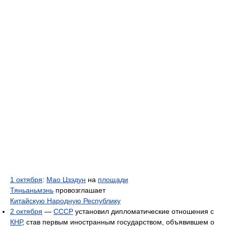
1 октября
:
Мао Цзэдун
на
площади
Тяньаньмэнь
провозглашает
Китайскую Народную Республику
2 октября
—
СССР
установил дипломатические отношения с
КНР
, став первым иностранным государством, объявившем о