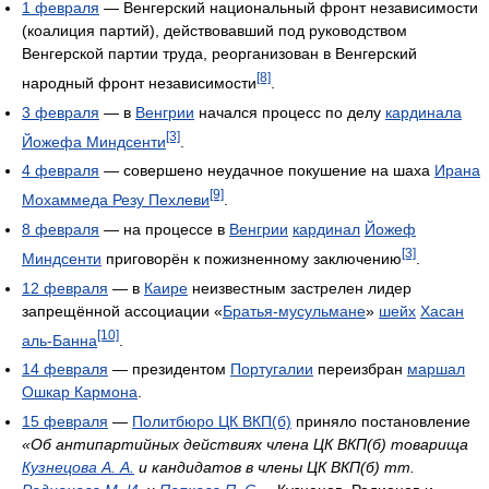
1 февраля
— Венгерский национальный фронт независимости
(коалиция партий), действовавший под руководством
Венгерской партии труда, реорганизован в Венгерский
[8]
народный фронт независимости
.
3 февраля
— в
Венгрии
начался процесс по делу
кардинала
[3]
Йожефа Миндсенти
.
4 февраля
— совершено неудачное покушение на шаха
Ирана
[9]
Мохаммеда Резу Пехлеви
.
8 февраля
— на процессе в
Венгрии
кардинал
Йожеф
[3]
Миндсенти
приговорён к пожизненному заключению
.
12 февраля
— в
Каире
неизвестным застрелен лидер
запрещённой ассоциации «
Братья-мусульмане
»
шейх
Хасан
[10]
аль-Банна
.
14 февраля
— президентом
Португалии
переизбран
маршал
Ошкар Кармона
.
15 февраля
—
Политбюро ЦК ВКП(б)
приняло постановление
«Об антипартийных действиях члена ЦК ВКП(б) товарища
Кузнецова А. А.
и кандидатов в члены ЦК ВКП(б) тт.