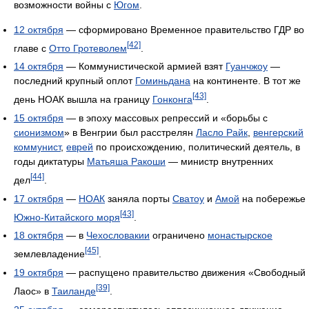
возможности войны с
Югом
.
12 октября
— сформировано Временное правительство ГДР во
[42]
главе с
Отто Гротеволем
.
14 октября
— Коммунистической армией взят
Гуанчжоу
—
последний крупный оплот
Гоминьдана
на континенте. В тот же
[43]
день НОАК вышла на границу
Гонконга
.
15 октября
— в эпоху массовых репрессий и «борьбы с
сионизмом
» в Венгрии был расстрелян
Ласло Райк
,
венгерский
коммунист
,
еврей
по происхождению, политический деятель, в
годы диктатуры
Матьяша Ракоши
— министр внутренних
[44]
дел
.
17 октября
—
НОАК
заняла порты
Сватоу
и
Амой
на побережье
[43]
Южно-Китайского моря
.
18 октября
— в
Чехословакии
ограничено
монастырское
[45]
землевладение
.
19 октября
— распущено правительство движения «Свободный
[39]
Лаос» в
Таиланде
.