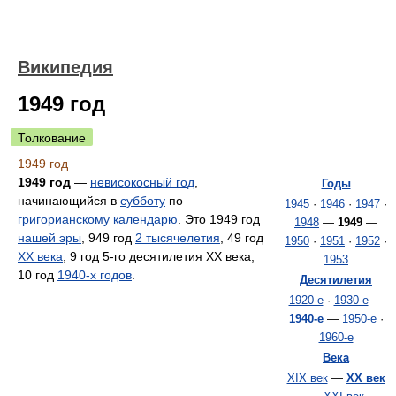
Википедия
1949 год
Толкование
1949 год
1949 год
—
невисокосный год
,
Годы
начинающийся в
субботу
по
1945
·
1946
·
1947
·
григорианскому календарю
. Это 1949 год
1948
—
1949
—
нашей эры
, 949 год
2 тысячелетия
, 49 год
1950
·
1951
·
1952
·
XX века
, 9 год 5-го десятилетия XX века,
1953
10 год
1940-х годов
.
Десятилетия
1920-е
·
1930-е
—
1940-е
—
1950-е
·
1960-е
Века
XIX век
—
XX век