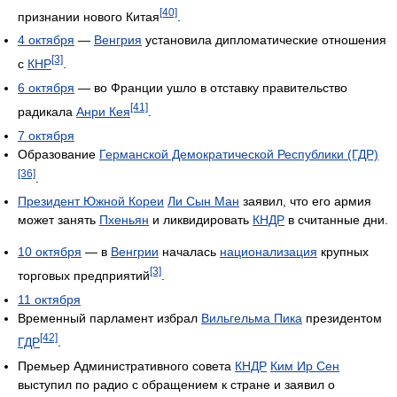
[40]
признании нового Китая
.
4 октября
—
Венгрия
установила дипломатические отношения
[3]
с
КНР
.
6 октября
— во Франции ушло в отставку правительство
[41]
радикала
Анри Кея
.
7 октября
Образование
Германской Демократической Республики (ГДР)
[36]
.
Президент Южной Кореи
Ли Сын Ман
заявил, что его армия
может занять
Пхеньян
и ликвидировать
КНДР
в считанные дни.
10 октября
— в
Венгрии
началась
национализация
крупных
[3]
торговых предприятий
.
11 октября
Временный парламент избрал
Вильгельма Пика
президентом
[42]
ГДР
.
Премьер Административного совета
КНДР
Ким Ир Сен
выступил по радио с обращением к стране и заявил о