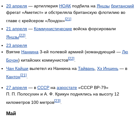
20 апреля
— артиллерия
НОАК
подбила на
Янцзы
британский
фрегат «Аметист» и обстреляла британскую флотилию во
[21]
главе с крейсером «Лондон»
21 апреля
—
Коммунистические
войска форсировали
[22]
Янцзы
.
23 апреля
Взятие
Нанкина
3-ей полевой армией (командующий —
Лю
[22]
Бочэн
) китайских коммунистов
.
Чан Кайши
вылетел из Нанкина на
Тайвань
,
Хэ Инцинь
— в
[21]
Кантон
.
27 апреля
— в
СССР
на
аэростате
«СССР ВР-79»
П. П. Полосухин и А. Ф. Крикун поднялись на высоту 12
[23]
километров 100 метров
.
Май