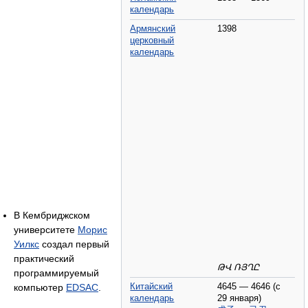
календарь
Армянский
1398
церковный
календарь
В Кембриджском
университете
Морис
Уилкс
создал первый
практический
ԹՎ ՌՅՂԸ
программируемый
Китайский
4645 — 4646 (с
компьютер
EDSAC
.
календарь
29 января)