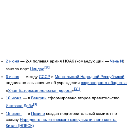
2 июня
— 2-я полевая армия НОАК (командующий —
Чэнь И
)
[30]
заняла порт
Циндао
.
6 июня
— между
СССР
и
Монгольской Народной Республикой
подписано соглашение об учреждении
акционерного общества
[31]
«
Улан-Баторская железная дорога
»
.
10 июня
— в
Венгрии
сформировано второе правительство
[3]
Иштвана Доби
.
15 июня
— в
Пекине
создан подготовительный комитет по
созыву
Народного политического консультативного совета
Китая (НПКСК)
.