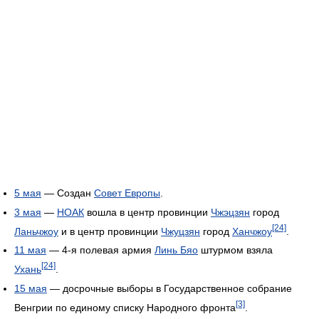
5 мая
— Создан
Совет Европы
.
3 мая
—
НОАК
вошла в центр провинции
Чжэцзян
город
[24]
Ланьчжоу
и в центр провинции
Чжуцзян
город
Ханчжоу
.
11 мая
— 4-я полевая армия
Линь Бяо
штурмом взяла
[24]
Ухань
.
15 мая
— досрочные выборы в Государственное собрание
[3]
Венгрии по единому списку Народного фронта
.