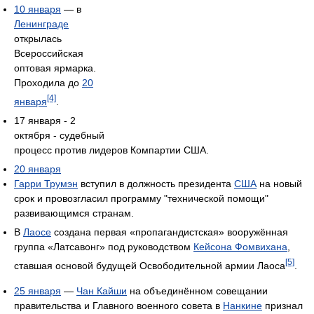
10 января
— в
Ленинграде
открылась
Всероссийская
оптовая ярмарка.
Проходила до
20
[4]
января
.
17 января - 2
октября - судебный
процесс против лидеров Компартии США.
20 января
Гарри Трумэн
вступил в должность президента
США
на новый
срок и провозгласил программу "технической помощи"
развивающимся странам.
В
Лаосе
создана первая «пропагандистская» вооружённая
группа «Латсавонг» под руководством
Кейсона Фомвихана
,
[5]
ставшая основой будущей Освободительной армии Лаоса
.
25 января
—
Чан Кайши
на объединённом совещании
правительства и Главного военного совета в
Нанкине
признал