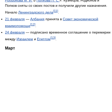
Родионова М. И.
и
Попкова П. С.
»
. Кузнецов, Родионов и
Попков сняты со своих постов и получили другие назначения.
[11]
Начало
Ленинградского дела
.
21 февраля
—
Албания
принята в
Совет экономической
[12]
взаимопомощи
.
24 февраля
— подписано временное соглашение о перемирии
[13]
между
Израилем
и
Египтом
.
Март