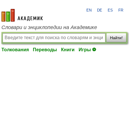
EN
DE
ES
FR
academic.ru
Словари и энциклопедии на Академике
Найти!
Толкования
Переводы
Книги
Игры ⚽