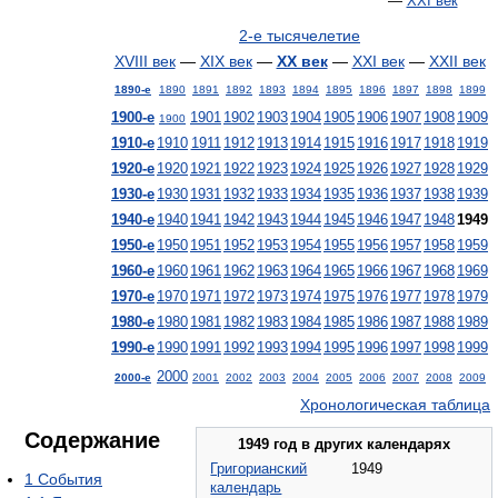
—
XXI век
2-е тысячелетие
XVIII век
—
XIX век
—
XX век
—
XXI век
—
XXII век
1890-е
1890
1891
1892
1893
1894
1895
1896
1897
1898
1899
1900-е
1901
1902
1903
1904
1905
1906
1907
1908
1909
1900
1910-е
1910
1911
1912
1913
1914
1915
1916
1917
1918
1919
1920-е
1920
1921
1922
1923
1924
1925
1926
1927
1928
1929
1930-е
1930
1931
1932
1933
1934
1935
1936
1937
1938
1939
1940-е
1940
1941
1942
1943
1944
1945
1946
1947
1948
1949
1950-е
1950
1951
1952
1953
1954
1955
1956
1957
1958
1959
1960-е
1960
1961
1962
1963
1964
1965
1966
1967
1968
1969
1970-е
1970
1971
1972
1973
1974
1975
1976
1977
1978
1979
1980-е
1980
1981
1982
1983
1984
1985
1986
1987
1988
1989
1990-е
1990
1991
1992
1993
1994
1995
1996
1997
1998
1999
2000
2000-е
2001
2002
2003
2004
2005
2006
2007
2008
2009
Хронологическая таблица
Содержание
1949 год в других календарях
Григорианский
1949
1
События
календарь