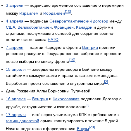
3 апреля
— подписано временное соглашение о перемирии
[13]
между
Израилем
и
Иорданией
.
4 апреля
— подписан
Североатлантический договор
между
США
,
Великобританией
,
Францией
,
Канадой
и другими
странами, послужившего основой для создания военно-
политического союза
НАТО
.
7 апреля
— партии Народного фронта
Венгрии
приняли
решение распустить Государственное собрание и провести
[19]
новые выборы по списку фронта
.
15 апреля
— завершены переговоры в Бейпине между
китайскими коммунистами и правительством гоминьдана.
[2]
Выработан проект соглашения о внутреннем мире
.
День Рождения Аллы Борисовны Пугачевой
16 апреля
—
Венгрия
и
Чехословакия
подписали Договор о
[3]
дружбе, сотрудничестве и взаимопомощи
.
17 апреля
— истёк срок ультиматума КПК с требованием к
гоминьдановской
армии капитулировать в течение 5 дней.
[20]
Начата подготовка к форсированию
Янцзы
.