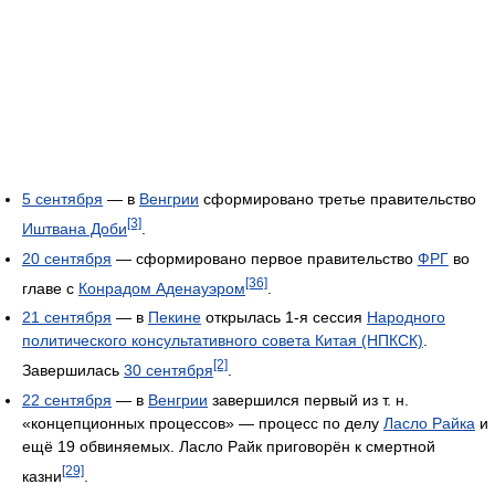
5 сентября
— в
Венгрии
сформировано третье правительство
[3]
Иштвана Доби
.
20 сентября
— сформировано первое правительство
ФРГ
во
[36]
главе с
Конрадом Аденауэром
.
21 сентября
— в
Пекине
открылась 1-я сессия
Народного
политического консультативного совета Китая (НПКСК)
.
[2]
Завершилась
30 сентября
.
22 сентября
— в
Венгрии
завершился первый из т. н.
«концепционных процессов» — процесс по делу
Ласло Райка
и
ещё 19 обвиняемых. Ласло Райк приговорён к смертной
[29]
казни
.