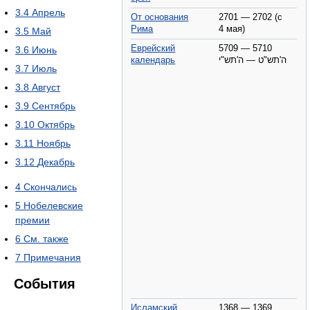
3.4
Апрель
От основания
2701 — 2702 (с
Рима
4 мая)
3.5
Май
Еврейский
5709 — 5710
3.6
Июнь
календарь
ה'תש"ט — ה'תש"י
3.7
Июль
3.8
Август
3.9
Сентябрь
3.10
Октябрь
3.11
Ноябрь
3.12
Декабрь
4
Скончались
5
Нобелевские
премии
6
См. также
7
Примечания
События
Исламский
1368 — 1369