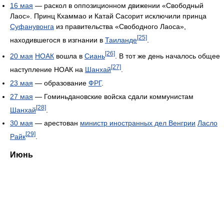
16 мая
— раскол в оппозиционном движении «Свободный
Лаос». Принц Кхаммао и Катай Сасорит исключили принца
Суфанувонга
из правительства «Свободного Лаоса»,
[25]
находившегося в изгнании в
Таиланде
.
[26]
20 мая
НОАК
вошла в
Сиань
. В тот же день началось общее
[27]
наступление НОАК на
Шанхай
.
23 мая
— образование
ФРГ
.
27 мая
— Гоминьдановские войска сдали коммунистам
[28]
Шанхай
.
30 мая
— арестован
министр иностранных дел Венгрии
Ласло
[29]
Райк
.
Июнь