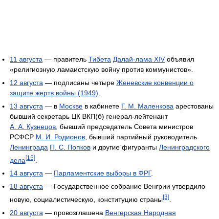
11 августа
— правитель
Тибета
Далай-лама XIV
объявил
«религиозную ламаистскую войну против коммунистов».
12 августа
— подписаны четыре
Женевские конвенции о
защите жертв войны (1949)
.
13 августа
— в
Москве
в кабинете
Г. М. Маленкова
арестованы
бывший секретарь ЦК ВКП(б) генерал-лейтенант
А. А. Кузнецов
, бывший председатель Совета министров
РСФСР
М. И. Родионов
, бывший партийный руководитель
Ленинграда
П. С. Попков
и другие фигуранты
Ленинградского
[15]
дела
.
14 августа
—
Парламентские выборы в ФРГ
.
18 августа
— Государственное собрание Венгрии утвердило
[3]
новую, социалистическую, конституцию страны
.
20 августа
— провозглашена
Венгерская Народная