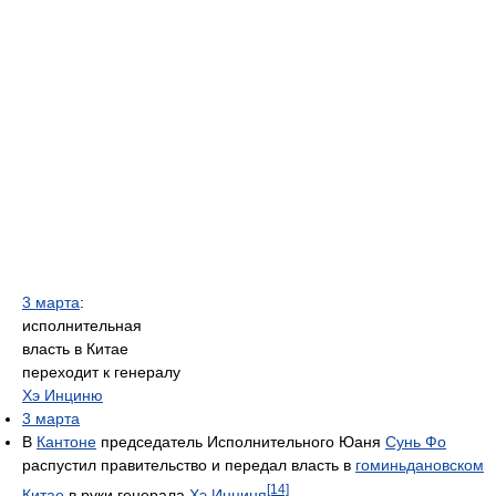
3 марта
:
исполнительная
власть в Китае
переходит к генералу
Хэ Инциню
3 марта
В
Кантоне
председатель Исполнительного Юаня
Сунь Фо
распустил правительство и передал власть в
гоминьдановском
[14]
Китае
в руки генерала
Хэ Инциня
.