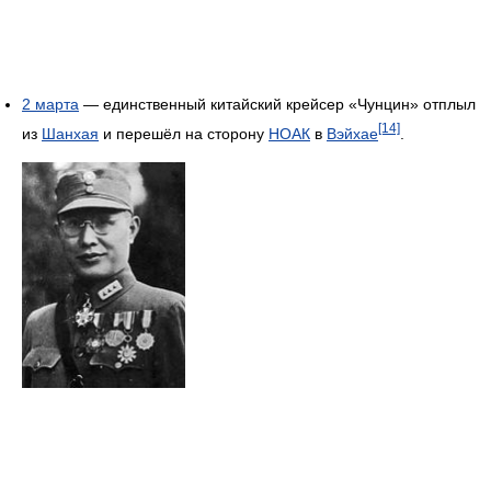
2 марта
— единственный китайский крейсер «Чунцин» отплыл
[14]
из
Шанхая
и перешёл на сторону
НОАК
в
Вэйхае
.