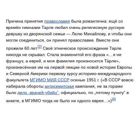
Причина принятия
православия
была романтична: ещё со
времён гимназии Тарле любил очень религиозную русскую
девушку из дворянской семьи — Лелю Михайлову, и чтобы они
могли соединиться, он принял православие. Вместе они
[2]
прожили 60 лет.
Своё этническое происхождение Тарле
никогда не скрывал. Стала знаменитой его фраза «…я не
француз, а еврей, и моя фамилия произносится Та́рле»,
произнесённая им на первой лекции по новой истории Европы
и Северной Америки первому курсу историко-международного
факультета
МГИМО МИД СССР
осенью 1951 г. («В СССР вовсю
набирала обороты
антисемитская
кампания, не за горами
было
дело „врачей-убийц“
, официально, по „пятому пункту“ в
[4]
анкете, в МГИМО тогда не было ни одного еврея…»)