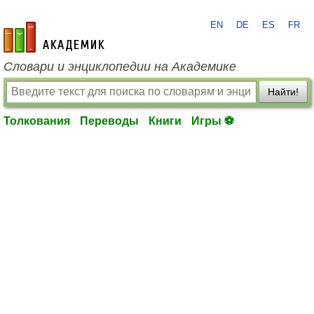
EN
DE
ES
FR
academic.ru
Словари и энциклопедии на Академике
Найти!
Толкования
Переводы
Книги
Игры ⚽