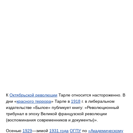
К
Октябрьской революции
Тарле относится настороженно. В
дни «
красного террора
» Тарле в
1918
г. в либеральном
издательстве «Былое» публикует книгу: «Революционный
трибунал в эпоху Великой французской революции
(воспоминания современников и документы)».
Осенью
1929
—зимой
1931 года
ОГПУ
по
«Академическому