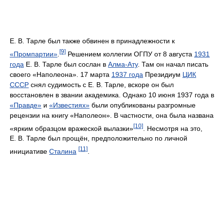
Е. В. Тарле был также обвинен в принадлежности к
[9]
«Промпартии»
.
Решением коллегии ОГПУ от 8 августа
1931
года
Е. В. Тарле был сослан в
Алма-Ату
. Там он начал писать
своего «Наполеона». 17 марта
1937 года
Президиум
ЦИК
СССР
снял судимость с Е. В. Тарле, вскоре он был
восстановлен в звании академика. Однако 10 июня 1937 года в
«Правде»
и
«Известиях»
были опубликованы разгромные
рецензии на книгу «Наполеон». В частности, она была названа
[10]
«ярким образцом вражеской вылазки»
. Несмотря на это,
Е. В. Тарле был прощён, предположительно по личной
[11]
инициативе
Сталина
.