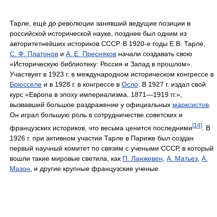
Тарле, ещё до революции занявший ведущие позиции в
российской исторической науке, позднее был одним из
авторитетнейших историков СССР. В 1920-е годы Е.В. Тарле,
С. Ф. Платонов
и
А. Е. Пресняков
начали создавать свою
«Историческую библиотеку: Россия и Запад в прошлом».
Участвует в 1923 г. в международном историческом конгрессе в
Брюсселе
и в 1928 г. в конгрессе в
Осло
. В 1927 г. издал свой
курс «Европа в эпоху империализма, 1871—1919 гг.»,
вызвавший большое раздражение у официальных
марксистов
.
Он играл большую роль в сотрудничестве советских и
[14]
французских историков, что весьма ценится последними
. В
1926 г. при активном участии Тарле в Париже был создан
первый научный комитет по связям с учеными СССР, в который
вошли такие мировые светила, как
П. Ланжевен
,
А. Матьез
,
А.
Мазон
, и другие крупные французские ученые.