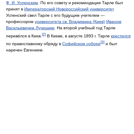
Ф. И. Успенским
. По его совету и рекомендации Тарле был
принят в
Императорский Новороссийский университет
.
Успенский свел Тарле с его будущим учителем —
профессором
университета св. Владимира (Киев)
Иваном
Васильевичем Лучицким
. На второй учебный год Тарле
[2]
перевёлся в Киев.
В Киеве, в августе 1893 г. Тарле
крестился
[3]
по православному обряду в
Софийском соборе
и был
наречен Евгением.