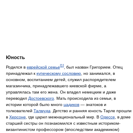
Юность
[1]
Родился в
еврейской семье
, был назван Григорием. Отец
принадлежал к
купеческому сословию
, но занимался, в
основном, воспитанием детей, служил распорядителем
магазинчика, принадлежавшего киевской фирме, а
управлялась там его жена. Он владел немецким и даже
переводил
Достоевского
. Мать происходила из семьи, в
истории которой было много
цадиков
— знатоков и
толкователей
Талмуда
. Детство и ранняя юность Тарле прошли
в
Херсоне
, где царил межнациональный мир. В
Одессе
, в доме
старшей сестры он познакомился с известным историком-
византинистом профессором (впоследствии академиком)