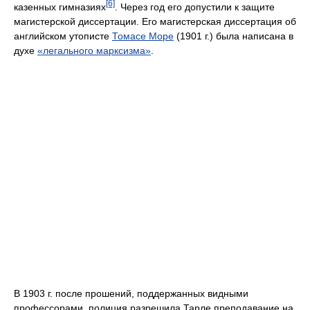
[6]
казенных гимназиях
. Через год его допустили к защите
магистерской диссертации. Его магистерская диссертация об
английском утописте
Томасе Море
(1901 г.) была написана в
духе
«легального марксизма»
.
В 1903 г. после прошений, поддержанных видными
профессорами, полиция разрешила Тарле преподавание на