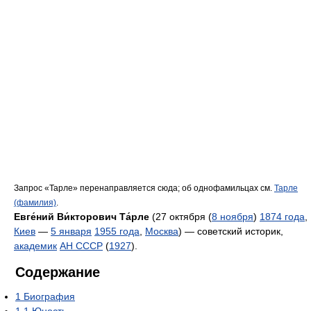
Запрос «Тарле» перенаправляется сюда; об однофамильцах см.
Тарле
(фамилия)
.
Евге́ний Ви́кторович Та́рле
(27 октября (
8 ноября
)
1874 года
,
Киев
—
5 января
1955 года
,
Москва
) — советский историк,
академик
АН СССР
(
1927
).
Содержание
1
Биография