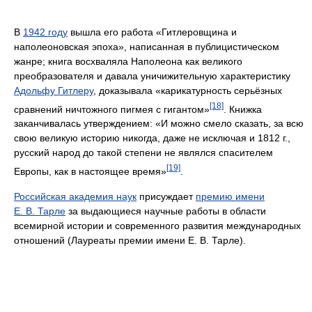
В
1942 году
вышла его работа «Гитлеровщина и
наполеоновская эпоха», написанная в публицистическом
жанре; книга восхваляла Наполеона как великого
преобразователя и давала уничижительную характеристику
Адольфу Гитлеру
, доказывала «карикатурность серьёзных
[18]
сравнений ничтожного пигмея с гигантом»
. Книжка
заканчивалась утверждением: «И можно смело сказать, за всю
свою великую историю никогда, даже не исключая и 1812 г.,
русский народ до такой степени не являлся спасителем
[19]
Европы, как в настоящее время»
.
Российская академия наук
присуждает
премию имени
Е. В. Тарле
за выдающиеся научные работы в области
всемирной истории и современного развития международных
отношений (Лауреаты премии имени Е. В. Тарле).