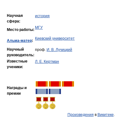
Научная
история
сфера:
МГУ
Место работы:
Киевский университет
Альма-матер
:
Научный
проф.
И. В. Лучицкий
руководитель:
Известные
Л. Е. Кертман
ученики:
Награды и
премии
Произведения
в
Викитеке
.