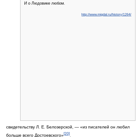
И о Людовике любом.
http://www.migdal.ru/history/1264/
свидетельству Л. Е. Белозерской, — «из писателей он любил
[20]
больше всего Достоевского»
.