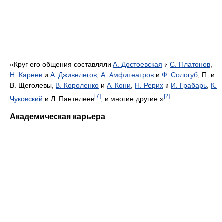
«Круг его общения составляли
А. Достоевская
и
С. Платонов
,
Н. Кареев
и
А. Дживелегов
,
А. Амфитеатров
и
Ф. Сологуб
, П. и
В. Щеголевы,
В. Короленко
и
А. Кони
,
Н. Рерих
и
И. Грабарь
,
К.
[7]
[2]
Чуковский
и Л. Пантелеев
, и многие другие.»
Академическая карьера