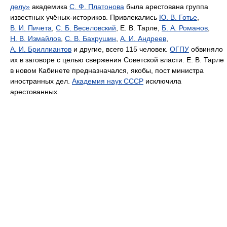
делу»
академика
С. Ф. Платонова
была арестована группа
известных учёных-историков. Привлекались
Ю. В. Готье
,
В. И. Пичета
,
С. Б. Веселовский
, Е. В. Тарле,
Б. А. Романов
,
Н. В. Измайлов
,
С. В. Бахрушин
,
А. И. Андреев
,
А. И. Бриллиантов
и другие, всего 115 человек.
ОГПУ
обвиняло
их в заговоре с целью свержения Советской власти. Е. В. Тарле
в новом Кабинете предназначался, якобы, пост министра
иностранных дел.
Академия наук СССР
исключила
арестованных.