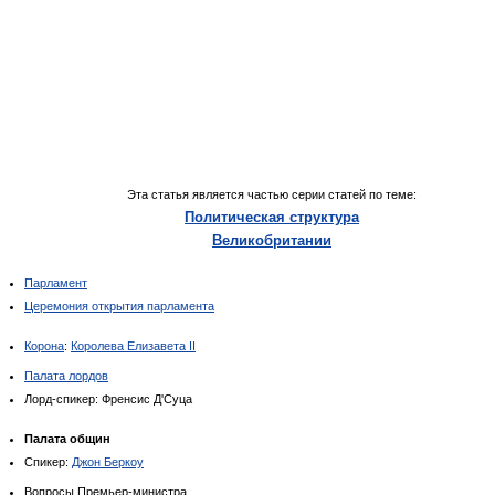
Эта статья является частью серии статей по теме:
Политическая структура
Великобритании
Парламент
Церемония открытия парламента
Корона
:
Королева Елизавета II
Палата лордов
Лорд-спикер: Френсис Д'Суца
Палата общин
Спикер:
Джон Беркоу
Вопросы Премьер-министра