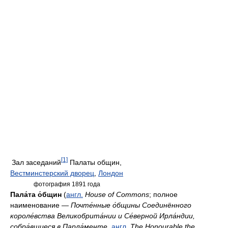
[1]
Зал заседаний
Палаты общин,
Вестминстерский дворец
,
Лондон
фотография 1891 года
Пала́та о́бщин
(
англ.
House of Commons
; полное
наименование —
Почте́нные о́бщины Соединённого
короле́вства Великобрита́нии и Се́верной Ирла́ндии,
собра́вшиеся в Парла́менте
,
англ.
The Honourable the