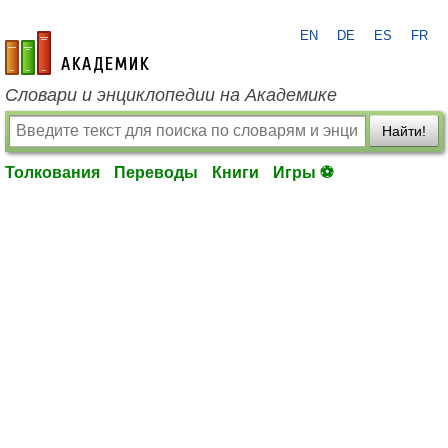
EN
DE
ES
FR
academic.ru
Словари и энциклопедии на Академике
Найти!
Толкования
Переводы
Книги
Игры ⚽