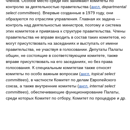
членов. Особое место среди них занимают комитеты по
контролю за деятельностью правительства (
англ.
departmental
select committees
). Впервые созданные в 1979 году, они
образуются по отраслям управления. Главная их задача —
контроль над деятельностью министров, поэтому и система
этих комитетов и привязана к структуре правительства. Члены
правительства не вправе входить в состав таких комитетов, но
могут присутствовать на заседаниях и выступать от имени
правительства, не участвуя в голосовании. Депутаты Палаты
общин, не состоящие в соответствующем комитете, также
вправе присутствовать на его заседаниях, но без права
голосования. К специальным комитетам также относят
комитеты по особо важным вопросам (
англ.
topical select
committees
), в частности Комитет по делам Европейского
союза, а также внутренние комитеты (
англ.
internal select
committees
), обеспечивающие функционирование Палаты,
среди которых Комитет по отбору, Комитет по процедуре и др.