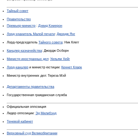
Тайный совет
Правительство
Премьер-министр
:
Дэвид Кэмерон
Лорд-хранитель Малой печати
:
Джордж Янг
Лорд-председатель
Тайного совета
: Ник Клегг
Канцлер казначейства
: Джордж Осборн
Министр иностранных дел
:
Уильям Хейг
Лорд-канцлер
и министр юстиции:
Кеннет Кларк
Министр внутренних дел: Тереза Мэй
Департаменты правительства
Государственная гражданская служба
Официальная оппозиция
Лидер оппозиции:
Эд Милибэнд
Теневой кабинет
Верховный суд Великобритании