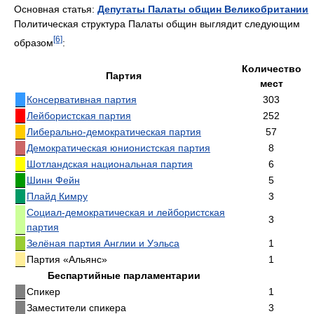
Основная статья:
Депутаты Палаты общин Великобритании
Политическая структура Палаты общин выглядит следующим
[6]
образом
:
Количество
Партия
мест
Консервативная партия
303
Лейбористская партия
252
Либерально-демократическая партия
57
Демократическая юнионистская партия
8
Шотландская национальная партия
6
Шинн Фейн
5
Плайд Кимру
3
Социал-демократическая и лейбористская
3
партия
Зелёная партия Англии и Уэльса
1
Партия «Альянс»
1
Беспартийные парламентарии
Спикер
1
Заместители спикера
3