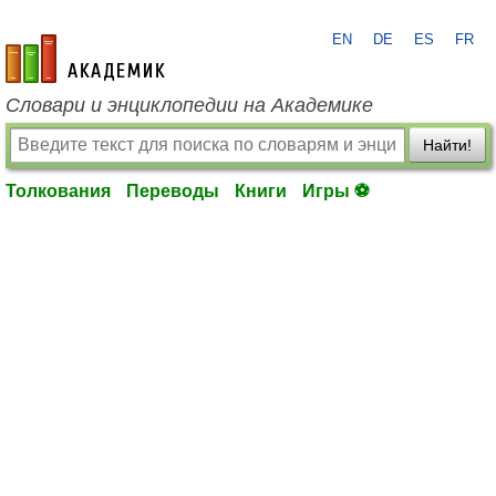
EN
DE
ES
FR
academic.ru
Словари и энциклопедии на Академике
Найти!
Толкования
Переводы
Книги
Игры ⚽