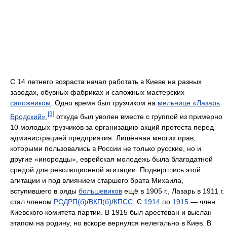
С 14 летнего возраста начал работать в Киеве на разных
заводах, обувных фабриках и сапожных мастерских
сапожником
. Одно время был грузчиком на
мельнице «Лазарь
[3]
Бродский»
,
откуда был уволен вместе с группой из примерно
10 молодых грузчиков за организацию акций протеста перед
администрацией предприятия. Лишённая многих прав,
которыми пользовались в России не только русские, но и
другие «инородцы», еврейская молодежь была благодатной
средой для революционной агитации. Подвергшись этой
агитации и под влиянием старшего брата Михаила,
вступившего в ряды
большевиков
ещё в 1905 г., Лазарь в 1911 г.
стал членом
РСДРП(б)
/
ВКП(б)
/
КПСС
. С
1914
по
1915
— член
Киевского комитета партии. В 1915 был арестован и выслан
этапом на родину, но вскоре вернулся нелегально в Киев. В