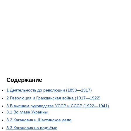
Содержание
1
Деятельность до революции (1893—1917)
2
Революция и Гражданская война (1917—1922)
3
В высшем руководстве УССР и СССР (1922—1941)
3.1
Во главе Украины
3.2
Каганович и Шахтинское дело
3.3
Каганович на подъёме