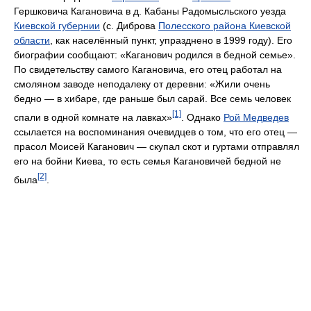
Гершковича Кагановича в д. Кабаны Радомысльского уезда
Киевской губернии
(с. Диброва
Полесского района Киевской
области
, как населённый пункт, упразднено в 1999 году). Его
биографии сообщают: «Каганович родился в бедной семье».
По свидетельству самого Кагановича, его отец работал на
смоляном заводе неподалеку от деревни: «Жили очень
бедно — в хибаре, где раньше был сарай. Все семь человек
[1]
спали в одной комнате на лавках»
. Однако
Рой Медведев
ссылается на воспоминания очевидцев о том, что его отец —
прасол Моисей Каганович — скупал скот и гуртами отправлял
его на бойни Киева, то есть семья Кагановичей бедной не
[2]
была
.