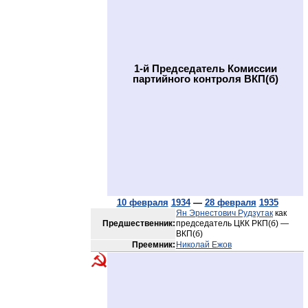
1-й Председатель Комиссии
партийного контроля ВКП(б)
10 февраля
1934
—
28 февраля
1935
Ян Эрнестович Рудзутак
как
Предшественник:
председатель ЦКК РКП(б) —
ВКП(б)
Преемник:
Николай Ежов