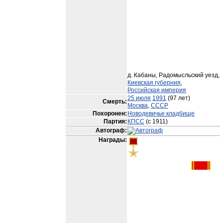
д. Кабаны, Радомысльский уезд,
Киевская губерния
,
Российская империя
25 июля
1991
(97 лет)
Смерть:
Москва
,
СССР
Похоронен:
Новодевичье кладбище
Партия:
КПСС
(с 1911)
Автограф:
Награды: