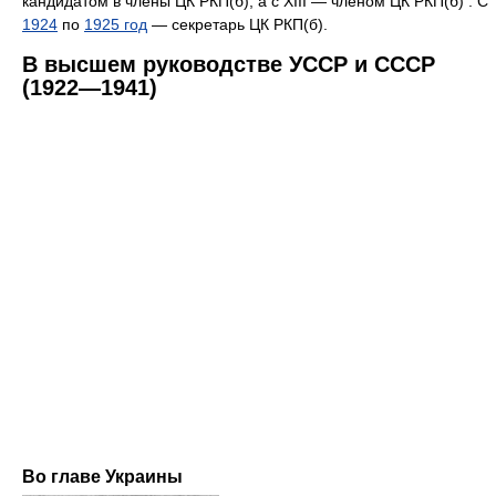
кандидатом в члены ЦК РКП(б), а с XIII — членом ЦК РКП(б) . С
1924
по
1925 год
— секретарь ЦК РКП(б).
В высшем руководстве УССР и СССР
(1922—1941)
Во главе Украины