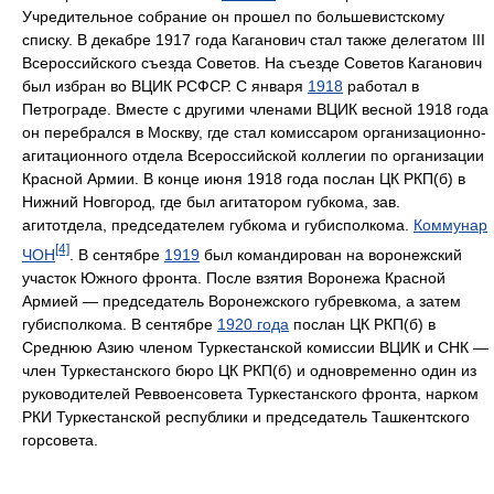
Учредительное собрание он прошел по большевистскому
списку. В декабре 1917 года Каганович стал также делегатом III
Всероссийского съезда Советов. На съезде Советов Каганович
был избран во ВЦИК РСФСР. С января
1918
работал в
Петрограде. Вместе с другими членами ВЦИК весной 1918 года
он перебрался в Москву, где стал комиссаром организационно-
агитационного отдела Всероссийской коллегии по организации
Красной Армии. В конце июня 1918 года послан ЦК РКП(б) в
Нижний Новгород, где был агитатором губкома, зав.
агитотдела, председателем губкома и губисполкома.
Коммунар
[4]
ЧОН
. В сентябре
1919
был командирован на воронежский
участок Южного фронта. После взятия Воронежа Красной
Армией — председатель Воронежского губревкома, а затем
губисполкома. В сентябре
1920 года
послан ЦК РКП(б) в
Среднюю Азию членом Туркестанской комиссии ВЦИК и СНК —
член Туркестанского бюро ЦК РКП(б) и одновременно один из
руководителей Реввоенсовета Туркестанского фронта, нарком
РКИ Туркестанской республики и председатель Ташкентского
горсовета.