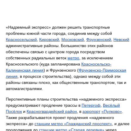
«Надземный экспресс» должен решить транспортные
проблемы южной части города, соединив между собой
Красносельский
,
Кировский
,
Московский
,
Фрунзенский
,
Невский
административные районы. Большинство этих районов
обеспечены связью с центром города посредством
собственных радиальных веток
метро
, за исключением
Красносельского (куда запланирована
Красносельско-
Калининская линия
) и Фрунзенского (
Фрунзенско-Приморская
линия
, в процессе строительства), однако между собой эти
районы связаны плохо, как общественным транспортом, так и
автомагистралями.
Перспективные планы строительства «надземного экспресса»
предусматривают продление трассы в
Петергоф
,
Весёлый
Посёлок
и
Красногвардейский район
, в
аэропорт
«Пулково»
.
Также разрабатывается проект продления «надземного
экспресса» до
станции метро «Гражданский проспект»
, и далее
продолжения до
станции метро «Старая деревня»
через