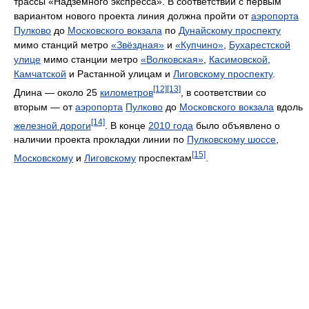
трассы «Надземного экспресса». В соответствии с первым
вариантом нового проекта линия должна пройти от
аэропорта
Пулково
до
Московского вокзала
по
Дунайскому проспекту
мимо станций метро
«Звёздная»
и
«Купчино»
,
Бухарестской
улице
мимо станции метро
«Волковская»
,
Касимовской
,
Камчатской
и Растанной улицам и
Лиговскому проспекту
.
[12]
[13]
Длина — около 25
километров
, в соответствии со
вторым — от
аэропорта
Пулково
до
Московского вокзала
вдоль
[14]
железной дороги
. В конце
2010 года
было объявлено о
наличии проекта прокладки линии по
Пулковскому шоссе
,
[15]
Московскому
и
Лиговскому
проспектам
.