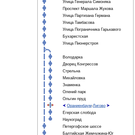
Улица Генерала Симоняка
Проспект Маршала Жукова
Улица Партизана Германа
Улица Тамбасова
Улица Пограничника Гарькавого
Бухарестская
Улица Пионерстроя
Володарка
Дворец Конгрессов
Стрельна
Михайловка
Знаменка
Олений парк
Ольгин пруд
Ораниенбаум
-
Лигово
Егерская слобода
Наукоград
Петергофское шоссе
Балтийская Жемчужина-Юг