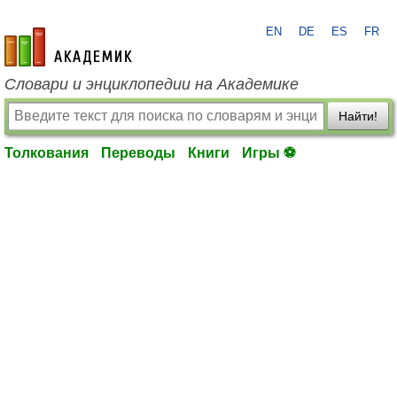
EN
DE
ES
FR
academic.ru
Словари и энциклопедии на Академике
Найти!
Толкования
Переводы
Книги
Игры ⚽