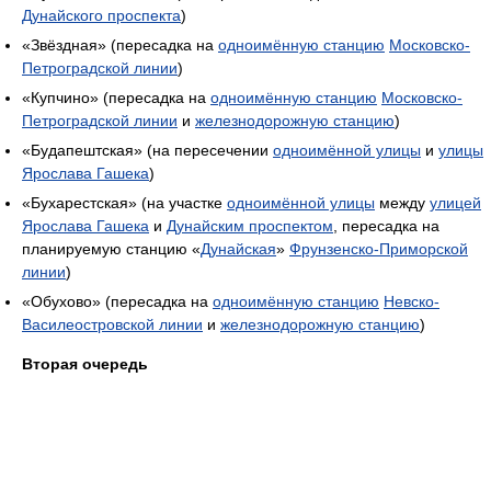
Дунайского проспекта
)
«Звёздная» (пересадка на
одноимённую станцию
Московско-
Петроградской линии
)
«Купчино» (пересадка на
одноимённую станцию
Московско-
Петроградской линии
и
железнодорожную станцию
)
«Будапештская» (на пересечении
одноимённой улицы
и
улицы
Ярослава Гашека
)
«Бухарестская» (на участке
одноимённой улицы
между
улицей
Ярослава Гашека
и
Дунайским проспектом
, пересадка на
планируемую станцию «
Дунайская
»
Фрунзенско-Приморской
линии
)
«Обухово» (пересадка на
одноимённую станцию
Невско-
Василеостровской линии
и
железнодорожную станцию
)
Вторая очередь