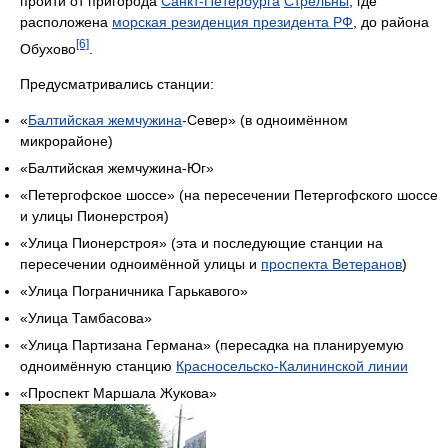
пройти от пригорода
Санкт-Петербурга
Стрельны
, где
расположена
морская резиденция президента РФ
, до района
[6]
Обухово
.
Предусматривались станции:
«
Балтийская жемчужина
-Север» (в одноимённом
микрорайоне)
«Балтийская жемчужина-Юг»
«Петергофское шоссе» (на пересечении Петергофского шоссе
и улицы Пионерстроя)
«Улица Пионерстроя» (эта и последующие станции на
пересечении одноимённой улицы и
проспекта Ветеранов
)
«Улица Пограничника Гарькавого»
«Улица Тамбасова»
«Улица Партизана Германа» (пересадка на планируемую
одноимённую станцию
Красносельско-Калининской линии
«Проспект Маршала Жукова»