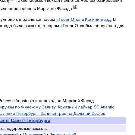
кзал
)
.
Также
Морской
вокзал
является
местом
базирования
[
4
]
ыло
переведено
с
Морского
Фасада
.
гулярно
отправлялся
паром
«
Георг
Отс
»
в
Калининград
.
В
нграда
была
закрыта
,
а
паром
«
Георг
Отс
»
был
переведен
для
Princess
Anastasia
и
переход
на
Морской
Фасад
,
круизы
по
Финскому
Заливу
,
Круизный
лайнер
SC
Atlantic
с
линии
Петербург
-
Калининград
на
Дальний
Восток
залы
Санкт
-
Петербурга
лезнодорожные
вокзалы
адожский
•
Московский
•
Финляндский