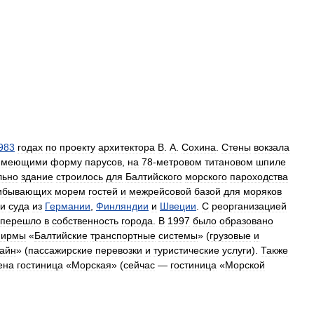
983
годах
по
проекту
архитектора
В
.
А
.
Сохина
.
Стены
вокзала
имеющими
форму
парусов
,
на
78
-
метровом
титановом
шпиле
льно
здание
строилось
для
Балтийского
морского
пароходства
ибывающих
морем
гостей
и
межрейсовой
базой
для
моряков
и
суда
из
Германии
,
Финляндии
и
Швеции
.
С
реорганизацией
перешло
в
собственность
города
.
В
1997
было
образовано
ирмы
«
Балтийские
транспортные
системы
» (
грузовые
и
айн
» (
пассажирские
перевозки
и
туристические
услуги
).
Также
ена
гостиница
«
Морская
» (
сейчас
—
гостиница
«
Морской