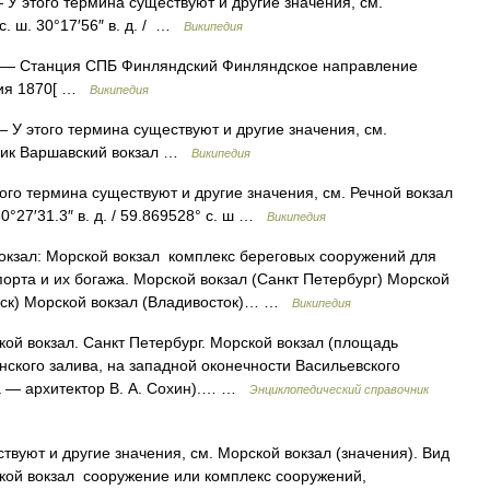
У этого термина существуют и другие значения, см.
с. ш. 30°17′56″ в. д. / …
Википедия
— Станция СПБ Финляндский Финляндское направление
тия 1870[ …
Википедия
 У этого термина существуют и другие значения, см.
тник Варшавский вокзал …
Википедия
ого термина существуют и другие значения, см. Речной вокзал
30°27′31.3″ в. д. / 59.869528° с. ш …
Википедия
кзал: Морской вокзал комплекс береговых сооружений для
орта и их богажа. Морской вокзал (Санкт Петербург) Морской
ийск) Морской вокзал (Владивосток)… …
Википедия
ой вокзал. Санкт Петербург. Морской вокзал (площадь
нского залива, на западной оконечности Васильевского
та — архитектор В. А. Сохин).… …
Энциклопедический справочник
твуют и другие значения, см. Морской вокзал (значения). Вид
кой вокзал сооружение или комплекс сооружений,