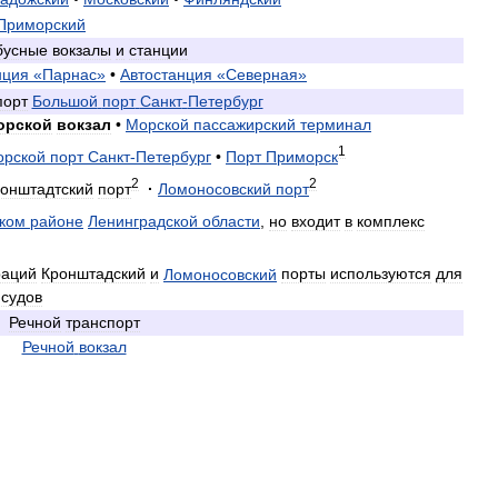
Приморский
бусные
вокзалы
и
станции
нция
«
Парнас
»
•
Автостанция
«
Северная
»
порт
Большой
порт
Санкт
-
Петербург
орской
вокзал
•
Морской
пассажирский
терминал
1
орской
порт
Санкт
-
Петербург
•
Порт
Приморск
2
2
онштадтский
порт
·
Ломоносовский
порт
ком
районе
Ленинградской
области
,
но
входит
в
комплекс
раций
Кронштадский
и
Ломоносовский
порты
используются
для
судов
Речной
транспорт
Речной
вокзал