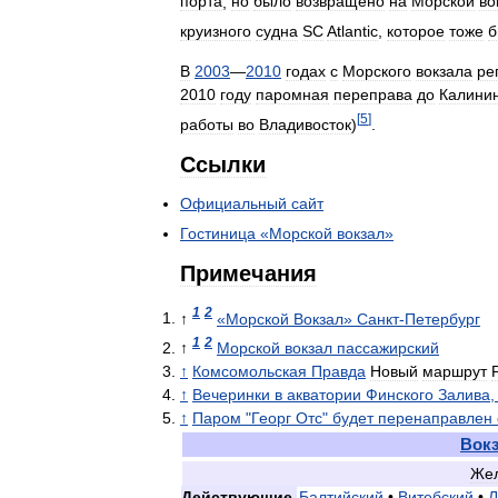
порта
,
но
было
возвращено
на
Морской
во
круизного
судна
SC
Atlantic
,
которое
тоже
б
В
2003
—
2010
годах
с
Морского
вокзала
ре
2010
году
паромная
переправа
до
Калини
[
5
]
работы
во
Владивосток
)
.
Ссылки
Официальный
сайт
Гостиница
«
Морской
вокзал
»
Примечания
1
2
↑
«
Морской
Вокзал
»
Санкт
-
Петербург
1
2
↑
Морской
вокзал
пассажирский
↑
Комсомольская
Правда
Новый
маршрут
↑
Вечеринки
в
акватории
Финского
Залива
↑
Паром
"
Георг
Отс
"
будет
перенаправлен
Вок
Же
Действующие
Балтийский
•
Витебский
•
Л