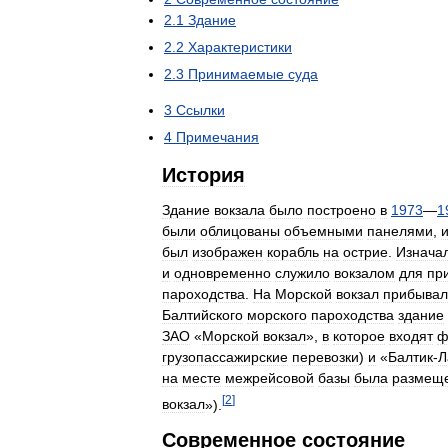
2
.
1
Здание
2
.
2
Характеристики
2
.
3
Принимаемые
суда
3
Ссылки
4
Примечания
История
Здание
вокзала
было
построено
в
1973
—
1
были
облицованы
объемными
панелями
,
был
изображен
корабль
на
острие
.
Изнача
и
одновременно
служило
вокзалом
для
пр
пароходства
.
На
Морской
вокзал
прибывал
Балтийского
морского
пароходства
здание
ЗАО
«
Морской
вокзал
»,
в
которое
входят
ф
грузопассажирские
перевозки
)
и
«
Балтик
-
Л
на
месте
межрейсовой
базы
была
размещ
[
2
]
вокзал
»).
Современное
состояние