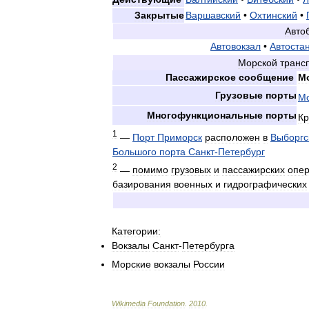
Закрытые
Варшавский
•
Охтинский
•
Авто
Автовокзал
•
Автоста
Морской
транс
Пассажирское
сообщение
М
Грузовые
порты
М
Многофункциональные
порты
Кр
1
—
Порт
Приморск
расположен
в
Выборгс
Большого
порта
Санкт
-
Петербург
2
—
помимо
грузовых
и
пассажирских
опе
базирования
военных
и
гидрографических
Категории:
Вокзалы
Санкт
-
Петербурга
Морские
вокзалы
России
Wikimedia
Foundation
.
2010
.