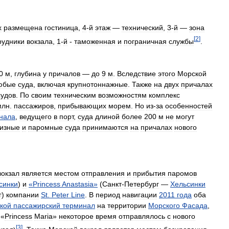
х
размещена
гостиница
,
4
-
й
этаж
—
технический
,
3
-
й
—
зона
[
2
]
рудники
вокзала
,
1
-
й
-
таможенная
и
пограничная
службы
.
0
м
,
глубина
у
причалов
—
до
9
м
.
Вследствие
этого
Морской
юбые
суда
,
включая
крупнотоннажные
.
Также
на
двух
причалах
судов
.
По
своим
техническим
возможностям
комплекс
млн
.
пассажиров
,
прибывающих
морем
.
Но
из
-
за
особенностей
нала
,
ведущего
в
порт
,
суда
длиной
более
200
м
не
могут
изные
и
паромные
суда
принимаются
на
причалах
нового
вокзал
является
местом
отправления
и
прибытия
паромов
синки
)
и
«
Princess
Anastasia
»
(
Санкт
-
Петербург
—
Хельсинки
г
)
компании
St
.
Peter
Line
.
В
период
навигации
2011
года
оба
кой
пассажирский
терминал
на
территории
Морского
Фасада
,
«
Princess
Maria
»
некоторое
время
отправлялось
с
нового
[
3
]