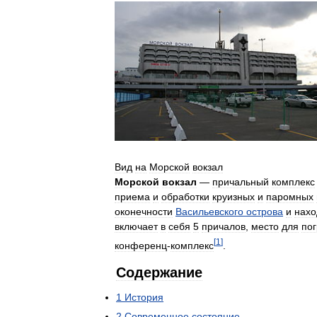
Вид
на
Морской
вокзал
Морской
вокзал
—
причальный
комплекс
приема
и
обработки
круизных
и
паромных
оконечности
Васильевского
острова
и
нахо
включает
в
себя
5
причалов
,
место
для
по
[
1
]
конференц
-
комплекс
.
Содержание
1
История
2
Современное
состояние