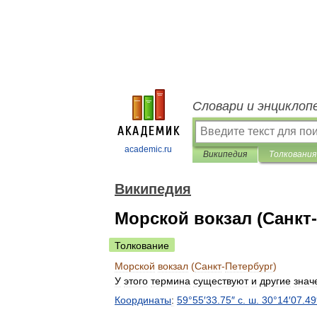
Словари и энциклоп
academic.ru
Википедия
Толкования
Википедия
Морской вокзал (Санкт
Толкование
Морской
вокзал
(
Санкт
-
Петербург
)
У
этого
термина
существуют
и
другие
знач
Координаты
:
59
°
55
′
33
.
75
″
с
.
ш
.
30
°
14
′
07
.
49