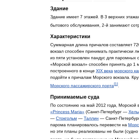
Здание
Здание
имеет
7
этажей
.
В
3
верхних
этажа
бытового
обслуживания
,
2
-
й
занимают
сот
Характеристики
Суммарная
длина
причалов
составляет
72
вокзал
способен
принимать
практически
л
из
пяти
установлен
пандус
для
паромных
«
Морской
вокзал
»
способен
принять
до
1
построенного
в
конце
XIX
века
морского
ка
подойти
к
причалам
Морского
вокзала
.
Кру
[
1
]
Морского
пассажирского
порта
.
Принимаемые
суда
По
состоянию
на
май
2012
года
,
Морской
«
Princess
Maria
»
(
Санкт
-
Петербург
—
Хель
—
Стокгольм
—
Таллин
—
Санкт
-
Петербур
парома
планировалось
перевести
на
Морс
но
эти
планы
реализованы
не
были
(
судно