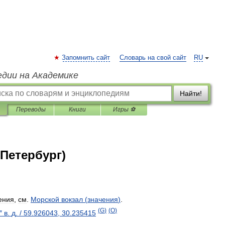
Запомнить сайт
Словарь на свой сайт
RU
едии на Академике
Найти!
Переводы
Книги
Игры ⚽
-Петербург)
ения
,
см
.
Морской
вокзал
(
значения
)
.
(
G
)
(
O
)
″
в
.
д
.
/
59
.
926043
,
30
.
235415