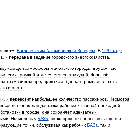
ровался
Богословским
Алюминиевым
Заводом
.
В
1999
году
на
,
и
передана
в
ведение
городского
энергохозяйства
.
окружающей
атмосферы
маленького
города
,
игрушечных
рьинский
трамвай
кажется
скорее
причудой
,
большой
лым
трамвайным
предприятием
.
Данная
трамвайная
сеть
—
ого
фаната
.
ый
,
и
перевозит
наибольшее
количество
пассажиров
.
Несмотря
посредственно
для
доставки
рабочих
к
главной
проходной
обстановки
в
городе
,
она
сохраняет
адекватный
ными
.
Начинаясь
у
БАЗа
,
ветка
проходит
через
весь
город
и
бразующие
точки
,
обслуживая
как
рабочих
БАЗа
,
так
и