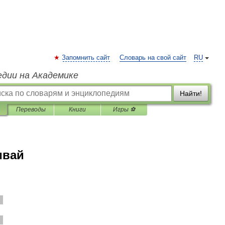
Запомнить сайт
Словарь на свой сайт
RU
едии на Академике
Найти!
Переводы
Книги
Игры ⚽
мвай