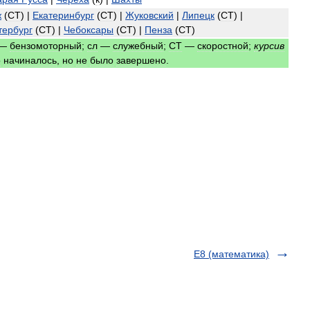
ж
(
СТ
) |
Екатеринбург
(
СТ
) |
Жуковский
|
Липецк
(
СТ
) |
тербург
(
СТ
) |
Чебоксары
(
СТ
) |
Пенза
(
СТ
)
—
бензомоторный
;
сл
—
служебный
;
СТ
—
скоростной
;
курсив
о
начиналось
,
но
не
было
завершено
.
Е8 (математика)