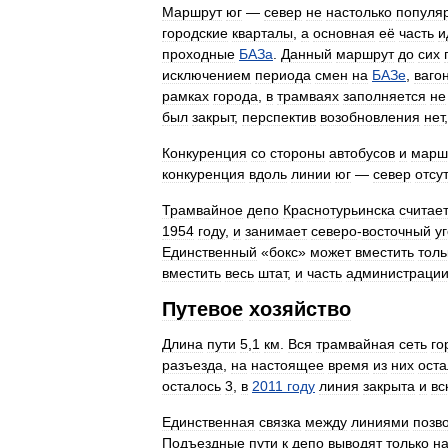
Маршрут
юг
—
север
не
настолько
популя
городские
кварталы
,
а
основная
её
часть
и
проходные
БАЗа
.
Данный
маршрут
до
сих
исключением
периода
смен
на
БАЗе
,
ваго
рамках
города
,
в
трамваях
заполняется
не
был
закрыт
,
перспектив
возобновления
нет
Конкуренция
со
стороны
автобусов
и
марш
конкуренция
вдоль
линии
юг
—
север
отсу
Трамвайное
депо
Краснотурьинска
считае
1954
году
,
и
занимает
северо
-
восточный
у
Единственный
«
бокс
»
может
вместить
толь
вместить
весь
штат
,
и
часть
администраци
Путевое
хозяйство
Длина
пути
5
,
1
км
.
Вся
трамвайная
сеть
го
разъезда
,
на
настоящее
время
из
них
оста
осталось
3
,
в
2011
году
линия
закрыта
и
вс
Единственная
связка
между
линиями
позв
Подъездные
пути
к
депо
выводят
только
н