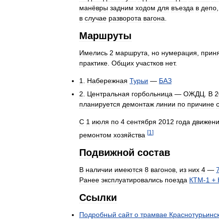
манёвры
задним
ходом
для
въезда
в
депо
в
случае
разворота
вагона
.
Маршруты
Имелись
2
маршрута
,
но
нумерация
,
прин
практике
.
Общих
участков
нет
.
1
.
Набережная
Турьи
—
БАЗ
2
.
Центральная
горбольница
—
ОЖДЦ
.
В
2
планируется
демонтаж
линии
по
причине
С
1
июля
по
4
сентября
2012
года
движен
[
1
]
ремонтом
хозяйства
Подвижной
состав
В
наличии
имеются
8
вагонов
,
из
них
4
—
Ранее
эксплуатировались
поезда
КТМ
-
1
+
Ссылки
Подробный
сайт
о
трамвае
Краснотурьинс