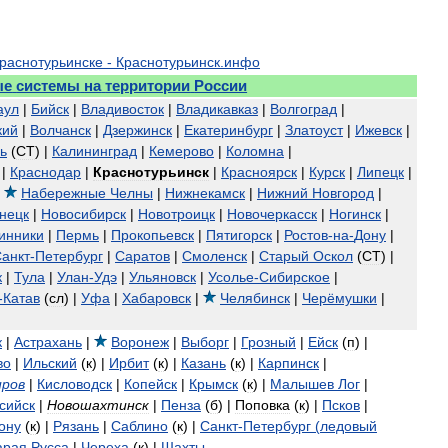
раснотурьинске
-
Краснотурьинск
.
инфо
ые
системы
на
территории
России
аул
|
Бийск
|
Владивосток
|
Владикавказ
|
Волгоград
|
кий
|
Волчанск
|
Дзержинск
|
Екатеринбург
|
Златоуст
|
Ижевск
|
ь
(
СТ
) |
Калининград
|
Кемерово
|
Коломна
|
|
Краснодар
|
Краснотурьинск
|
Красноярск
|
Курск
|
Липецк
|
|
Набережные
Челны
|
Нижнекамск
|
Нижний
Новгород
|
нецк
|
Новосибирск
|
Новотроицк
|
Новочеркасск
|
Ногинск
|
инники
|
Пермь
|
Прокопьевск
|
Пятигорск
|
Ростов
-
на
-
Дону
|
анкт
-
Петербург
|
Саратов
|
Смоленск
|
Старый
Оскол
(
СТ
) |
к
|
Тула
|
Улан
-
Удэ
|
Ульяновск
|
Усолье
-
Сибирское
|
-
Катав
(
сл
) |
Уфа
|
Хабаровск
|
Челябинск
|
Черёмушки
|
к
|
Астрахань
|
Воронеж
|
Выборг
|
Грозный
|
Ейск
(
п
)
|
во
|
Ильский
(
к
)
|
Ирбит
(
к
)
|
Казань
(
к
)
|
Карпинск
|
иров
|
Кисловодск
|
Копейск
|
Крымск
(
к
)
|
Малышев
Лог
|
сийск
|
Новошахтинск
|
Пенза
(
б
)
|
Поповка
(
к
)
|
Псков
|
ону
(
к
)
|
Рязань
|
Саблино
(
к
) |
Санкт
-
Петербург
(
ледовый
арая
Русса
|
Череха
(
к
)
|
Шахты