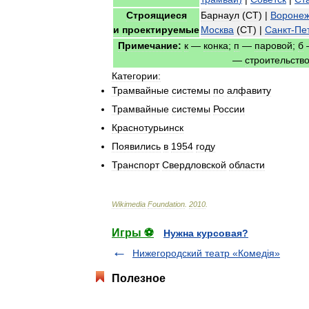
Строящиеся
Барнаул
(
СТ
) |
Вороне
и
проектируемые
Москва
(
СТ
) |
Санкт
-
Пе
Примечание:
к
—
конка
;
п
—
паровой
;
б
—
строительств
Категории:
Трамвайные
системы
по
алфавиту
Трамвайные
системы
России
Краснотурьинск
Появились
в
1954
году
Транспорт
Свердловской
области
Wikimedia
Foundation
.
2010
.
Игры ⚽
Нужна курсовая?
Нижегородский театр «Комедія»
Полезное