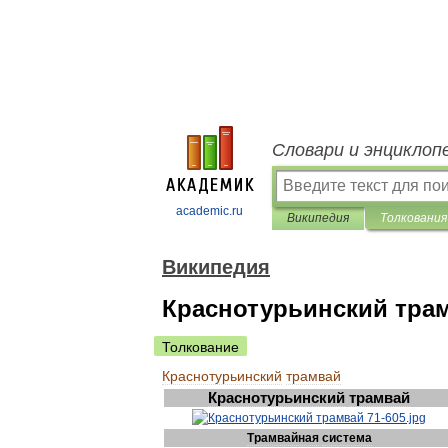
Словари и энциклоп
academic.ru
Википедия
Толкования
Википедия
Краснотурьинский тра
Толкование
Краснотурьинский
трамвай
Краснотурьинский
трамвай
Трамвайная
система