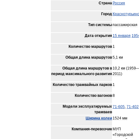
Страна
Россия
Город
Краснотурьинс
Тип
системы
пассажирская
Дата
открытия
15
января
195
Количество
маршрутов
1
Общая
длина
маршрутов
5
,
1
км
Общая
длина
маршрутов
в
10
,
2
км
(
1959
период
максимального
развития
2011
)
Количество
трамвайных
парков
1
Количество
вагонов
8
Модели
эксплуатируемых
71
-
605
,
71
-
402
трамваев
Ширина
колеи
1524
мм
Компания
-
перевозчик
МУП
«
Городской