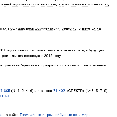
,
и
необходимость
полного
объезда
всей
линии
восток
—
запад
ятая
в
официальной
документации
,
редко
используется
на
011
году
с
линии
частично
снята
контактная
сеть
,
в
будущем
строительства
водовода
в
2012
году
.
ие
трамваев
"
временно
"
прекращалось
в
связи
с
капитальным
71
-
605
(№
1
,
2
,
4
,
6
)
и
4
вагона
71
-
402
«
СПЕКТР
» (№
3
,
5
,
7
,
9
).
КТП
-
1
.
ка
на
сайте
Трамвайные
и
троллейбусные
сети
мира