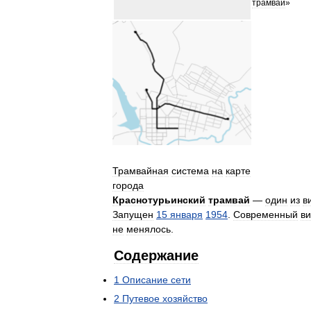
трамвай
»
Трамвайная
система
на
карте
города
Краснотурьинский
трамвай
—
один
из
в
Запущен
15
января
1954
.
Современный
в
не
менялось
.
Содержание
1
Описание
сети
2
Путевое
хозяйство