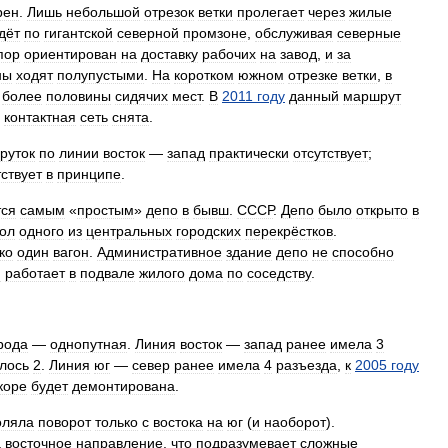
рен
.
Лишь
небольшой
отрезок
ветки
пролегает
через
жилые
дёт
по
гигантской
северной
промзоне
,
обслуживая
северные
пор
ориентирован
на
доставку
рабочих
на
завод
,
и
за
ны
ходят
полупустыми
.
На
коротком
южном
отрезке
ветки
,
в
более
половины
сидячих
мест
.
В
2011
году
данный
маршрут
,
контактная
сеть
снята
.
руток
по
линии
восток
—
запад
практически
отсутствует
;
тствует
в
принципе
.
тся
самым
«
простым
»
депо
в
бывш
.
СССР
.
Депо
было
открыто
в
гол
одного
из
центральных
городских
перекрёстков
.
ко
один
вагон
.
Административное
здание
депо
не
способно
и
работает
в
подвале
жилого
дома
по
соседству
.
рода
—
однопутная
.
Линия
восток
—
запад
ранее
имела
3
лось
2
.
Линия
юг
—
север
ранее
имела
4
разъезда
,
к
2005
году
коре
будет
демонтирована
.
оляла
поворот
только
с
востока
на
юг
(
и
наоборот
).
а
восточное
направление
,
что
подразумевает
сложные