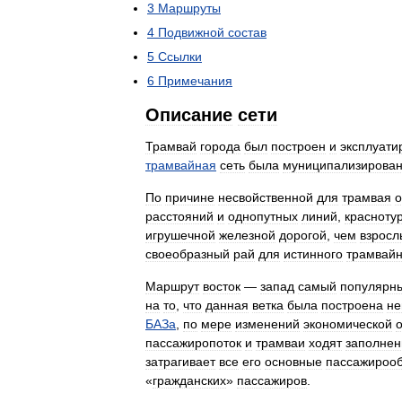
3
Маршруты
4
Подвижной
состав
5
Ссылки
6
Примечания
Описание
сети
Трамвай
города
был
построен
и
эксплуати
трамвайная
сеть
была
муниципализирова
По
причине
несвойственной
для
трамвая
расстояний
и
однопутных
линий
,
красноту
игрушечной
железной
дорогой
,
чем
взрос
своеобразный
рай
для
истинного
трамвайн
Маршрут
восток
—
запад
самый
популярн
на
то
,
что
данная
ветка
была
построена
не
БАЗа
,
по
мере
изменений
экономической
пассажиропоток
и
трамваи
ходят
заполне
затрагивает
все
его
основные
пассажироо
«
гражданских
»
пассажиров
.