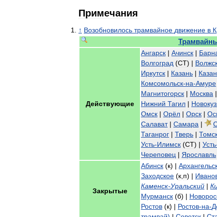
Примечания
↑
Возобновилось
трамвайное
движение
в
К
Трамвайн
Ангарск
|
Ачинск
|
Барн
Волгоград
(
СТ
) |
Волжс
Иркутск
|
Казань
|
Казан
Комсомольск
-
на
-
Амуре
Магнитогорск
|
Москва
Действующие
Нижний
Тагил
|
Новокуз
Омск
|
Орёл
|
Орск
|
Ос
Салават
|
Самара
|
С
Таганрог
|
Тверь
|
Томс
Усть
-
Илимск
(
СТ
) |
Усть
Череповец
|
Ярославль
Абинск
(
к
) |
Архангельс
Заходское
(
к
,
п
) |
Ивано
Каменск
-
Уральский
|
К
Закрытые
Мурманск
(
б
) |
Новорос
Ростов
(
к
)
|
Ростов
-
на
-
Д
трамвай
)
|
Советск
|
Ст