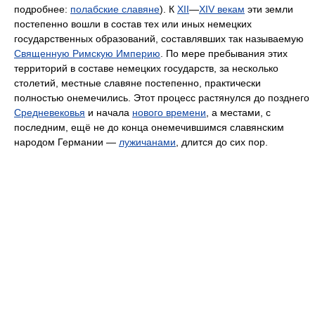
подробнее:
полабские славяне
). К
XII
—
XIV векам
эти земли
постепенно вошли в состав тех или иных немецких
государственных образований, составлявших так называемую
Священную Римскую Империю
. По мере пребывания этих
территорий в составе немецких государств, за несколько
столетий, местные славяне постепенно, практически
полностью онемечились. Этот процесс растянулся до позднего
Средневековья
и начала
нового времени
, а местами, с
последним, ещё не до конца онемечившимся славянским
народом Германии —
лужичанами
, длится до сих пор.