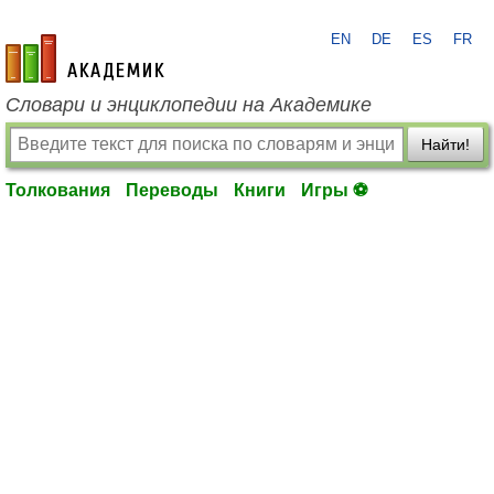
EN
DE
ES
FR
academic.ru
Словари и энциклопедии на Академике
Найти!
Толкования
Переводы
Книги
Игры ⚽