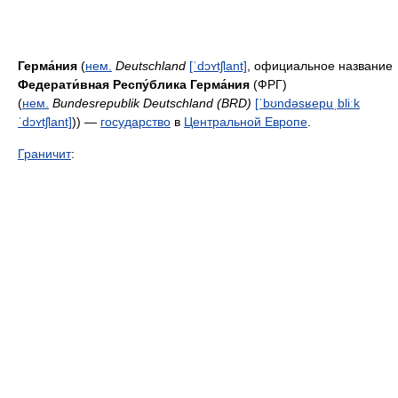
Герма́ния
(
нем.
Deutschland
[ˈdɔʏtʃlant]
, официальное название
Федерати́вная Респу́блика Герма́ния
(ФРГ)
(
нем.
Bundesrepublik Deutschland (BRD)
[ˈbʊndəsʁepuˌbliːk
ˈdɔʏtʃlant]
)) —
государство
в
Центральной Европе
.
Граничит
: