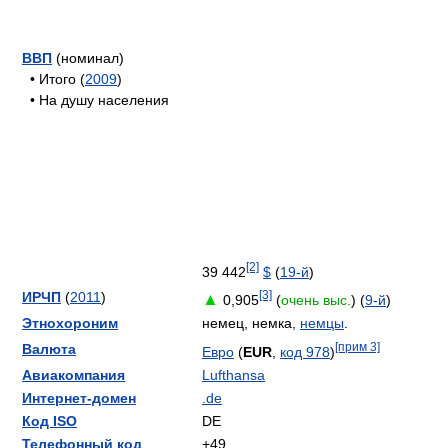
ВВП
(номинал)
• Итого (
2009
)
• На душу населения
[2]
39 442
$
(
19-й
)
[3]
ИРЧП
(
2011
)
▲
0,905
(
очень выс.
) (
9-й
)
Этнохороним
немец, немка,
немцы
.
[прим 3]
Валюта
Евро
(
EUR
,
код 978
)
Авиакомпания
Lufthansa
Интернет-домен
.de
Код ISO
DE
Телефонный код
+49