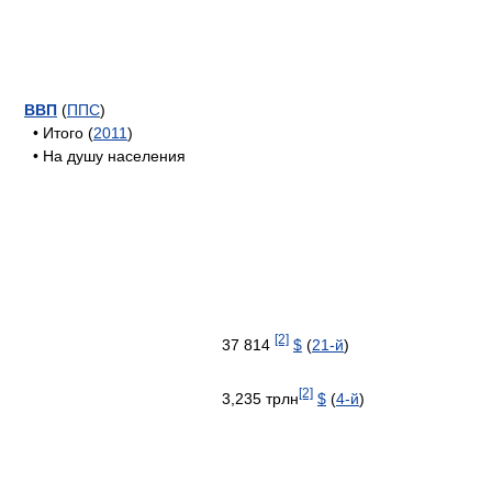
ВВП
(
ППС
)
• Итого (
2011
)
• На душу населения
[2]
37 814
$
(
21-й
)
[2]
3,235 трлн
$
(
4-й
)