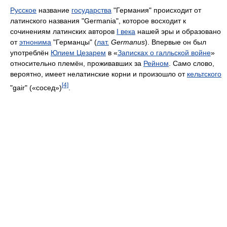
Русское
название
государства
"Германия" происходит от
латинского названия "Germania", которое восходит к
сочинениям латинских авторов
I века
нашей эры и образовано
от
этнонима
"Германцы" (
лат.
Germanus
). Впервые он был
употреблён
Юлием Цезарем
в «
Записках о галльской войне
»
относительно племён, проживавших за
Рейном
. Само слово,
вероятно, имеет нелатинские корни и произошло от
кельтского
[4]
"gair" («сосед»)
.