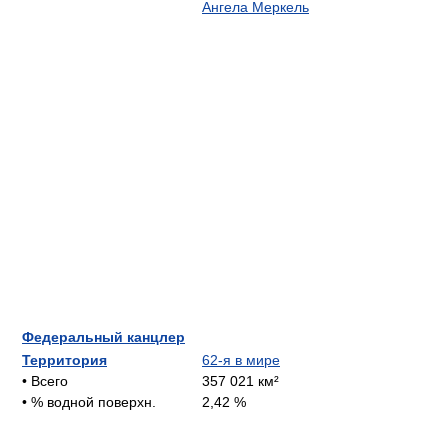
Ангела Меркель
Федеральный канцлер
Территория
62-я в мире
• Всего
357 021 км²
• % водной поверхн.
2,42 %