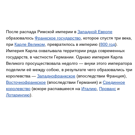
После распада Римской империи в
Западной Европе
образовалось
Франкское государство
, которое спустя три века,
при
Карле Великом
, превратилось в империю (
800 год
).
Империя Карла охватывала территории ряда современных
государств, в частности Германии. Однако империя Карла
Великого просуществовала недолго — внуки этого императора
поделили её между собою, в результате чего образовались три
королевства —
Западнофранкское
(впоследствии Франция),
Восточнофранкское
(впоследствии Германия) и
Срединное
королевство
(вскоре распавшееся на
Италию
,
Прованс
и
Лотарингию
).