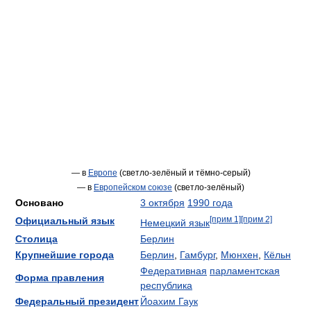
— в
Европе
(светло-зелёный и тёмно-серый)
— в
Европейском союзе
(светло-зелёный)
Основано
3 октября
1990 года
[прим 1]
[прим 2]
Официальный язык
Немецкий язык
Столица
Берлин
Крупнейшие города
Берлин
,
Гамбург
,
Мюнхен
,
Кёльн
Федеративная
парламентская
Форма правления
республика
Федеральный президент
Йоахим Гаук