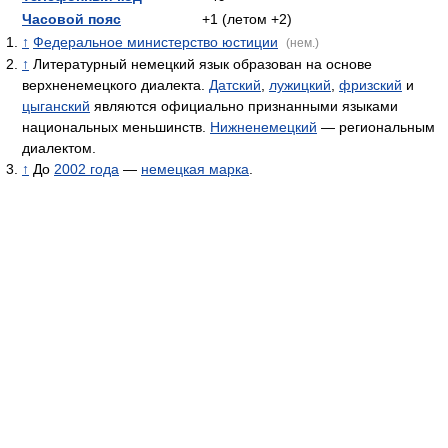
Часовой пояс
+1 (летом +2)
↑
Федеральное министерство юстиции
(нем.)
↑
Литературный немецкий язык образован на основе
верхненемецкого диалекта.
Датский
,
лужицкий
,
фризский
и
цыганский
являются официально признанными языками
национальных меньшинств.
Нижненемецкий
— региональным
диалектом.
↑
До
2002 года
—
немецкая марка
.