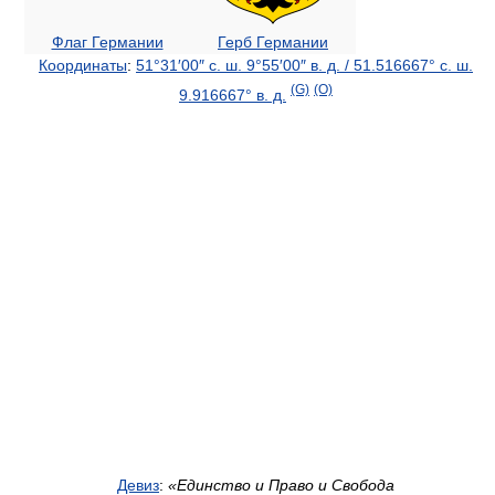
Флаг Германии
Герб Германии
Координаты
:
51°31′00″ с. ш.
9°55′00″ в. д.
/
51.516667° с. ш.
(G)
(O)
9.916667° в. д.
Девиз
:
«Единство и Право и Свобода