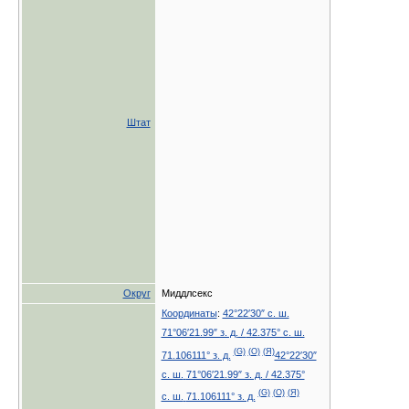
Штат
Округ
Миддлсекс
Координаты
:
42°22′30″ с. ш.
71°06′21.99″ з. д.
/
42.375° с. ш.
(G)
(O)
(Я)
71.106111° з. д.
42°22′30″
с. ш.
71°06′21.99″ з. д.
/
42.375°
(G)
(O)
(Я)
с. ш.
71.106111° з. д.