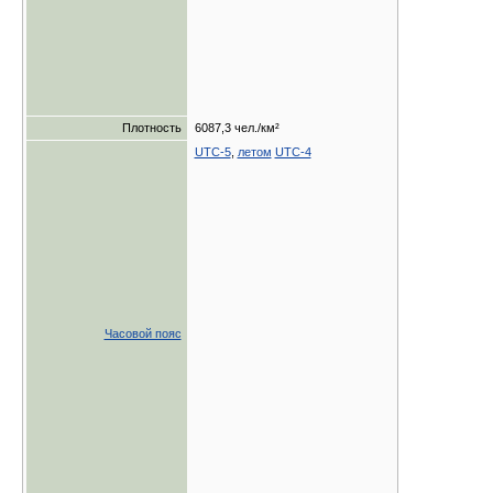
Плотность
6087,3 чел./км²
UTC-5
,
летом
UTC-4
Часовой пояс