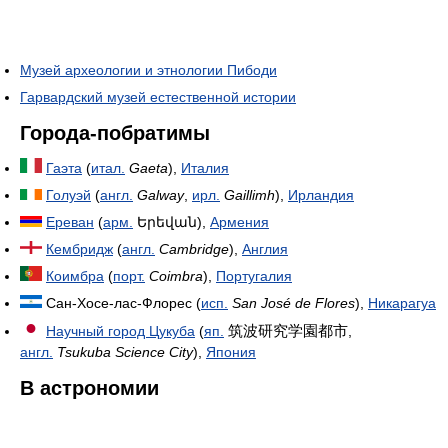
Музей археологии и этнологии Пибоди
Гарвардский музей естественной истории
Города-побратимы
Гаэта
(
итал.
Gaeta
),
Италия
Голуэй
(
англ.
Galway
,
ирл.
Gaillimh
),
Ирландия
Ереван
(
арм.
Երեվան
),
Армения
Кембридж
(
англ.
Cambridge
),
Англия
Коимбра
(
порт.
Coimbra
),
Португалия
Сан-Хосе-лас-Флорес (
исп.
San José de Flores
),
Никарагуа
筑波研究学園都市
Научный город Цукуба
(
яп.
,
англ.
Tsukuba Science City
),
Япония
В астрономии