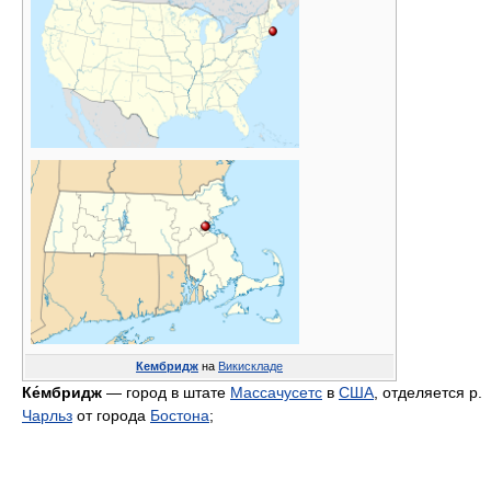
Кембридж
на
Викискладе
Ке́мбридж
— город в штате
Массачусетс
в
США
, отделяется р.
Чарльз
от города
Бостона
;