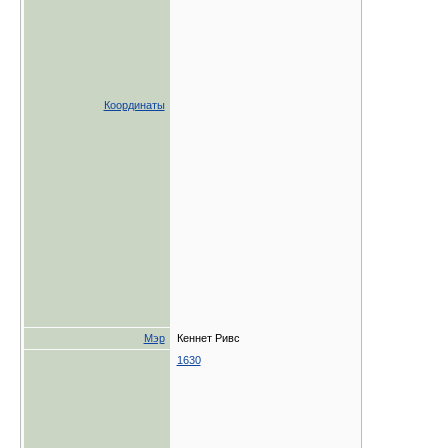
Координаты
Мэр
Кеннет Ривс
1630