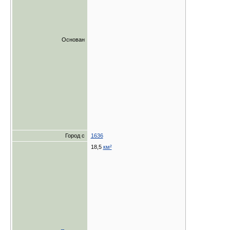
Основан
Город с
1636
18,5
км²