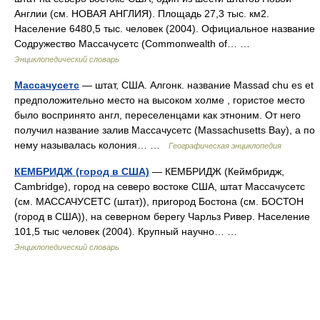
Англии (см. НОВАЯ АНГЛИЯ). Площадь 27,3 тыс. км2.
Население 6480,5 тыс. человек (2004). Официальное название
Содружество Массачусетс (Commonwealth of… …
Энциклопедический словарь
Массачусетс
— штат, США. Алгонк. название Massad chu es et
предположительно место на высоком холме , гористое место
было воспринято англ, переселенцами как этноним. От него
получил название залив Массачусетс (Massachusetts Bay), а по
нему называлась колония… …
Географическая энциклопедия
КЕМБРИДЖ (город в США)
— КЕМБРИДЖ (Кеймбридж,
Cambridge), город на северо востоке США, штат Массачусетс
(см. МАССАЧУСЕТС (штат)), пригород Бостона (см. БОСТОН
(город в США)), на северном берегу Чарльз Ривер. Население
101,5 тыс человек (2004). Крупный научно… …
Энциклопедический словарь