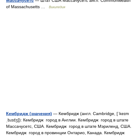
Массачусетс
— Штат США Массачусетс англ. Commonwealth
of Massachusetts …
Википедия
Кембридж (значения)
— Кембридж (англ. Cambridge, [ˈkeɪm
ˌbɹɪdʒ]): Кембридж город в Англии. Кембридж город в штате
Массачусетс, США. Кембридж город в штате Мэриленд, США.
Кембридж город в провинции Онтарио, Канада. Кембридж