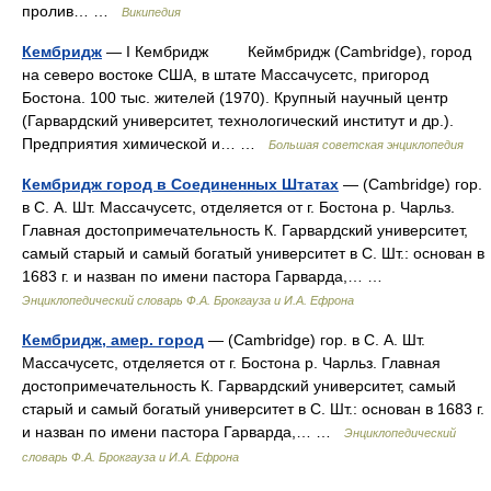
пролив… …
Википедия
Кембридж
— I Кембридж Кеймбридж (Cambridge), город
на северо востоке США, в штате Массачусетс, пригород
Бостона. 100 тыс. жителей (1970). Крупный научный центр
(Гарвардский университет, технологический институт и др.).
Предприятия химической и… …
Большая советская энциклопедия
Кембридж город в Соединенных Штатах
— (Cambridge) гор.
в С. А. Шт. Массачусетс, отделяется от г. Бостона р. Чарльз.
Главная достопримечательность К. Гарвардский университет,
самый старый и самый богатый университет в С. Шт.: основан в
1683 г. и назван по имени пастора Гарварда,… …
Энциклопедический словарь Ф.А. Брокгауза и И.А. Ефрона
Кембридж, амер. город
— (Cambridge) гор. в С. А. Шт.
Массачусетс, отделяется от г. Бостона р. Чарльз. Главная
достопримечательность К. Гарвардский университет, самый
старый и самый богатый университет в С. Шт.: основан в 1683 г.
и назван по имени пастора Гарварда,… …
Энциклопедический
словарь Ф.А. Брокгауза и И.А. Ефрона