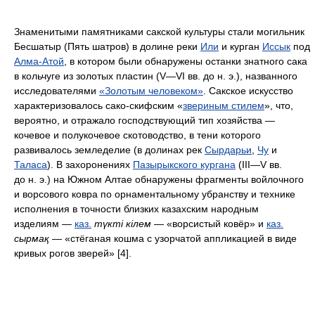
Знаменитыми памятниками сакской культуры стали могильник
Бесшатыр (Пять шатров) в долине реки
Или
и курган
Иссык
под
Алма-Атой
, в котором были обнаружены останки знатного сака
в кольчуге из золотых пластин (V—VI вв. до н. э.), названного
исследователями
«Золотым человеком»
. Сакское искусство
характеризовалось сако-скифским «
звериным стилем
», что,
вероятно, и отражало господствующий тип хозяйства —
кочевое и полукочевое скотоводство, в тени которого
развивалось земледелие (в долинах рек
Сырдарьи
,
Чу
и
Таласа
). В захоронениях
Пазырыкского кургана
(III—V вв.
до н. э.) на Южном Алтае обнаружены фрагменты войлочного
и ворсового ковра по орнаментальному убранству и технике
исполнения в точности близких казахским народным
изделиям —
каз.
түкті кілем
— «ворсистый ковёр» и
каз.
сырмақ
— «стёганая кошма с узорчатой аппликацией в виде
кривых рогов зверей» [4].