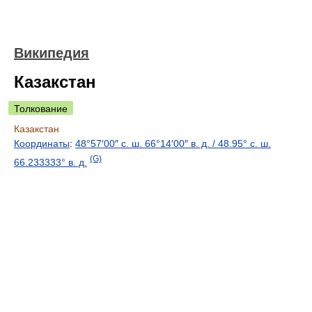
Википедия
Казакстан
Толкование
Казакстан
Координаты
:
48°57′00″ с. ш.
66°14′00″ в. д.
/
48.95° с. ш.
(G)
66.233333° в. д.