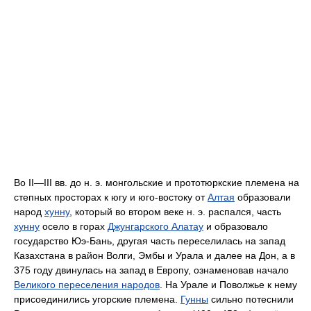
Во II—III вв. до н. э. монгольские и прототюркские племена на
степных просторах к югу и юго-востоку от
Алтая
образовали
народ
хунну
, который во втором веке н. э. распался, часть
хунну
осело в горах
Джунгарского Алатау
и образовало
государство Юэ-Бань, другая часть переселилась на запад
Казахстана в район Волги, Эмбы и Урала и далее на Дон, а в
375 году двинулась на запад в Европу, ознаменовав начало
Великого переселения народов
. На Урале и Поволжье к нему
присоединились угорские племена.
Гунны
сильно потеснили