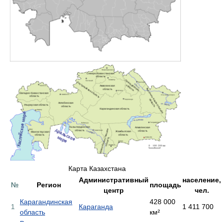
Карта Казахстана
Административный
население,
№
Регион
площадь
центр
чел.
Карагандинская
428 000
1
Караганда
1 411 700
область
км²