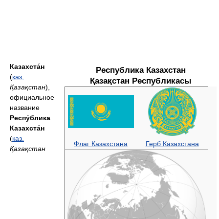
Казахста́н
Республика Казахстан
(
каз.
Қазақстан Республикасы
Қазақстан
),
официальное
название
Респу́блика
Казахста́н
(
каз.
Флаг Казахстана
Герб Казахстана
Қазақстан