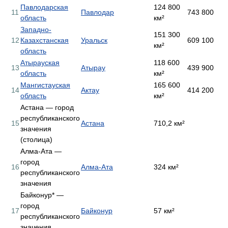
Павлодарская
124 800
11
Павлодар
743 800
область
км²
Западно-
151 300
12
Казахстанская
Уральск
609 100
км²
область
Атырауская
118 600
13
Атырау
439 900
область
км²
Мангистауская
165 600
14
Актау
414 200
область
км²
Астана — город
республиканского
15
Астана
710,2 км²
значения
(столица)
Алма-Ата —
город
16
Алма-Ата
324 км²
республиканского
значения
Байконур* —
город
17
Байконур
57 км²
республиканского
значения