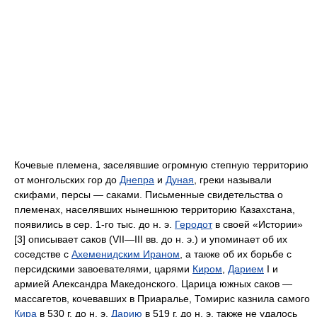
Кочевые племена, заселявшие огромную степную территорию
от монгольских гор до
Днепра
и
Дуная
, греки называли
скифами, персы — саками. Письменные свидетельства о
племенах, населявших нынешнюю территорию Казахстана,
появились в сер. 1-го тыс. до н. э.
Геродот
в своей «Истории»
[3] описывает саков (VII—III вв. до н. э.) и упоминает об их
соседстве с
Ахеменидским Ираном
, а также об их борьбе с
персидскими завоевателями, царями
Киром
,
Дарием
I и
армией Александра Македонского. Царица южных саков —
массагетов, кочевавших в Приаралье, Томирис казнила самого
Кира
в 530 г. до н. э.
Дарию
в 519 г. до н. э. также не удалось