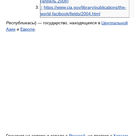
(апрель 2008)
↑
https://www.cia.gov/library/publications/the-
world-factbook/fields/2004.html
Республикасы
) — государство, находящееся в
Центральной
Азии
и
Европе
.
Граничит на севере и западе с
Россией
, на востоке с
Китаем
,