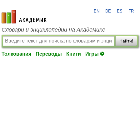
EN
DE
ES
FR
academic.ru
Словари и энциклопедии на Академике
Найти!
Толкования
Переводы
Книги
Игры ⚽