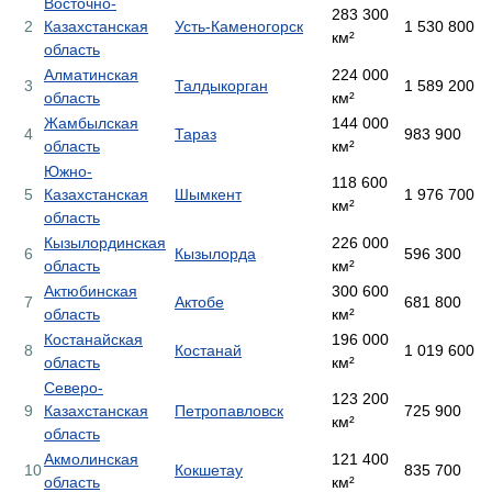
Восточно-
283 300
2
Казахстанская
Усть-Каменогорск
1 530 800
км²
область
Алматинская
224 000
3
Талдыкорган
1 589 200
область
км²
Жамбылская
144 000
4
Тараз
983 900
область
км²
Южно-
118 600
5
Казахстанская
Шымкент
1 976 700
км²
область
Кызылординская
226 000
6
Кызылорда
596 300
область
км²
Актюбинская
300 600
7
Актобе
681 800
область
км²
Костанайская
196 000
8
Костанай
1 019 600
область
км²
Северо-
123 200
9
Казахстанская
Петропавловск
725 900
км²
область
Акмолинская
121 400
10
Кокшетау
835 700
область
км²