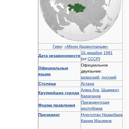
Гимн
:
«Менің Қазақстаным»
16 декабря
1991
Дата независимости
(от
СССР
)
Официальное
Официальные
двуязычие:
языки
казахский
,
русский
Столица
Астана
Алма-Ата
,
Шымкент
,
Крупнейшие города
Караганда
Президентская
Форма правления
республика
Президент
Нурсултан Назарбаев
Карим Масимов