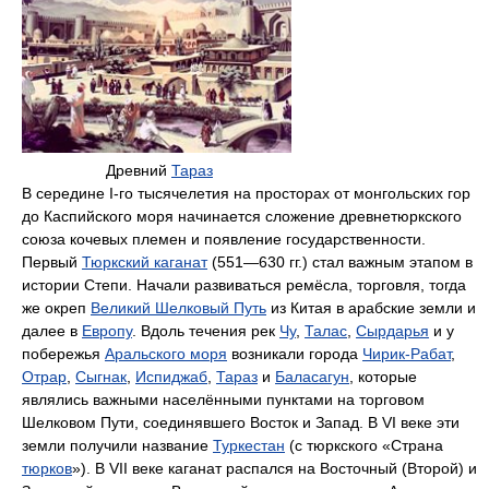
Древний
Тараз
В середине I-го тысячелетия на просторах от монгольских гор
до Каспийского моря начинается сложение древнетюркского
союза кочевых племен и появление государственности.
Первый
Тюркский каганат
(551—630 гг.) стал важным этапом в
истории Степи. Начали развиваться ремёсла, торговля, тогда
же окреп
Великий Шелковый Путь
из Китая в арабские земли и
далее в
Европу
. Вдоль течения рек
Чу
,
Талас
,
Сырдарья
и у
побережья
Аральского моря
возникали города
Чирик-Рабат
,
Отрар
,
Сыгнак
,
Испиджаб
,
Тараз
и
Баласагун
, которые
являлись важными населёнными пунктами на торговом
Шелковом Пути, соединявшего Восток и Запад. В VI веке эти
земли получили название
Туркестан
(с тюркского «Страна
тюрков
»). В VII веке каганат распался на Восточный (Второй) и