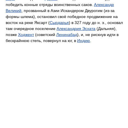
победить конные отряды воинственных саков.
Александр
Великий
, прозванный в Азии Искандером Двурогим (из-за
формы шлема), остановил своё победное продвижение на
восток на реке Яксарт (
Сырдарья
) в 327 году до н. э., основал
там очередное поселение
Александрия Эсхата
(Дальняя),
позже
Ходжент
(советский
Ленинабад
), и, не рискнув идти в
бескрайнюю степь, повернул на юг, в
Индию
.