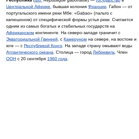
Респу́блика
(
фр.
République gabonaise
) —
государство
в
Центральной Африке
, бывшая колония
Франции
. Габон — от
португальского имени реки Мбе: «Gabao» (пальто с
капюшоном) от специфической формы устья реки. Считается
одним из самых богатых и стабильных государств на
Африканском
континенте. На северо-западе граничит с
Экваториальной Гвинеей
, с
Камеруном
на севере, на востоке и
юге — с
Республикой Конго
. На западе страну омывают воды
Атлантического океана
. Столица — город
Либревиль
. Член
ООН
с 20 сентября
1960 года
.