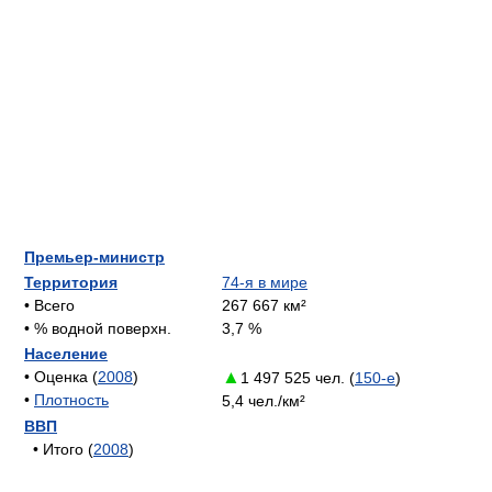
Премьер-министр
Территория
74-я в мире
• Всего
267 667 км²
• % водной поверхн.
3,7 %
Население
▲
• Оценка (
2008
)
1 497 525 чел. (
150-е
)
•
Плотность
5,4 чел./км²
ВВП
• Итого (
2008
)