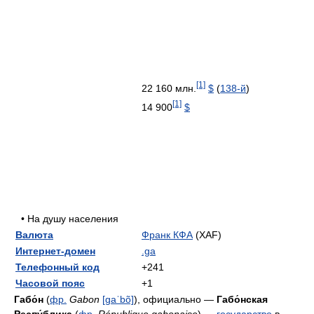
[1]
22 160 млн.
$
(
138-й
)
[1]
14 900
$
• На душу населения
Валюта
Франк КФА
(XAF)
Интернет-домен
.ga
Телефонный код
+241
Часовой пояс
+1
Габо́н
(
фр.
Gabon
[ɡaˈbõ]
), официально —
Габо́нская