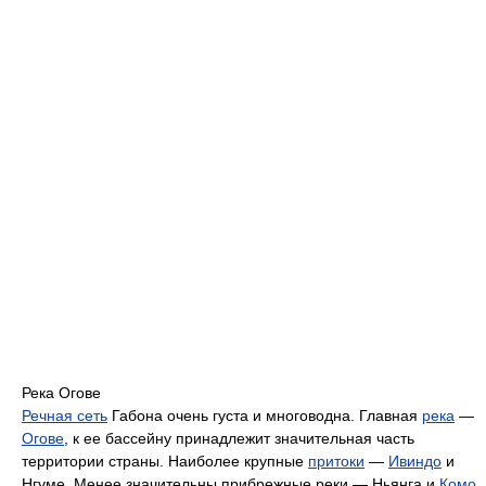
Река Огове
Речная сеть
Габона очень густа и многоводна. Главная
река
—
Огове
, к ее бассейну принадлежит значительная часть
территории страны. Наиболее крупные
притоки
—
Ивиндо
и
Нгуме. Менее значительны прибрежные реки — Ньянга и
Комо
.