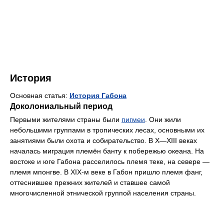
История
Основная статья:
История Габона
Доколониальный период
Первыми жителями страны были
пигмеи
. Они жили
небольшими группами в тропических лесах, основными их
занятиями были охота и собирательство. В X—XIII веках
началась миграция племён банту к побережью океана. На
востоке и юге Габона расселилось племя теке, на севере —
племя мпонгве. В XIX-м веке в Габон пришло племя фанг,
оттеснившее прежних жителей и ставшее самой
многочисленной этнической группой населения страны.