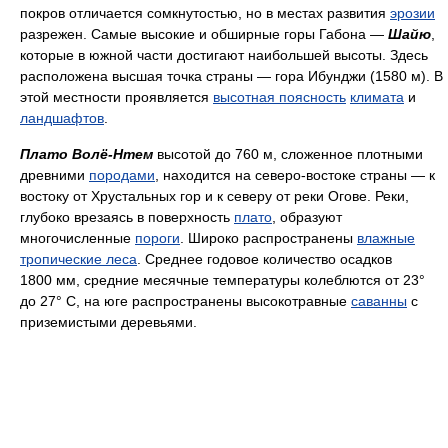
покров отличается сомкнутостью, но в местах развития
эрозии
разрежен. Самые высокие и обширные горы Габона —
Шайю
,
которые в южной части достигают наибольшей высоты. Здесь
расположена высшая точка страны — гора Ибунджи (1580 м). В
этой местности проявляется
высотная поясность
климата
и
ландшафтов
.
Плато Волё-Нтем
высотой до 760 м, сложенное плотными
древними
породами
, находится на северо-востоке страны — к
востоку от Хрустальных гор и к северу от реки Огове. Реки,
глубоко врезаясь в поверхность
плато
, образуют
многочисленные
пороги
. Широко распространены
влажные
тропические леса
. Среднее годовое количество осадков
1800 мм, средние месячные температуры колеблются от 23°
до 27° С, на юге распространены высокотравные
саванны
с
приземистыми деревьями.