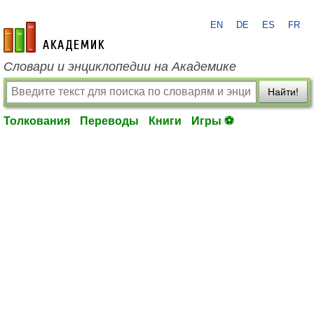
EN
DE
ES
FR
academic.ru
Словари и энциклопедии на Академике
Найти!
Толкования
Переводы
Книги
Игры ⚽