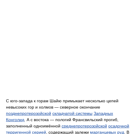
С юго-запада к горам Шайю примыкает несколько цепей
невысоких гор и холмов — северное окончание
позднепротерозойской
складчатой системы
Западных
Конголид
. А с востока — пологий Франсвильский прогиб,
заполненный одноимённой
среднепротерозойской
осадочной
терригенной серией
, содержащий залежи
марганцевых руд
. В