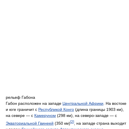
рельеф Габона
Габон расположен на западе
Центральной Африки
. На востоке
и юге граничит с
Республикой Конго
(длина границы 1903 км),
на севере — с
Камеруном
(298 км), на северо-западе — с
[2]
Экваториальной Гвинеей
(350 км)
, на западе страна выходит