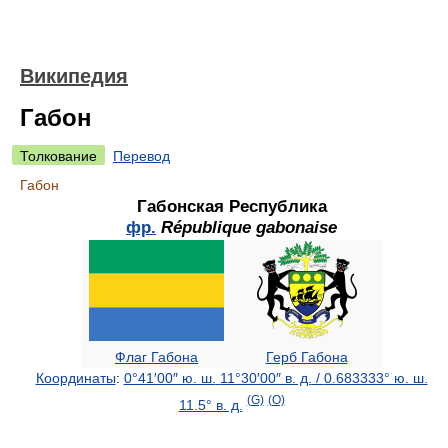
Википедия
Габон
Толкование
Перевод
Габон
Габонская Республика
фр.
République gabonaise
Флаг Габона
Герб Габона
Координаты
:
0°41′00″ ю. ш.
11°30′00″ в. д.
/
0.683333° ю. ш.
(G)
(O)
11.5° в. д.