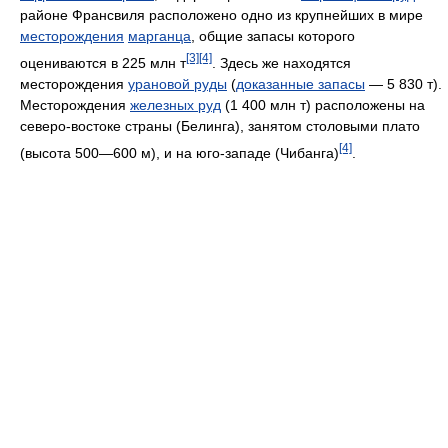
районе Франсвиля расположено одно из крупнейших в мире
месторождения
марганца
, общие запасы которого
[3]
[4]
оцениваются в 225 млн т
. Здесь же находятся
месторождения
урановой руды
(
доказанные запасы
— 5 830 т).
Месторождения
железных руд
(1 400 млн т) расположены на
северо-востоке страны (Белинга), занятом столовыми плато
[4]
(высота 500—600 м), и на юго-западе (Чибанга)
.