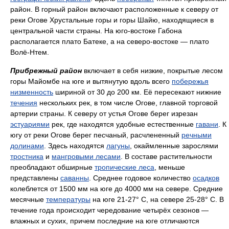
район. В горный район включают расположенные к северу от
реки Огове Хрустальные горы и горы Шайю, находящиеся в
центральной части страны. На юго-востоке Габона
располагается плато Батеке, а на северо-востоке — плато
Волё-Нтем.
Прибрежный район
включает в себя низкие, покрытые лесом
горы Майомбе на юге и вытянутую вдоль всего
побережья
низменность
шириной от 30 до 200 км. Её пересекают нижние
течения
нескольких рек, в том числе Огове, главной торговой
артерии страны. К северу от устья Огове берег изрезан
эстуариями
рек, где находятся удобные естественные
гавани
. К
югу от реки Огове берег песчаный, расчлененный
речными
долинами
. Здесь находятся
лагуны
, окаймленные зарослями
тростника
и
мангровыми лесами
. В составе растительности
преобладают обширные
тропические леса
, меньше
представлены
саванны
. Среднее годовое количество
осадков
колеблется от 1500 мм на юге до 4000 мм на севере. Средние
месячные
температуры
на юге 21-27° С, на севере 25-28° С. В
течение года происходит чередование четырёх сезонов —
влажных и сухих, причем последние на юге отличаются