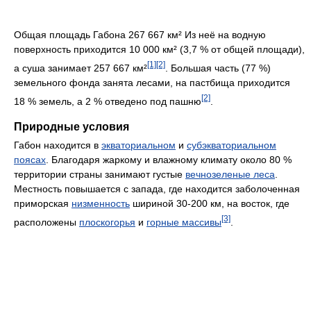
Общая площадь Габона 267 667 км² Из неё на водную
поверхность приходится 10 000 км² (3,7 % от общей площади),
[1]
[2]
а суша занимает 257 667 км²
. Большая часть (77 %)
земельного фонда занята лесами, на пастбища приходится
[2]
18 % земель, а 2 % отведено под пашню
.
Природные условия
Габон находится в
экваториальном
и
субэкваториальном
поясах
. Благодаря жаркому и влажному климату около 80 %
территории страны занимают густые
вечнозеленые леса
.
Местность повышается с запада, где находится заболоченная
приморская
низменность
шириной 30-200 км, на восток, где
[3]
расположены
плоскогорья
и
горные массивы
.