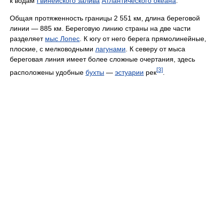
к водам
Гвинейского залива
Атлантического океана
.
Общая протяженность границы 2 551 км, длина береговой
линии — 885 км. Береговую линию страны на две части
разделяет
мыс Лопес
. К югу от него берега прямолинейные,
плоские, с мелководными
лагунами
. К северу от мыса
береговая линия имеет более сложные очертания, здесь
[3]
расположены удобные
бухты
—
эстуарии
рек
.