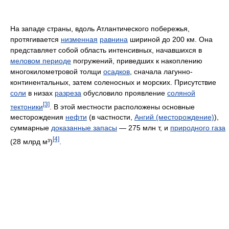
На западе страны, вдоль Атлантического побережья,
протягивается
низменная
равнина
шириной до 200 км. Она
представляет собой область интенсивных, начавшихся в
меловом периоде
погружений, приведших к накоплению
многокилометровой толщи
осадков
, сначала лагунно-
континентальных, затем соленосных и морских. Присутствие
соли
в низах
разреза
обусловило проявление
соляной
[3]
тектоники
. В этой местности расположены основные
месторождения
нефти
(в частности,
Ангий (месторождение)
),
суммарные
доказанные запасы
— 275 млн т, и
природного газа
[4]
(28 млрд м³)
.