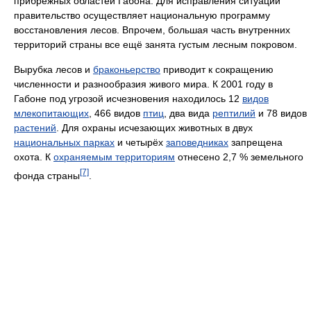
прибрежных областей Габона. Для исправления ситуации
правительство осуществляет национальную программу
восстановления лесов. Впрочем, большая часть внутренних
территорий страны все ещё занята густым лесным покровом.
Вырубка лесов и
браконьерство
приводит к сокращению
численности и разнообразия живого мира. К 2001 году в
Габоне под угрозой исчезновения находилось 12
видов
млекопитающих
, 466 видов
птиц
, два вида
рептилий
и 78 видов
растений
. Для охраны исчезающих животных в двух
национальных парках
и четырёх
заповедниках
запрещена
охота. К
охраняемым территориям
отнесено 2,7 % земельного
[7]
фонда страны
.