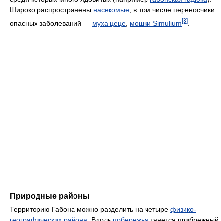
Широко распространены
насекомые
, в том числе переносчики
[3]
опасных заболеваний —
муха цеце
,
мошки Simulium
.
Природные районы
Территорию Габона можно разделить на четыре
физико-
географических района
. Вдоль
побережья
тянется прибрежный