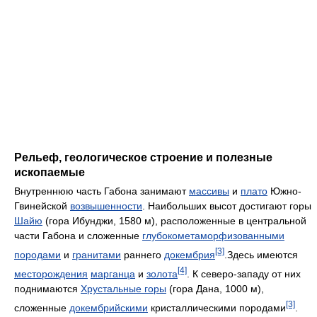
Рельеф, геологическое строение и полезные
ископаемые
Внутреннюю часть Габона занимают
массивы
и
плато
Южно-
Гвинейской
возвышенности
. Наибольших высот достигают горы
Шайю
(гора Ибунджи, 1580 м), расположенные в центральной
части Габона и сложенные
глубокометаморфизованными
[3]
породами
и
гранитами
раннего
докембрия
.Здесь имеются
[4]
месторождения
марганца
и
золота
. К северо-западу от них
поднимаются
Хрустальные горы
(гора Дана, 1000 м),
[3]
сложенные
докембрийскими
кристаллическими породами
.