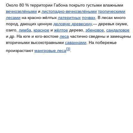
Около 80 % территории Габона покрыто густыми влажными
вечнозелёными
и
листопадно-вечнозелёными
тропическими
лесами
на красно-жёлтых
латеритных
почвах
. В лесах много
пород, дающих ценную
деловую древесину
,— деревья окуме,
озиго,
лимба
,
красное
и
жёлтое
дерево,
эбеновое
,
сандаловое
и др. На юге и юго-востоке
леса
частично сведены и замещены
вторичными высокотравными
саваннами
. На побережье
[3]
произрастают
мангровые леса
.