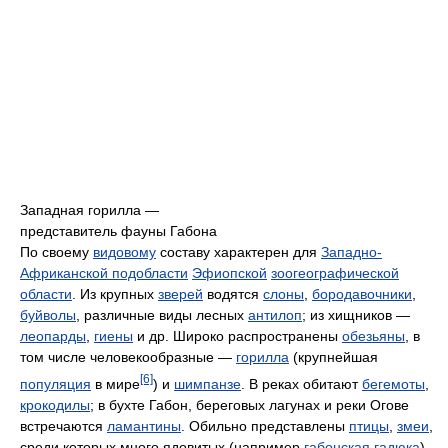
Западная горилла —
представитель фауны Габона
По своему
видовому
составу характерен для
Западно-
Африканской подобласти
Эфиопской
зоогеографической
области
. Из крупных
зверей
водятся
слоны
,
бородавочники
,
буйволы
, различные виды лесных
антилоп
; из хищников —
леопарды
,
гиены
и др. Широко распространены
обезьяны
, в
том числе человекообразные —
горилла
(крупнейшая
[6]
популяция
в мире
) и
шимпанзе
. В реках обитают
бегемоты
,
крокодилы
; в бухте Габон, береговых лагунах и реки Огове
встречаются
ламантины
. Обильно представлены
птицы
,
змеи
,
среди которых много ядовитых (например
габонская гадюка
).