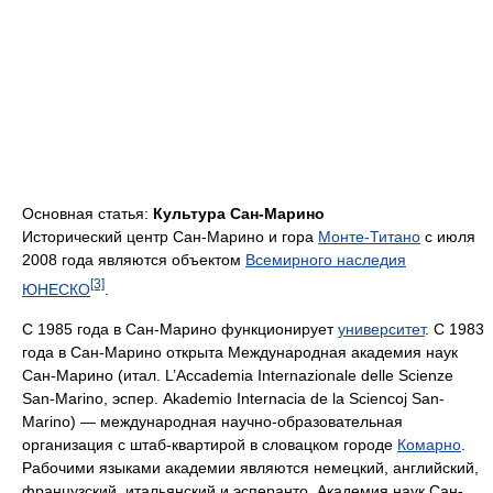
Основная статья:
Культура Сан-Марино
Исторический центр Сан-Марино и гора
Монте-Титано
с июля
2008 года являются объектом
Всемирного наследия
[3]
ЮНЕСКО
.
С 1985 года в Сан-Марино функционирует
университет
. С 1983
года в Сан-Марино открыта Международная академия наук
Сан-Марино (итал. L’Accademia Internazionale delle Scienze
San-Marino, эспер. Akademio Internacia de la Sciencoj San-
Marino) — международная научно-образовательная
организация с штаб-квартирой в словацком городе
Комарно
.
Рабочими языками академии являются немецкий, английский,
французский, итальянский и эсперанто. Академия наук Сан-