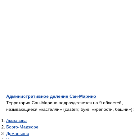
Административное деление Сан-Марино
Территория Сан-Марино подразделяется на 9 областей,
называющиеся «кастелли» (castelli; букв. «крепости, башни»):
Акквавива
Борго-Маджоре
Доманьяно