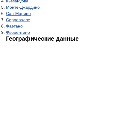
Кьезануова
Монте-Джардино
Сан-Марино
Серравалле
Фаэтано
Фьорентино
Географические данные