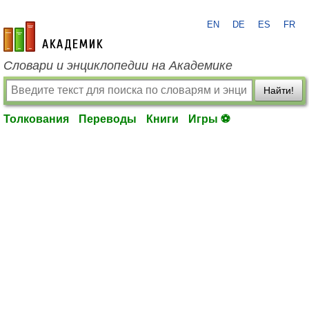
EN
DE
ES
FR
academic.ru
Словари и энциклопедии на Академике
Найти!
Толкования
Переводы
Книги
Игры ⚽