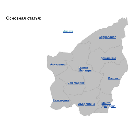
Основная статья:
Италия
Серравалле
Доманьяно
Аккуавива
Борго-
Маджоре
Фаэтано
Сан-Марино
Кьесануова
Монте-
Фьорентино
джардино