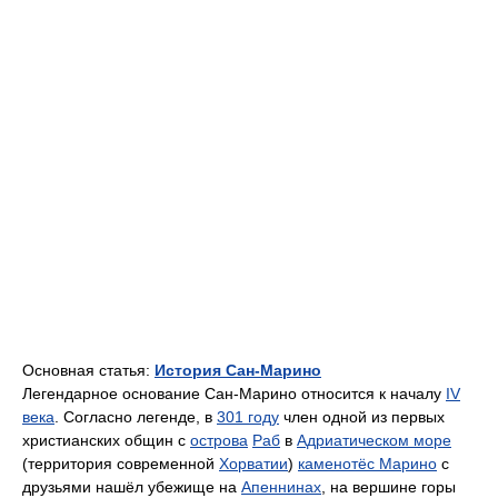
Основная статья:
История Сан-Марино
Легендарное основание Сан-Марино относится к началу
IV
века
. Согласно легенде, в
301 году
член одной из первых
христианских общин с
острова
Раб
в
Адриатическом море
(территория современной
Хорватии
)
каменотёс Марино
с
друзьями нашёл убежище на
Апеннинах
, на вершине горы