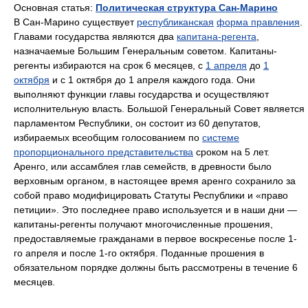
Основная статья:
Политическая структура Сан-Марино
В Сан-Марино существует
республиканская
форма правления
.
Главами государства являются два
капитана-регента
,
назначаемые Большим Генеральным советом. Капитаны-
регенты избираются на срок 6 месяцев, с
1 апреля
до
1
октября
и с 1 октября до 1 апреля каждого года. Они
выполняют функции главы государства и осуществляют
исполнительную власть. Большой Генеральный Совет является
парламентом Республики, он состоит из 60 депутатов,
избираемых всеобщим голосованием по
системе
пропорционального представительства
сроком на 5 лет.
Аренго, или ассамблея глав семейств, в древности было
верховным органом, в настоящее время аренго сохранило за
собой право модифицировать Статуты Республики и «право
петиции». Это последнее право используется и в наши дни —
капитаны-регенты получают многочисленные прошения,
предоставляемые гражданами в первое воскресенье после 1-
го апреля и после 1-го октября. Поданные прошения в
обязательном порядке должны быть рассмотрены в течение 6
месяцев.