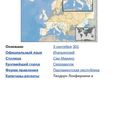
Основано
3 сентября
301
Официальный язык
Итальянский
Столица
Сан-Марино
Крупнейший город
Серравалле
Форма правления
Парламентская республика
Капитаны-регенты
Теодоро Лонфернини и