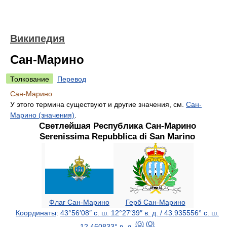
Википедия
Сан-Марино
Толкование
Перевод
Сан-Марино
У этого термина существуют и другие значения, см.
Сан-
Марино (значения)
.
Светлейшая Республика Сан-Марино
Serenissima Repubblica di San Marino
Флаг Сан-Марино
Герб Сан-Марино
Координаты
:
43°56′08″ с. ш.
12°27′39″ в. д.
/
43.935556° с. ш.
(G)
(O)
12.460833° в. д.