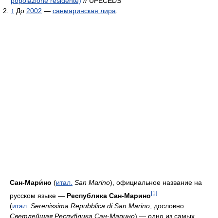
popolazione residente)
// UPECEDS
↑
До
2002
—
санмаринская лира
.
Сан-Мари́но
(
итал.
San Marino
), официальное название на
[1]
русском языке —
Республика Сан-Марино
(
итал.
Serenissima Repubblica di San Marino
, дословно
Светлейшая Республика Сан-Марино
) — одно из самых