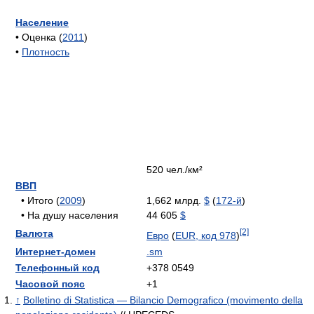
Население
• Оценка (
2011
)
•
Плотность
520 чел./км²
ВВП
• Итого (
2009
)
1,662 млрд.
$
(
172-й
)
• На душу населения
44 605
$
[2]
Валюта
Евро
(
EUR, код 978
)
Интернет-домен
.sm
Телефонный код
+378 0549
Часовой пояс
+1
↑
Bolletino di Statistica — Bilancio Demografico (movimento della