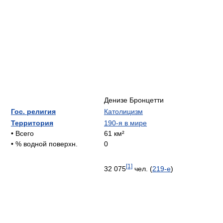
Денизе Бронцетти
Гос. религия
Католицизм
Территория
190-я в мире
• Всего
61 км²
• % водной поверхн.
0
[1]
32 075
чел. (
219-е
)