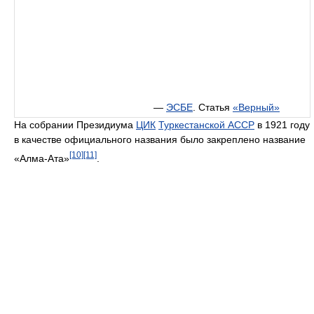
—
ЭСБЕ
. Статья
«Верный»
На собрании Президиума
ЦИК
Туркестанской АССР
в 1921 году
в качестве официального названия было закреплено название
[10]
[11]
«Алма-Ата»
.