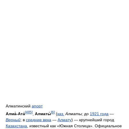
Алматинский
апорт
[4]
[5]
[6]
Алма́-Ата́
,
Алматы́
(
каз.
Алматы
;
до
1921 года
—
Верный
; в
средние века
—
Алмату
) — крупнейший город
Казахстана
, известный как «Южная Столица». Официальное