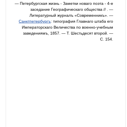
—
Петербургская жизнь - Заметки новаго поэта - 4-е
заседание Географическаго общества // . —
Литературный журналъ «Современникъ». —
Санктпетербургъ
: типография Главнаго штаба его
Императорскаго Величества по военно-учебным
заведениямъ, 1857. — Т. Шестьдесят второй. —
С. 154.