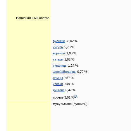
Национальный состав
русские
33,02 %
уйгуры
5,73 %
корейцы
1,90 %
татары
1,82 %
украинцы
1,24 %
азербайджанцы
0,70 %
немцы
0,57 %
узбеки
0,49 %
дунгане
0,47 %
[3]
прочие 3,01 %
мусульмане (сунниты),