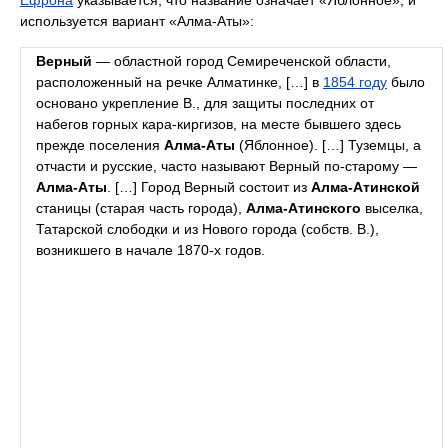
используется вариант «Алма-Аты»:
Верный
— областной город Семиреченской области,
расположенный на речке Алматинке, […] в
1854 году
было
основано укрепление В., для защиты последних от
набегов горных кара-киргизов, на месте бывшего здесь
прежде поселения
Алма-Аты
(Яблонное). […] Туземцы, а
отчасти и русские, часто называют Верный по-старому —
Алма-Аты
. […] Город Верный состоит из
Алма-Атинской
станицы (старая часть города),
Алма-Атинского
выселка,
Татарской слободки и из Нового города (собств. В.),
возникшего в начале 1870-х годов.