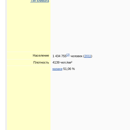
Тип климата
[2]
Население
1 434 755
человек (
2011
)
Плотность
4139 чел./км²
казахи
51,06 %