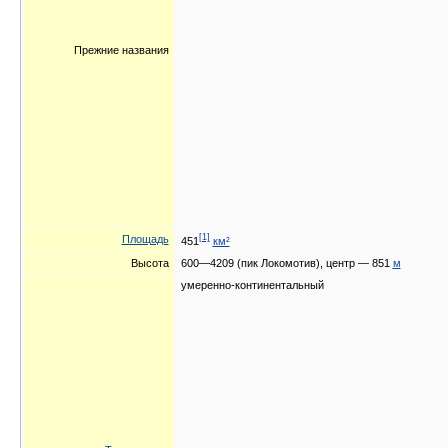
Прежние названия
[1]
Площадь
451
км²
Высота
600—4209 (пик Локомотив), центр — 851
м
умеренно-континентальный