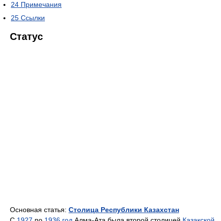
24
Примечания
25
Ссылки
Статус
Основная статья:
Столица Республики Казахстан
С
1927
по
1936 год
Алма-Ата была второй столицей
Казакской