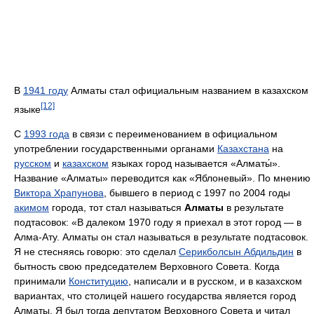
В
1941 году
Алматы стал официальным названием в казахском
[12]
языке
C
1993 года
в связи с переименованием в официальном
употреблении государственными органами
Казахстана
на
русском
и
казахском
языках город называется «Алматы́».
Название «Алматы» переводится как «Яблоневый». По мнению
Виктора Храпунова
, бывшего в период с 1997 по 2004 годы
акимом
города, тот стал называться
Алматы
в результате
подтасовок: «В далеком 1970 году я приехал в этот город — в
Алма-Ату. Алматы он стал называться в результате подтасовок.
Я не стесняясь говорю: это сделал
Серикболсын Абдильдин
в
бытность свою председателем Верховного Совета. Когда
принимали
Конституцию
, написали и в русском, и в казахском
вариантах, что столицей нашего государства является город
Алматы. Я был тогда депутатом Верховного Совета и читал