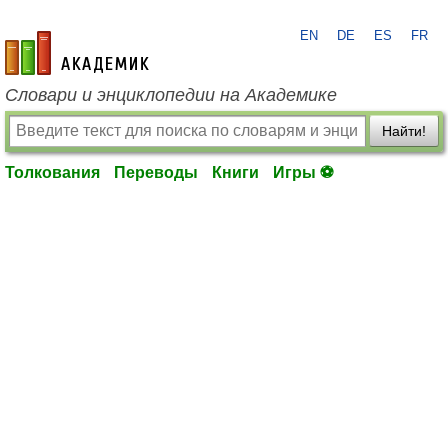
EN
DE
ES
FR
academic.ru
Словари и энциклопедии на Академике
Найти!
Толкования
Переводы
Книги
Игры ⚽