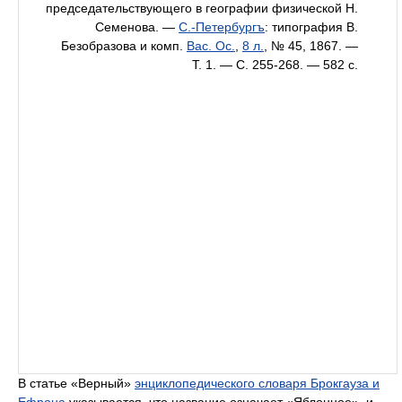
председательствующего в географии физической Н.
Семенова. —
С.-Петербургъ
: типография В.
Безобразова и комп.
Вас. Ос.
,
8 л.
, № 45, 1867. —
Т. 1. — С. 255-268. — 582 с.
В статье «Верный»
энциклопедического словаря Брокгауза и
Ефрона
указывается, что название означает «Яблонное», и