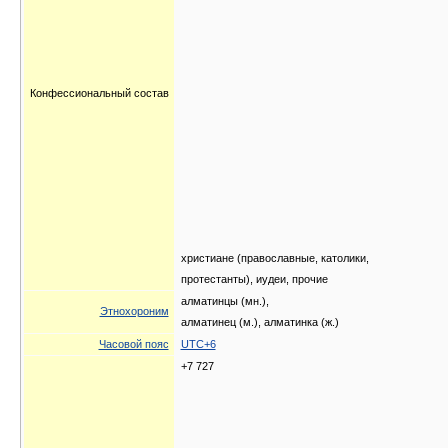
Конфессиональный состав
христиане (православные, католики,
протестанты), иудеи, прочие
алматинцы (мн.),
Этнохороним
алматинец (м.), алматинка (ж.)
Часовой пояс
UTC+6
+7 727