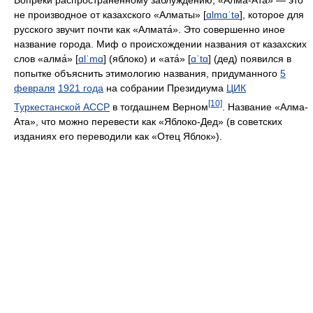
Вопреки распространённому заблуждению, «Алма-Ата» — это
не производное от казахского «Алматы» [
ɑlmɑˈtə
], которое для
русского звучит почти как «Алмата́». Это совершенно иное
название города. Миф о происхождении названия от казахских
слов «алма́» [
ɑlˈmɑ
] (яблоко) и «ата́» [
ɑˈtɑ
] (дед) появился в
попытке объяснить этимологию названия, придуманного
5
февраля
1921 года
на собрании Президиума
ЦИК
[10]
Туркестанской АССР
в тогдашнем Верном
. Название «Алма-
Ата», что можно перевести как «Яблоко-Дед» (в советских
изданиях его переводили как «Отец Яблок»).