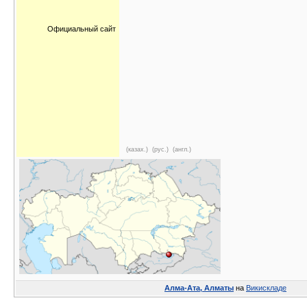
Официальный сайт
(казах.)
(рус.)
(англ.)
Алма-Ата, Алматы
на
Викискладе