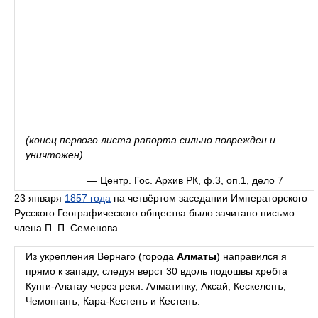
(конец первого листа рапорта сильно поврежден и
уничтожен)
— Центр. Гос. Архив РК, ф.3, оп.1, дело 7
23 января
1857 года
на четвёртом заседании Императорского
Русского Географического общества было зачитано письмо
члена П. П. Семенова.
Из укрепления Вернаго (города
Алматы
) направился я
прямо к западу, следуя верст 30 вдоль подошвы хребта
Кунги-Алатау через реки: Алматинку, Аксай, Кескеленъ,
Чемонганъ, Кара-Кестенъ и Кестенъ.