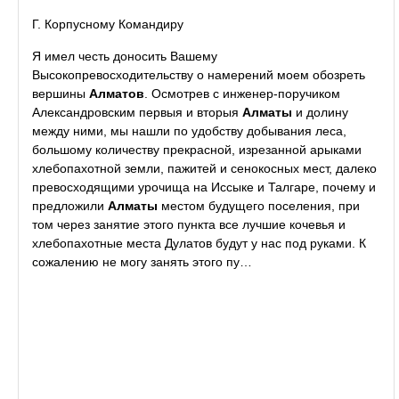
Г. Корпусному Командиру
Я имел честь доносить Вашему
Высокопревосходительству о намерений моем обозреть
вершины
Алматов
. Осмотрев с инженер-поручиком
Александровским первыя и вторыя
Алматы
и долину
между ними, мы нашли по удобству добывания леса,
большому количеству прекрасной, изрезанной арыками
хлебопахотной земли, пажитей и сенокосных мест, далеко
превосходящими урочища на Иссыке и Талгаре, почему и
предложили
Алматы
местом будущего поселения, при
том через занятие этого пункта все лучшие кочевья и
хлебопахотные места Дулатов будут у нас под руками. К
сожалению не могу занять этого пу…