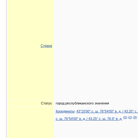
Страна
Статус
город республиканского значения
Координаты
:
43°15′00″ с. ш.
76°54′00″ в. д.
/
43.25° с.
(G)
(O)
(Я)
с. ш.
76°54′00″ в. д.
/
43.25° с. ш.
76.9° в. д.