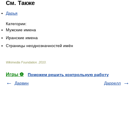
См. Также
Дарья
Категории:
Мужские имена
Иранские имена
Страницы неоднозначностей имён
Wikimedia Foundation
.
2010
.
Игры ⚽
Поможем решить контрольную работу
Дарвин
Даррелл