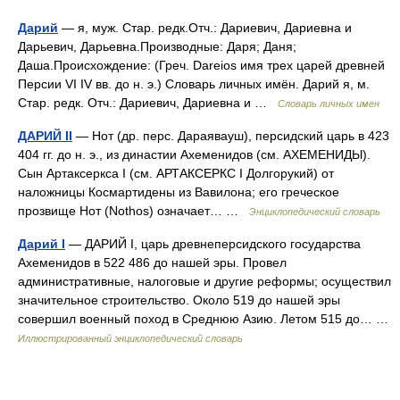
Дарий
— я, муж. Стар. редк.Отч.: Дариевич, Дариевна и
Дарьевич, Дарьевна.Производные: Даря; Даня;
Даша.Происхождение: (Греч. Dareios имя трех царей древней
Персии VI IV вв. до н. э.) Словарь личных имён. Дарий я, м.
Стар. редк. Отч.: Дариевич, Дариевна и …
Словарь личных имен
ДАРИЙ II
— Нот (др. перс. Дараявауш), персидский царь в 423
404 гг. до н. э., из династии Ахеменидов (см. АХЕМЕНИДЫ).
Сын Артаксеркса I (см. АРТАКСЕРКС I Долгорукий) от
наложницы Космартидены из Вавилона; его греческое
прозвище Нот (Nothos) означает… …
Энциклопедический словарь
Дарий I
— ДАРИЙ I, царь древнеперсидского государства
Ахеменидов в 522 486 до нашей эры. Провел
административные, налоговые и другие реформы; осуществил
значительное строительство. Около 519 до нашей эры
совершил военный поход в Среднюю Азию. Летом 515 до… …
Иллюстрированный энциклопедический словарь