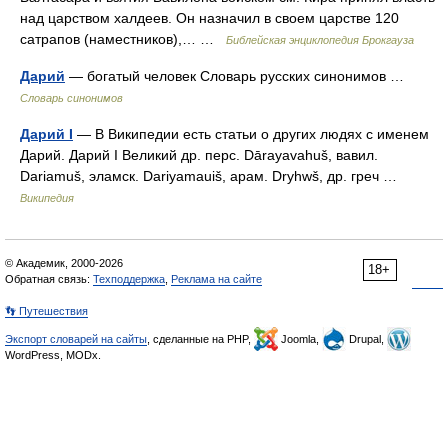
над царством халдеев. Он назначил в своем царстве 120
сатрапов (наместников),… …
Библейская энциклопедия Брокгауза
Дарий
— богатый человек Словарь русских синонимов …
Словарь синонимов
Дарий I
— В Википедии есть статьи о других людях с именем
Дарий. Дарий I Великий др. перс. Dārayavahuš, вавил.
Dariamuš, эламск. Dariyamauiš, арам. Dryhwš, др. греч …
Википедия
© Академик, 2000-2026
18+
Обратная связь:
Техподдержка
,
Реклама на сайте
👣 Путешествия
Экспорт словарей на сайты
, сделанные на PHP,
Joomla,
Drupal,
WordPress, MODx.