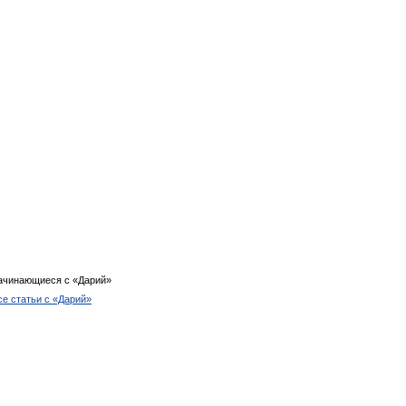
ачинающиеся с «Дарий»
се статьи с «Дарий»