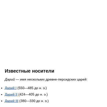
Известные носители
Дарий
— имя нескольких древне-персидских царей:
Дарий I
(550—485 до н. э.)
Дарий II
(424—405 до н. э.)
Дарий III
(380—330 до н. э.)