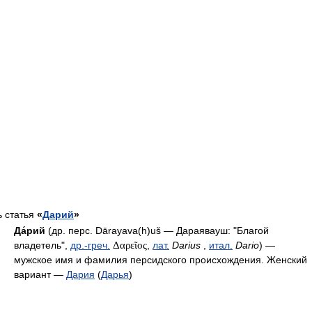
ь статья
«
Дарий
»
Да́рий
(др. перс. Dārayava(h)uš — Дараявауш: "Благой
владетель",
др.-греч.
Δαρεῖος
,
лат.
Darius
,
итал.
Dario
) —
мужское имя и фамилия персидского происхождения. Женский
вариант —
Дария
(
Дарья
)