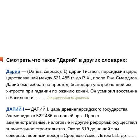
Смотреть что такое "Дарий" в других словарях:
Дарий
— (Darius, Δαρει̃ος). 1) Дарий Гистасп, персидский царь,
царствовавший между 521 485 гг. до Р. X., после Лже Смердиса.
Дарий был избран на престол, благодаря употребленной им
хитрости при гадании по ржанию коней. Он усмирил восстание
в Вавилоне и… …
Энциклопедия мифологии
ДАРИЙ I
— ДАРИЙ I, царь древнеперсидского государства
Ахеменидов в 522 486 до нашей эры. Провел
административные, налоговые и другие реформы; осуществил
значительное строительство. Около 519 до нашей эры
совершил военный поход в Среднюю Азию. Летом 515 до… …