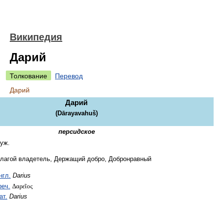
Википедия
Дарий
Толкование
Перевод
Дарий
Дарий
(
Dārayavahuš
)
персидское
уж.
лагой владетель, Держащий добро, Добронравный
нгл.
Darius
Δαρεῖος
реч.
ат.
Darius