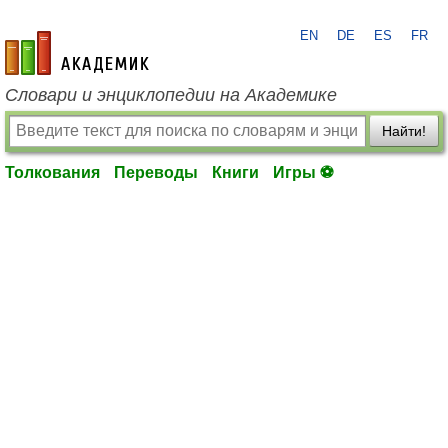
EN
DE
ES
FR
academic.ru
Словари и энциклопедии на Академике
Найти!
Толкования
Переводы
Книги
Игры ⚽