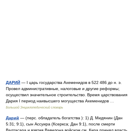
ДАРИЙ
— I царь государства Ахеменидов в 522 486 до н. э.
Провел административные, налоговые и другие реформы;
осуществил значительное строительство. Время царствования
Дария I период наивысшего могущества Ахеменидов …
Большой Энциклопедический словарь
Дарий
— (перс. обладатель богатства ): 1) Д. Мидянин (Дан
5:31; 9:1), сын Аccуира (Ксеркса; Дан 9:1), после смерти
Валтасара и взятия Вавилона войском см. Кира принял власть