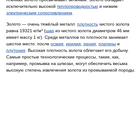
исключительно высокой
теплопроводностью
и низким
электрическим сопротивлением
.
Золото — очень тяжёлый металл:
плотность
чистого золота
равна 19321 кг/м³ (
шар
из чистого золота диаметром 46 мм
имеет массу 1 кг). Среди металлов по плотности занимает
шестое место: после
осмия
,
иридия
,
рения
,
платины
и
плутония
. Высокая плотность золота облегчает его добычу.
Самые простые технологические процессы, такие, как,
например, промывка на шлюзах, могут обеспечить весьма
высокую степень извлечения золота из промываемой породы.