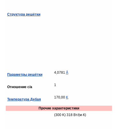
Структура решётки
4,0781
Å
Параметры решётки
1
Отношение c/a
170,00
K
Температура Дебая
Прочие характеристики
(300 K) 318 Вт/(м·К)