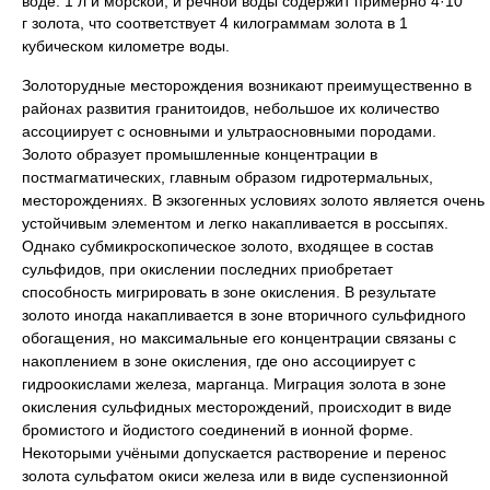
воде. 1 л и морской, и речной воды содержит примерно 4·10
г золота, что соответствует 4 килограммам золота в 1
кубическом километре воды.
Золоторудные месторождения возникают преимущественно в
районах развития гранитоидов, небольшое их количество
ассоциирует с основными и ультраосновными породами.
Золото образует промышленные концентрации в
постмагматических, главным образом гидротермальных,
месторождениях. В экзогенных условиях золото является очень
устойчивым элементом и легко накапливается в россыпях.
Однако субмикроскопическое золото, входящее в состав
сульфидов, при окислении последних приобретает
способность мигрировать в зоне окисления. В результате
золото иногда накапливается в зоне вторичного сульфидного
обогащения, но максимальные его концентрации связаны с
накоплением в зоне окисления, где оно ассоциирует с
гидроокислами железа, марганца. Миграция золота в зоне
окисления сульфидных месторождений, происходит в виде
бромистого и йодистого соединений в ионной форме.
Некоторыми учёными допускается растворение и перенос
золота сульфатом окиси железа или в виде суспензионной