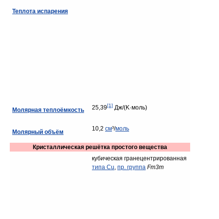
Теплота испарения
[1]
25,39
Дж/(K·моль)
Молярная теплоёмкость
10,2
см
³/
моль
Молярный объём
Кристаллическая решётка простого вещества
кубическая гранецентрированная
типа Cu
,
пр. группа
Fm3m