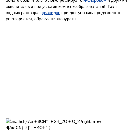
Золото сравнительно легко реагирует с
кислородом
и другими
окислителями при участии комплексобразователей. Так, в
водных растворах
цианидов
при доступе кислорода золото
растворяется, образуя цианоаураты: