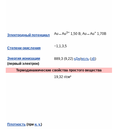
3+
+
Au←Au
1,50 В, Au←Au
1,70В
Электродный потенциал
−1,1,3,5
Степени окисления
Энергия ионизации
889,3 (9,22)
кДж
/
моль
(
эВ
)
(первый электрон)
Термодинамические свойства простого вещества
19,32 г/см³
Плотность
(при
н. у.
)