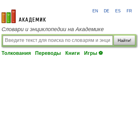
EN
DE
ES
FR
academic.ru
Словари и энциклопедии на Академике
Найти!
Толкования
Переводы
Книги
Игры ⚽