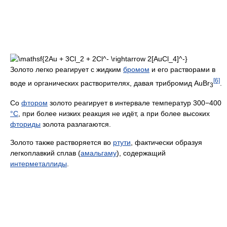
Золото легко реагирует с жидким
бромом
и его растворами в
[6]
воде и органических растворителях, давая трибромид AuBr
.
3
Со
фтором
золото реагирует в интервале температур 300−400
°C
, при более низких реакция не идёт, а при более высоких
фториды
золота разлагаются.
Золото также растворяется во
ртути
, фактически образуя
легкоплавкий сплав (
амальгаму
), содержащий
интерметаллиды
.