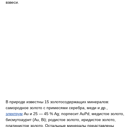
взвеси.
В природе известны 15 золотосодержащих минералов:
самородное золото с примесями серебра, меди и др.,
электрум
Au и 25 — 45 % Ag; порпесит AuPd; медистое золото,
бисмутоаурит (Au, Bi); родистое золото, иридистое золото,
платинистое золото. Остальные минералы представлены