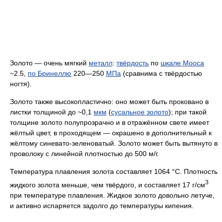
Золото — очень мягкий
металл
:
твёрдость
по
шкале Мооса
~2.5,
по Бринеллю
220—250
МПа
(сравнима с твёрдостью
ногтя).
Золото также высокопластично: оно может быть проковано в
листки толщиной до ~0,1
мкм
(
сусальное золото
); при такой
толщине золото полупрозрачно и в отражённом свете имеет
жёлтый цвет, в проходящем — окрашено в дополнительный к
жёлтому синевато-зеленоватый. Золото может быть вытянуто в
проволоку с линейной плотностью до 500 м/г.
Температура плавления золота составляет 1064 °C. Плотность
3
жидкого золота меньше, чем твёрдого, и составляет 17 г/см
при температуре плавления. Жидкое золото довольно летуче,
и активно испаряется задолго до температуры кипения.