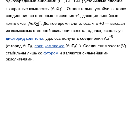
однозарядными анионами (F
, Cl
. CN
) устойчивые плоские
−
квадратные комплексы [AuX
]
. Относительно устойчивы также
4
соединения со степенью окисления +1, дающие линейные
−
комплексы [AuX
]
. Долгое время считалось, что +3 — высшая
2
из возможных степеней окисления золота, однако, используя
+5
дифторид криптона
, удалось получить соединения Au
−
(фторид AuF
,
соли
комплекса
[AuF
]
). Соединения золота(V)
5
6
стабильны лишь со
фтором
и являются сильнейшими
окислителями.