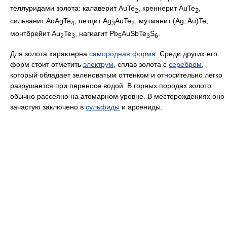
теллуридами золота: калаверит AuTe
, креннерит AuTe
,
2
2
сильванит AuAgTe
, петцит Ag
AuTe
, мутманит (Ag, Au)Te,
4
3
2
монтбрейит Au
Te
, нагиагит Pb
AuSbTe
S
.
2
3
5
3
6
Для золота характерна
самородная форма
. Среди других его
форм стоит отметить
электрум
, сплав золота с
серебром
,
который обладает зеленоватым оттенком и относительно легко
разрушается при переносе водой. В горных породах золото
обычно рассеяно на атомарном уровне. В месторождениях оно
зачастую заключено в
сульфиды
и арсениды.