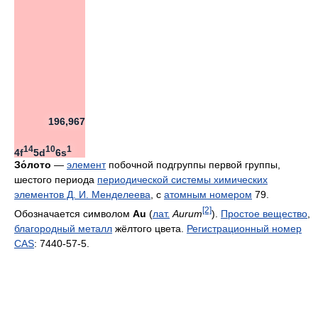
196,967
14
10
1
4f
5d
6s
Зо́лото
—
элемент
побочной подгруппы первой группы,
шестого периода
периодической системы химических
элементов Д. И. Менделеева
, с
атомным номером
79.
[2]
Обозначается символом
Au
(
лат.
Aurum
).
Простое вещество
,
благородный металл
жёлтого цвета.
Регистрационный номер
CAS
: 7440-57-5.