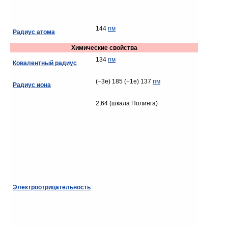
144
пм
Радиус атома
Химические свойства
134
пм
Ковалентный радиус
(−3e) 185 (+1e) 137
пм
Радиус иона
2,64 (шкала Полинга)
Электроотрицательность