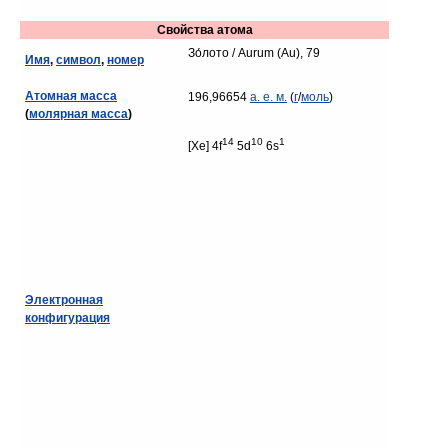
Свойства атома
Зо́лото / Aurum (Au), 79
Имя
,
символ
,
номер
Атомная масса
196,96654
а. е. м.
(
г
/
моль
)
(
молярная масса
)
14
10
1
[Xe] 4f
5d
6s
Электронная
конфигурация