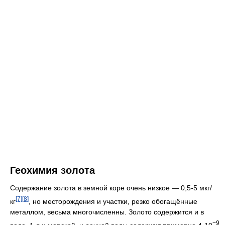
Геохимия золота
Содержание золота в земной коре очень низкое — 0,5-5 мкг/
[7]
[8]
кг
, но месторождения и участки, резко обогащённые
металлом, весьма многочисленны. Золото содержится и в
−9