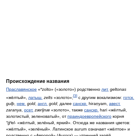
Происхождение названия
Праславянское
«*zolto» («золото») родственно
лит.
geltonas
[3]
«жёлтый»,
латыш.
zelts
«золото»;
с другим вокализмом:
готск.
gulþ
,
нем.
gold
,
англ.
gold
; далее
санскр.
hiraṇyam
,
авест.
zaranya
,
осет.
zærījnæ
«золото», также
санскр.
hari
«жёлтый,
золотистый, зеленоватый», от
праиндоевропейского
корня
*ǵʰel-
«жёлтый, зелёный, яркий». Отсюда же названия цветов:
«жёлтый», «зелёный». Латинское aurum означает «жёлтое» и
родственно с «Авророй» (Aurora) — утренней зарёй.