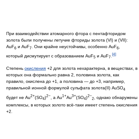
При взаимодействии атомарного фтора с пентафторидом
золота были получены летучие фториды золота (VI) и (VII):
AuF
и AuF
. Они крайне неустойчивы, особенно AuF
,
6
7
6
[4]
который дисмутирует с образованием AuF
и AuF
.
5
7
Степень
окисления
+2 для золота нехарактерна, в веществах, в
которых она формально равна 2, половина золота, как
правило, окислена до +1, а половина — до +3, например,
правильной ионной формулой сульфата золота(II) AuSO
4
2+
2−
1+
3+
2−
будет не Au
(SO
)
, а Au
Au
(SO
)
, однако обнаружены
4
4
2
комплексы, в которых золото всё-таки имеет степень окисления
+2.