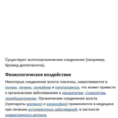
Существуют золотоорганические соединения (например,
бромид диэтилзолота).
Физиологическое воздействие
Некоторые соединения золота токсичны, накапливаются в
почках
,
печени
,
селезёнке
и
гипоталамусе
, что может привести
к органическим заболеваниям и
дерматитам
,
стоматитам
,
тромбоцитопении
. Органические соединения золота
(препараты
кризанол
и
ауранофин
) применяются в медицине
при лечении
аутоиммунных заболеваний
, в частности
ревматоидного артрита
.